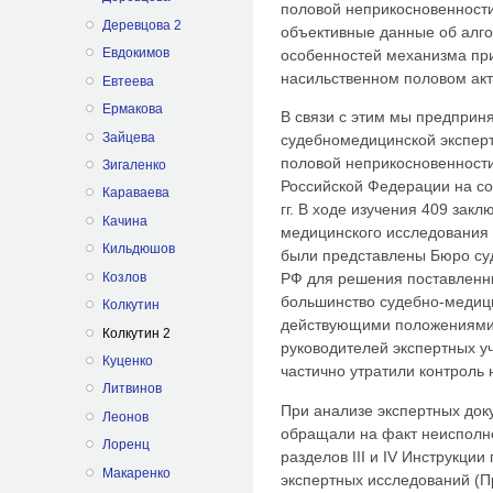
половой неприкосновенности
Деревцова 2
объективные данные об алг
Евдокимов
особенностей механизма пр
насильственном половом акт
Евтеева
Ермакова
В связи с этим мы предприня
Зайцева
судебномедицинской эксперт
половой неприкосновенности
Зигаленко
Российской Федерации на со
Караваева
гг. В ходе изучения 409 закл
Качина
медицинского исследования 
Кильдюшов
были представлены Бюро су
Козлов
РФ для решения поставленны
большинство судебно-медици
Колкутин
действующими положениями 
Колкутин 2
руководителей экспертных 
Куценко
частично утратили контроль 
Литвинов
При анализе экспертных до
Леонов
обращали на факт неисполн
Лоренц
разделов III и IV Инструкции
Макаренко
экспертных исследований (П