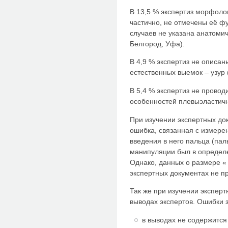
В 13,5 % экспертиз морфоло
частично, не отмечены её ф
случаев не указана анатоми
Белгород, Уфа).
В 4,9 % экспертиз не описа
естественных выемок – узур 
В 5,4 % экспертиз не прово
особенностей плевыэластичн
При изучении экспертных до
ошибка, связанная с измере
введения в него пальца (пал
манипуляции был в определе
Однако, данных о размере «
экспертных документах не п
Так же при изучении экспер
выводах экспертов. Ошибки
в выводах не содержится