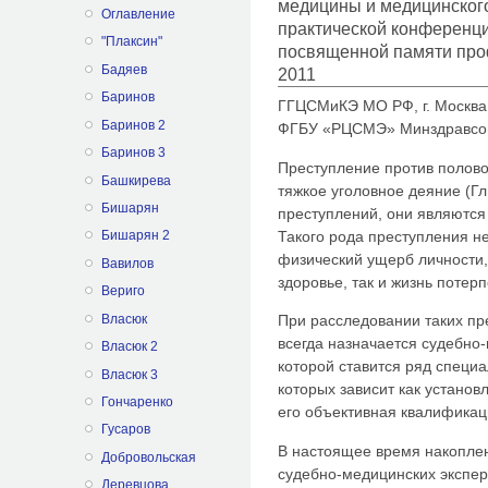
медицины и медицинского
Оглавление
практической конференц
"Плаксин"
посвященной памяти про
Бадяев
2011
Баринов
ГГЦСМиКЭ МО РФ, г. Москва
Баринов 2
ФГБУ «РЦСМЭ» Минздравсоцр
Баринов 3
Преступление против полово
Башкирева
тяжкое уголовное деяние (Гл
Бишарян
преступлений, они являются
Такого рода преступления н
Бишарян 2
физический ущерб личности, 
Вавилов
здоровье, так и жизнь потер
Вериго
Власюк
При расследовании таких п
всегда назначается судебно
Власюк 2
которой ставится ряд специ
Власюк 3
которых зависит как установ
Гончаренко
его объективная квалификац
Гусаров
В настоящее время накопле
Добровольская
судебно-медицинских экспер
Деревцова