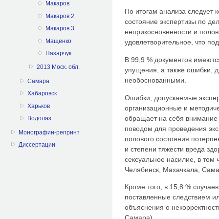
Макаров
По итогам анализа следует к
Макаров 2
состояние экспертизы по де
Макаров 3
неприкосновенности и полов
Мащенко
удовлетворительное, что п
Назарчук
В 99,9 % документов имеют
2013 Моск. обл.
упущения, а также ошибки, 
необоснованными.
Самара
Хабаровск
Ошибки, допускаемые экспер
Харьков
организационные и методиче
обращает на себя внимание 
Водолаз
поводом для проведения экс
Монографии-репринт
полового состояния потерпе
Диссертации
и степени тяжести вреда здо
сексуальное насилие, в том 
Челябинск, Махачкала, Сама
Кроме того, в 15,8 % случаев
поставленные следствием ил
объяснения о некорректност
Самара).