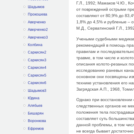
Г.Л., 1992; Мамаков Ч.Ю., Ко
Шадымов
от повреждений острыми пр
Прокошева
составляют от 80,9% до 83,4
1,8% до 4,5% и рубленые – о
Аверченко
М.Д., Серватинский Г.Л., 199
Аверченко2
Аверченко3
Учеными судебными медикам
рекомендаций в помощь пра
Колбина
правилам и последовательн
Саркисян2
травме, в том числе и колот
Саркисян3
описания колото-резаных п
Саркисян4
исследованию раневых канал
Саркисян5
основном они посвящены из
технике установления его на
Саркисян6
Загрядская А.П., 1968, Томил
Шадымов3
Юдина
Однако при восстановлении 
следственных органов не м
Алябьев
положения тела пострадавше
Бишарян
составляет суть большинств
Воронкова
данной проблемы, в том числ
Ефремов
не всегда бывает достаточн