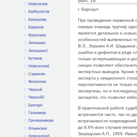
Вып. 18
Новоселов
г. Барнаул
Байбулатов
Балашова
При проведении первичной с
первую очередь трупов) одн
Баринов
является детальное и осмы
Воропаев
особенностей выявленных по
Зиганшин
В.Э., Зорькин А.И. Шадымов А
Зиганшин2
ошибок и дефектов в ряде сл
только исчерпывающая и до
Кутяков
секции позволяет обеспечить
Новоселов2
экспертных выводов. Кроме 
Саркисян
эксперта у секционного стол
Филиппов
перспективности не только 
Черный
экспертизы, но и последующ
экспертиз, что позволит изб
Черный2
Брескун
В практической работе суде
Гальчиков
встречаются часто, так по д
встречаемости повреждений 
Гречишникова
до 8,6% всех случаев механи
Ильинская
Загрядская А.П., 1959; Иван
Новоселов3