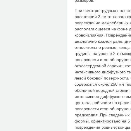
размеров.
При осмотре грудных полост
расстоянии 2 см от левого к
повреждение межреберных м
располагающееся на фоне д
кровоизлияния. Повреждени
аналогично кожной ране, дли
относительно ровные, концы 
грудины, на уровне 2-го ме
поверхности стоп обнаружен
околосердечной сорочки, кот
интенсивного диффузного те
левой боковой поверхности.
содержится около 250 мл те
оболочкой передней стенки 
интенсивное диффузное темн
центральной части по среди
поверхности стоп обнаружен
предсердия. При сведенных
формы, ориентировано на 5 
повреждения ровные, концы 