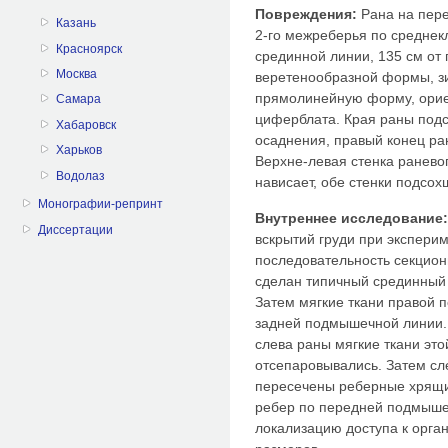
Повреждения:
Рана на пере
Казань
2-го межреберья по среднек
Красноярск
срединной линии, 135 см от
Москва
веретенообразной формы, зи
прямолинейную форму, ориен
Самара
циферблата. Края раны подс
Хабаровск
осаднения, правый конец ран
Харьков
Верхне-левая стенка ранево
Водолаз
нависает, обе стенки подсох
Монографии-репринт
Внутреннее исследование
Диссертации
вскрытий груди при экспери
последовательность секцио
сделан типичный срединный р
Затем мягкие ткани правой 
задней подмышечной линии. 
слева раны мягкие ткани это
отсепаровывались. Затем сл
пересечены реберные хрящи
ребер по передней подмыше
локализацию доступа к орган