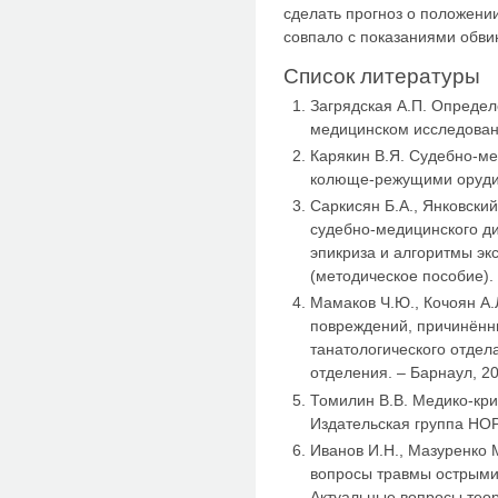
сделать прогноз о положени
совпало с показаниями обви
Список литературы
Загрядская А.П. Определ
медицинском исследовани
Карякин В.Я. Судебно-м
колюще-режущими орудия
Саркисян Б.А., Янковский
судебно-медицинского ди
эпикриза и алгоритмы эк
(методическое пособие). 
Мамаков Ч.Ю., Кочоян А.
повреждений, причинённ
танатологического отдел
отделения. – Барнаул, 20
Томилин В.В. Медико-кри
Издательская группа НО
Иванов И.Н., Мазуренко 
вопросы травмы острыми 
Актуальные вопросы тео