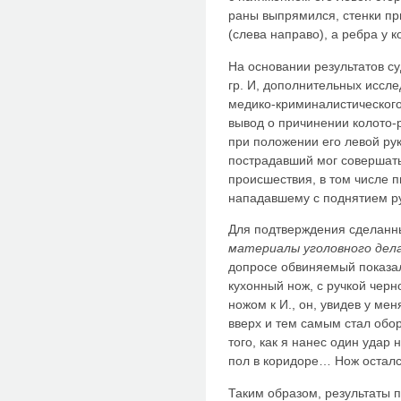
раны выпрямился, стенки п
(слева направо), а ребра у 
На основании результатов с
гр. И, дополнительных иссл
медико-криминалистическог
вывод о причинении колото-
при положении его левой ру
пострадавший мог совершать
происшествия, в том числе 
нападавшему с поднятием ру
Для подтверждения сделанн
материалы уголовного дела
допросе обвиняемый показал
кухонный нож, с ручкой черно
ножом к И., он, увидев у мен
вверх и тем самым стал обо
того, как я нанес один удар
пол в коридоре… Нож осталс
Таким образом, результаты 