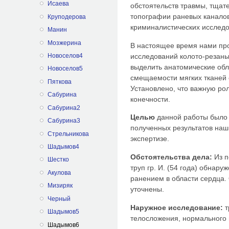
Исаева
обстоятельств травмы, тщат
топографии раневых каналов
Круподерова
криминалистических исследо
Манин
Мозжерина
В настоящее время нами пр
исследований колото-резаны
Новоселов4
выделить анатомические об
Новоселов5
смещаемости мягких тканей 
Пяткова
Установлено, что важную ро
Сабурина
конечности.
Сабурина2
Целью
данной работы было 
Сабурина3
полученных результатов наш
Стрельникова
экспертизе.
Шадымов4
Обстоятельства дела:
Из п
Шестко
труп гр. И. (54 года) обнар
Акулова
ранением в области сердца.
Мизиряк
уточнены.
Черный
Наружное исследование:
т
Шадымов5
телосложения, нормального 
Шадымов6