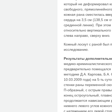
который не деформировал ко
свободного, прямолинейного
кожная рана сместилась вве
сердца на 3,5 см (138,5 см 
срединной линии). При этом
относительно вертикального 
слева направо, сверху вниз.
Кожный лоскут с раной был 
исследованию.
Результаты дополнительн
медико-криминалистическог
предварительно помещался 
методике Д.А. Карпова, Б.А.
10.03.2009 года) на 5-ть сут
стенки раны переменной ск
П-образный, с острым правы
конец остроугольный, плавно
продолжается нависающим р
нижнего левого углов кожног
с натяжением его левой стор