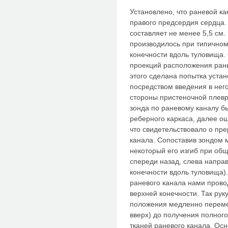
Установлено, что раневой ка
правого предсердия сердца.
составляет не менее 5,5 см.
производилось при типичном
конечности вдоль туловища.
проекций расположения раны
этого сделана попытка уста
посредством введения в него
стороны пристеночной плев
зонда по раневому каналу 
реберного каркаса, далее 
что свидетельствовало о пр
канала. Сопоставив зондом м
некоторый его изгиб при об
спереди назад, слева напра
конечности вдоль туловища)
раневого канала нами пров
верхней конечности. Так рук
положения медленно переме
вверх) до получения полног
тканей раневого канала. Ос