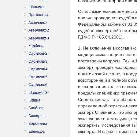
назначения повторной или д
Шадымов
Основными «мишенями» стан
Прокошева
правил проведения судебных
Аверченко
Федеральном законе от 31.0
Аверченко2
судебно-экспертной деятель
ГД ФС РФ 05.04.2001).
Аверченко3
Колбина
1. Не включение в состав эк
Саркисян2
медицинским специальностя
поставлены вопросы. Так, ч.1
Саркисян3
эксперт проводит исследован
Саркисян4
практической основе, в пре
Саркисян5
всесторонне и в полном объ
Саркисян6
исследования только в рамка
Шадымов3
пределы специфики предмет
Специальность - это область
Юдина
определенной отрасли науки
Алябьев
эксперт. Очевидно, что эксп
Бишарян
заключение в том случае, е
Воронкова
экспертизы исследования вы
эксперта. В связи с этим зак
Ефремов