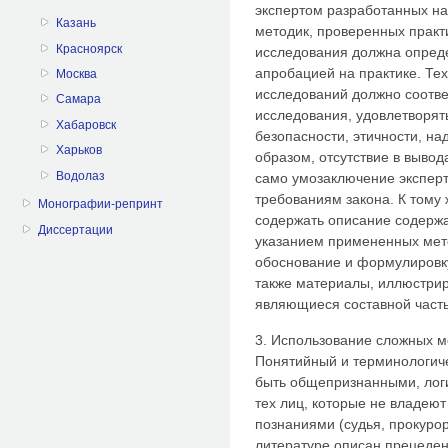
экспертом разработанных н
Казань
методик, проверенных практ
Красноярск
исследования должна опред
апробацией на практике. Те
Москва
исследований должно соотве
Самара
исследования, удовлетворять
Хабаровск
безопасности, этичности, на
Харьков
образом, отсутствие в вывод
Водолаз
само умозаключение экспер
требованиям закона. К тому
Монографии-репринт
содержать описание содержа
Диссертации
указанием примененных мето
обоснование и формулировк
также материалы, иллюстри
являющиеся составной частью
3. Использование сложных м
Понятийный и терминологич
быть общепризнанными, лог
тех лиц, которые не владе
познаниями (судья, прокурор
литературе описан прецедент