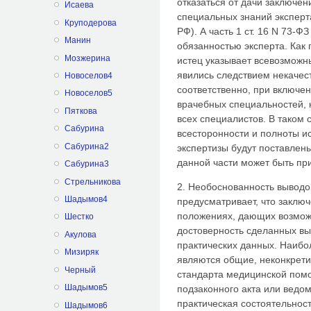
отказаться от дачи заключе
Исаева
специальных знаний эксперта (
Круподерова
РФ). А часть 1 ст. 16 N 73-Ф
Манин
обязанностью эксперта. Как 
Мозжерина
истец указывает всевозможн
явились следствием некачест
Новоселов4
соответственно, при включе
Новоселов5
врачебных специальностей, 
Пяткова
всех специалистов. В таком 
Сабурина
всесторонности и полноты и
Сабурина2
экспертизы будут поставлены
данной части может быть пр
Сабурина3
Стрельникова
2. Необоснованность выводов
Шадымов4
предусматривает, что заклю
положениях, дающих возмож
Шестко
достоверность сделанных вы
Акулова
практических данных. Наибо
Мизиряк
являются общие, неконкрет
Черный
стандарта медицинской помо
Шадымов5
подзаконного акта или ведо
практическая состоятельнос
Шадымов6