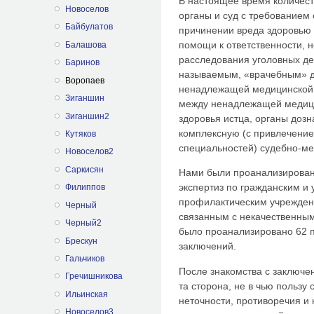
В настоящее время количест
Новоселов
органы и суд с требованием
Байбулатов
причинении вреда здоровью 
помощи к ответственности, н
Балашова
расследования уголовных дел
Баринов
называемым, «врачебным» д
Воропаев
ненадлежащей медицинской 
Зиганшин
между ненадлежащей медиц
Зиганшин2
здоровья истца, органы дозн
комплексную (с привлечение
Кутяков
специальностей) судебно-ме
Новоселов2
Саркисян
Нами были проанализирован
экспертиз по гражданским и
Филиппов
профилактическим учрежден
Черный
связанным с некачественны
Черный2
было проанализировано 62 
Брескун
заключений.
Гальчиков
После знакомства с заключе
Гречишникова
та сторона, не в чью пользу
Ильинская
неточности, противоречия и
Новоселов3