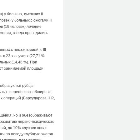
) у больных, имевших II
век) у больных с ожогами III
в (19 человек) лечение
жения, всегда проводились
ных с некрэктомией; с III
в 23-х случаях (27,71 %
льных (14,46 %). При
о от занимаемой площади
 образуются рубцы,
льных, перенесших обширные
их операций (Бархударова Н.Р.,
ущения, но и обезображивают
 развитию нервно-психических
ний, до 10% случаев после
ики по поводу глубоких ожогов