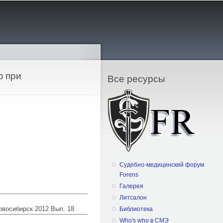
ю при
Все ресурсы
Судебно-медицинский форум
Forens
Галерея
Литсалон
Новосибирск 2012 Вып. 18
Библиотека
Who's who в СМЭ