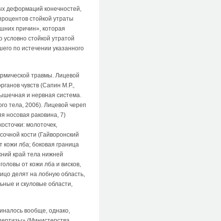
вых деформаций конечностей,
 процентов стойкой утраты
ешних причин», которая
о условно стойкой утратой
его по истечении указанного
термической травмы. Лицевой
ганов чувств (Сапин М.Р.,
мышечная и нервная система.
ого тела, 2006). Лицевой череп
няя носовая раковина, 7)
косточки: молоточек,
исочной кости (Гайворонский
т кожи лба; боковая граница
жний край тела нижней
оловы от кожи лба и висков,
ицо делят на лобную область,
ьные и скуловые области,
миналось вообще, однако,
спертизы» (Министерства