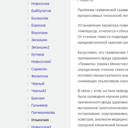
Новоселов
Проблема термической травмы
Байбулатов
прогрессивных технологий ле
Балашова
Установление характера повр
Баринов
температур, относится к обя
Воропаев
От степени тяжести поврежде
Зиганшин
предусмотренной законом сан
Зиганшин2
Безусловно, что термическая 
Кутяков
причиненного вреда здоровью
Новоселов2
«Правила» (приказ Министерс
Саркисян
определения степени тяжести 
уголовно-процессуального код
Филиппов
снижающих объективную оценк
Черный
Черный2
В связи с этим, на базе кафе
была проведена научная рабо
Брескун
причиненного вреда здоровью
Гальчиков
материалов танатологического
Гречишникова
потерпевших, подозреваемых,
осмотров, анализом медицинск
Ильинская
городской клинической больн
Новоселов3