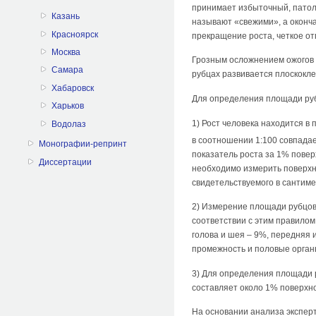
принимает избыточный, патол
Казань
называют «свежими», а оконч
Красноярск
прекращение роста, четкое от
Москва
Грозным осложнением ожогов 
Самара
рубцах развивается плоскоклет
Хабаровск
Для определения площади ру
Харьков
1) Рост человека находится в
Водолаз
в соотношении 1:100 совпадае
Монографии-репринт
показатель роста за 1% повер
Диссертации
необходимо измерить поверхн
свидетельствуемого в сантиме
2) Измерение площади рубцов
соответствии с этим правилом
голова и шея – 9%, передняя 
промежность и половые орган
3) Для определения площади 
составляет около 1% поверхно
На основании анализа эксперт