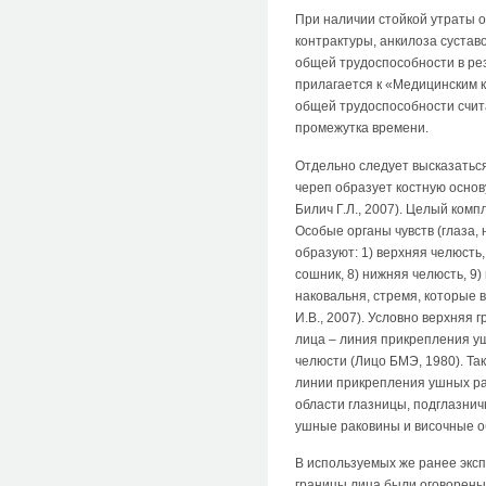
При наличии стойкой утраты 
контрактуры, анкилоза сустав
общей трудоспособности в рез
прилагается к «Медицинским к
общей трудоспособности счит
промежутка времени.
Отдельно следует высказаться
череп образует костную основ
Билич Г.Л., 2007). Целый ком
Особые органы чувств (глаза, 
образуют: 1) верхняя челюсть, 
сошник, 8) нижняя челюсть, 9)
наковальня, стремя, которые 
И.В., 2007). Условно верхняя
лица – линия прикрепления уш
челюсти (Лицо БМЭ, 1980). Та
линии прикрепления ушных рак
области глазницы, подглазнич
ушные раковины и височные об
В используемых же ранее эксп
границы лица были оговорены