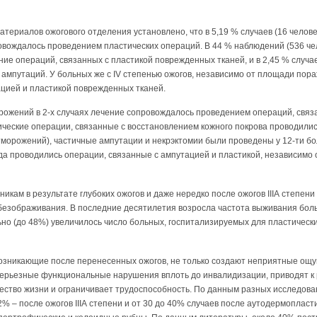
териалов ожогового отделения установлено, что в 5,19 % случаев (16 человек
овождалось проведением пластических операций. В 44 % наблюдений (536 чело
ие операций, связанных с пластикой поврежденных тканей, и в 2,45 % случае
мпутаций. У больных же с IV степенью ожогов, независимо от площади пора
ацией и пластикой поврежденных тканей.
орожений в 2-х случаях лечение сопровождалось проведением операций, связан
еские операции, связанные с восстановлением кожного покрова проводились 
морожений), частичные ампутации и некрэктомии были проведены у 12-ти бо
гда проводились операции, связанные с ампутацией и пластикой, независим
икам в результате глубоких ожогов и даже нередко после ожогов IIIА степени
безображивания. В последние десятилетия возросла частота выживания бо
льно (до 48%) увеличилось число больных, госпитализируемых для пластическ
возникающие после перенесенных ожогов, не только создают неприятные ощ
серьезные функциональные нарушения вплоть до инвалидизации, приводят к
чество жизни и ограничивает трудоспособность. По данным разных исследова
62% – после ожогов IIIА степени и от 30 до 40% случаев после аутодермопласт