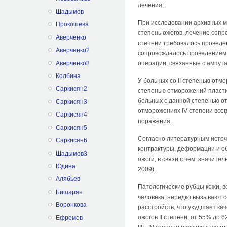
лечения;.
Шадымов
При исследовании архивных ма
Прокошева
степень ожогов, лечение сопр
Аверченко
степени требовалось проведен
Аверченко2
сопровождалось проведением а
Аверченко3
операции, связанные с ампут
Колбина
У больных со II степенью отм
Саркисян2
степенью отморожений пластич
больных с данной степенью от
Саркисян3
отморожениях IV степени все
Саркисян4
поражения.
Саркисян5
Согласно литературным источн
Саркисян6
контрактуры, деформации и о
Шадымов3
ожоги, в связи с чем, значите
Юдина
2009).
Алябьев
Патологические рубцы кожи, 
Бишарян
человека, нередко вызывают 
Воронкова
расстройств, что ухудшает ка
ожогов II степени, от 55% до 
Ефремов