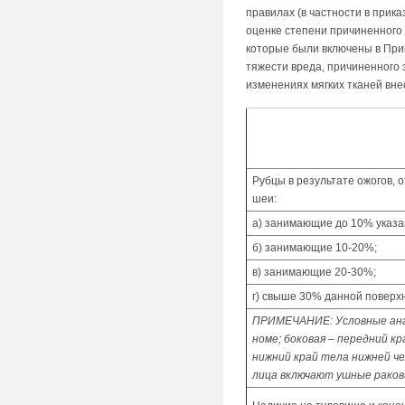
правилах (в частности в прик
оценке степени причиненного
которые были включены в Прик
тяжести вреда, причиненного 
изменениях мягких тканей вн
Рубцы в результате ожогов, 
шеи:
а) занимающие до 10% указа
б) занимающие 10-20%;
в) занимающие 20-30%;
г) свыше 30% данной поверх
ПРИМЕЧАНИЕ: Условные анат
номе; боковая – передний кр
нижний край тела нижней ч
лица включают ушные раков