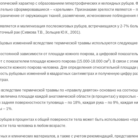
огический характер с образованием гипертрофических и келоидных рубцов.
ательно сформировавшиеся – «зрелыми». Признаками зрелости являются – по
граничение от окружающих тканей, размягчение, исчезновение побледнения 
является и малигнизация послеожоговых рубцов, встречающаяся у 2-7% боль
очный рак (Сивкова Т.В., Зольцев Ю.К., 2001).
бцовых изменений вследствие термической травмы используются следующие
 постоянной зависимости от площади кожного покрова, а цифровой показатель 
2
т с показателем площади кожного покрова (15.000-18.000 см
). В связи с эт
хности кожного покрова человека. Для определения относительной площади 
ость рубцовых изменений в квадратных сантиметрах и полученную цифру раз
трах.
 вследствие термической травмы по «правилу девяток» основано на соотноше
 величина площади каждой анатомической области (в процентах) у взрослых – 
и задняя поверхностности туловища – по 18%, каждая рука – по 9%, каждая н
ы – 1%.
рубцов в процентах к общей поверхности тела может быть использовано «пр
сти тела человека в любом возрасте.
ных и клинических материалов, а также с учетом рекомендаций, представле