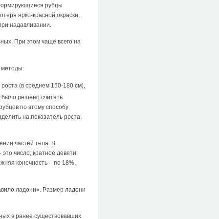
 Формирующиеся рубцы
теря ярко-красной окраски,
при надавливании.
ных. При этом чаще всего на
 методы:
роста (в среднем 150-180 см),
им было решено считать
рубцов по этому способу
делить на показатель роста
нии частей тела. В
это число, кратное девяти:
ижняя конечность – по 18%,
авило ладони». Размер ладони
нных в ранее существовавших