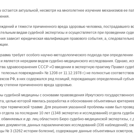
 остается актуальной, несмотря на многолетнее изучение механизмов ее па
чения.
еждений и тяжести причиненного вреда здоровью человека, пострадавшего в
зательным видам судебной экспертизы и осуществляется при проведении суд
ния зависит юридическая квалификация правового события, а, следовательно
кции.
травма требует особого научно-методологического подхода при определении
 и является нередким видом судебно-медицинского исследования. Однако, и
тва здравоохранения СССР «О введении в экспертную практику Правил суде
телесных повреждений» № 1208 от 11.12.1978 г.) не полностью соответствов
ексов РФ, в них содержался ряд позиций, порождающих определенный субъек
у степени причиненного вреда здоровью.
дры судебной медицины с основами правоведения Иркутского государственног
та, целью которой явилась разработка и обоснование объективных критерие
 при термической травме. Для решения указанной проблемы нами был прове
 отдела за последние 10 лет (1348 экспертиз и исследований) отдела судеб
 обвиняемых и др. лиц областного Бюро судебно-медицинской экспертизы, с
их документов, данных параклинических исследований (336 наблюдений); ож
ицы № 3 (3262 истории болезни), содержащие данные объективных осмотров,