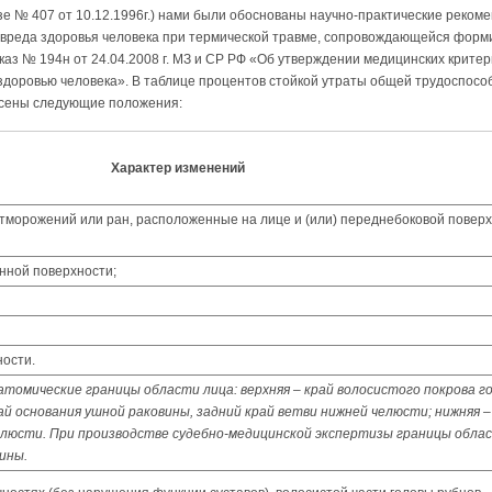
азе № 407 от 10.12.1996г.) нами были обоснованы научно-практические реком
 вреда здоровья человека при термической травме, сопровождающейся форм
аз № 194н от 24.04.2008 г. МЗ и СР РФ «Об утверждении медицинских крите
здоровью человека». В таблице процентов стойкой утраты общей трудоспосо
есены следующие положения:
Характер изменений
отморожений или ран, расположенные на лице и (или) переднебоковой повер
нной поверхности;
ности.
омические границы области лица: верхняя – край волосистого покрова го
ай основания ушной раковины, задний край ветви нижней челюсти; нижняя –
елюсти. При производстве судебно-медицинской экспертизы границы обла
ины.