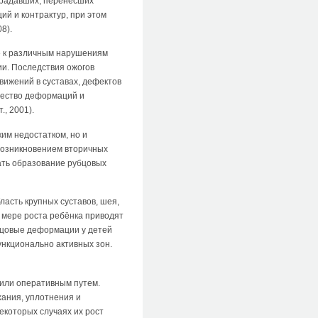
традавших, перенесших
й и контрактур, при этом
8).
е к различным нарушениям
ии. Последствия ожогов
вижений в суставах, дефектов
чество деформаций и
, 2001).
им недостатком, но и
 возникновением вторичных
ать образование рубцовых
ласть крупных суставов, шея,
о мере роста ребёнка приводят
бцовые деформации у детей
ункционально активных зон.
 или оперативным путем.
хания, уплотнения и
екоторых случаях их рост