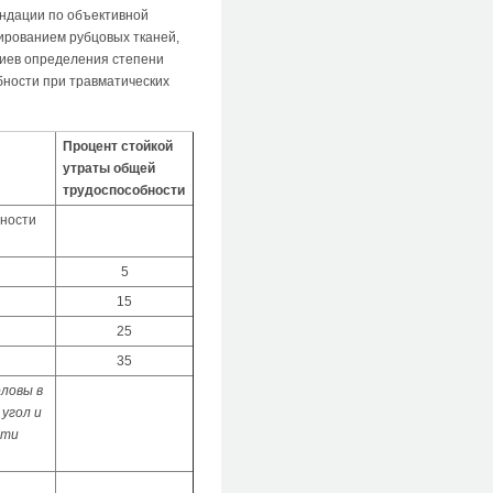
ендации по объективной
ированием рубцовых тканей,
риев определения степени
бности при травматических
Процент стойкой
утраты общей
трудоспособности
хности
5
15
25
35
ловы в
 угол и
сти