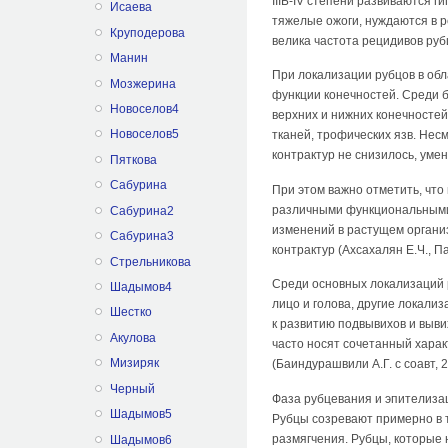
IIIБ-IV степени развиваются
Исаева
тяжелые ожоги, нуждаются в 
Круподерова
велика частота рецидивов рубц
Манин
При локализации рубцов в об
Мозжерина
функции конечностей. Среди б
Новоселов4
верхних и нижних конечностей
Новоселов5
тканей, трофических язв. Не
контрактур не снизилось, умен
Пяткова
Сабурина
При этом важно отметить, что
различными функциональными н
Сабурина2
изменений в растущем органи
Сабурина3
контрактур (Ахсахалян Е.Ч., Па
Стрельникова
Среди основных локализаций р
Шадымов4
лицо и голова, другие локализ
Шестко
к развитию подвывихов и выв
Акулова
часто носят сочетанный харак
Мизиряк
(Баиндурашвили А.Г. с соавт, 2
Черный
Фаза рубцевания и эпителиза
Шадымов5
Рубцы созревают примерно в т
размягчения. Рубцы, которые 
Шадымов6