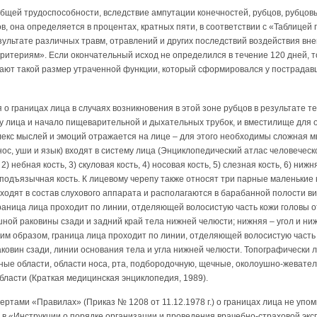
общей трудоспособности, вследствие ампутации конечностей, рубцов, рубцо
ов, она определяется в процентах, кратных пяти, в соответствии с «Таблицей
ультате различных травм, отравлений и других последствий воздействия вн
ритериям». Если окончательный исход не определился в течение 120 дней, т
ают такой размер утраченной функции, который сформировался у пострадавш
 о границах лица в случаях возникновения в этой зоне рубцов в результате 
у лица и начало пищеварительной и дыхательных трубок, и вместилище для ор
плекс мыслей и эмоций отражается на лице – для этого необходимы сложная 
нос, уши и язык) входят в систему лица (Энциклопедический атлас человеческ
2) небная кость, 3) скуловая кость, 4) носовая кость, 5) слезная кость, 6) ниж
 подъязычная кость. К лицевому черепу также относят три парные маленькие 
входят в состав слухового аппарата и располагаются в барабанной полости в
 граница лица проходит по линии, отделяющей волосистую часть кожи головы о
ной раковины сзади и задний край тела нижней челюсти; нижняя – угол и ни
ким образом, граница лица проходит по линии, отделяющей волосистую часть г
овин сзади, линии основания тела и угла нижней челюсти. Топографически л
ные области, области носа, рта, подбородочную, щечные, околоушно-жевател
ласти (Краткая медицинская энциклопедия, 1989).
ертами «Правилах» (Приказ № 1208 от 11.12.1978 г.) о границах лица не упо
 в «Инструкции о порядке организации и проведения врачебно-страховой эк