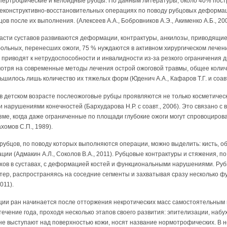
 гипертрофические и келоидные рубцы. По данным литературы, около 40% пос
реконструктивно-восстановительных операциях по поводу рубцовых деформаци
ов после их выполнения. (Алексеев А.А., Бобровников А.Э., Акименко А.Б., 200
ласти суставов развиваются деформации, контрактуры, анкилозы, приводящи
ольных, перенесших ожоги, 75 % нуждаются в активном хирургическом лечен
 приводят к нетрудоспособности и инвалидности из-за резкого ограничения д
смотря на современные методы лечения острой ожоговой травмы, общее коли
ьшилось лишь количество их тяжелых форм (Юденич А.А., Кафаров Т.Г. и соавт.
 в детском возрасте послеожоговые рубцы проявляются не только косметическ
арушениями конечностей (Бархударова Н.Р. с соавт., 2006). Это связано с
зме, когда даже ограниченные по площади глубокие ожоги могут спровоциров
хомов С.П., 1989).
убцов, по поводу которых выполняются операции, можно выделить: кисть, об
ации (Адмакин А.Л., Соколов В.А., 2011). Рубцовые контрактуры и стяжения, п
ихов в суставах, с деформацией костей и функциональными нарушениями. Ру
тер, распространяясь на соседние сегменты и захватывая сразу несколько ф
011).
ции ран начинается после отторжения некротических масс самостоятельным
ечение года, проходя несколько этапов своего развития: эпителизации, набу
не выступают над поверхностью кожи, носят название нормотрофических. В н