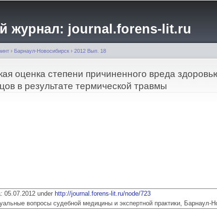
Перейти к
основному
журнал: journal.forens-lit.ru
содержанию
ринт
›
Барнаул-Новосибирск
›
2012 Вып. 18
ая оценка степени причиненного вреда здоровь
ов в результате термической травмы
ia: 05.07.2012 under
http://journal.forens-lit.ru/node/723
 Актуальные вопросы судебной медицины и экспертной практики, Барнаул-