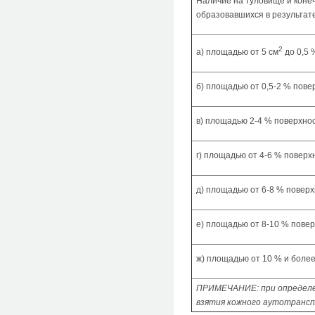
Наличие на туловище и конеч
образовавшихся в результат
2
а) площадью от 5 см
до 0,5 
б) площадью от 0,5-2 % пове
в) площадью 2-4 % поверхнос
г) площадью от 4-6 % поверх
д) площадью от 6-8 % поверх
е) площадью от 8-10 % повер
ж) площадью от 10 % и более
ПРИМЕЧАНИЕ: при определен
взятия кожного аутотрансп