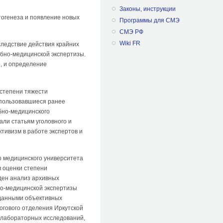
Законы, инструкции
тогенеза и появление новых
Программы для СМЭ
СМЭ РФ
Wiki FR
следствие действия крайних
ебно-медицинской экспертизы.
, и определение
 степени тяжести
спользовавшиеся ранее
бно-медицинского
али статьям уголовного и
тивизм в работе экспертов и
о медицинского университета
в оценки степени
ден анализ архивных
но-медицинской экспертизы
 данными объективных
огового отделения Иркутской
 лабораторных исследований,