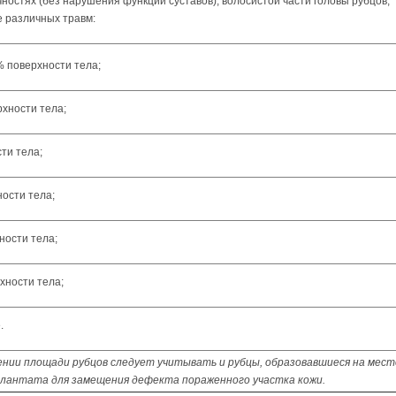
ностях (без нарушения функции суставов), волосистой части головы рубцов,
е различных травм:
% поверхности тела;
рхности тела;
ти тела;
ности тела;
ности тела;
хности тела;
.
ии площади рубцов следует учитывать и рубцы, образовавшиеся на мест
лантата для замещения дефекта пораженного участка кожи.