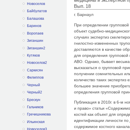
медицины и экспертной п
Новоселов
Вып. 18
Байбулатов
г. Барнаул
Балашова
При определении групповой 
Баринов
объект судебно-медицинског
Воропаев
случаях экспертиз скелетир
Зиганшин
гнилостно-измененных трупов,
Зиганшин2
доставляются в качестве об
для определения групповой 
Кутяков
АВО. Однако, бывает весьма
Новоселов2
высказаться о групповой при
Саркисян
получении сомнительных или
Филиппов
количество таких экспертиз е
Черный
большее значение приобрет
определения групповой при
Черный2
Брескун
Публикация в 2010г. в 6-м 
Гальчиков
и право» статьи «Содержимо
костей как объект для опред
Гречишникова
идентификации личности по 
Ильинская
содержимое костного канала
Новоселов3