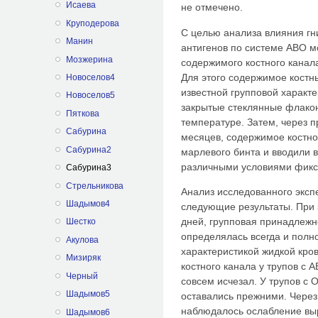
Исаева
не отмечено.
Круподерова
С целью анализа влияния гн
Манин
антигенов по системе АВО м
Мозжерина
содержимого костного канала
Для этого содержимое костны
Новоселов4
известной групповой характ
Новоселов5
закрытые стеклянные флакон
Пяткова
температуре. Затем, через пр
Сабурина
месяцев, содержимое костно
Сабурина2
марлевого бинта и вводили 
различными условиями фикс
Сабурина3
Стрельникова
Анализ исследованного экс
Шадымов4
следующие результаты. При 
дней, групповая принадлежн
Шестко
определялась всегда и полн
Акулова
характеристикой жидкой кро
Мизиряк
костного канала у трупов с 
Черный
совсем исчезал. У трупов с 
Шадымов5
оставались прежними. Через 
наблюдалось ослабление выр
Шадымов6