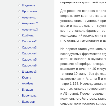
определения групповой при
Шадымов
Для решения вопроса о прис
Прокошева
содержимом костного канал
Аверченко
установлению групповой пр
Аверченко2
крови и параллельно – груп
Аверченко3
костного канала фрагментов
исследований изымался из т
Колбина
гнилостным изменениям и д
Саркисян2
Саркисян3
На первом этапе устанавлива
Саркисян4
исследуемых фрагментов тр
костных каналов, высушивали
Саркисян5
реакцию абсорбции-элюции 
Саркисян6
этанолом в течении 10 мину
Шадымов3
течении 10 минут без фикса
Юдина
сыворотки анти-А, анти-В и 
титре 1:128. Исследованию 
Алябьев
костных каналов трупов разл
Бишарян
и АВ групп). После проведе
Воронкова
получены стойкие результаты
Ефремов
содержимого костного канал