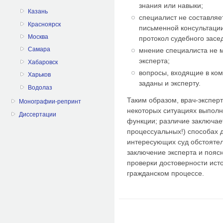
знания или навыки;
Казань
специалист не составляе
Красноярск
письменной консультации
Москва
протокол судебного засе
Самара
мнение специалиста не 
эксперта;
Хабаровск
вопросы, входящие в ко
Харьков
заданы и эксперту.
Водолаз
Таким образом, врач-эксперт
Монографии-репринт
некоторых ситуациях выпол
Диссертации
функции; различие заключае
процессуальных!) способах
интересующих суд обстоятель
заключение эксперта и пояс
проверки достоверности ист
гражданском процессе.