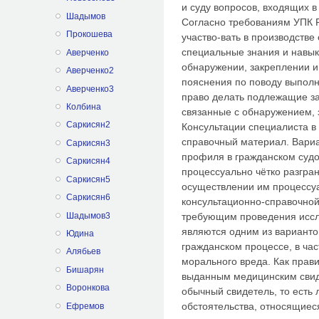
и суду вопросов, входящих 
Шадымов
Согласно требованиям УПК Р
Прокошева
участво-вать в производстве
специальные знания и навык
Аверченко
обнаружении, закреплении и 
Аверченко2
пояснения по поводу выпол
Аверченко3
право делать подлежащие за
Колбина
связанные с обнаружением, 
Саркисян2
Консультации специалиста в 
справочный материал. Вариа
Саркисян3
профиля в гражданском судо
Саркисян4
процессуально чётко разгра
Саркисян5
осуществлении им процессуа
Саркисян6
консультационно-справочно
Шадымов3
требующим проведения иссл
являются одним из варианто
Юдина
гражданском процессе, в ча
Алябьев
морального вреда. Как прав
Бишарян
выданным медицинским свиде
Воронкова
обычный свидетель, то есть 
обстоятельства, относящиеся
Ефремов