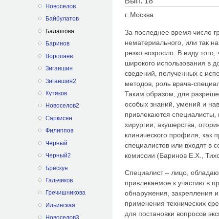
Вып. 18
Новоселов
г. Москва
Байбулатов
Балашова
За последнее время число г
нематериального, или так н
Баринов
резко возросло. В виду того,
Воропаев
широкого использования в д
Зиганшин
сведений, полученных с исп
Зиганшин2
методов, роль врача-специал
Таким образом, для разреше
Кутяков
особых знаний, умений и на
Новоселов2
привлекаются специалисты, 
Саркисян
хирургии, акушерства, отори
Филиппов
клинического профиля, как п
Черный
специалистов или входят в 
комиссии (Баринов Е.Х., Тихо
Черный2
Брескун
Специалист – лицо, облада
Гальчиков
привлекаемое к участию в п
обнаружения, закрепления и
Гречишникова
применения технических сре
Ильинская
для постановки вопросов экс
Новоселов3