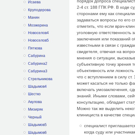
порядок допроса специалист
Исаева
2-4 ст. 188 ГПК РФ. В ходе 
Круподерова
сторонами ему как специали
Манин
задаваться вопросы по его с
Мозжерина
отметить, что если врач-кли
уголовную ответственность з
Новоселов4
заключения или показаний о
Новоселов5
известными в связи с гражда
Пяткова
свидетеля, отвечая на вопр
Сабурина
мнения о ситуации, высказыв
Сабурина2
субъективную точку зрения т
объективность или ложность 
Сабурина3
что с вступлением в силу ст
Стрельникова
может касаться не только фа
Шадымов4
включать умозаключения, с
Шестко
знаний. Иными словами, се
Акулова
консультацию, обладает стат
Можно так же выделить нек
Мизиряк
клинициста в качестве специ
Черный
Шадымов5
специалист приглашается
когда суду или участник
Шадымов6