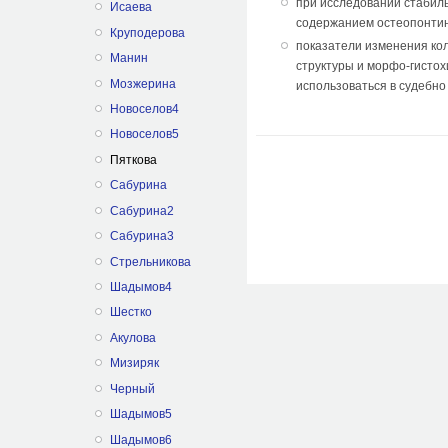
при исследовании стабил
Исаева
содержанием остеопонтина
Круподерова
показатели изменения кол
Манин
структуры и морфо-гистох
Мозжерина
использоваться в судебно
Новоселов4
Новоселов5
Пяткова
Сабурина
Сабурина2
Сабурина3
Стрельникова
Шадымов4
Шестко
Акулова
Мизиряк
Черный
Шадымов5
Шадымов6