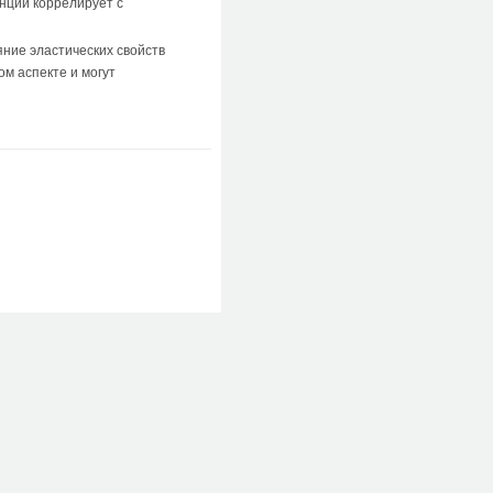
нции коррелирует с
яние эластических свойств
м аспекте и могут