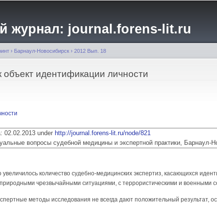
Перейти к
основному
журнал: journal.forens-lit.ru
содержанию
ринт
›
Барнаул-Новосибирск
›
2012 Вып. 18
к объект идентификации личности
чности
ia: 02.02.2013 under
http://journal.forens-lit.ru/node/821
 Актуальные вопросы судебной медицины и экспертной практики, Барнаул-
о увеличилось количество судебно-медицинских экспертиз, касающихся идент
и природными чрезвычайными ситуациями, с террористическими и военными с
спертные методы исследования не всегда дают положительный результат, ос