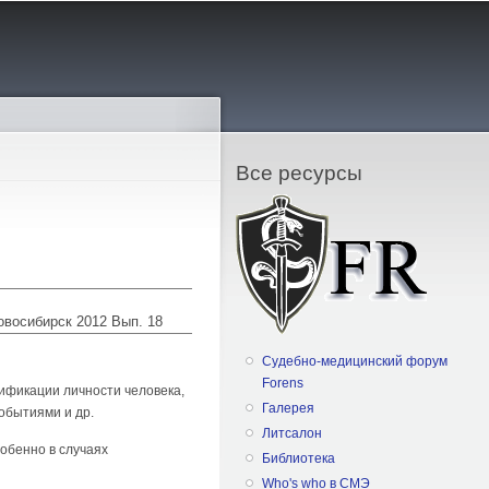
Все ресурсы
Новосибирск 2012 Вып. 18
Судебно-медицинский форум
Forens
ификации личности человека,
Галерея
обытиями и др.
Литсалон
обенно в случаях
Библиотека
Who's who в СМЭ