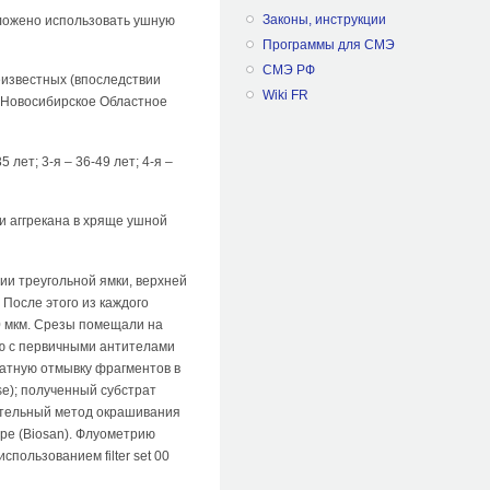
Законы, инструкции
дложено использовать ушную
Программы для СМЭ
СМЭ РФ
известных (впоследствии
Wiki FR
 "Новосибирское Областное
лет; 3-я – 36-49 лет; 4-я –
и аггрекана в хряще ушной
ии треугольной ямки, верхней
 После этого из каждого
10 мкм. Срезы помещали на
ию с первичными антителами
ратную отмывку фрагментов в
e); полученный субстрат
нительный метод окрашивания
ре (Biosan). Флуометрию
пользованием filter set 00