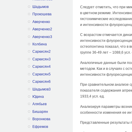
Шадымов
Следует отметить, что при м
в цветном режиме. Интенсивно
Прокошева
гистохимические исследовани
Аверченко
и интенсивности флуоресценц
Аверченко2
С возрастом отмечается дина
Аверченко3
интенсивности флуоресценции
Колбина
остеопонтина показал, что в во
Саркисян2
группе 36-49 лет – 1088,6 усл. е
Саркисян3
Аналогичные данные были пол
Саркисян4
методом. Как и в случаях с 
Саркисян5
интенсивности флуоресценции
Саркисян6
При сравнительном анализе с
Шадымов3
показателя содержания аггрекана
1933,4 усл. ед.
Юдина
Алябьев
Анализируя параметры возник
Бишарян
особенности изменения ее инт
Воронкова
Представленные результаты п
Ефремов