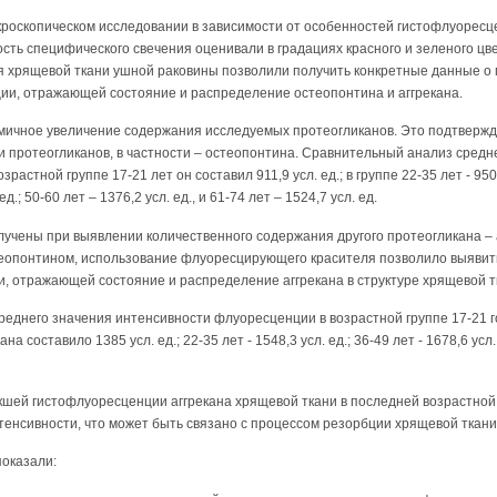
икроскопическом исследовании в зависимости от особенностей гистофлуорес
сть специфического свечения оценивали в градациях красного и зеленого ц
я хрящевой ткани ушной раковины позволили получить конкретные данные о
ии, отражающей состояние и распределение остеопонтина и аггрекана.
мичное увеличение содержания исследуемых протеогликанов. Это подтверж
 протеогликанов, в частности – остеопонтина. Сравнительный анализ сред
зрастной группе 17-21 лет он составил 911,9 усл. ед.; в группе 22-35 лет - 950,
д.; 50-60 лет – 1376,2 усл. ед., и 61-74 лет – 1524,7 усл. ед.
учены при выявлении количественного содержания другого протеогликана – 
остеопонтином, использование флуоресцирующего красителя позволило выяви
, отражающей состояние и распределение аггрекана в структуре хрящевой тк
реднего значения интенсивности флуоресценции в возрастной группе 17-21 
 составило 1385 усл. ед.; 22-35 лет - 1548,3 усл. ед.; 36-49 лет - 1678,6 усл. 
шей гистофлуоресценции аггрекана хрящевой ткани в последней возрастной
енсивности, что может быть связано с процессом резорбции хрящевой ткани
оказали: