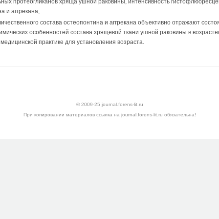
ьных протеогликанов хряща ушной раковины, интенсивность гистофлюоресце
 и аггрекана;
ичественного состава остеопонтина и аггрекана объективно отражают состо
имических особенностей состава хрящевой ткани ушной раковины в возрастно
 медицинской практике для установления возраста.
© 2009-25 journal.forens-lit.ru
При копировании материалов ссылка на journal.forens-lit.ru обязательна!