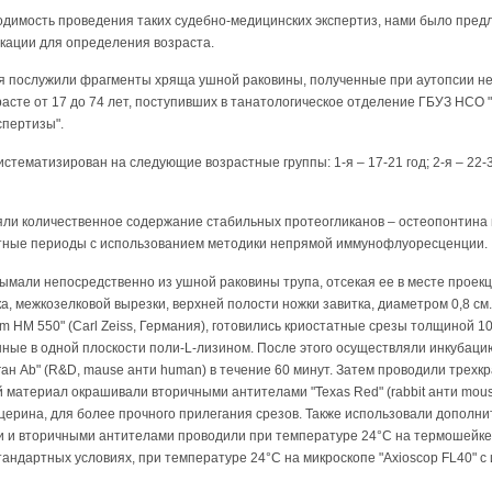
одимость проведения таких судебно-медицинских экспертиз, нами было пре
икации для определения возраста.
 послужили фрагменты хряща ушной раковины, полученные при аутопсии не
расте от 17 до 74 лет, поступивших в танатологическое отделение ГБУЗ НСО
спертизы".
ематизирован на следующие возрастные группы: 1-я – 17-21 год; 2-я – 22-35 
яли количественное содержание стабильных протеогликанов – остеопонтина 
стные периоды с использованием методики непрямой иммунофлуоресценции.
мали непосредственно из ушной раковины трупа, отсекая ее в месте проекц
а, межкозелковой вырезки, верхней полости ножки завитка, диаметром 0,8 см.
m НМ 550" (Carl Zeiss, Германия), готовились криостатные срезы толщиной 
ные в одной плоскости поли-L-лизином. После этого осуществляли инкубац
еган Ab" (R&D, mause анти human) в течение 60 минут. Затем проводили трехк
 материал окрашивали вторичными антителами "Texas Red" (rabbit анти mous
ицерина, для более прочного прилегания срезов. Также использовали допол
и и вторичными антителами проводили при температуре 24°С на термошейке
ндартных условиях, при температуре 24°С на микроскопе "Axioscop FL40" с ис