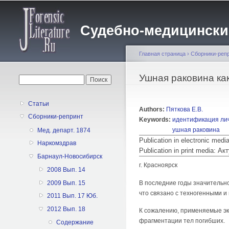
Судебно-медицинский 
Главная страница
›
Сборники-реп
Вы здесь
Ушная раковина ка
Форма поиска
Поиск
Статьи
Authors:
Пяткова Е.В.
Сборники-репринт
Keywords:
идентификация ли
ушная раковина
Мед. департ. 1874
Publication in electronic med
Наркомздрав
Publication in print media:
Барнаул-Новосибирск
г. Красноярск
2008 Вып. 14
В последние годы значительн
2009 Вып. 15
что связано с техногенными 
2011 Вып. 17 Юб.
2012 Вып. 18
К сожалению, применяемые эк
фрагментации тел погибших.
Содержание