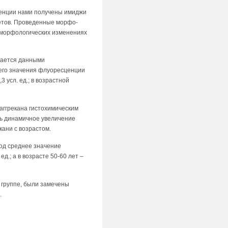
ценции нами получены имиджи
ветов. Проведенные морфо-
 морфологических изменениях
дается данными
него значения флуоресценции
3 усл. ед.; в возрастной
аггрекана гистохимическим
ть динамичное увеличение
ани с возрастом.
год среднее значение
ед.; а в возрасте 50-60 лет –
 группе, были замечены
.