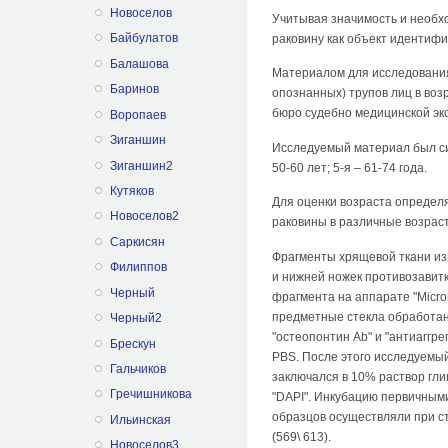
Новоселов
Учитывая значимость и необх
Байбулатов
раковину как объект идентиф
Балашова
Материалом для исследования
Баринов
опознанных) трупов лиц в воз
бюро судебно медицинской эк
Воропаев
Зиганшин
Исследуемый материал был сист
Зиганшин2
50-60 лет; 5-я – 61-74 года.
Кутяков
Для оценки возраста определ
Новоселов2
раковины в различные возра
Саркисян
Фрагменты хрящевой ткани изы
Филиппов
и нижней ножек противозавитк
Черный
фрагмента на аппарате "Micro
предметные стекла обработан
Черный2
"остеопонтин Аb" и "антиаггр
Брескун
PBS. После этого исследуемый
Гальчиков
заключался в 10% раствор гл
Гречишникова
"DAPI". Инкубацию первичным
образцов осуществляли при ста
Ильинская
(569\ 613).
Новоселов3