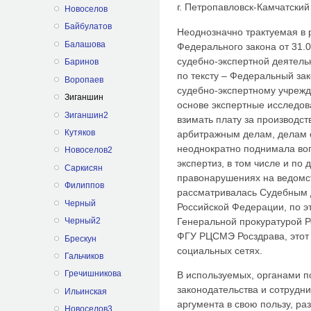
г. Петропавловск-Камчатский
Новоселов
Байбулатов
Неоднозначно трактуемая в р
Балашова
Федерального закона от 31.0
судебно-экспертной деятель
Баринов
по тексту – Федеральный за
Воропаев
судебно-экспертному учрежд
Зиганшин
основе экспертные исследов
Зиганшин2
взимать плату за производст
Кутяков
арбитражным делам, делам 
неоднократно поднимала воп
Новоселов2
экспертиз, в том числе и по
Саркисян
правонарушениях на ведомс
Филиппов
рассматривалась Судебным 
Черный
Российской Федерации, по э
Генеральной прокуратурой Р
Черный2
ФГУ РЦСМЭ Росздрава, этот 
Брескун
социальных сетях.
Гальчиков
Гречишникова
В используемых, органами п
законодательства и сотрудни
Ильинская
аргумента в свою пользу, ра
Новоселов3