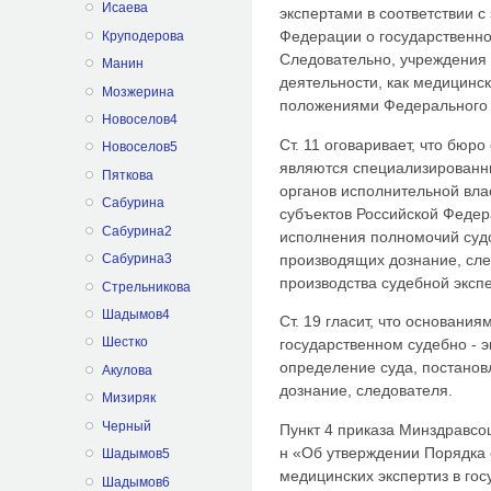
Исаева
экспертами в соответствии с
Федерации о государственно
Круподерова
Следовательно, учреждения
Манин
деятельности, как медицинск
Мозжерина
положениями Федерального 
Новоселов4
Ст. 11 оговаривает, что бюр
Новоселов5
являются специализирован
Пяткова
органов исполнительной вла
Сабурина
субъектов Российской Федер
Сабурина2
исполнения полномочий судов
производящих дознание, сле
Сабурина3
производства судебной эксп
Стрельникова
Шадымов4
Ст. 19 гласит, что основани
Шестко
государственном судебно - 
определение суда, постанов
Акулова
дознание, следователя.
Мизиряк
Черный
Пункт 4 приказа Минздравсоц
н «Об утверждении Порядка 
Шадымов5
медицинских экспертиз в го
Шадымов6