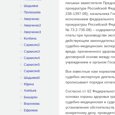
письмах заместителя Предсе
Шадымов
прокуратуре Российской Фед
Прокошева
238-1397-08); начальника Гл
исполнением федерального 
Аверченко
прокуратуры Российской Феде
Аверченко2
№ 73.2-735-08) – содержатс
Аверченко3
платы при производстве эксп
Колбина
действующим законодательс
Саркисян2
судебно-медицинских экспер
вреда, причиненного здоров
Саркисян3
договорной основе между г
Саркисян4
учреждением и органом Госа
Саркисян5
Все известные нам нормати
Саркисян6
судебно-экспертную деятель
Шадымов3
прописывают порядок оплаты
Юдина
Алябьев
Согласно ст. 62 Федеральног
основах охраны здоровья гр
Бишарян
судебно-медицинская и суде
Воронкова
установления обстоятельств
Ефремов
конкретному делу, проводят