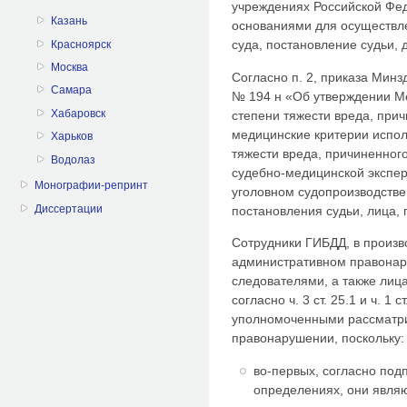
учреждениях Российской Феде
Казань
основаниями для осуществл
суда, постановление судьи, 
Красноярск
Москва
Согласно п. 2, приказа Минз
Самара
№ 194 н «Об утверждении М
Хабаровск
степени тяжести вреда, при
медицинские критерии испол
Харьков
тяжести вреда, причиненног
Водолаз
судебно-медицинской экспер
Монографии-репринт
уголовном судопроизводстве
Диссертации
постановления судьи, лица,
Сотрудники ГИБДД, в произв
административном правонар
следователями, а также лиц
согласно ч. 3 ст. 25.1 и ч. 1
уполномоченными рассматри
правонарушении, поскольку:
во-первых, согласно под
определениях, они явля