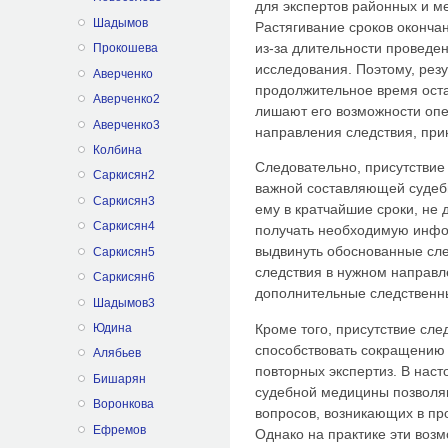
для экспертов районных и м
Шадымов
Растягивание сроков окончан
из-за длительности проведе
Прокошева
исследования. Поэтому, рез
Аверченко
продолжительное время ост
Аверченко2
лишают его возможности оп
Аверченко3
направления следствия, при
Колбина
Следовательно, присутствие
Саркисян2
важной составляющей судеб
Саркисян3
ему в кратчайшие сроки, не 
Саркисян4
получать необходимую инфо
выдвинуть обоснованные сле
Саркисян5
следствия в нужном направл
Саркисян6
дополнительные следственны
Шадымов3
Кроме того, присутствие сле
Юдина
способствовать сокращению
Алябьев
повторных экспертиз. В нас
Бишарян
судебной медицины позвол
Воронкова
вопросов, возникающих в пр
Ефремов
Однако на практике эти воз