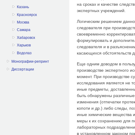
на сроках и качестве следств
Казань
экспертных учреждений.
Красноярск
Логическим решением данног
Москва
следователя при производств
Самара
своевременно корректирова
Хабаровск
формулировать и дополните
Харьков
следователя и в разъяснени
касающихся обстоятельств д
Водолаз
Монографии-репринт
Еще одним доводом в пользу
Диссертации
производстве экспертного и
момент. При производстве с
исследования является не то
иные предметы, доставленны
быть обнаружены различные
изменения (отпечатки протек
копоти и др.) либо следы, п
иные химические вещества и 
меры к их сохранению для п
лабораторных подразделени
в установленном законом по