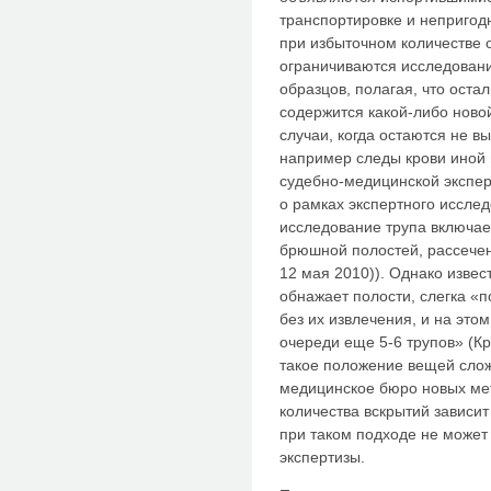
транспортировке и непригод
при избыточном количестве 
ограничиваются исследован
образцов, полагая, что остал
содержится какой-либо ново
случаи, когда остаются не 
например следы крови иной г
судебно-медицинской экспер
о рамках экспертного иссле
исследование трупа включае
брюшной полостей, рассечен
12 мая 2010)). Однако извест
обнажает полости, слегка «
без их извлечения, и на этом
очереди еще 5-6 трупов» (Кр
такое положение вещей слож
медицинское бюро новых мет
количества вскрытий зависит
при таком подходе не может
экспертизы.