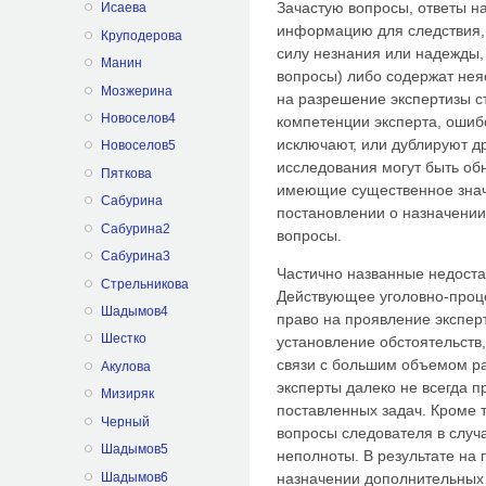
Зачастую вопросы, ответы н
Исаева
информацию для следствия, 
Круподерова
силу незнания или надежды, 
Манин
вопросы) либо содержат нея
Мозжерина
на разрешение экспертизы с
Новоселов4
компетенции эксперта, ошиб
исключают, или дублируют др
Новоселов5
исследования могут быть об
Пяткова
имеющие существенное значе
Сабурина
постановлении о назначении
Сабурина2
вопросы.
Сабурина3
Частично названные недоста
Стрельникова
Действующее уголовно-проце
Шадымов4
право на проявление экспер
Шестко
установление обстоятельств,
связи с большим объемом ра
Акулова
эксперты далеко не всегда 
Мизиряк
поставленных задач. Кроме 
Черный
вопросы следователя в случа
Шадымов5
неполноты. В результате на 
Шадымов6
назначении дополнительных 