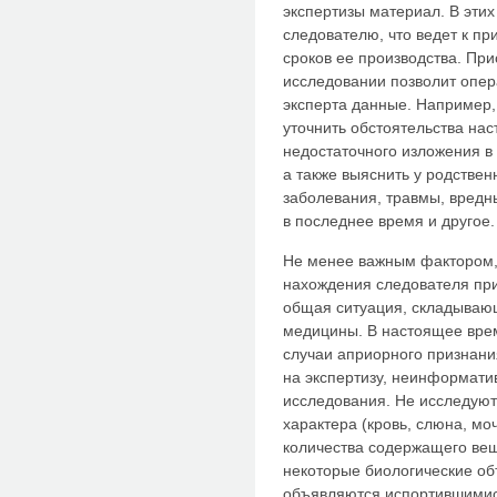
экспертизы материал. В эти
следователю, что ведет к п
сроков ее производства. При
исследовании позволит опе
эксперта данные. Например,
уточнить обстоятельства нас
недостаточного изложения в
а также выяснить у родстве
заболевания, травмы, вредн
в последнее время и другое.
Не менее важным фактором
нахождения следователя при
общая ситуация, складываю
медицины. В настоящее врем
случаи априорного признани
на экспертизу, неинформатив
исследования. Не исследуют
характера (кровь, слюна, моч
количества содержащего вещ
некоторые биологические об
объявляются испортившими