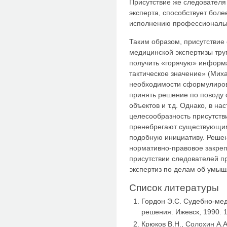
Присутствие же следователя
эксперта, способствует боле
исполнению профессиональн
Таким образом, присутствие
медицинской экспертизы тру
получить «горячую» информ
тактическое значение» (Михал
необходимости сформулиров
принять решение по поводу
объектов и т.д. Однако, в н
целесообразность присутств
пренебрегают существующим 
подобную инициативу. Решен
нормативно-правовое закре
присутствии следователей п
экспертиз по делам об умыш
Список литературы
Гордон Э.С. Судебно-мед
решения. Ижевск, 1990. 
Крюков В.Н., Солохин А.А