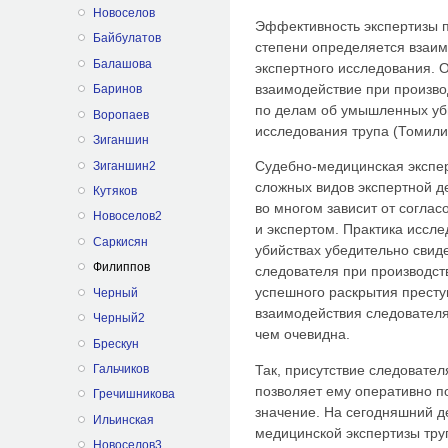
Новоселов
Эффективность экспертизы п
Байбулатов
степени определяется взаи
Балашова
экспертного исследования. 
взаимодействие при произво
Баринов
по делам об умышленных уби
Воропаев
исследования трупа (Томилин
Зиганшин
Судебно-медицинская экспер
Зиганшин2
сложных видов экспертной д
Кутяков
во многом зависит от согла
Новоселов2
и экспертом. Практика иссл
Саркисян
убийствах убедительно свиде
Филиппов
следователя при производст
успешного раскрытия престу
Черный
взаимодействия следователя
Черный2
чем очевидна.
Брескун
Так, присутствие следовател
Гальчиков
позволяет ему оперативно 
Гречишникова
значение. На сегодняшний д
Ильинская
медицинской экспертизы труп
Новоселов3