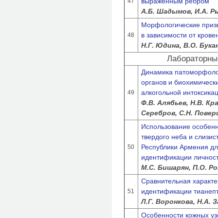
выраженным ребром
47
А.Б. Шадымов, И.А. Р
Морфологические приз
в зависимости от кров
48
Н.Г. Юдина, В.О. Бука
Лабораторны
Динамика патоморфоло
органов и биохимическ
алкогольной интоксика
49
Ф.В. Алябьев, Н.В. Кр
Серебров, С.Н. Повер
Использование особенн
твердого неба и слизис
Республики Армения д
50
идентификации личнос
М.С. Бишарян, П.О. Р
Сравнительная характе
идентификации тианепт
51
Л.Г. Воронкова, Н.А. 
Особенности кожных узо