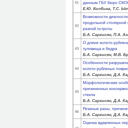
данным ГБУ бюро СМЭ
41
Е.Ю. Колбина, Т.С. Ы
Возможности диагности
продольной столярной 
42
разной остроты
Б.А. Саркисян, П.А. А
О длине колото-рублены
туловища и бедра
43
Б.А. Саркисян, М.В. Б
Особенности разрушен
колото-рубленых повр
44
Б.А. Саркисян, Д.А. К
Морфологические особе
причиненных консервно
45
стекла
Б.А. Саркисян, Д.А. 
Резаные раны, причине
46
Б.А. Саркисян, Д.А. К
Оценка вдавленных пе