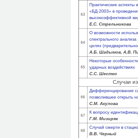
Практические аспекты 
«БД-2003» в проведени
63
высокоэффективной жи
Е.С. Стрельникова
О возможности использ
спектрального анализа
64
целях (предварительно
А.Б. Шадымов, А.В. П
Некоторые особенности
ударных воздействиях
65
С.С. Шестко
Случаи из
Дифференцирование сле
позволившее открыть н
66
С.М. Акулова
К вопросу идентификац
67
Г.М. Мизиряк
Случай смерти в стаци
68
В.В. Черный