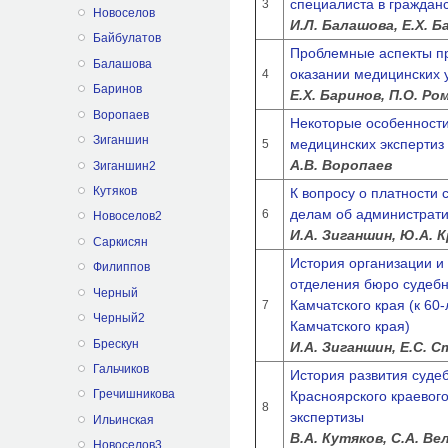
специалиста в граждан
3
Новоселов
И.Л. Балашова, Е.Х. 
Байбулатов
Проблемные аспекты п
Балашова
оказании медицинских 
4
Баринов
Е.Х. Баринов, П.О. Р
Воропаев
Некоторые особенности
Зиганшин
медицинских экспертиз
5
А.В. Воропаев
Зиганшин2
Кутяков
К вопросу о платности 
делам об администрат
6
Новоселов2
И.А. Зиганшин, Ю.А. 
Саркисян
История организации и
Филиппов
отделения бюро судебн
Черный
Камчатского края (к 6
7
Черный2
Камчатского края)
Брескун
И.А. Зиганшин, Е.С. 
Гальчиков
История развития суде
Гречишникова
Красноярского краевог
8
экспертизы
Ильинская
В.А. Кутяков, С.А. Ве
Новоселов3