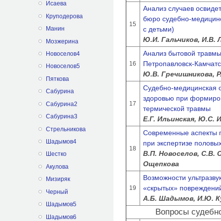
Исаева
Анализ случаев освидет
Круподерова
бюро судебно-медицинс
15
с детьми)
Манин
Ю.И. Гальчиков, И.В. 
Мозжерина
Анализ бытовой травмы 
Новоселов4
Петропавловск-Камчатски
16
Новоселов5
Ю.В. Гречишникова, Р
Пяткова
Судебно-медицинская о
Сабурина
здоровью при формиров
17
Сабурина2
термической травмы
Сабурина3
Е.Г. Ильинская, Ю.С. 
Стрельникова
Современные аспекты 
Шадымов4
при экспертизе половы
18
В.П. Новоселов, С.В. С
Шестко
Ощепкова
Акулова
Возможности ультразву
Мизиряк
«скрытых» повреждений
19
Черный
А.Б. Шадымов, И.Ю. К
Шадымов5
Вопросы судебн
Шадымов6