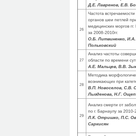
Д.Е. Лавренов, Е.В. Б
Частота встречаемости
органов шеи петлей пр
медицинских моргов гг.
26
за 2008-2010гг.
О.Б. Литвиненко, И.А. 
Польковский
Анализ частоты соверш
области по времени сут
27
А.Е. Мальцев, В.В. Зы
Методика морфологиче
возникающих при катет
28
В.П. Новоселов, С.В. С
Лыгденова, Н.Г. Ощеп
Анализ смерти от забо
по г. Барнаулу за 2010-2
29
Л.К. Отришко, П.С. Ов
Саркисян