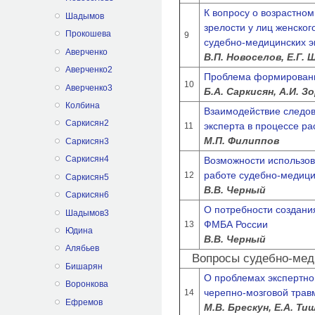
К вопросу о возрастно
Шадымов
зрелости у лиц женског
Прокошева
9
судебно-медицинских э
Аверченко
В.П. Новоселов, Е.Г.
Аверченко2
Проблема формировани
10
Аверченко3
Б.А. Саркисян, А.И. З
Колбина
Взаимодействие следов
Саркисян2
эксперта в процессе р
11
М.П. Филиппов
Саркисян3
Саркисян4
Возможности использов
работе судебно-медици
12
Саркисян5
В.В. Черный
Саркисян6
О потребности создани
Шадымов3
ФМБА России
13
Юдина
В.В. Черный
Алябьев
Вопросы судебно-мед
Бишарян
О проблемах экспертно
Воронкова
черепно-мозговой тра
14
Ефремов
М.В. Брескун, Е.А. Ти