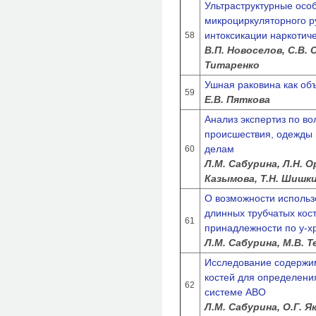
Ультраструктурные осо
микроциркуляторного р
интоксикации наркотич
58
В.П. Новоселов, С.В. С
Титаренко
Ушная раковина как об
59
Е.В. Пяткова
Анализ экспертиз по во
происшествия, одежды 
делам
60
Л.М. Сабурина, Л.Н. Ор
Казымова, Т.Н. Шишк
О возможности использ
длинных трубчатых кос
61
принадлежности по y-х
Л.М. Сабурина, М.В. Т
Исследование содержим
костей для определени
62
системе АВО
Л.М. Сабурина, О.Г. Я