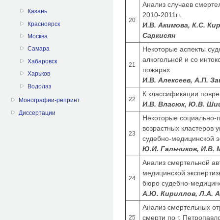
Анализ случаев смертел
Казань
2010-2011гг.
20
Красноярск
И.В. Акимова, К.С. Ки
Саркисян
Москва
Некоторые аспекты суд
Самара
алкогольной и со инток
Хабаровск
21
пожарах
Харьков
И.В. Алексеев, А.П. З
Водолаз
К классификации повр
22
Монографии-репринт
И.В. Власюк, Ю.В. Ш
Диссертации
Некоторые социально-г
возрастных кластеров 
23
судебно-медицинской э
Ю.И. Гальчиков, И.В. 
Анализ смертельной ав
медицинской экспертиз
24
бюро судебно-медицинск
А.Ю. Кириллов, Л.А.
Анализ смертельных от
смерти по г. Петропавл
25