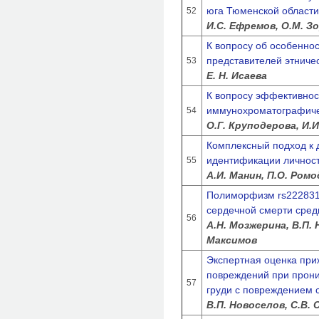
юга Тюменской област
52
И.С. Ефремов, О.М. 
К вопросу об особеннос
представителей этничес
53
Е. Н. Исаева
К вопросу эффективно
иммунохроматографичес
54
О.Г. Круподерова, И.
Комплексный подход к 
идентификации личнос
55
А.И. Манин, П.О. Ромо
Полиморфизм rs222831
сердечной смерти сред
56
А.Н. Мозжерина, В.П. 
Максимов
Экспертная оценка при
повреждений при прон
57
груди с повреждением 
В.П. Новоселов, С.В. 