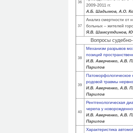
36
2009-2011 гг.
А.Б. Шадымов, А.О. К
Анализ смертности от 
больных – жителей гор
37
Я.В. Шамсутдинов, Ю
Вопросы судебно
Механизм разрывов моз
позиций пространствен
38
И.В. Аверченко, А.В. 
Парилов
Патоморфологическое 
родовой травмы нервно
39
И.В. Аверченко, А.В. 
Парилов
Рентгенологическая ди
черепа у новорожденно
40
И.В. Аверченко, А.В. 
Парилов
Характеристика автомоб