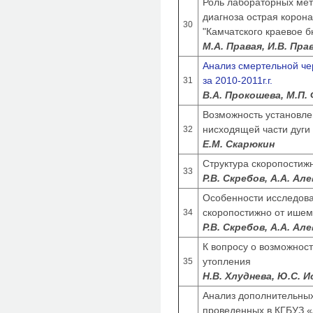
Роль лабораторных мет
диагноза острая корон
30
"Камчатского краевое 
М.А. Правая, И.В. Пра
Анализ смертельной че
за 2010-2011г.г.
31
В.А. Прокошева, М.П.
Возможность установле
нисходящей части дуги
32
Е.М. Скарюкин
Структура скоропостиж
33
Р.В. Скребов, А.А. Але
Особенности исследова
скоропостижно от ишем
34
Р.В. Скребов, А.А. Але
К вопросу о возможност
утопления
35
Н.В. Хлуднева, Ю.С. И
Анализ дополнительных
проведенных в КГБУЗ «