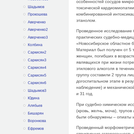
особенностей сосудов микро
Шадымов
токсической кардиомиопатии
комбинированной интоксика
Прокошева
этанолом.
Аверченко
Аверченко2
Проведенное исследование 
практических судебно-меди
Аверченко3
«Новосибирское областное б
Колбина
Материал был получен от 5 т
Саркисян2
женщин, погибших в возрасте
Саркисян3
являвщихся при жизни потре
Саркисян4
этилового алкоголя в течен
группу составили 2 трупа ли
Саркисян5
догоспитальном этапе в рез
Саркисян6
наблюдение) и механической
Шадымов3
и 31 год.
Юдина
При судебно-химическом исс
Алябьев
(кровь, желчь, моча), трупо
Бишарян
были обнаружены – опиаты и
Воронкова
Проведенный морфометричес
Ефремов
структурную гетерогенность