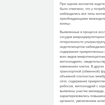
При оценке контактов эндот
было отмечено, что у потре
наблюдались все типы конта
преобладающими межэндоте
конец».
Выявленные в процессе исс
сосудов микроциркуляторног
гетерогенности ультраструкт
эндотелиоцитов наблюдалис
содержания прикрепленных 
всех видов микропиноцитозны
митохондриях, свидетельст
изменениях клеток. В други
транспортной (обменной) фу
объемной плотностью мембр
сети, содержания прикрепл
рибосом, митохондрий с хо
выявлены участки миокарда,
характеризовались повышен
органелл, увеличением кол