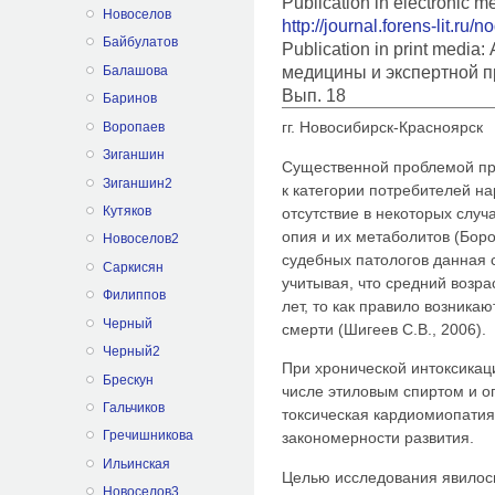
Publication in electronic 
Новоселов
http://journal.forens-lit.ru/
Байбулатов
Publication in print medi
медицины и экспертной п
Балашова
Вып. 18
Баринов
гг. Новосибирск-Красноярск
Воропаев
Зиганшин
Существенной проблемой пр
Зиганшин2
к категории потребителей на
Кутяков
отсутствие в некоторых случ
опия и их метаболитов (Боро
Новоселов2
судебных патологов данная с
Саркисян
учитывая, что средний возра
Филиппов
лет, то как правило возник
Черный
смерти (Шигеев С.В., 2006).
Черный2
При хронической интоксикац
Брескун
числе этиловым спиртом и о
Гальчиков
токсическая кардиомиопатия
Гречишникова
закономерности развития.
Ильинская
Целью исследования явилос
Новоселов3