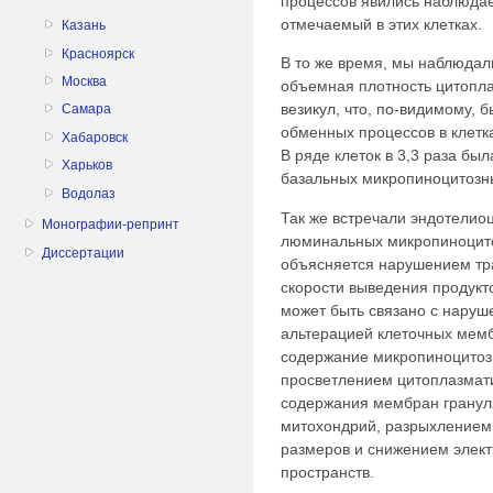
процессов явились наблюдае
отмечаемый в этих клетках.
Казань
Красноярск
В то же время, мы наблюдал
Москва
объемная плотность цитопл
везикул, что, по-видимому, 
Самара
обменных процессов в клетк
Хабаровск
В ряде клеток в 3,3 раза бы
Харьков
базальных микропиноцитозны
Водолаз
Так же встречали эндотели
Монографии-репринт
люминальных микропиноцито
Диссертации
объясняется нарушением тр
скорости выведения продукто
может быть связано с наруше
альтерацией клеточных мем
содержание микропиноцитоз
просветлением цитоплазмат
содержания мембран гранул
митохондрий, разрыхлением
размеров и снижением элек
пространств.