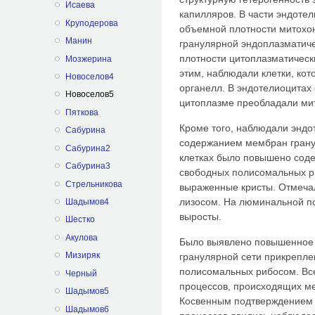
Исаева
капилляров. В части эндоте
Круподерова
объемной плотности митохо
Манин
гранулярной эндоплазматиче
плотности цитоплазматическ
Мозжерина
этим, наблюдали клетки, к
Новоселов4
органелл. В эндотелиоцитах
Новоселов5
цитоплазме преобладали ми
Пяткова
Кроме того, наблюдали энд
Сабурина
содержанием мембран гранул
Сабурина2
клетках было повышено сод
Сабурина3
свободных полисомальных р
Стрельникова
выраженные кристы. Отмеча
лизосом. На люминальной п
Шадымов4
выросты.
Шестко
Акулова
Было выявлено повышенное
Мизиряк
гранулярной сети прикрепл
полисомальных рибосом. Вс
Черный
процессов, происходящих м
Шадымов5
Косвенным подтверждением
Шадымов6