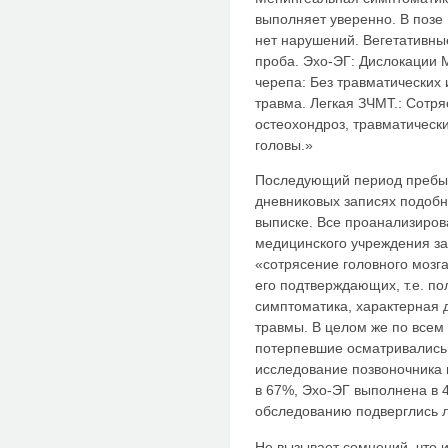
выполняет уверенно. В позе
нет нарушений. Вегетативны
проба. Эхо-ЭГ: Дислокации 
черепа: Без травматических
травма. Легкая ЗЧМТ.: Сотр
остеохондроз, травматическ
головы.»
Последующий период пребыв
дневниковых записях подобн
выписке. Все проанализиров
медицинского учреждения за
«сотрясение головного мозг
его подтверждающих, т.е. по
симптоматика, характерная 
травмы. В целом же по все
потерпевшие осматривались 
исследование позвоночника 
в 67%, Эхо-ЭГ выполнена в 
обследованию подверглись 
Не вызывает сомнений, что