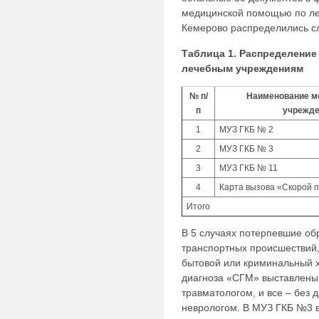
медицинской помощью по ле
Кемерово распределились сл
Таблица 1. Распределение
лечебным учреждениям
№ п/
Наименование м
п
учрежде
1
МУЗ ГКБ № 2
2
МУЗ ГКБ № 3
3
МУЗ ГКБ № 11
4
Карта вызова «Скорой 
Итого
В 5 случаях потерпевшие об
транспортных происшествий,
бытовой или криминальный х
диагноза «СГМ» выставлены
травматологом, и все – без
неврологом. В МУЗ ГКБ №3 