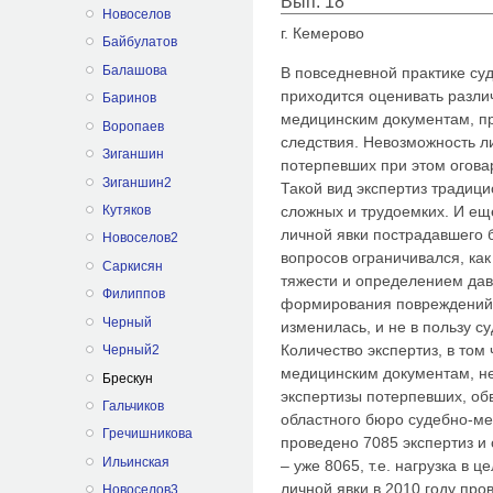
Вып. 18
Новоселов
г. Кемерово
Байбулатов
Балашова
В повседневной практике су
приходится оценивать разли
Баринов
медицинским документам, п
Воропаев
следствия. Невозможность л
Зиганшин
потерпевших при этом огова
Зиганшин2
Такой вид экспертиз традиц
сложных и трудоемких. И еще
Кутяков
личной явки пострадавшего 
Новоселов2
вопросов ограничивался, ка
Саркисян
тяжести и определением дав
Филиппов
формирования повреждений.
Черный
изменилась, и не в пользу 
Количество экспертиз, в том
Черный2
медицинским документам, неу
Брескун
экспертизы потерпевших, об
Гальчиков
областного бюро судебно-ме
Гречишникова
проведено 7085 экспертиз и 
Ильинская
– уже 8065, т.е. нагрузка в 
личной явки в 2010 году пров
Новоселов3