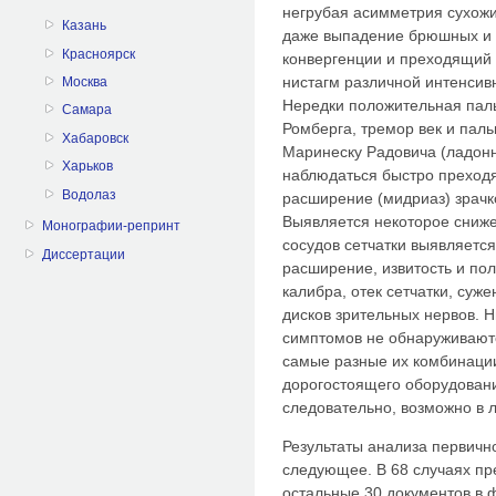
негрубая асимметрия сухожи
Казань
даже выпадение брюшных и 
Красноярск
конвергенции и преходящий
нистагм различной интенсивн
Москва
Нередки положительная паль
Самара
Ромберга, тремор век и паль
Хабаровск
Маринеску Радовича (ладон
Харьков
наблюдаться быстро преходя
Водолаз
расширение (мидриаз) зрачк
Выявляется некоторое сниже
Монографии-репринт
сосудов сетчатки выявляется
Диссертации
расширение, извитость и по
калибра, отек сетчатки, суж
дисков зрительных нервов. 
симптомов не обнаруживают
самые разные их комбинации
дорогостоящего оборудовани
следовательно, возможно в 
Результаты анализа первичн
следующее. В 68 случаях пр
остальные 30 документов в 