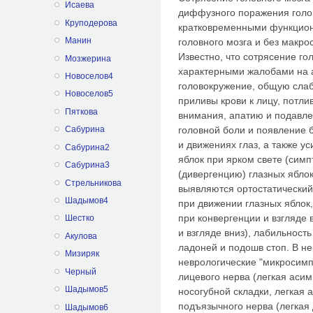
Исаева
диффузного поражения голо
Круподерова
кратковременными функцион
Манин
головного мозга и без макро
Известно, что сотрясение го
Мозжерина
характерными жалобами на 
Новоселов4
головокружение, общую слабо
Новоселов5
приливы крови к лицу, потли
Пяткова
внимания, апатию и подавле
головной боли и появление 
Сабурина
и движениях глаз, а также у
Сабурина2
яблок при ярком свете (сим
Сабурина3
(дивергенцию) глазных ябло
Стрельникова
выявляются ортостатический
Шадымов4
при движении глазных яблок
при конвергенции и взгляде
Шестко
и взгляде вниз), лабильность
Акулова
ладоней и подошв стоп. В не
Мизиряк
неврологические "микросимп
Черный
лицевого нерва (легкая асим
Шадымов5
носогубной складки, легкая 
подъязычного нерва (легкая 
Шадымов6