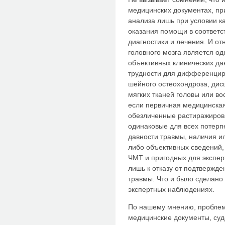
медицинских документах, пр
анализа лишь при условии к
оказания помощи в соответ
диагностики и лечения. И от
головного мозга является од
объективных клинических да
трудности для дифференциро
шейного остеохондроза, ди
мягких тканей головы или во
если первичная медицинская
обезличенные растиражиро
одинаковые для всех потерпе
давности травмы, наличия ил
либо объективных сведений
ЧМТ и пригодных для эксперт
лишь к отказу от подтвержд
травмы. Что и было сделано
экспертных наблюдениях.
По нашему мнению, проблема
медицинские документы, суд