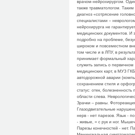
врачом-нейрохирургом. Оди
также травматологом. Таким
диагноз «сотрясение головн
специалистами – неврологом
нейрохирурга не гарантиру
медицинских документов. И 
подробно на проблеме, безус
широком и повсеместном вн
том числе и в ЛПУ, в резуль
принимает формальный хара
служить запись о первичном
медицинских карт, в МУЗ ГКБ
автодорожной аварии (компь
сохранением стиля и орфог
статус: отек, болезненность
области слева. Неврологическ
Зрачки – равны. Фотореакция 
Глазодвигательные нарушени
нерв - нет парезов. Язык - 
- живые, = с рук и ног. Мыше
Парезы конечностей - нет. П
Менингеальная симптоматика