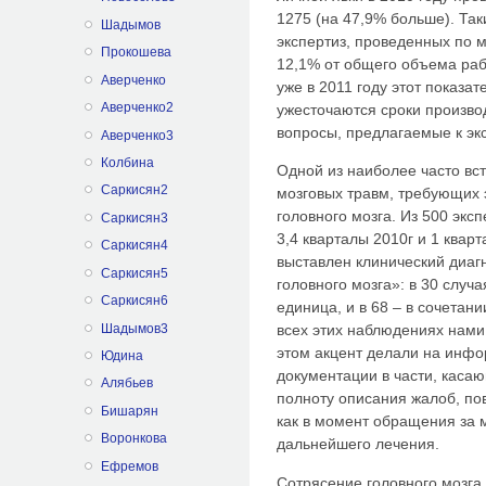
1275 (на 47,9% больше). Так
Шадымов
экспертиз, проведенных по 
Прокошева
12,1% от общего объема раб
Аверченко
уже в 2011 году этот показа
Аверченко2
ужесточаются сроки произво
вопросы, предлагаемые к э
Аверченко3
Колбина
Одной из наиболее часто в
Саркисян2
мозговых травм, требующих 
головного мозга. Из 500 экс
Саркисян3
3,4 кварталы 2010г и 1 кварт
Саркисян4
выставлен клинический диаг
Саркисян5
головного мозга»: в 30 случ
Саркисян6
единица, и в 68 – в сочетани
Шадымов3
всех этих наблюдениях нами
этом акцент делали на инф
Юдина
документации в части, каса
Алябьев
полноту описания жалоб, по
Бишарян
как в момент обращения за 
Воронкова
дальнейшего лечения.
Ефремов
Сотрясение головного мозга