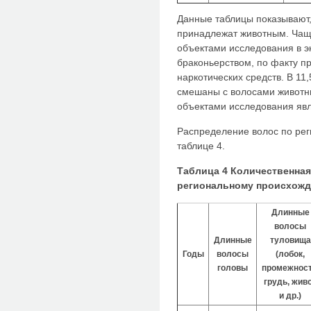
Данные таблицы показывают, 
принадлежат животным. Чащ
объектами исследования в э
браконьерством, по факту п
наркотических средств. В 11
смешаны с волосами животн
объектами исследования явл
Распределение волос по ре
таблице 4.
Таблица 4 Количественная
региональному происхож
Длинные
волосы
Длинные
туловища
Годы
волосы
(лобок,
головы
промежност
грудь, жив
и др.)