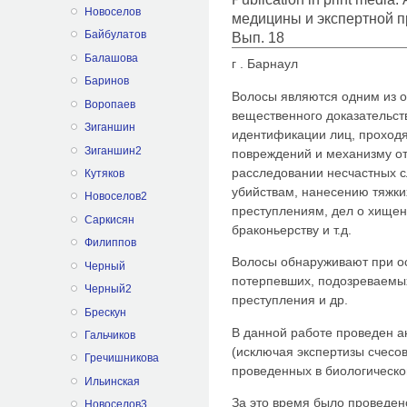
Новоселов
медицины и экспертной п
Байбулатов
Вып. 18
Балашова
г . Барнаул
Баринов
Волосы являются одним из о
Воропаев
вещественного доказательст
Зиганшин
идентификации лиц, проходя
Зиганшин2
повреждений и механизму от
расследовании несчастных с
Кутяков
убийствам, нанесению тяжк
Новоселов2
преступлениям, дел о хищен
Саркисян
браконьерству и т.д.
Филиппов
Волосы обнаруживают при о
Черный
потерпевших, подозреваемых
Черный2
преступления и др.
Брескун
В данной работе проведен а
Гальчиков
(исключая экспертизы счесов 
Гречишникова
проведенных в биологическо
Ильинская
За это время было проведено
Новоселов3