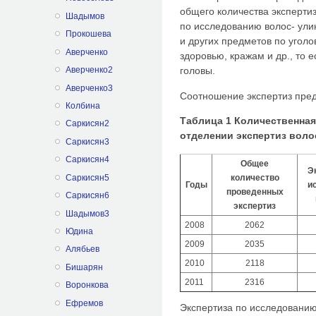
общего количества экспертиз
Шадымов
по исследованию волос- ули
Прокошева
и других предметов по угол
Аверченко
здоровью, кражам и др., то 
Аверченко2
головы.
Аверченко3
Соотношение экспертиз пред
Колбина
Таблица 1 Количественная
Саркисян2
отделении экспертиз воло
Саркисян3
Саркисян4
Общее
Э
Саркисян5
количество
Годы
и
проведенных
Саркисян6
экспертиз
Шадымов3
2008
2062
Юдина
2009
2035
Алябьев
2010
2118
Бишарян
2011
2316
Воронкова
Ефремов
Экспертиза по исследованию