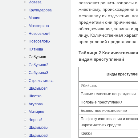
Исаева
позволяет решить вопросы о
животному, происхождении в
Круподерова
механизму их отделения, по
Манин
предметами они причинены, 
Мозжерина
обесцвечивание, завивка и д
Новоселов4
лицу. Количественная характ
преступлений представлена 
Новоселов5
Пяткова
Таблица 2 Количественная
Сабурина
видам преступлений
Сабурина2
Сабурина3
Виды преступле
Стрельникова
Убийство
Шадымов4
Тяжкие телесные повреждения
Шестко
Половые преступления
Акулова
Безвестное исчезновение
Мизиряк
По факту изготовления и незак
Черный
наркотических средств
Шадымов5
Кражи
Шадымов6