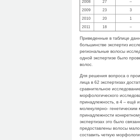
2008
27
–
2009
23
3
2010
20
1
2011
18
–
Приведенные в таблице дан
большинстве экспертиз иссл
региональные волосы исслед
одной экспертизе было пров
волос.
Для решения вопроса о прои
лица в 62 экспертизах дост
сравнительное исследование
морфологического исследова
принадлежность, в 4 – ещё и
молекулярно- генетическим 
принадлежности конкретному
экспертизах это было связан
предоставлены волосы мало
составить четкую морфологич