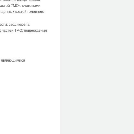
частей ТМО с очаговыми
ещенных костей головного
сти; свод черепа
х частей ТМО; повреждения
, являющимися