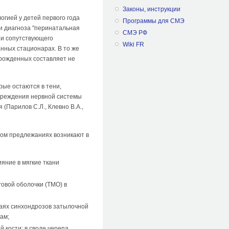
Законы, инструкции
гией у детей первого года
Программы для СМЭ
и диагноза "перинатальная
СМЭ РФ
о и сопутствующего
Wiki FR
нных стационарах. В то же
орожденных составляет не
рые остаются в тени,
овреждения нервной системы
(Парилов С.Л., Клевно В.А.,
ном предлежаниях возникают в
яние в мягкие ткани
говой оболочки (ТМО) в
раях синхондрозов затылочной
ам;
 кости; в своде черепа