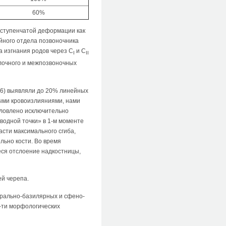
60%
 ступенчатой деформации как
йного отдела позвоночника
а изгнания родов через С
и С
I
II
ылочного и межпозвоночных
006) выявляли до 20% линейных
ыми кровоизлияниями, нами
словлено исключительно
оводной точки» в 1-м моменте
сти максимального сгиба,
льно кости. Во время
ся отслоение надкостницы,
ей черепа.
рально-базилярных и сфено-
-ти морфологических