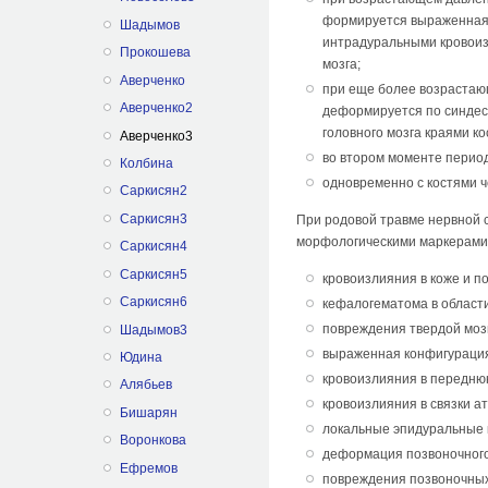
формируется выраженная 
Шадымов
интрадуральными кровоиз
Прокошева
мозга;
Аверченко
при еще более возрастаю
Аверченко2
деформируется по синдес
головного мозга краями ко
Аверченко3
во втором моменте период
Колбина
одновременно с костями 
Саркисян2
Саркисян3
При родовой травме нервной 
морфологическими маркерами
Саркисян4
Саркисян5
кровоизлияния в коже и п
Саркисян6
кефалогематома в области
повреждения твердой мозг
Шадымов3
выраженная конфигурация
Юдина
кровоизлияния в передн
Алябьев
кровоизлияния в связки а
Бишарян
локальные эпидуральные 
Воронкова
деформация позвоночного
Ефремов
повреждения позвоночных