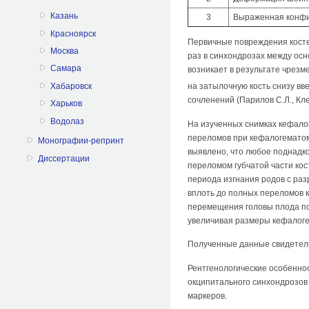
Казань
3
Выраженная конфи
Красноярск
Первичные повреждения косте
Москва
раз в синхондрозах между ос
Самара
возникает в результате чрезм
Хабаровск
на затылочную кость снизу в
сочленений (Парилов С.Л., Кле
Харьков
Водолаз
На изученных снимках кефалог
переломов при кефалогематом
Монографии-репринт
выявлено, что любое поднадк
Диссертации
переломом губчатой части кос
периода изгнания родов с ра
вплоть до полных переломов 
перемещения головы плода по
увеличивая размеры кефалог
Полученные данные свидетель
Рентгенологические особенно
окципитального синхондрозов
маркеров.