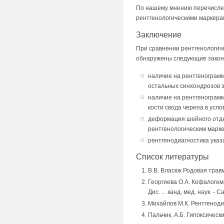
По нашему мнению перечислен
рентгенологическими маркера
Заключение
При сравнении рентгенологич
обнаружены следующие закон
наличие на рентгенограм
остальных синхондрозов з
наличие на рентгенограмм
кости свода черепа в усл
деформация шейного отде
рентгенологическим марке
рентгенодиагностика ука
Список литературы
В.В. Власюк Родовая трав
Георгиева О.А. Кефалогем
Дис. ... канд. мед. наук. -
Михайлов М.К. Рентгенодиа
Пальчик, А.Б. Гипоксическ