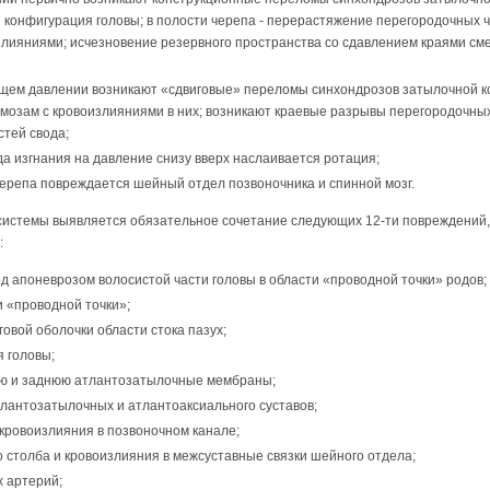
конфигурация головы; в полости черепа - перерастяжение перегородочных 
лияниями; исчезновение резервного пространства со сдавлением краями см
щем давлении возникают «сдвиговые» переломы синхондрозов затылочной ко
мозам с кровоизлияниями в них; возникают краевые разрывы перегородочны
стей свода;
а изгнания на давление снизу вверх наслаивается ротация;
черепа повреждается шейный отдел позвоночника и спинной мозг.
системы выявляется обязательное сочетание следующих 12-ти повреждений
:
од апоневрозом волосистой части головы в области «проводной точки» родов;
 «проводной точки»;
овой оболочки области стока пазух;
 головы;
юю и заднюю атлантозатылочные мембраны;
тлантозатылочных и атлантоаксиального суставов;
кровоизлияния в позвоночном канале;
 столба и кровоизлияния в межсуставные связки шейного отдела;
 артерий;