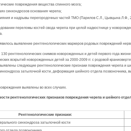
тические повреждения вещества спинного мозга;
аях синхондрозов основания черепа;
яния и надрывы перегородочных частей ТМО (Парилов С.Л., Цывцына Л.Ф., 2
едовании переломы костей свода черепа при целой надкостнице у новорожде
а.
явилось выявление рентгенологических маркеров родовых повреждений нервн
130 рентгенологических снимков новорожденных и детей первого года жизни
еских вскрытий новорожденных детей за 2000-2009 гг. с родовой краниоверт
выявлены следующие рентгенологические признаки повреждения черепа и ше
синхондроза затылочной кости, деформация шейного отдела позвоночника, 
повреждения выявлены во всех случаях.
мости рентгенологических признаков повреждения черепа и шейного отдел
Рентгенологические признаки:
ерального синхондроза затылочной кости
го отдела позвоночника