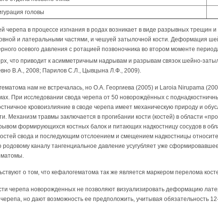
гурация головы
й черепа в процессе изгнания в родах возникает в виде разрывных трещин и
новной и латеральными частями, и чешуей затылочной кости. Деформация ше
ерного осевого давления с ротацией позвоночника во втором моменте период
верх, что приводит к асимметричным надрывам и разрывам связок шейно-зат
вно В.А., 2008; Парилов С.Л., Цывцына Л.Ф., 2009).
ематома нам не встречалась, но О.А. Георгиева (2005) и Laroia Nirupama (2
ах. При исследовании свода черепа от 50 новорождённых с поднадкостничн
остничное кровоизлияние в своде черепа имеет механическую природу и обу
ти. Механизм травмы заключается в прогибании кости (костей) в области «пр
зрывом формирующихся костных балок и питающих надкостницу сосудов в обла
костей свода и последующим отслоением и смещением надкостницы относите
 родовому каналу тангенциальное давление усугубляет уже сформировавшее
ематомы.
ствуют о том, что кефалогематома так же является маркером перелома кост
сти черепа новорожденных не позволяют визуализировать деформацию лате
 черепа, но дают возможность ее предположить, учитывая обязательность 12