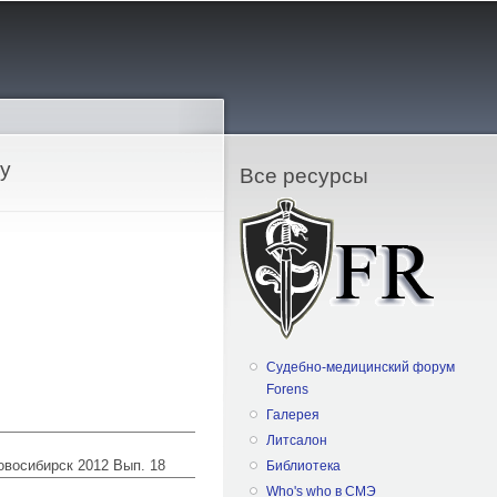
 у
Все ресурсы
Судебно-медицинский форум
Forens
Галерея
Литсалон
Новосибирск 2012 Вып. 18
Библиотека
Who's who в СМЭ