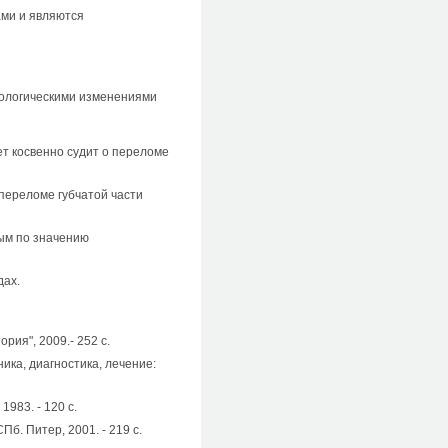
ами и являются
фологическими изменениями
т косвенно судит о переломе
переломе губчатой части
ым по значению
дах.
ия", 2009.- 252 с.
ка, диагностика, лечение:
1983. - 120 с.
б. Питер, 2001. - 219 с.