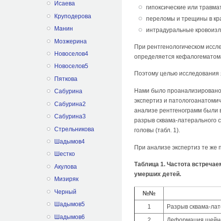
Исаева
гипоксические или травма
Круподерова
переломы и трещины в кр
Манин
интрадуральные кровоизли
Мозжерина
При рентгенологическом иссл
Новоселов4
определяется кефалогематом
Новоселов5
Поэтому целью исследования 
Пяткова
Нами было проанализировано 
Сабурина
экспертиз и патологоанатомич
Сабурина2
анализе рентгенограмм были 
Сабурина3
разрыв сквама-латерального 
Стрельникова
головы (табл. 1).
Шадымов4
При анализе экспертиз те же 
Шестко
Таблица 1. Частота встречае
Акулова
умерших детей.
Мизиряк
Черный
№№
Шадымов5
1
Разрыв сквама-лат
Шадымов6
2
Деформация шейно