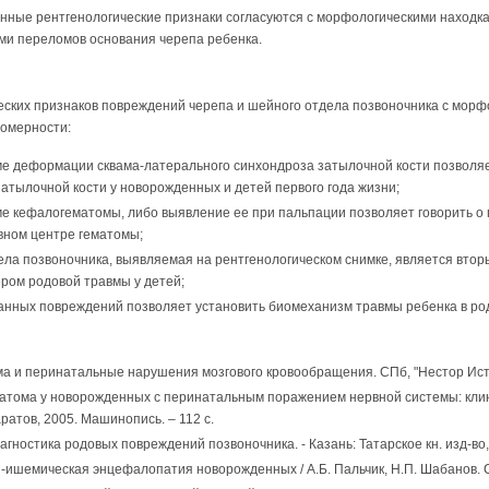
ные рентгенологические признаки согласуются с морфологическими находк
ми переломов основания черепа ребенка.
еских признаков повреждений черепа и шейного отдела позвоночника с мор
омерности:
ме деформации сквама-латерального синхондроза затылочной кости позволяе
атылочной кости у новорожденных и детей первого года жизни;
е кефалогематомы, либо выявление ее при пальпации позволяет говорить о 
овном центре гематомы;
ла позвоночника, выявляемая на рентгенологическом снимке, является втор
ром родовой травмы у детей;
занных повреждений позволяет установить биомеханизм травмы ребенка в ро
ма и перинатальные нарушения мозгового кровообращения. СПб, "Нестор Истор
атома у новорожденных с перинатальным поражением нервной системы: клини
 Саратов, 2005. Машинопись. – 112 с.
гностика родовых повреждений позвоночника. - Казань: Татарское кн. изд-во, 
и-ишемическая энцефалопатия новорожденных / А.Б. Пальчик, Н.П. Шабанов. СП