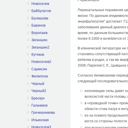
Новоселов
Перинатальные поражения цен
Байбулатов
жизни. По данным эпидемиоло
Балашова
энцефалопатия" достигает 712:
Баринов
заболевания данный диагноз 
время, по данным большинств
Воропаев
более 6:1000 и колеблется от
Зиганшин
Зиганшин2
В клинической литературе не
становясь сопутствующей пато
Кутяков
ребенка в родах, а так же мо
Новоселов2
2008; Парилов С.Л., Цывцына Л
Саркисян
Согласно биомеханики период
Филиппов
следующей последовательнос
Черный
Черный2
изгоняющие силы давят на
волосистой части головы,
Брескун
в «проводной точке» прои
Гальчиков
области стока пазух и ин
Гречишникова
из-за осевого продольног
Ильинская
кости со стороны полости
Новоселов3
при возрастающем давлен