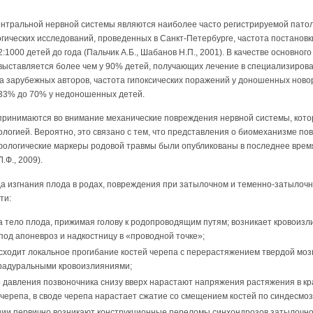
тральной нервной системы являются наиболее часто регистрируемой патоло
гических исследований, проведенных в Санкт-Петербурге, частота постановк
1000 детей до года (Пальчик А.Б., Шабанов Н.П., 2001). В качестве основног
выставляется более чем у 90% детей, получающих лечение в специализирова
а зарубежных авторов, частота гипоксических поражений у доношенных нов
 33% до 70% у недоношенных детей.
 принимаются во внимание механические повреждения нервной системы, кото
логией. Вероятно, это связано с тем, что представления о биомеханизме п
рфологические маркеры родовой травмы были опубликованы в последнее время 
.Ф., 2009).
а изгнания плода в родах, повреждения при затылочном и теменно-затылоч
ти:
 тело плода, прижимая голову к родопроводящим путям; возникает кровоизли
 под апоневроз и надкостницу в «проводной точке»;
сходит локальное прогибание костей черепа с перерастяжением твердой моз
традуральными кровоизлияниями;
о давления позвоночника снизу вверх нарастают напряжения растяжения в к
 черепа, в своде черепа нарастает сжатие со смещением костей по синдесмоз
ии первично возникают конструкционные переломы синхондрозов затылочной