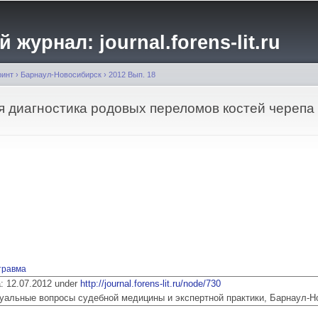
Перейти к
основному
журнал: journal.forens-lit.ru
содержанию
ринт
›
Барнаул-Новосибирск
›
2012 Вып. 18
я диагностика родовых переломов костей черепа
травма
ia: 12.07.2012 under
http://journal.forens-lit.ru/node/730
 Актуальные вопросы судебной медицины и экспертной практики, Барнаул-