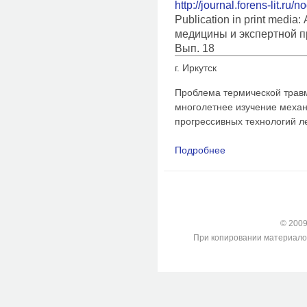
http://journal.forens-lit.ru/
Publication in print medi
медицины и экспертной п
Вып. 18
г. Иркутск
Проблема термической травм
многолетнее изучение механ
прогрессивных технологий л
Подробнее
о Судебно-медицинс
при формировании р
© 2009-
При копировании материалов с