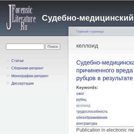
Пе
о
Судебно-медицинский жу
с
Главная страница
Вы здесь
келлоид
Форма поиска
Поиск
Статьи
Судебно-медицинска
Сборники-репринт
причиненного вреда
Монографии-репринт
рубцов в результат
Диссертации
Keywords:
ожог
рубец
келлоид
трудоспособность
обезображивание
контрактура
Publication in electronic 