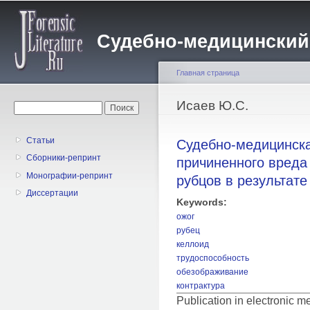
Пе
о
Судебно-медицинский жу
с
Главная страница
Вы здесь
Исаев Ю.С.
Форма поиска
Поиск
Статьи
Судебно-медицинска
Сборники-репринт
причиненного вреда
Монографии-репринт
рубцов в результат
Диссертации
Keywords:
ожог
рубец
келлоид
трудоспособность
обезображивание
контрактура
Publication in electronic 