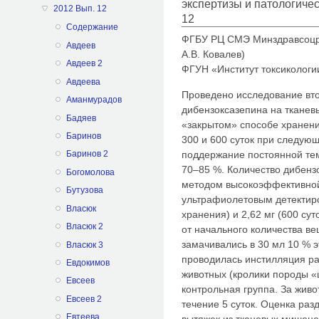
экспертизы и патологиче
2012 Вып. 12
12
Содержание
ФГБУ РЦ СМЭ Минздравсоцраз
Авдеев
А.В. Ковалев)
Авдеев 2
ФГУН «Институт токсикологи
Авдеева
Проведено исследование вто
Аманмурадов
дибензоксазепина на ткане
Бадяев
«закрытом» способе хранени
Баринов
300 и 600 суток при следую
поддержание постоянной те
Баринов 2
70–85 %. Количество дибенз
Богомолова
методом высокоэффективной
Бутузова
ультрафиолетовым детектиро
Власюк
хранения) и 2,62 мг (600 сут
Власюк 2
от начального количества ве
замачивались в 30 мл 10 % э
Власюк 3
проводилась инстилляция ра
Евдокимов
животных (кролики породы «
Евсеев
контрольная группа. За жив
Евсеев 2
течение 5 суток. Оценка ра
Евтеева
вытяжек из тканевых мишене