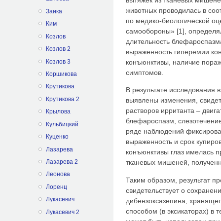
животных проводилась в соо
Заика
по медико-биологической оц
Ким
самообороны» [1], определя
Козлов
длительность блефароспазма
Козлов 2
выраженность гиперемии ко
Козлов 3
конъюнктивы, наличие пораж
симптомов.
Коршикова
Крутикова
В результате исследования 
Крутикова 2
выявлены изменения, свиде
растворов ирританта – двиг
Крылова
блефароспазм, слезотечение,
Кульбицкий
ряде наблюдений фиксирова
Куценко
выраженность и срок купир
Лазарева
конъюнктивы глаз имелась п
Лазарева 2
тканевых мишеней, полученн
Леонова
Таким образом, результат п
Лоренц
свидетельствует о сохранен
Лукасевич
дибензоксазепина, храняще
способом (в эксикаторах) в т
Лукасевич 2