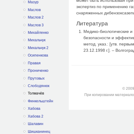
может быть использован при
Мазур
экспертиз по применению га
Маслов
снаряженных дибензоксазеп
Маслов 2
Литература
Маслов 3
Медико-биологические и
Михайленко
безопасности и эффекти
Михальчук
метод. указ.: [утв. перв
Михальчук 2
23.12.1998 г.]. – Волгогр
Осипенкова
Правая
Прониченко
Прутовых
Слободянюк
© 2009-
Толмачёв
При копировании материалов с
Финкельштейн
Хабова
Хабова 2
Шалавин
Шишканинец