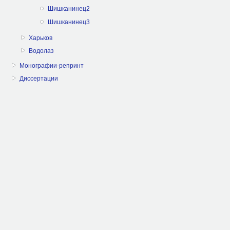
Шишканинец2
Шишканинец3
Харьков
Водолаз
Монографии-репринт
Диссертации