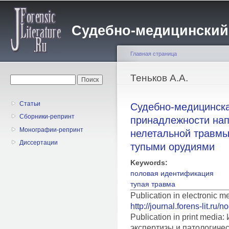
Пе
о
Судебно-медицинский жу
с
Главная страница
Вы здесь
Теньков А.А.
Форма поиска
Поиск
Статьи
Судебно-медицинска
Сборники-репринт
принадлежности нап
Монографии-репринт
нелетальной травмы
Диссертации
тупыми орудиями
Keywords:
половая идентификация
тупая травма
Publication in electronic 
http://journal.forens-lit.ru/
Publication in print medi
экспертизы и патологиче