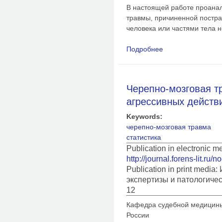
В настоящей работе проанал
травмы, причиненной постр
человека или частями тела 
Подробнее
о Судебно-медицинс
невооруженным чел
Черепно-мозговая тр
агрессивных действ
Keywords:
черепно-мозговая травма
статистика
Publication in electronic 
http://journal.forens-lit.ru/
Publication in print medi
экспертизы и патологиче
12
Кафедра судебной медицин
России