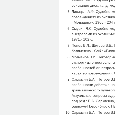
соискание дисс. канд. мед
Лисицын А.Ф. Судебно-м
повреждениях из охотнич
«Медицина», 1968.- 234 
Смусин Я.С. Судебно-ме
выстрелами из охотничье
1971.- 102 с.
Попов В.Л., Шигеев В.Б.
баллистика.- Спб.: «Гиппо
Молчанов В.И. Некоторы
экспертизы огнестрельн
особенностей огнестрель
характер повреждений). Л
Саркисян Б.А., Петров В
особенности действия на
травматического пулевого
Актуальные вопросы суде
под ред.: Б.А. Саркисяна
Барнаул-Новосибирск: Пар
Саркисян Б.А., Петров В