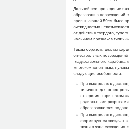
Дальнейшее проведение экс
образованию повреждений го
превышающей 50см было при
очевидностью невозможност
от действия твердого, тупо
наличием признаков типичны
Таким образом, анализ хара
огнестрельных повреждений
гладкоствольного карабина 
многокомпонентным, пулевым
следующие особенности:
При выстрелах с дистанц
типичные для огнестрел
отверстия с признаком «
радиальными разрывами
образовавшегося подапо
При выстрелах с дистанц
формируются звездчаты
ткани в зоне схождения 