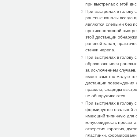
при выстрелах с этой ди
При выстрелах в голову 
раневые каналы всегда п
являются слепыми без п
противоположной выстрел
этой дистанции обнаружи
раневой канал, практич
стенки черепа.
При выстрелах в голову с
образовавшиеся раневые
за исключением случаев, 
имеет заметно малую то
дистанции повреждения н
правило, снаряды выстре
не обнаруживаются.
При выстрелах в голову с
формируется овальной л
имеющий типичную для 
конусовидность просвета
отверстия коротких, дуг
пластинки, формировани