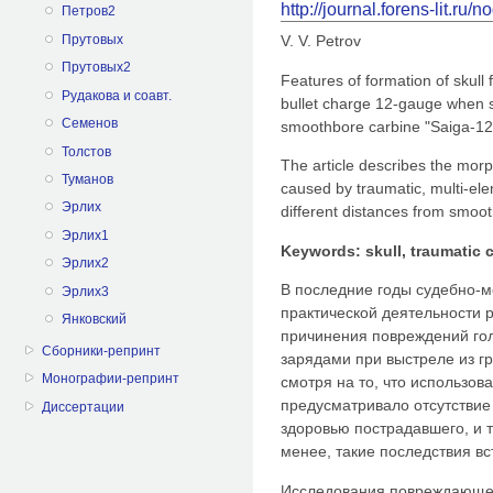
http://journal.forens-lit.ru/
Петров2
Прутовых
V. V. Petrov
Прутовых2
Features of formation of skull
Рудакова и соавт.
bullet charge 12-gauge when s
Семенов
smoothbore carbine "Saiga-1
Толстов
The article describes the morp
Туманов
caused by traumatic, multi-el
Эрлих
different distances from smoo
Эрлих1
Keywords: skull, traumatic 
Эрлих2
В последние годы судебно-м
Эрлих3
практической деятельности 
Янковский
причинения повреждений го
Сборники-репринт
зарядами при выстреле из г
Монографии-репринт
смотря на то, что использов
предусматривало отсутствие
Диссертации
здоровью пострадавшего, и т
менее, такие последствия в
Исследования повреждающего