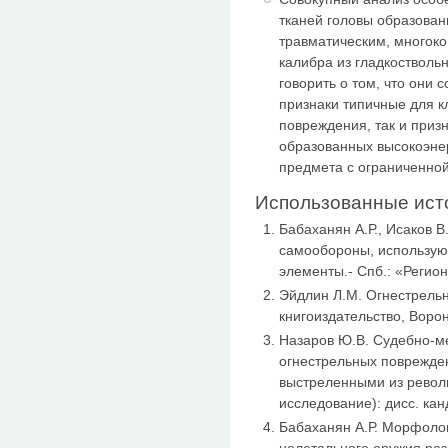
тканей головы образова
травматическим, многок
калибра из гладкостволь
говорить о том, что они 
признаки типичные для к
повреждения, так и приз
образованных высокоэнер
предмета с ограниченно
Использованные ист
Бабаханян А.Р., Исаков 
самообороны, использу
элементы.- Спб.: «Регион
Эйдлин Л.М. Огнестрель
книгоиздательство, Ворон
Назаров Ю.В. Судебно-м
огнестрельных поврежде
выстреленными из револ
исследование): дисс. канд
Бабаханян А.Р. Морфолог
нелетального оружия ре