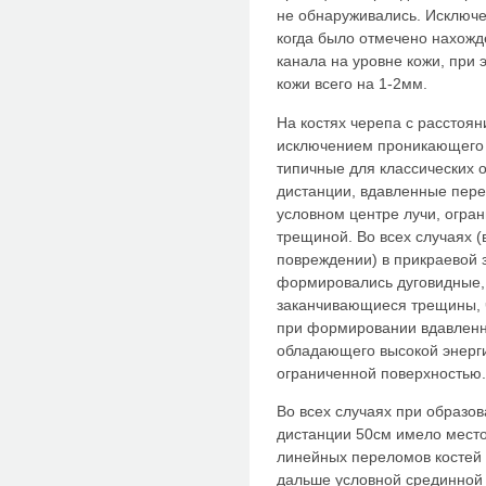
не обнаруживались. Исключе
когда было отмечено нахожд
канала на уровне кожи, при
кожи всего на 1-2мм.
На костях черепа с расстоян
исключением проникающего 
типичные для классических 
дистанции, вдавленные пер
условном центре лучи, огра
трещиной. Во всех случаях 
повреждении) в прикраевой 
формировались дуговидные,
заканчивающиеся трещины, 
при формировании вдавленн
обладающего высокой энерги
ограниченной поверхностью.
Во всех случаях при образо
дистанции 50см имело мест
линейных переломов костей
дальше условной срединной 