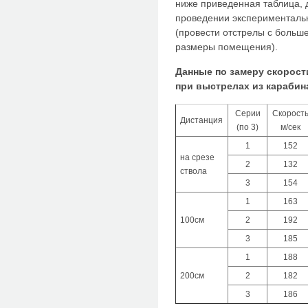
ниже приведенная таблица, 
проведении экспериментальн
(провести отстрелы с больш
размеры помещения).
Данные по замеру скорост
при выстрелах из карабина
Серии
Скорост
Дистанция
(по 3)
м/сек
1
152
на срезе
2
132
ствола
3
154
1
163
100см
2
192
3
185
1
188
200см
2
182
3
186