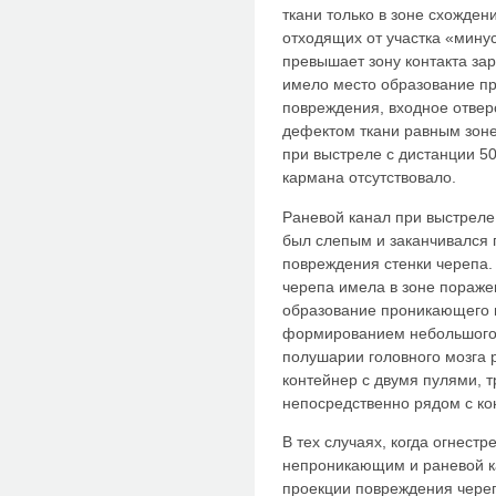
ткани только в зоне схожден
отходящих от участка «мину
превышает зону контакта зар
имело место образование п
повреждения, входное отвер
дефектом ткани равным зоне 
при выстреле с дистанции 
кармана отсутствовало.
Раневой канал при выстреле
был слепым и заканчивался 
повреждения стенки черепа. 
черепа имела в зоне пораж
образование проникающего в
формированием небольшого
полушарии головного мозга 
контейнер с двумя пулями, т
непосредственно рядом с ко
В тех случаях, когда огнест
непроникающим и раневой ка
проекции повреждения черепа