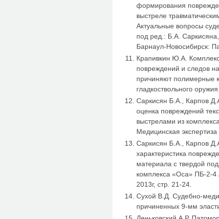
формирования поврежден
выстреле травматическим
Актуальные вопросы суде
под ред.: Б.А. Саркисяна
Барнаул-Новосибирск: Па
Крапивкин Ю.А. Комплек
повреждений и следов на
причиняют полимерные 
гладкоствольного оружия.
Саркисян Б.А., Карпов Д
оценка повреждений тек
выстрелами из комплекса
Медицинская экспертиза и
Саркисян Б.А., Карпов Д
характеристика поврежде
материала с твердой по
комплекса «Оса» ПБ-2-4 
2013г, стр. 21-24.
Сухой В.Д. Судебно-меди
причиненных 9-мм эласти
Деньковский А.Р. Патом