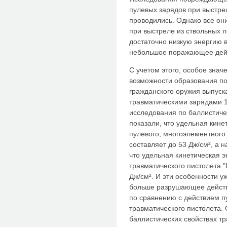
пулевых зарядов при выстрел
проводились. Однако все о
при выстреле из ствольных 
достаточно низкую энергию в
небольшое поражающее дейс
С учетом этого, особое зна
возможности образования по
гражданского оружия выпу
травматическими зарядами 1
исследования по баллистиче
показали, что удельная кине
пулевого, многоэлементного 
составляет до 53 Дж/см², а н
что удельная кинетическая 
травматического пистолета 
Дж/см². И эти особенности 
больше разрушающее действ
по сравнению с действием п
травматического пистолета.
баллистических свойствах тр