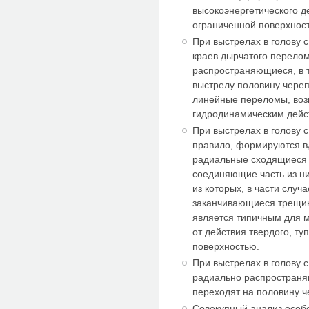
высокоэнергетического д
ограниченной поверхнос
При выстрелах в голову с
краев дырчатого перело
распространяющиеся, в 
выстрелу половину чере
линейные переломы, воз
гидродинамическим дейс
При выстрелах в голову с
правило, формируются 
радиальные сходящиеся 
соединяющие часть из н
из которых, в части слу
заканчивающиеся трещин
является типичным для 
от действия твердого, ту
поверхностью.
При выстрелах в голову 
радиально распростран
переходят на половину 
Совокупный анализ осо