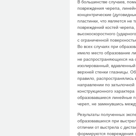
В большинстве случаев, пом
повреждения черепа, линейн
концентрические (дуговидны
пластинки, что является не 
повреждений костей черепа,
высокоскоростного (ударного
с ограниченной поверхность
Во всех случаях при образо
имело место образование ли
не распространяющихся на о
изолированный, вдавленный
верхней стенки глазницы. О
правило, распространялись 
направлении по затылочной 
конструкционного характера
образовавшиеся линейные п
череп, не замкнувшись между
Результаты полученных экс
образовавшихся при выстреле
отличии от выстрела с дистан
формируются повреждения з