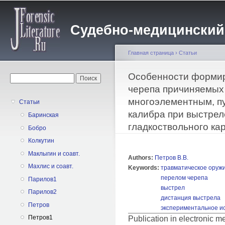
Пе
о
Судебно-медицинский жу
с
Главная страница
›
Статьи
Вы здесь
Особенности форми
Форма поиска
Поиск
черепа причиняемых
многоэлементным, п
Статьи
калибра при выстрел
Баринская
гладкоствольного ка
Бобро
Колкутин
Маклыгин и соавт.
Authors:
Петров В.В.
Махлис и соавт.
Keywords:
травматическое оруж
перелом черепа
Парилов1
выстрел
Парилов2
дистанция выстрела
Петров
экспериментальное и
Петров1
Publication in electronic 