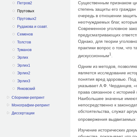
Существенным признаком ци
Петров2
степень защиты его граждан 
Прутовых
очередь в отношении защит
Прутовых2
неотчуждаемых благ, которы
Рудакова и соавт.
Современное уголовное зако
Семенов
предусматривающих ответств
Однако, для теории уголовн
Толстов
практики вопрос о том, что т
Туманов
1
дискуссионным
.
Эрлих
Эрлих1
Одним из методов, позволя
является исследование исто
Эрлих2
понятия вред здоровью. Под
Эрлих3
указывает А.Ф. Черданцев, 
Янковский
права связанное с историей
Сборники-репринт
Наибольшее значенье имеют
непосредственно к законода
Монографии-репринт
обстоятельства, служат арг
Диссертации
опровержения выдвигаемых 
Изучение исторических доку
общества, показывает, что г