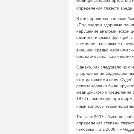
медицинских экспертов. В 1
определения тяжести вреда
В этих правилах впервые был
«Под вредом здоровью поним
нарушение анатомической це
физиологических функций, л
состояния, возникшие в рез
внешней среды: механически
биологических, психических»
Однако, как следовало из оч
упорядочения ведомственных
их утратившими силу. Судеб
рекомендовано было «руков
медицинского определения 
1978 г., используя при фор
ними вопросы терминологию,
Только к 2007 г были разра
определения степени тяжест
человека», а в 2008 г. «Меди