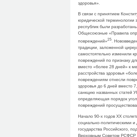
здоровья».
В связи с принятием Консти
юридической терминологии 
республик были разработаны 
Общесоюзные «Правила опре
25
повреждений»
. Нововведе
традиции, заложенной цирку
самостоятельно изменили кр
повреждений по признаку дл
вместо «более 28 дней» к ме
расстройства здоровья «боле
повреждениям отнесли повре
здоровья до 6 дней вместо 7
санкцию названных статей У
определяющая порядок угол
повреждений просуществовал
Начало 90-х годов ХХ столе
социально-политическими и
государства Российского, п
Верховным Советом РСФСР 2