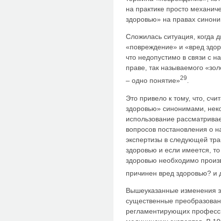
на практике просто механич
здоровью» на правах синони
Сложилась ситуация, когда 
«повреждение» и «вред здо
что недопустимо в связи с 
праве, так называемого «зол
29
– одно понятие»
.
Это привело к тому, что, сч
здоровью» синонимами, нек
использование рассматрива
вопросов постановления о н
экспертизы в следующей трак
здоровью и если имеется, т
здоровью необходимо произв
причинен вред здоровью? и 
Вышеуказанные изменения з
существенные преобразован
регламентирующих професси