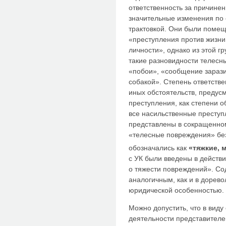
ответственность за причине
значительные изменения по
трактовкой. Они были помещ
«преступления против жизни,
личности», однако из этой 
такие разновидности телесн
«побои», «сообщение зарази
собакой». Степень ответстве
иных обстоятельств, предусм
преступления, как степени о
все насильственные преступ
представлены в сокращенном
«телесные повреждения» без
обозначались как
«тяжкие, 
с УК были введены в действ
о тяжести повреждений». Со
аналогичным, как и в дорев
юридической особенностью.
Можно допустить, что в виду
деятельности представителе