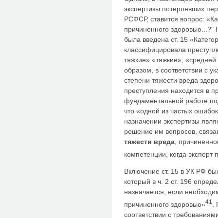
экспертизы потерпевших пере
РСФСР, ставится вопрос: «Ка
причиненного здоровью...?" 
была введена ст. 15 «Катего
классифицировала преступле
тяжкие» «тяжкие», «средней
образом, в соответствии с у
степени тяжести вреда здор
преступления находится в п
фундаментальной работе под
что «одной из частых ошибо
назначении экспертизы явля
решение им вопросов, связа
тяжести вреда
, причиненно
компетенции, когда эксперт
Включение ст. 15 в УК РФ бы
который в ч. 2 ст. 196 опред
назначается, если необходим
41
причиненного здоровью»
.
соответствии с требованиями