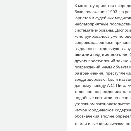
К моменту принятия очередн
Законоуложения 1903 г, в ре
юристов и судебных медиков
неблагоприятные последств
систематизированы. Диспози
конструировалось уже по оц
сопровождающиеся причинен
выделены в отдельную глав
насилии над личностью»
.
других преступлений так же
повреждений иным объектам
разграничения, преступлен
вреда здоровью, были назва
данному поводу А.С. Пиголки
телесное повреждение» «лег
подобные возникли на основ
уголовном законодательстве
четкое юридическое содержа
обозначения вполне определ
те или иные юридические по