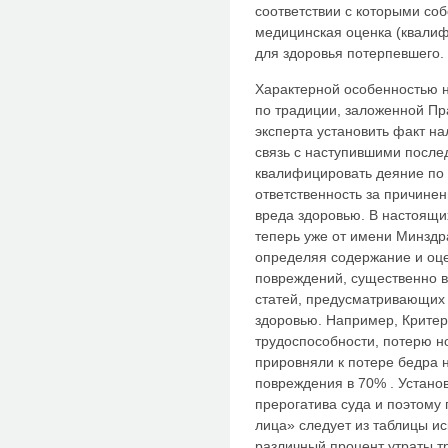
соответствии с которыми со
медицинская оценка (квалиф
для здоровья потерпевшего.
Характерной особенностью н
по традиции, заложенной Пр
эксперта установить факт н
связь с наступившими после
квалифицировать деяние по
ответственность за причинен
вреда здоровью. В настоящ
теперь уже от имени Минздр
определяя содержание и оц
повреждений, существенно 
статей, предусматривающих 
здоровью. Например, Критер
трудоспособности, потерю н
прировняли к потере бедра н
повреждения в 70% . Устано
прерогатива суда и поэтому
лица» следует из таблицы ис
различный процент утраты т