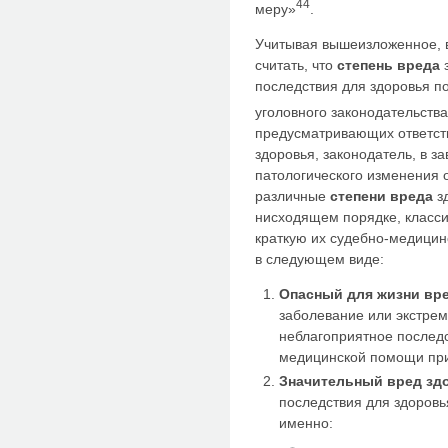
44
меру»
.
Учитывая вышеизложенное, 
считать, что
степень вреда
з
последствия для здоровья п
уголовного законодательства
предусматривающих ответств
здоровья, законодатель, в з
патологического изменения 
различные
степени вреда
зд
нисходящем порядке, клас
краткую их судебно-медицин
в следующем виде:
Опасный для жизни вр
заболевание или экстрем
неблагоприятное последс
медицинской помощи при
Значительный вред з
последствия для здоровья
именно: