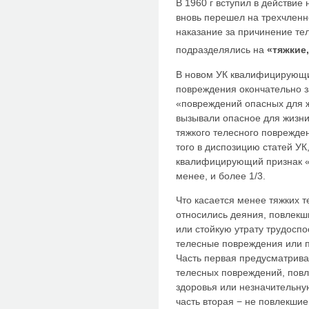
В 1960 г вступил в действие
вновь перешел на трехчлен
наказание за причинение те
подразделялись на
«тяжкие,
В новом УК квалифицирующи
повреждения окончательно з
«повреждений опасных для ж
вызывали опасное для жизни
тяжкого телесного поврежде
того в диспозицию статей УК
квалифицирующий признак «
менее, и более 1/3.
Что касается менее тяжких т
относились деяния, повлекш
или стойкую утрату трудоспо
телесные повреждения или п
Часть первая предусматрива
телесных повреждений, повл
здоровья или незначительну
часть вторая − не повлекшие