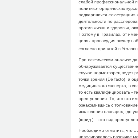
слабой профессиональной п
политико-юридических курсо
подвергшихся «люстрации» 
деятельности по расследов
против жизни и здоровья, ок
Поэтому в Правилах, от име
целях правосудия эксперт о
согласно принятой в Уголов
При лексическом анализе да
обнаруживается существенн
случае нормотворец ведет р
точки зрения (De facto), а о
медицинского эксперта, в соо
то есть квалифицировать «т
преступления. То, что это и
ознакомившись с толкованием
исключения словарях, где у
(юрид.) – это вид преступле
Необходимо отметить, что с 
нивелировалось различие м