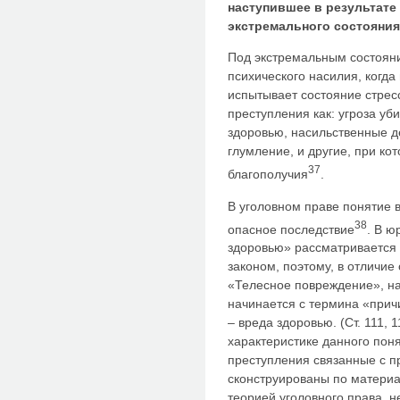
наступившее в результате
экстремального состояни
Под экстремальным состояни
психического насилия, когда
испытывает состояние стрес
преступления как: угроза уб
здоровью, насильственные де
глумление, и другие, при ко
37
благополучия
.
В уголовном праве понятие 
38
опасное последствие
. В ю
здоровью» рассматривается 
законом, поэтому, в отличие
«Телесное повреждение», на
начинается с термина «прич
– вреда здоровью. (Ст. 111, 
характеристике данного поня
преступления связанные с 
сконструированы по материал
теорией уголовного права, 