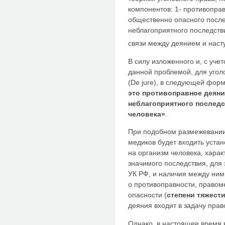
компонентов: 1- противоправ
общественно опасного после
неблагоприятного последств
связи между деянием и нас
В силу изложенного и, с уч
данной проблемой, для угол
(De jure), в следующей форм
это противоправное деяни
неблагоприятного последс
человека»
.
При подобном размежевании
медиков будет входить устан
на организм человека, хара
значимого последствия, для з
УК РФ, и наличия между ним
о противоправности, правом
опасности (
степени тяжест
деяния входит в задачу прав
Однако, в настоящее время 