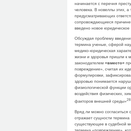
начинается с перечня прест
человека. В новеллы этих, а 
предусматривающих ответств
сопровождающиеся причинен
введено новое юридическое 
Обсуждая проблему введения
термина ученые, сферой нау
медико-юридическая характе
жизни и здоровья пришли к 
законодателем
«вместо»
пр
повреждение», считая их ид
формулировки, зафиксирован
здоровью понимается наруш
физиологической функции орг
воздействия физических, хим
28
факторов внешней среды»
Вряд ли можно согласиться 
отражает сущности термина 
существующее в судебной м
термина «повреждение», кот