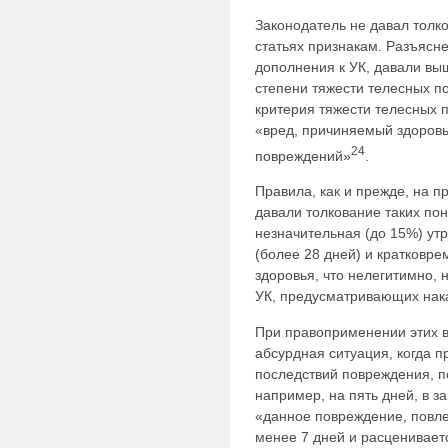
Законодатель не давал толк
статьях признакам. Разъясне
дополнения к УК, давали в
степени тяжести телесных п
критерия тяжести телесных 
«вред, причиняемый здоров
24
повреждений»
.
Правила, как и прежде, на п
давали толкование таких пон
незначительная (до 15%) ут
(более 28 дней) и кратковре
здоровья, что нелегитимно, 
УК, предусматривающих нака
При правоприменении этих 
абсурдная ситуация, когда 
последствий повреждения, п
например, на пять дней, в з
«данное повреждение, повле
менее 7 дней и расценивает