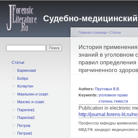
Пе
о
Судебно-медицинский жу
с
Главная страница
›
Статьи
Вы здесь
История применения
Форма поиска
Поиск
знаний в уголовном 
правил определения 
Статьи
причиненного здоров
Баринская
Бобро
Колкутин
Authors:
Прутовых В.В.
Маклыгин и соавт.
Keywords:
уголовное право
степень тяжести
Махлис и соавт.
Publication in electronic 
Парилов1
http://journal.forens-lit.ru/
Парилов2
Профессор кафедры криминалист
Петров
МВД РФ, кандидат медицинских н
Петров1