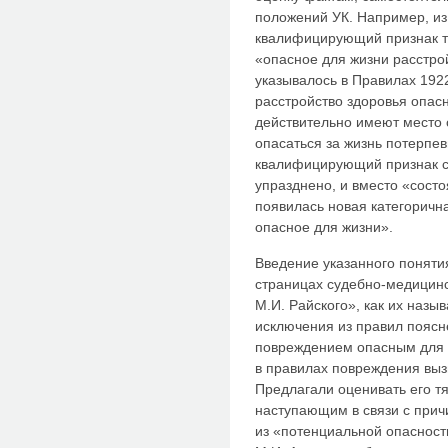
положений УК. Например, из
квалифицирующий признак т
«опасное для жизни расстрой
указывалось в Правилах 1922
расстройство здоровья опас
действительно имеют место
опасаться за жизнь потерпев
квалифицирующий признак с
упразднено, и вместо «сост
появилась новая категоричн
опасное для жизни».
Введение указанного поняти
страницах судебно-медицин
М.И. Райского», как их назы
исключения из правил поясне
повреждением опасным для ж
в правилах повреждения выз
Предлагали оценивать его т
наступающим в связи с прич
из «потенциальной опасност