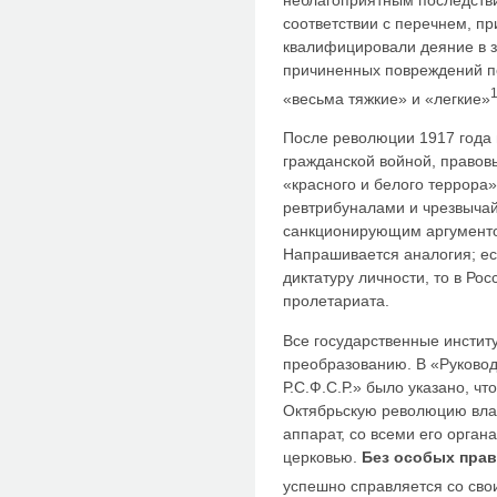
соответствии с перечнем, пр
квалифицировали деяние в з
причиненных повреждений по
«весьма тяжкие» и «легкие»
После революции 1917 года 
гражданской войной, право
«красного и белого террора
ревтрибуналами и чрезвычай
санкционирующим аргументо
Напрашивается аналогия; ес
диктатуру личности, то в Ро
пролетариата.
Все государственные инсти
преобразованию. В «Руковод
Р.С.Ф.С.Р.» было указано, ч
Октябрьскую революцию вла
аппарат, со всеми его орган
церковью.
Без особых прав
успешно справляется со сво