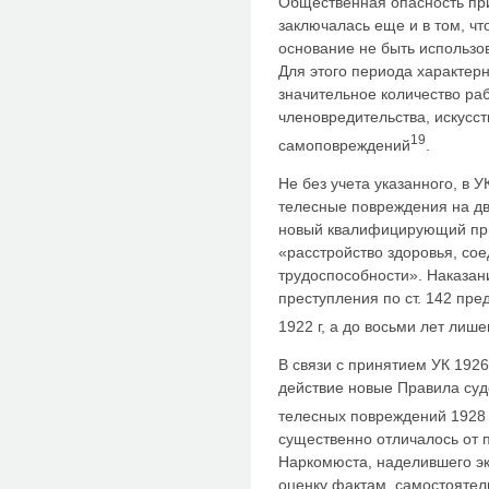
Общественная опасность пр
заключалась еще и в том, ч
основание не быть использо
Для этого периода характер
значительное количество ра
членовредительства, искусс
19
самоповреждений
.
Не без учета указанного, в 
телесные повреждения на две
новый квалифицирующий при
«расстройство здоровья, со
трудоспособности». Наказани
преступления по ст. 142 пре
1922 г, а до восьми лет лиш
В связи с принятием УК 1926
действие новые Правила су
телесных повреждений 1928 
существенно отличалось от 
Наркомюста, наделившего э
оценку фактам, самостоятел