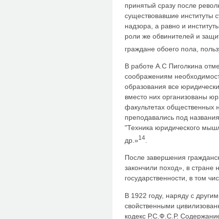
принятый сразу после револ
существовавшие институты с
надзора, а равно и институт
роли же обвинителей и защи
граждане обоего пола, пол
В работе А.С Пиголкина отме
соображениям необходимост
образования все юридически
вместо них организованы юр
факультетах общественных н
преподавались под названия
"Техника юридического мышл
14
др.»
.
После завершения гражданск
закончили поход», в стране 
государственности, в том чис
В 1922 году, наряду с друг
свойственными цивилизованн
кодекс Р.С.Ф.С.Р. Содержан