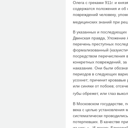
Олега с греками 911г. и князя
содержатся положения и об 
повреждений человеку, упом
медицинских знаний при ре
В указанных и последующих 
Двинская правда, Уложение А
перечень преступных послед
формализованный (казуистич
посредством перечисления в
конкретных повреждений, за
наказание. Они были обозна
периодов в следующих вариан
усохнет; причинит кровавые
или синяки от побоев; отсечет
губы обрежет, или глаз выколе
В Московском государстве, п
века с целью установления 
систематически проводились
потерпевших. В качестве пр
из них: «...И лекарь Елизари