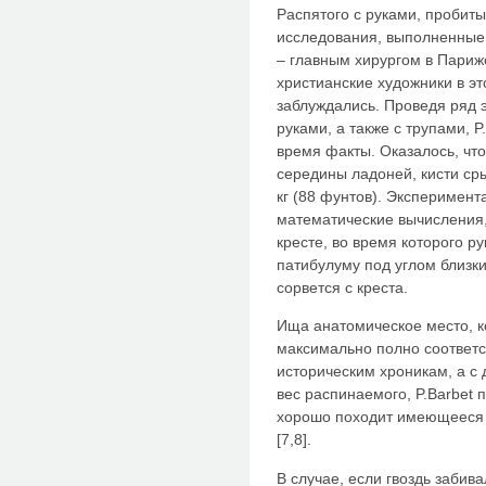
Распятого с руками, пробит
исследования, выполненные в
– главным хирургом в Париж
христианские художники в э
заблуждались. Проведя ряд
руками, а также с трупами, 
время факты. Оказалось, что
середины ладоней, кисти сры
кг (88 фунтов). Эксперимен
математические вычисления,
кресте, во время которого р
патибулуму под углом близки
сорвется с креста.
Ища анатомическое место, к
максимально полно соответст
историческим хроникам, а с 
вес распинаемого, P.Barbet 
хорошо походит имеющееся н
[7,8].
В случае, если гвоздь забив