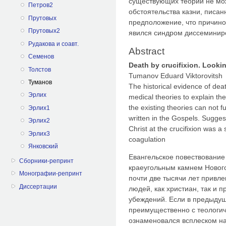
существующих теорий не мож
Петров2
обстоятельства казни, писан
Прутовых
предположение, что причино
Прутовых2
явился синдром диссеминиро
Рудакова и соавт.
Abstract
Семенов
Death by crucifixion. Lookin
Толстов
Tumanov Eduard Viktorovitsh
Туманов
The historical evidence of dea
Эрлих
medical theories to explain th
the existing theories can not fu
Эрлих1
written in the Gospels. Sugges
Эрлих2
Christ at the crucifixion was 
Эрлих3
coagulation
Янковский
Евангельское повествование
Сборники-репринт
краеугольным камнем Нового
Монографии-репринт
почти две тысячи лет привл
Диссертации
людей, как христиан, так и 
убеждений. Если в предыдущ
преимущественно с теологиче
ознаменовался всплеском н