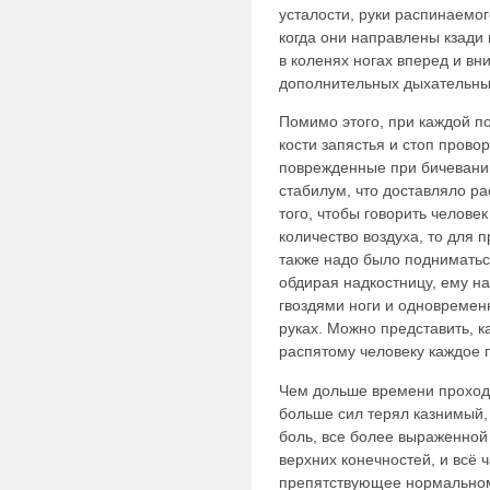
усталости, руки распинаемог
когда они направлены кзади 
в коленях ногах вперед и вни
дополнительных дыхательн
Помимо этого, при каждой п
кости запястья и стоп провор
поврежденные при бичевании
стабилум, что доставляло ра
того, чтобы говорить челове
количество воздуха, то для 
также надо было подниматься
обдирая надкостницу, ему н
гвоздями ноги и одновременн
руках. Можно представить, 
распятому человеку каждое 
Чем дольше времени проходи
больше сил терял казнимый,
боль, все более выраженной
верхних конечностей, и всё
препятствующее нормальном