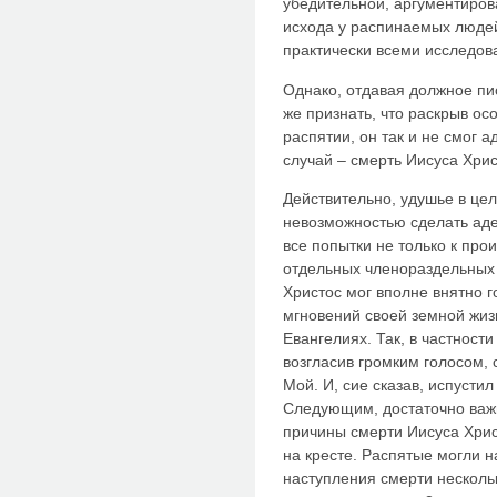
убедительной, аргументиров
исхода у распинаемых людей
практически всеми исследов
Однако, отдавая должное пио
же признать, что раскрыв о
распятии, он так и не смог 
случай – смерть Иисуса Хрис
Действительно, удушье в це
невозможностью сделать ад
все попытки не только к про
отдельных членораздельных 
Христос мог вполне внятно г
мгновений своей земной жизн
Евангелиях. Так, в частности
возгласив громким голосом, 
Мой. И, сие сказав, испустил 
Следующим, достаточно важн
причины смерти Иисуса Хрис
на кресте. Распятые могли 
наступления смерти нескольк