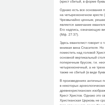
(крест сбитый, в форме букв
Однако есть все основания п
на четырехконечном кресте (
Чрезвычайно ценным, решаю
является замечание евангел
Его надпись, означающую ви
(Мф. 27:37).
Здесь евангелист говорит о 
мнимая вина Спасителя. Но в
поместить над головой Хрис
основной вертикальный стол
поперечным брусом, т.е. нео
четырехконечный, а не трехк
также не сбитый (в виде букв
В произведениях античных пи
в некоторых археологически
древнехристианских изображ
Крест Христов. Однако это с
Христианская Церковь не ср