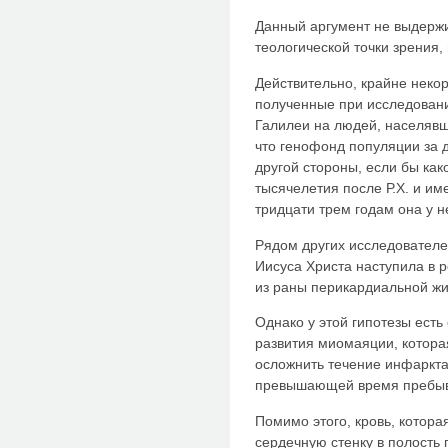
Данный аргумент не выдержи
теологической точки зрения,
Действительно, крайне неко
полученные при исследован
Галилеи на людей, населявш
что генофонд популяции за 
другой стороны, если бы как
тысячелетия после Р.Х. и им
тридцати трем годам она у н
Рядом других исследователе
Иисуса Христа наступила в 
из раны перикардиальной жидк
Однако у этой гипотезы есть
развития миомаяции, котора
осложнить течение инфаркта
превышающей время пребыва
Помимо этого, кровь, котора
сердечную стенку в полость