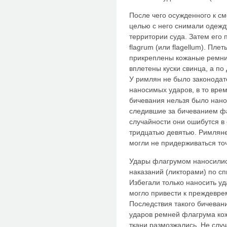
После чего осужденного к с
целью с него снимали одежду
территории суда. Затем его
flagrum (или flagellum). Плет
прикреплены кожаные ремни 
вплетены куски свинца, а по
У римлян не было законодат
наносимых ударов, в то врем
бичевания нельзя было нано
следившие за бичеванием фа
случайности они ошибутся в 
тридцатью девятью. Римляне
могли не придерживаться точ
Удары флагрумом наносилис
наказаний (ликторами) по с
Избегали только наносить уд
могло привести к преждевр
Последствия такого бичеван
ударов ремней флагрума ко
ткани размозжались. Не случ