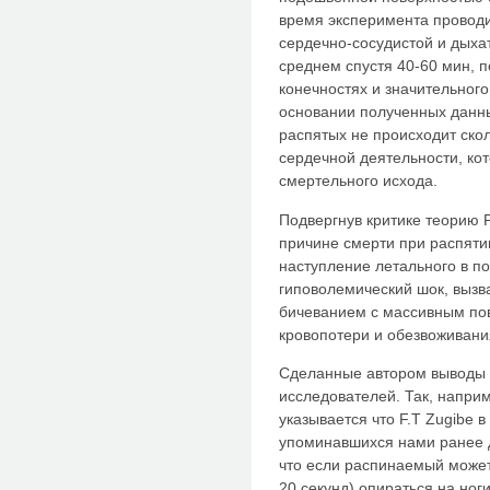
время эксперимента провод
сердечно-сосудистой и дыха
среднем спустя 40-60 мин, п
конечностях и значительног
основании полученных данных
распятых не происходит ско
сердечной деятельности, ко
смертельного исхода.
Подвергнув критике теорию P
причине смерти при распятии
наступление летального в п
гиповолемический шок, вызв
бичеванием с массивным по
кровопотери и обезвоживания
Сделанные автором выводы 
исследователей. Так, наприм
указывается что F.T Zugibe в
упоминавшихся нами ранее д
что если распинаемый может
20 секунд) опираться на ног