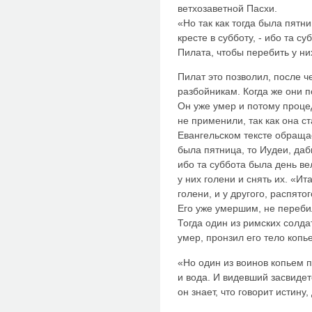
ветхозаветной Пасхи.
«Но так как тогда была пятни
кресте в субботу, - ибо та с
Пилата, чтобы перебить у них
Пилат это позволил, после 
разбойникам. Когда же они п
Он уже умер и потому проце
не применили, так как она ст
Евангельском тексте обращае
была пятница, то Иудеи, дабы
ибо та суббота была день ве
у них голени и снять их. «И
голени, и у другого, распято
Его уже умершим, не перебил
Тогда один из римских солдат
умер, пронзил его тело копь
«Но один из воинов копьем п
и вода. И видевший засвидет
он знает, что говорит истину