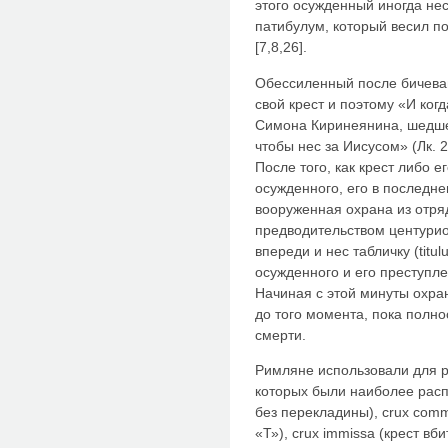
этого осужденный иногда нес
патибулум, который весил по
[7,8,26].
Обессиленный после бичеван
свой крест и поэтому «И когд
Симона Киринеянина, шедшег
чтобы нес за Иисусом» (Лк. 2
После того, как крест либо е
осужденного, его в последн
вооруженная охрана из отря
предводительством центурио
впереди и нес табличку (titu
осужденного и его преступле
Начиная с этой минуты охра
до того момента, пока полно
смерти.
Римляне использовали для р
которых были наиболее расп
без перекладины), crux сomm
«Т»), crux immissa (крест вб