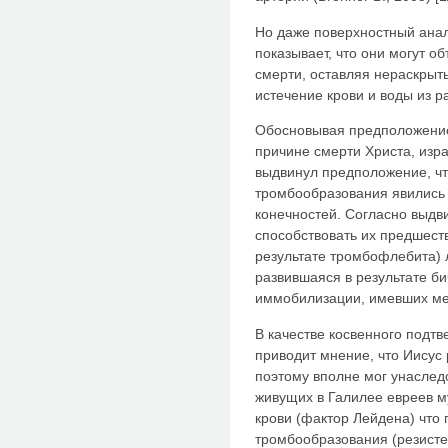
Но даже поверхностный анали
показывает, что они могут о
смерти, оставляя нераскрыт
истечение крови и воды из р
Обосновывая предположение
причине смерти Христа, изр
выдвинул предположение, ч
тромбообразования явились 
конечностей. Согласно выдв
способствовать их предшест
результате тромбофлебита) 
развившаяся в результате б
иммобилизации, имевших ме
В качестве косвенного подтв
приводит мнение, что Иисус 
поэтому вполне мог унаслед
живущих в Галилее евреев м
крови (фактор Лейдена) что
тромбообразования (резисте