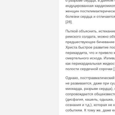
о разрыве сердца, в данном 
индуцированная кардиомиоп
женщин постклимактерическ
болезни сердца и отличаетс
[28].
Пыткой объяснить, истекани
римского солдата, можно объ
предшествующее бичевание 
Христа быстрое развитие по
перикардита, что и привело
смертельного исхода. Изливш
как перикардиальная жидкос
полости сердечной сорочки [1
Однако, посттравматический
не развивается, даже при с
миокарда, разрыве сердца), 
сопровождается общеизвест
(дисфагия, кашель, одышка,
сознания и т.д.), которая н
событиям. К тому же, даже е