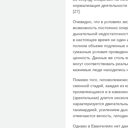
нормализация деятельности
[27].
Очевидно, что в условиях э
возможность постоянно опир
дыхательной недостаточност
в настоящее время ни один 
полном объеме подлинные ис
гуманные условия провиденн
ценность. Данные же столь 
могут соответствовать реал
казнимые люди находились на
Помимо того, гиповолемичес
сменной стадий, каждая из к
проявляющиеся и в изменени
(эректильная) длится нескол
характеризуется двигательн
тахикардией, усилением дых
отмечаются вялость, гиподин
Однако в Евангелиях нет да