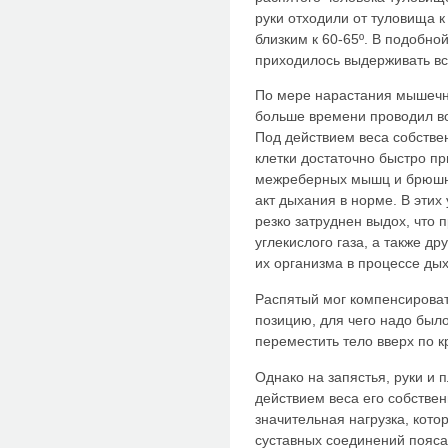
руки отходили от туловища к 
близким к 60-65º. В подобно
приходилось выдерживать вс
По мере нарастания мышечн
больше времени проводил во
Под действием веса собстве
клетки достаточно быстро п
межреберных мышц и брюшно
акт дыхания в норме. В этих
резко затруднен выдох, что 
углекислого газа, а также д
их организма в процессе дых
Распятый мог компенсироват
позицию, для чего надо было
переместить тело вверх по к
Однако на запястья, руки и 
действием веса его собствен
значительная нагрузка, кото
суставных соединений пояса