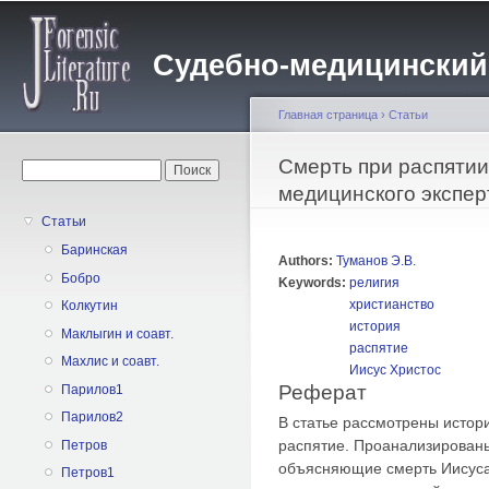
Пе
о
Судебно-медицинский жу
с
Главная страница
›
Статьи
Вы здесь
Смерть при распятии
Форма поиска
Поиск
медицинского экспер
Статьи
Баринская
Authors:
Туманов Э.В.
Бобро
Keywords:
религия
христианство
Колкутин
история
Маклыгин и соавт.
распятие
Махлис и соавт.
Иисус Христос
Реферат
Парилов1
Парилов2
В статье рассмотрены истори
распятие. Проанализирован
Петров
объясняющие смерть Иисуса 
Петров1