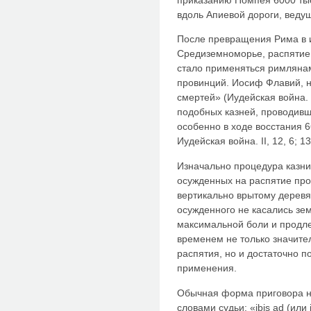
вдоль Апиевой дороги, веду
После превращения Рима в 
Средиземноморье, распятие,
стало применяться римляна
провинций. Иосиф Флавий, н
смертей» (Иудейская война. 
подобных казней, проводив
особенно в ходе восстания 66-
Иудейская война. II, 12, 6; 13, 2
Изначально процедура казни
осужденных на распятие прос
вертикально врытому деревя
осужденного не касались зе
максимальной боли и продле
временем не только значите
распятия, но и достаточно 
применения.
Обычная форма приговора н
словами судьи: «ibis ad (или