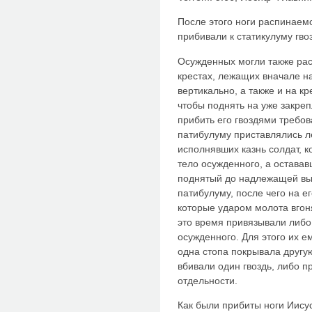
После этого ноги распинаемо
прибивали к статикулуму гв
Осужденных могли также рас
крестах, лежащих вначале н
вертикально, а также и на кр
чтобы поднять на уже закреп
прибить его гвоздями требо
патибулуму приставлялись л
исполнявших казнь солдат, 
тело осужденного, а остава
поднятый до надлежащей выс
патибулуму, после чего на е
которые ударом молота вгоня
это время привязывали либо
осужденного. Для этого их е
одна стопа покрывала другую
вбивали один гвоздь, либо п
отдельности.
Как были прибиты ноги Иису