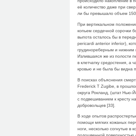
происходило накопление в п
её количество даже при све
ли бы превышало объем 150-
При вертикальном положении
копьем сердечной сорочки б
выпота осталось бы в перед
pericardi anterior inferior), 
грудинореберным и нижним 
Излившаяся же из полости п
в клетчатку средостения, а
кровью и не была бы видна 
В поисках объяснения смерт
Frederick T Zugibe, в прошл
округа Рокланд, (штат Нью-
с подвешиванием к кресту н
добровольцев [33].
В ходе опытов распростерты
помощи мягких кожаных перча
ноги, несколько согнутые в 
подошвенной поверхностью с