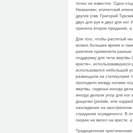
точно не известно. Одни отц
Назианзин, египетский еписк
другие (свв. Григорий Турски
двух для рук и двух для ног
приняла второе предание, а 
Для того, чтобы распятый че
можно большее время и таки
римляне применяли разные 
поддержку для тела жертвы 
кресте», использовавшуюся 
использовался небольшой уст
размещали на статикулуме т
проходило между ногами осу
жертвы, сиденье иногда дел
иногда делали упор для ног 
дощечки (pedale, или suppe
нахождение на заостренном 
страдания осужденного. В эт
скорее не висел на кресте, 
Традиционная христианская