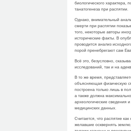
биологического характера, 
танатогенеза при распятии.
Однако, внимательный анал
смерти при распятии показыв
того, некоторые авторы ино
исторические факты. В опуб
проводится анализ исходного
порой пренебрегают сам Ев
Всё это, безусловно, сказыв
исследований, так и на адек
В то же время, представляет
объясняющая физическую см
построена только лишь в пол
а также должна максимальн
археологические сведения и
медицинских данных.
Считается, что распятие как
желавшие осквернять землю
телами казненных преступни