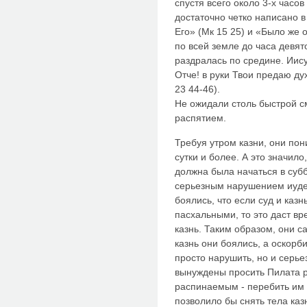
спустя всего около 3-х часов
достаточно четко написано в
Его» (Мк 15 25) и «Было же 
по всей земле до часа девят
раздралась по средине. Иису
Отче! в руки Твои предаю дух
23 44-46).
Не ожидали столь быстрой с
распятием.
Требуя утром казни, они пон
сутки и более. А это значило
должна была начаться в субб
серьезным нарушением иудей
боялись, что если суд и каз
пасхальными, то это даст вр
казнь. Таким образом, они с
казнь они боялись, а оскорб
просто нарушить, но и серье
вынуждены просить Пилата р
распинаемым - перебить им г
позволило бы снять тела каз