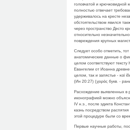
головчатой и крючковидной к
полностью отвечает требова
удерживалось на кресте нез
обстоятельством явился такж
через пространство Десто кр
относительно незначительно,
повреждения крупных магист
Следует особо отметить, тот
анатомические данные о фик
целом соответствуют тексту 
Евангелии от Иоанна древнег
целом, так и запястье - καί ἰ
(Ин 20:27) (χειράς букв. - ра
Расхождение выявленных в р
иконографией можно объясни
IV н.э., после эдикта Конста
казнь посредством распятия
этой процедуре были со вре
Первые научные работы, по