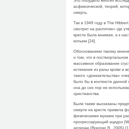
Это побудило многих исследо
асфиксической, теорий, кот
смерть.
Так в 1949 году в The Hibber
смотрит на распятие» где ут
кресте была мнимая, а к на
копьем [24].
Обоснованием такому мнени
о том, что в постмортально
массивное образование сгус
истекание из раны крови и 
такого «доказательства» оче
было бы в контексте данной 
она до сих пор не использо
христианства.
Были также высказаны предп
смерти на кресте привела ф
физическими муками при расп
прогрессирующий ацидоз (Wij
артерии (Brenner В., 2005) [1