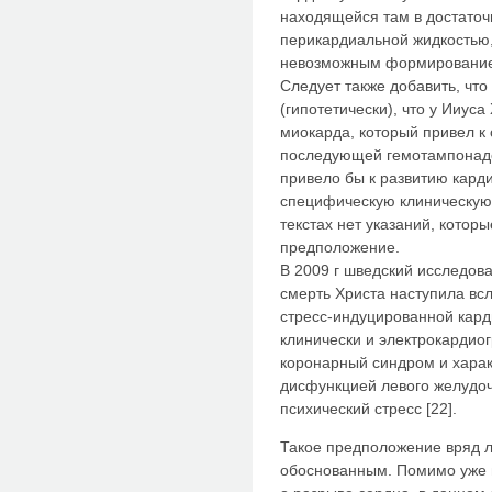
находящейся там в достаточ
перикардиальной жидкостью,
невозможным формирование 
Следует также добавить, что
(гипотетически), что у Ииус
миокарда, который привел к
последующей гемотампонадо
привело бы к развитию кард
специфическую клиническую 
текстах нет указаний, котор
предположение.
В 2009 г шведский исследова
смерть Христа наступила вс
стресс-индуцированной кард
клинически и электрокарди
коронарный синдром и хара
дисфункцией левого желудоч
психический стресс [22].
Такое предположение вряд л
обоснованным. Помимо уже 