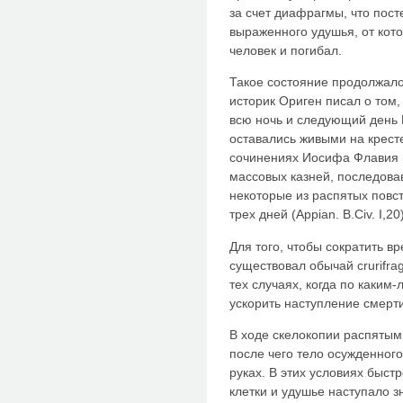
за счет диафрагмы, что пос
выраженного удушья, от кото
человек и погибал.
Такое состояние продолжало
историк Ориген писал о том,
всю ночь и следующий день 
оставались живыми на кресте
сочинениях Иосифа Флавия 
массовых казней, последова
некоторые из распятых повс
трех дней (Appian. B.Civ. I,20)
Для того, чтобы сократить в
существовал обычай crurifra
тех случаях, когда по каки
ускорить наступление смерт
В ходе скелокопии распятым
после чего тело осужденног
руках. В этих условиях быст
клетки и удушье наступало з