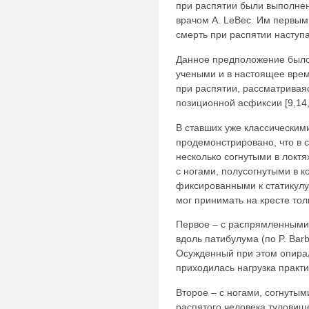
при распятии были выполнен
врачом А. LeBec. Им первым
смерть при распятии наступа
Данное предположение был
учеными и в настоящее врем
при распятии, рассматриваяс
позиционной асфиксии [9,14,
В ставших уже классическими
продемонстрировано, что в с
несколько согнутыми в локтя
с ногами, полусогнутыми в к
фиксированными к статикулу
мог принимать на кресте то
Первое – с распрямленными 
вдоль патибулума (по P. Bar
Осужденный при этом опирал
приходилась нагрузка практи
Второе – с ногами, согнутым
распятого человека туловище