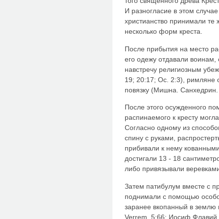
того священного древа Крест
И разногласие в этом случае
христианство принимали те 
несколько форм креста.
После прибытия на место ра
его одежу отдавали воинам, 
навстречу религиозным убежд
19; 20:17; Ос. 2:3), римля
повязку (Мишна. Санхедрин. 
После этого осужденного по
распинаемого к кресту могл
Согласно одному из способо
спину с руками, распростерт
прибивали к нему кованными
достигали 13 - 18 сантиметро
либо привязывали веревками 
Затем патибулум вместе с п
поднимали с помощью особого
заранее вкопанный в землю 
Verrem. 5:66; Иосиф Флавий. 