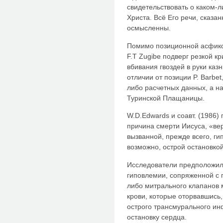
свидетельствовать о каком-
Христа. Всё Его речи, сказа
осмысленны.
Помимо позиционной асфикси
F.T Zugibe подверг резкой кр
вбивания гвоздей в руки каз
отличии от позиции P. Barbe
либо расчетных данных, а н
Туринской Плащаницы.
W.D.Edwards и соавт. (1986)
причина смерти Иисуса, «ве
вызванной, прежде всего, г
возможно, острой остановкой
Исследователи предположил
гиповлемии, сопряженной с 
либо митрального клапанов 
крови, которые оторвавшись,
острого трансмурального ин
остановку сердца.