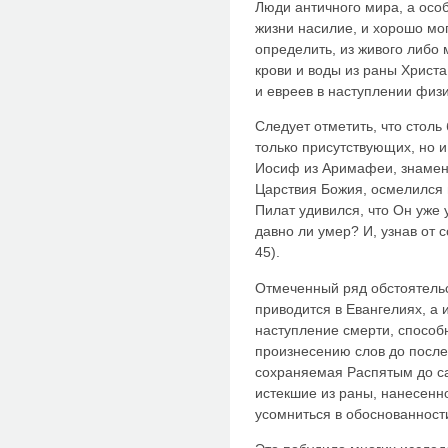
Люди античного мира, а осо
жизни насилие, и хорошо мо
определить, из живого либо 
крови и воды из раны Христа
и евреев в наступлении физ
Следует отметить, что столь
только присутствующих, но 
Иосиф из Аримафеи, знамени
Царствия Божия, осмелился в
Пилат удивился, что Он уже у
давно ли умер? И, узнав от 
45).
Отмеченный ряд обстоятельс
приводится в Евангелиях, а 
наступление смерти, способн
произнесению слов до после
сохраняемая Распятым до са
истекшие из раны, нанесенн
усомниться в обоснованност