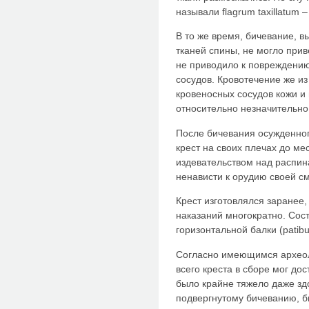
называли flagrum taxillatum
В то же время, бичевание, 
тканей спины, не могло прив
не приводило к повреждению
сосудов. Кровотечение же и
кровеносных сосудов кожи и
относительно незначительно
После бичевания осужденног
крест на своих плечах до ме
издевательством над распин
ненависти к орудию своей сме
Крест изготовлялся заранее
наказаний многократно. Сост
горизонтальной балки (patibu
Согласно имеющимся археол
всего креста в сборе мог дос
было крайне тяжело даже здо
подвергнутому бичеванию, б