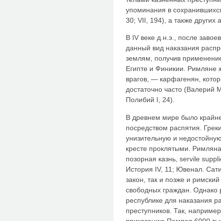
упоминания в сохранившихся тр
30; VII, 194), а также других
В IV веке д.н.э., после зав
данный вид наказания расп
землям, получив применение
Египте и Финикии. Римляне 
врагов, — карфагенян, котор
достаточно часто (Валерий Ма
Полибий I, 24).
В древнем мире было крайне
посредством распятия. Греки
унизительную и недостойную
кресте проклятыми. Римляна
позорная казнь, servile suppl
История IV, 11; Ювенал. Сати
закон, так и позже и римски
свободных граждан. Однако 
республике для наказания р
преступников. Так, например
приказанию Помпея 6000 ты