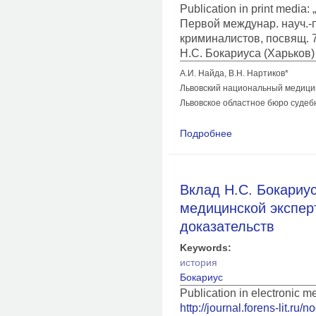
Publication in print medi
Первой междунар. науч.-п
криминалистов, посвящ. 7
Н.С. Бокариуса (Харьков) 
А.И. Найда, В.Н. Нартиков*
Львовский национальный медицин
Львовское областное бюро судеб
Подробнее
о Харьковская школ
судебно-медицинск
Вклад Н.С. Бокариус
медицинской экспер
доказательств
Keywords:
история
Бокариус
Publication in electronic 
http://journal.forens-lit.ru/