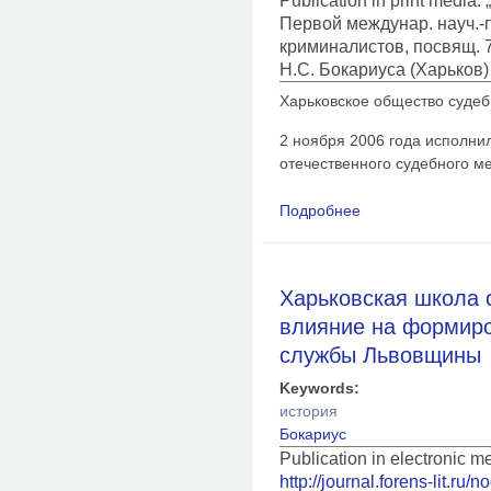
Publication in print medi
Первой междунар. науч.-п
криминалистов, посвящ. 7
Н.С. Бокариуса (Харьков) 
Харьковское общество судеб
2 ноября 2006 года исполнил
отечественного судебного м
Подробнее
о Николай Николаев
отца, заслуженного
Харьковская школа 
влияние на формир
службы Львовщины
Keywords:
история
Бокариус
Publication in electronic 
http://journal.forens-lit.ru/