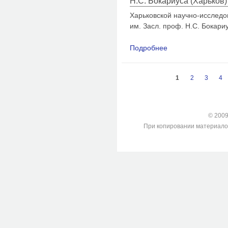
Н.С. Бокариуса (Харьков) 
Харьковской научно-исследо
им. Засл. проф. Н.С. Бокари
Подробнее
о Роль Н.С. Бокари
Страницы
1
2
3
4
© 2009-
При копировании материалов с