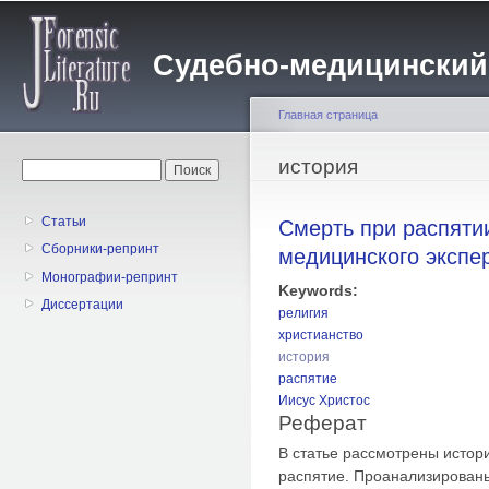
Пе
о
Судебно-медицинский жу
с
Главная страница
Вы здесь
история
Форма поиска
Поиск
Статьи
Смерть при распятии
Сборники-репринт
медицинского экспер
Монографии-репринт
Keywords:
Диссертации
религия
христианство
история
распятие
Иисус Христос
Реферат
В статье рассмотрены истори
распятие. Проанализирован