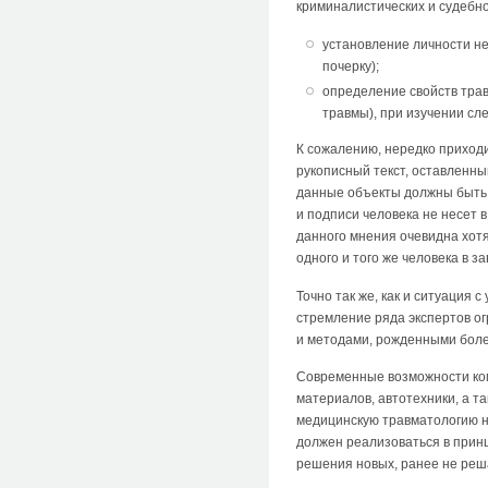
криминалистических и судебно
установление личности не
почерку);
определение свойств тра
травмы), при изучении сл
К сожалению, нередко приходи
рукописный текст, оставленный
данные объекты должны быть и
и подписи человека не несет 
данного мнения очевидна хотя
одного и того же человека в з
Точно так же, как и ситуация
стремление ряда экспертов о
и методами, рожденными боле
Современные возможности ком
материалов, автотехники, а т
медицинскую травматологию н
должен реализоваться в прин
решения новых, ранее не реш