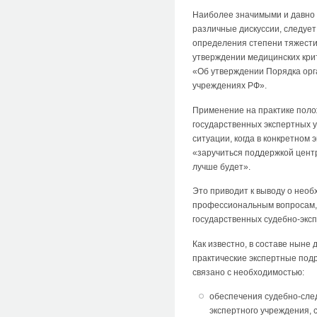
Наиболее значимыми и давно 
различные дискуссии, следует
определения степени тяжести 
утверждении медицинских крит
«Об утверждении Порядка орг
учреждениях РФ».
Применение на практике поло
государственных экспертных у
ситуации, когда в конкретном
«заручиться поддержкой цент
лучше будет».
Это приводит к выводу о нео
профессиональным вопросам, 
государственных судебно-экс
Как известно, в составе ныне
практические экспертные под
связано с необходимостью:
обеспечения судебно-сле
экспертного учреждения, 