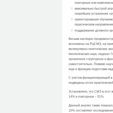
повторные или комплексны
максимально быстрой апро
скорейшее устранение «р
ориентирования обучаемо
практическом направлени
поддержание должного ур
Весьма наглядно продемонстр
возложены на РЦСМЭ, на прим
молекулярно-генетических экс
биологических наук, лауреат
органичное структурное и фу
самостоятельно. Помимо науч
еще и функцию подготовки ка
С учетом функционирующей в 
подведены итоги практическо
Установлено, что СМЭ в этот
14% и повторные – 51%.
Данный анализ также показал
10% составляют исследования