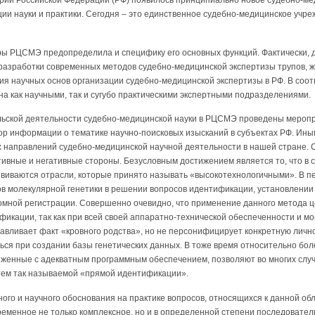
ции науки и практики. Сегодня – это единственное судебно-медицинское уч
ры РЦСМЭ предопределила и специфику его основных функций. Фактически,
 разработки современных методов судебно-медицинской экспертизы трупов, 
ния научных основ организации судебно-медицинской экспертизы в РФ. В соот
а как научными, так и сугубо практическими экспертными подразделениями.
льской деятельности судебно-медицинской науки в РЦСМЭ проведены мероп
р информации о тематике научно-поисковых изысканий в субъектах РФ. Ины
 направлений судебно-медицинской научной деятельности в нашей стране. 
ивные и негативные стороны. Безусловным достижением является то, что в 
виваются отрасли, которые принято называть «высокотехнологичными». В пе
 молекулярной генетики в решении вопросов идентификации, установлении к
омной регистрации. Совершенно очевидно, что применение данного метода 
фикации, так как при всей своей аппаратно-технической обеспеченности и 
навливает факт «кровного родства», но не персонифицирует конкретную личн
ься при создании базы генетических данных. В тоже время относительно бо
яженные с адекватным программным обеспечением, позволяют во многих слу
утем так называемой «прямой идентификации».
ого и научного обоснования на практике вопросов, относящихся к данной об
ременное не только комплексное, но и в определенной степени последовате