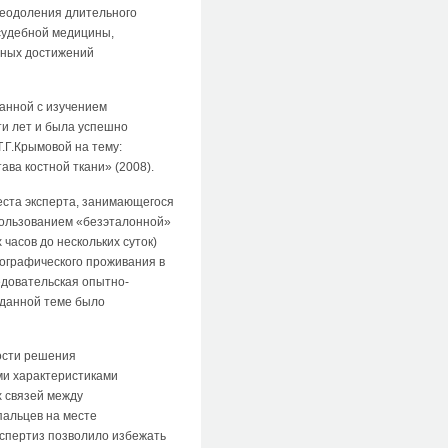
реодоления длительного
 судебной медицины,
шных достижений
анной с изучением
ти лет и была успешно
.Г.Крымовой на тему:
ва костной ткани» (2008).
еста эксперта, занимающегося
спользованием «безэталонной»
часов до нескольких суток)
географического проживания в
едовательская опытно-
 данной теме было
ости решения
ми характеристиками
х связей между
пальцев на месте
кспертиз позволило избежать