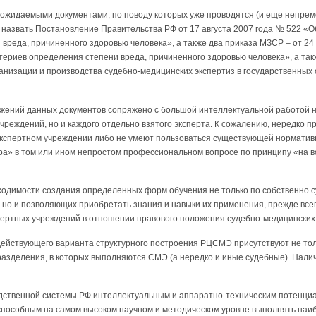
ожидаемыми документами, по поводу которых уже проводятся (и еще непреме
 назвать Постановление Правительства РФ от 17 августа 2007 года № 522 «
вреда, причиненного здоровью человека», а также два приказа МЗСР – от 24
ериев определения степени вреда, причиненного здоровью человека», а так
анизации и производства судебно-медицинских экспертиз в государственных
жений данных документов сопряжено с большой интеллектуальной работой н
чреждений, но и каждого отдельно взятого эксперта. К сожалению, нередко 
 экспертном учреждении либо не умеют пользоваться существующей норматив
ра» в том или ином непростом профессиональном вопросе по принципу «на вс
бходимости создания определенных форм обучения не только по собственно 
но и позволяющих приобретать знания и навыки их применения, прежде всег
пертных учреждений в отношении правового положения судебно-медицинских 
 действующего варианта структурного построения РЦСМЭ присутствуют не тол
разделения, в которых выполняются СМЭ (а нередко и иные судебные). Нали
дственной системы РФ интеллектуальным и аппаратно-техническим потенци
способным на самом высоком научном и методическом уровне выполнять наиб