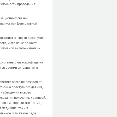
возможности проведения
икационных связей.
ециалистами Центральной
дования), которые давно уже в
века, и все чаще решают
измом или антагонизмом их
хногенных катастроф, где на
тся с этими ситуациями в
ристики часто не позволяют
го-либо преступного деяния,
а наблюдения в своем
едования полученных записей.
ов в интересах экспертиз, а
 медицине, так и в
овленное сближение ряда