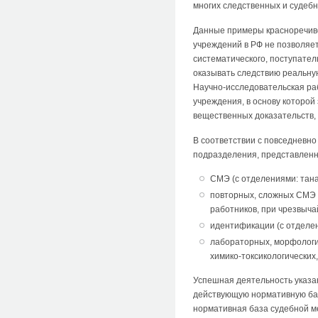
многих следственных и судебн
Данные примеры красноречиво
учреждений в РФ не позволяе
систематического, поступател
оказывать следствию реальную
Научно-исследовательская ра
учреждения, в основу которо
вещественных доказательств,
В соответствии с повседневн
подразделения, представлен
СМЭ (с отделениями: тан
повторных, сложных СМЭ 
работников, при чрезвыча
идентификации (с отделе
лабораторных, морфологич
химико-токсикологических,
Успешная деятельность указа
действующую нормативную баз
нормативная база судебной ме