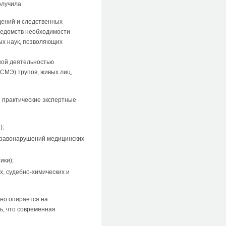
олучила.
дений и следственных
ведомств необходимости
ых наук, позволяющих
ной деятельностью
СМЭ) трупов, живых лиц,
 практические экспертные
);
правонарушений медицинских
ики);
х, судебно-химических и
чно опирается на
ь, что современная