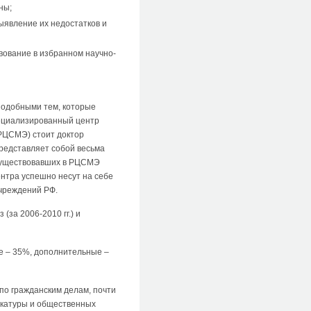
ны;
ыявление их недостатков и
вование в избранном научно-
подобными тем, которые
ециализированный центр
 РЦСМЭ) стоит доктор
редставляет собой весьма
 существовавших в РЦСМЭ
нтра успешно несут на себе
учреждений РФ.
за 2006-2010 гг.) и
е – 35%, дополнительные –
по гражданским делам, почти
окатуры и общественных