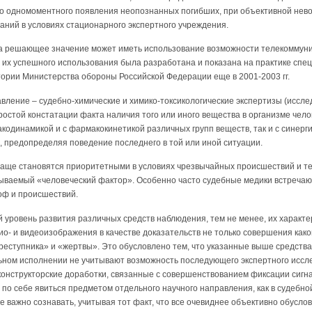
ого одномоментного появления неопознанных погибших, при объективной не
аний в условиях стационарного экспертного учреждения.
гда решающее значение может иметь использование возможности телекоммун
их успешного использования была разработана и показана на практике сп
ории Министерства обороны Российской Федерации еще в 2001-2003 гг.
вление – судебно-химические и химико-токсикологические экспертизы (иссле
остой констатации факта наличия того или иного вещества в организме чело
кодинамикой и с фармакокинетикой различных групп веществ, так и с синерг
, предопределяя поведение последнего в той или иной ситуации.
чаще становятся приоритетными в условиях чрезвычайных происшествий и те
зываемый «человеческий фактор». Особенно часто судебные медики встречаю
оф и происшествий.
 уровень развития различных средств наблюдения, тем не менее, их характе
о- и видеоизображения в качестве доказательств не только совершения како
преступника» и «жертвы». Это обусловлено тем, что указанные выше средств
ьном исполнении не учитывают возможность последующего экспертного иссл
онструкторские доработки, связанные с совершенствованием фиксации сигнал
 по себе явиться предметом отдельного научного направления, как в судебной
е важно сознавать, учитывая тот факт, что все очевиднее объективно обусл