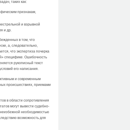
дач, таких как:
ифическим признакам,
нестрельной и взрывной
я и др.
бежденных в том, что
ске, а, следовательно,
ется, что экспертиза почерка
ой» специфике. Ошибочность
еняется рукописный текст
условий его написания.
ъективным и современным
тных происшествиях, приемами
тов в области сопротивления
татов могут вывести судебно-
с неизбежной необходимостью
 следствию возможность для