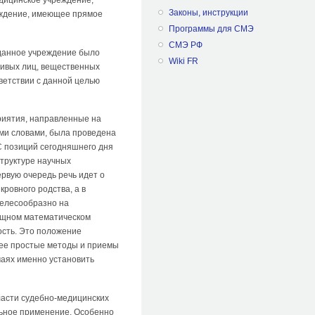
Законы, инструкции
реждение, имеющее прямое
Программы для СМЭ
СМЭ РФ
 данное учреждение было
Wiki FR
живых лиц, вещественных
ветствии с данной целью
риятия, направленные на
ми словами, была проведена
С позиций сегодняшнего дня
структуре научных
рвую очередь речь идет о
ровного родства, а в
целесообразно на
мощном математическом
ость. Это положение
лее простые методы и приемы
чаях именно установить
ласти судебно-медицинских
льное применение. Особенно