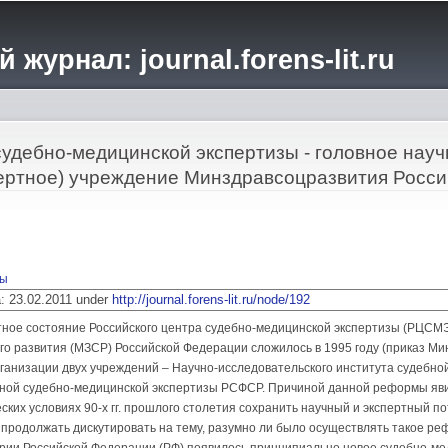
Перейти к
основному
журнал: journal.forens-lit.ru
содержанию
судебно-медицинской экспертизы - головное науч
пертное) учреждение Минздравсоцразвития Росси
бы
ia: 23.02.2011 under
http://journal.forens-lit.ru/node/192
ное состояние Российского центра судебно-медицинской экспертизы (РЦСМ
го развития (МЗСР) Российской Федерации сложилось в 1995 году (приказ М
организации двух учреждений – Научно-исследовательского института судеб
ной судебно-медицинской экспертизы РСФСР. Причиной данной реформы яви
ких условиях 90-х гг. прошлого столетия сохранить научный и экспертный п
 продолжать дискутировать на тему, разумно ли было осуществлять такое ре
ории Российской Федерации (РФ) появилось принципиально новое судебно-ме