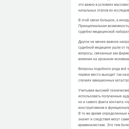
это важно в условиях массов
начальных этапов их исследов
В этой связи большое, а ино
Принципиальная возможность 
судебно-медицинской лаборат
Другое не менее важное напра
судебной медицине ушли от пр
вопросы, связанные как фарма
влияния на организм человека
Вопросы подобного рода всё 
первое место выходит так на
случаях авиационных катастр
Учитывая высокий технический
использовать полученные ауди
но и самого факта контакта «
конструктивном и функционал
В то же время определенные к
значит и следствия могут сами
криминалистике. Это тем боле