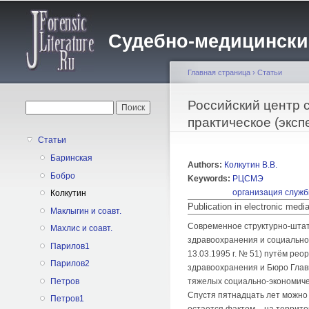
Судебно-медицинский 
Главная страница
›
Статьи
Вы здесь
Российский центр 
Форма поиска
Поиск
практическое (экс
Статьи
Баринская
Authors:
Колкутин В.В.
Бобро
Keywords:
РЦСМЭ
организация служ
Колкутин
Publication in electronic med
Маклыгин и соавт.
Современное структурно-штат
Махлис и соавт.
здравоохранения и социально
Парилов1
13.03.1995 г. № 51) путём ре
Парилов2
здравоохранения и Бюро Глав
Петров
тяжелых социально-экономичес
Спустя пятнадцать лет можно
Петров1
остается фактом – на террит