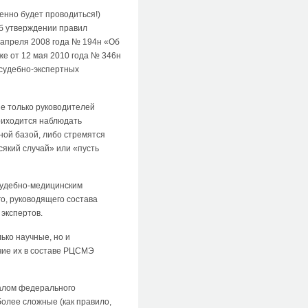
нно будет проводиться!)
Об утверждении правил
 апреля 2008 года № 194н «Об
же от 12 мая 2010 года № 346н
 судебно-экспертных
е только руководителей
приходится наблюдать
ной базой, либо стремятся
який случай» или «пусть
судебно-медицинским
о, руководящего состава
экспертов.
ько научные, но и
чие их в составе РЦСМЭ
алом федерального
олее сложные (как правило,