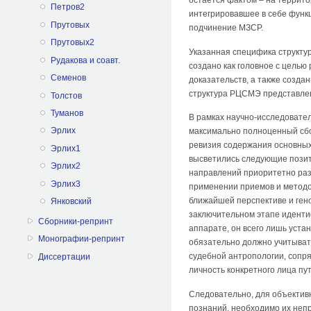
Петров2
интегрировавшее в себе функ
Прутовых
подчинение МЗСР.
Прутовых2
Указанная специфика структу
Рудакова и соавт.
создано как головное с целью
Семенов
доказательств, а также созда
структура РЦСМЭ представлен
Толстов
Туманов
В рамках научно-исследовате
Эрлих
максимально полноценный сбо
ревизия содержания основных
Эрлих1
высветились следующие позит
Эрлих2
направлений приоритетно раз
Эрлих3
применении приемов и методов
ближайшей перспективе и ген
Янковский
заключительном этапе иденти
Сборники-репринт
аппарате, он всего лишь уста
Монографии-репринт
обязательно должно учитыват
судебной антропологии, сопр
Диссертации
личность конкретного лица п
Следовательно, для объективн
познаний, необходимо их неп