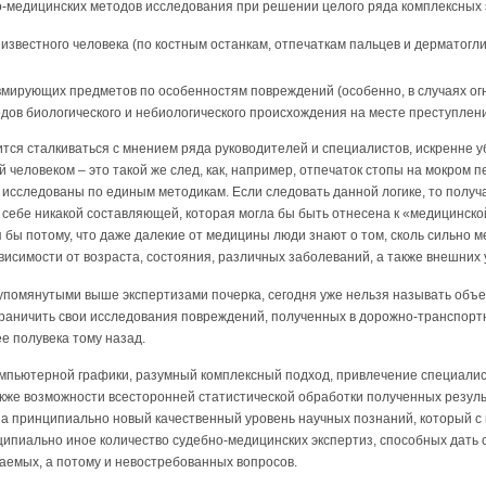
-медицинских методов исследования при решении целого ряда комплексных за
известного человека (по костным останкам, отпечаткам пальцев и дерматогл
вмирующих предметов по особенностям повреждений (особенно, в случаях ог
едов биологического и небиологического происхождения на месте преступлени
тся сталкиваться с мнением ряда руководителей и специалистов, искренне у
 человеком – это такой же след, как, например, отпечаток стопы на мокром пе
сследованы по единым методикам. Если следовать данной логике, то получа
в себе никакой составляющей, которая могла бы быть отнесена к «медицинск
 бы потому, что даже далекие от медицины люди знают о том, сколь сильно м
ависимости от возраста, состояния, различных заболеваний, а также внешних 
 с упомянутыми выше экспертизами почерка, сегодня уже нельзя называть об
граничить свои исследования повреждений, полученных в дорожно-транспор
е полувека тому назад.
пьютерной графики, разумный комплексный подход, привлечение специалис
акже возможности всесторонней статистической обработки полученных резуль
а принципиально новый качественный уровень научных познаний, который 
ципиально иное количество судебно-медицинских экспертиз, способных дать
аемых, а потому и невостребованных вопросов.