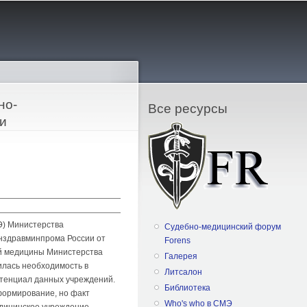
но-
Все ресурсы
и
Э) Министерства
Судебно-медицинский форум
инздравминпрома России от
Forens
ной медицины Министерства
Галерея
лась необходимость в
Литсалон
отенциал данных учреждений.
Библиотека
формирование, но факт
Who's who в СМЭ
дицинское учреждение,