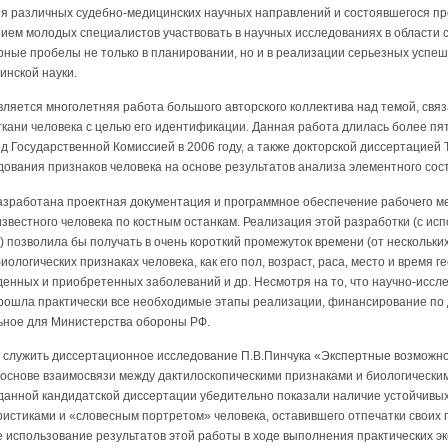
ия различных судебно-медицинских научных направлений и состоявшегося п
нием молодых специалистов участвовать в научных исследованиях в области
ные пробелы не только в планировании, но и в реализации серьезных успе
инской науки.
ляется многолетняя работа большого авторского коллектива над темой, связ
ткани человека с целью его идентификации. Данная работа длилась более пя
Государственной Комиссией в 2006 году, а также докторской диссертацией Т
ования признаков человека на основе результатов анализа элементного соста
разработана проектная документация и программное обеспечение рабочего м
звестного человека по костным останкам. Реализация этой разработки (с и
 позволила бы получать в очень короткий промежуток времени (от нескольких 
ологических признаках человека, как его пол, возраст, раса, место и время 
денных и приобретенных заболеваний и др. Несмотря на то, что научно-иссл
прошла практически все необходимые этапы реализации, финансирование по
льное для Министерства обороны РФ.
 служить диссертационное исследование П.В.Пинчука «Экспертные возможн
основе взаимосвязи между дактилоскопическими признаками и биологически
 данной кандидатской диссертации убедительно показали наличие устойчивы
истиками и «словесным портретом» человека, оставившего отпечатки своих 
 использование результатов этой работы в ходе выполнения практических э