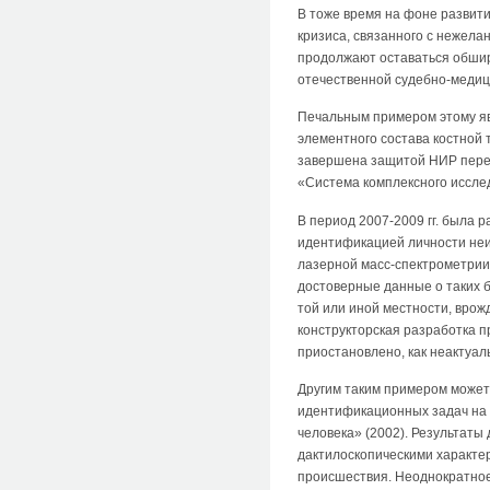
В тоже время на фоне развит
кризиса, связанного с нежела
продолжают оставаться обшир
отечественной судебно-медиц
Печальным примером этому яв
элементного состава костной 
завершена защитой НИР перед 
«Система комплексного исслед
В период 2007-2009 гг. была 
идентификацией личности неи
лазерной масс-спектрометрии)
достоверные данные о таких би
той или иной местности, врож
конструкторская разработка 
приостановлено, как неактуа
Другим таким примером может
идентификационных задач на 
человека» (2002). Результаты
дактилоскопическими характер
происшествия. Неоднократное