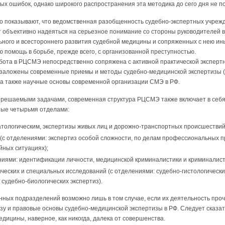
ых ошибок, однако широкого распространения эта методика до сего дня не п
 показывают, что ведомственная разобщенность судебно-экспертных учреж
т объективно надеяться на серьезное понимание со стороны руководителей 
ьного и всестороннего развития судебной медицины и сопряженных с нею ин
 помощь в борьбе, прежде всего, с организованной преступностью.
бота в РЦСМЭ непосредственно сопряжена с активной практической эксперт
й заложены современные приемы и методы судебно-медицинской экспертизы (
 а также научные основы современной организации СМЭ в РФ.
о решаемыми задачами, современная структура РЦСМЭ также включает в себя
ные четырьмя отделами:
атологическим, экспертизы живых лиц и дорожно-транспортных происшествий
(с отделениями: экспертиз особой сложности, по делам профессиональных 
йных ситуациях);
ниями: идентификации личности, медицинской криминалистики и криминалист
еских и специальных исследований (с отделениями: судебно-гистологически
 судебно-биологических экспертиз).
нных подразделений возможно лишь в том случае, если их деятельность про
у и правовые основы судебно-медицинской экспертизы в РФ. Следует сказат
дицины, наверное, как никогда, далека от совершенства.