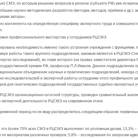
е) СМЭ, по которым решение вопросов в регионе (субъекте РФ) уже исчерпа
бации научно-методических разработок (методик, методов, приёмов и др.), в
уками автора»;
го контингента на определённую специфику экспертного труда и совершенст
и;
овня профессионального мастерства у сотрудников РЦСМЭ.
ирована необходимость именно такого устроения учреждения с функциями, 
ере работы такого крупного подразделения, каковым является в РЦСМЭ Сп
пертиз (исследований), во главе которого (на правах заместителя директора
 Государственной премии РФ, профессор П.Л.Иванов. Данное подразделение п
нкциональное объединение научных и практических подразделений, некогда
но-исследовательской и экспертной работы сотрудники этого профильного це
дров для генетических подразделений государственных судебно-экспертных 
РЦСМЭ организационно-штатной структуры, проведен сравнительный анализ (
й экспертной деятельности РЦСМЭ на современном этапе.
 временной период по их виду распределилось следующим образом: первичны
, что более 70% всех СМЭ в РЦСМЭ выполняют по уголовным делам, 13,3% – 
 по материалам различных проверок, 5,8% – исследования по запросам адв