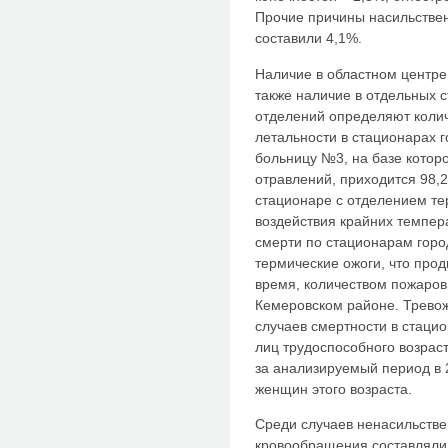
Прочие причины насильствен
составили 4,1%.
Наличие в областном центр
также наличие в отдельных 
отделений определяют колич
летальности в стационарах г
больницу №3, на базе котор
отравлений, приходится 98,2
стационаре с отделением те
воздействия крайних темпер
смерти по стационарам горо
термические ожоги, что про
время, количеством пожаров, 
Кемеровском районе. Тревож
случаев смертности в стаци
лиц трудоспособного возрас
за анализируемый период в 
женщин этого возраста.
Среди случаев ненасильстве
кровообращения составляли 