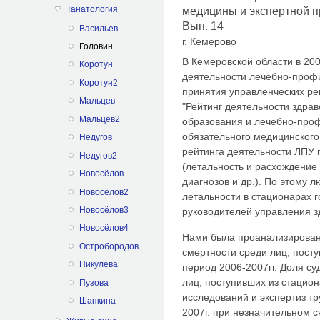
Танатология
медицины и экспертной п
Вып. 14
Васильев
г. Кемерово
Головин
В Кемеровской области в 200
Коротун
деятельности лечебно-профи
Коротун2
принятия управленческих ре
Мальцев
"Рейтинг деятельности здра
Мальцев2
образования и лечебно-проф
обязательного медицинского
Недугов
рейтинга деятельности ЛПУ 
Недугов2
(летальность и расхождение
Новосёлов
диагнозов и др.). По этому
Новосёлов2
летальности в стационарах 
Новосёлов3
руководителей управления з
Новосёлов4
Нами была проанализирован
Остробородов
смертности среди лиц, посту
Пикулева
период 2006-2007гг. Доля с
лиц, поступивших из стацион
Пузова
исследований и экспертиз тру
Шапкина
2007г. при незначительном 