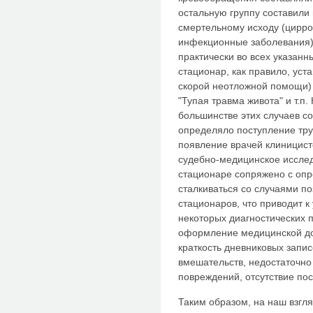
остальную группу составили
смертельному исходу (цирро
инфекционные заболевания).
практически во всех указанн
стационар, как правило, ус
скорой неотложной помощи) з
"Тупая травма живота" и т.п
большинстве этих случаев с
определяло поступление тру
появление врачей клиницисто
судебно-медицинское исслед
стационаре сопряжено с оп
сталкиваться со случаями по
стационаров, что приводит к
некоторых диагностических п
оформление медицинской до
краткость дневниковых запи
вмешательств, недостаточно
повреждений, отсутствие пос
Таким образом, на наш взгл