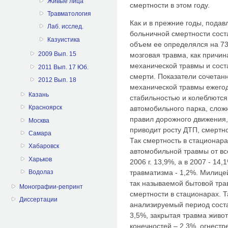
Живые лица
смертности в этом году.
Травматология
Как и в прежние годы, пода
Лаб. исслед.
больничной смертности сост
Казуистика
объем ее определялся на 73
2009 Вып. 15
мозговая травма, как причин
механической травмы и сост
2011 Вып. 17 Юб.
смерти. Показатели сочета
2012 Вып. 18
механической травмы ежего
Казань
стабильностью и колеблются 
Красноярск
автомобильного парка, слож
правил дорожного движения,
Москва
приводит росту ДТП, смертно
Самара
Так смертность в стационара
Хабаровск
автомобильной травмы от вс
Харьков
2006 г. 13,9%, а в 2007 - 14
травматизма - 1,2%. Милицей
Водолаз
так называемой бытовой трав
Монографии-репринт
смертности в стационарах. Т
Диссертации
анализируемый период соста
3,5%, закрытая травма живо
конечностей – 2,3%, огнест