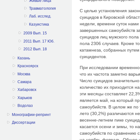
Живые лица
Травматология
С целью установления зако
Лаб. исслед.
суицидов в Кировской област
недели, времени суток нами
Казуистика
завершенных самоубийств за 
2009 Вып. 15
суицидов лиц мужского пола 
2011 Вып. 17 Юб.
пола 2306 случаев. Кроме т
2012 Вып. 18
катамнеза, собранных путем
суицидентов.
Казань
Красноярск
При исследовании временной
что их частота заметно варь
Москва
Число суицидов значительно
Самара
количество их приходится н
Хабаровск
эти месяцы составляет 22,
Харьков
является май, на который пр
Водолаз
самоубийств. В целом же по
лето (30,2%) различаются не
Монографии-репринт
весенне-летнем пике суицида
Диссертации
касается осени и зимы, то 
самоубийств по сравнению с
на ноябрь-февраль. Общее и