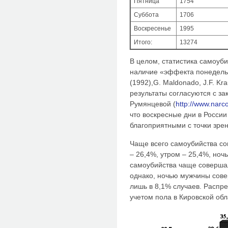
Пятница
1754
Суббота
1706
Воскресенье
1995
Итого:
13274
В целом, статистика самоуби
наличие «эффекта понедельн
(1992),G. Maldonado, J.F. Kr
результаты согласуются с за
Румянцевой (
http://www.narc
что воскресные дни в Росси
благоприятными с точки зре
Чаще всего самоубийства со
– 26,4%, утром – 25,4%, ноч
самоубийства чаще совершал
однако, ночью мужчины сов
лишь в 8,1% случаев. Распр
учетом пола в Кировской обл