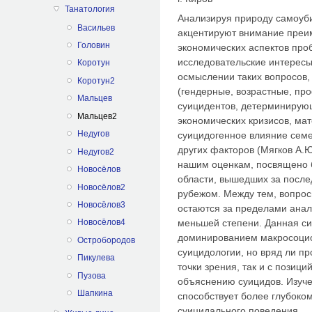
Танатология
Анализируя природу самоуб
Васильев
акцентируют внимание преи
Головин
экономических аспектов про
исследовательские интересы
Коротун
осмыслении таких вопросов,
Коротун2
(гендерные, возрастные, пр
Мальцев
суицидентов, детерминирую
Мальцев2
экономических кризисов, ма
Недугов
суицидогенное влияние семе
других факторов (Мягков А.Ю
Недугов2
нашим оценкам, посвящено 
Новосёлов
области, вышедших за послед
Новосёлов2
рубежом. Между тем, вопрос
Новосёлов3
остаются за пределами анал
меньшей степени. Данная с
Новосёлов4
доминированием макросоцио
Остробородов
суицидологии, но вряд ли п
Пикулева
точки зрения, так и с позици
Пузова
объяснению суицидов. Изуче
Шапкина
способствует более глубоко
суицидального поведения.