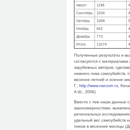
Август
1196
4
Сентябрь
1034
4
Октябрь
1099
5
Ноябрь
842
4
Декабрь
773
4
Итого
13274
4
Полученные результаты и в
согласуются с материалами 
зарубежных авторов, сделав
нижнего пика самоубийств, 
весенне-летний и осенне-зи
Г.,
http://www.narcom.ru;
Kevan
А.Ш., 2006).
Вместе с тем наши данные с
закономерностями, выявлен
региональных исследования
удельный вес самоубийств н
пиком в весенние месяцы (Де