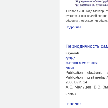
1 ноября 2003 года в Интерн
русскоязычных врачей специа
общения и обсуждения общих 
Подробнее
о Форум судебных 
Периодичность сам
Keywords:
суицид
статистика смертности
Киров
Publication in electronic 
Publication in print med
2008 Вып. 14
А.Е. Мальцев, В.В. Зы
г. Киров
Подробнее
о Периодичность с