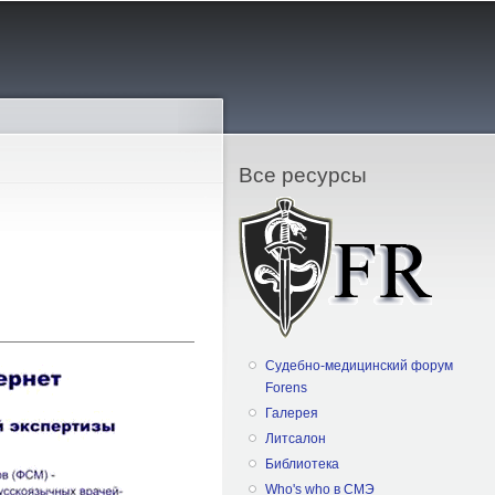
Все ресурсы
Судебно-медицинский форум
Forens
Галерея
Литсалон
Библиотека
Who's who в СМЭ