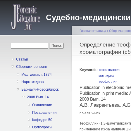
Судебно-медицинский 
Главная страница
›
Сборники-реп
Вы здесь
Определение теоф
Форма поиска
Поиск
хроматографии (сб
Статьи
Сборники-репринт
Keywords:
токсикология
Мед. департ. 1874
методика
теофиллин
Наркомздрав
Publication in electronic 
Барнаул-Новосибирск
Publication in print med
2008 Вып. 14
2008 Вып. 14
А.В. Лаврентьева, А.
Оглавление
Поздравления
г. Челябинск
Кафедре 50
Теофиллин (1,3-диметилксанти
Оргвопросы
применение из-за наличия ши