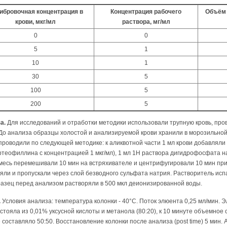
ибровочная концентрация в
Концентрация рабочего
Объём 
крови, мкг/мл
раствора, мг/мл
0
0
5
1
10
1
30
5
100
5
200
5
а.
Для исследований и отработки методики использовали трупную кровь, про
 До анализа образцы холостой и анализируемой крови хранили в морозильно
 проводили по следующей методике: к аликвотной части 1 мл крови добавляли
ртеофиллина с концентрацией 1 мкг/мл), 1 мл 1Н раствора дигидрофосфата на
 смесь перемешивали 10 мин на встряхивателе и центрифугировали 10 мин пр
ляли и пропускали через слой безводного сульфата натрия. Растворитель исп
разец перед анализом растворяли в 500 мкл деионизированной воды.
.
Условия анализа: температура колонки - 40°С. Поток элюента 0,25 мл/мин. 
тояла из 0,01% уксусной кислоты и метанола (80:20), к 10 минуте объемное
 составляло 50:50. Восстановление колонки после анализа (post time) 5 мин.