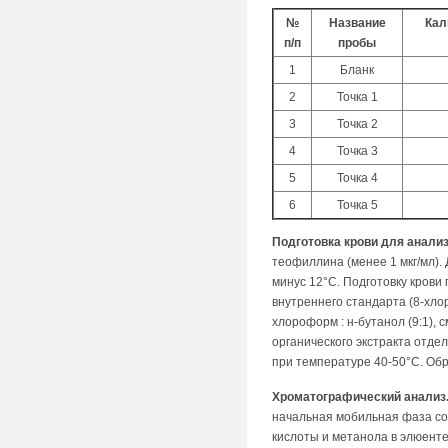
№
Название
Кал
п/п
пробы
1
Бланк
2
Точка 1
3
Точка 2
4
Точка 3
5
Точка 4
6
Точка 5
Подготовка крови для анализ
теофиллина (менее 1 мкг/мл).
минус 12°С. Подготовку крови
внутреннего стандарта (8-хло
хлороформ : н-бутанол (9:1),
органического экстракта отде
при температуре 40-50°С. Об
Хроматографический анализ
начальная мобильная фаза сос
кислоты и метанола в элюенте