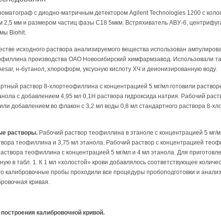
оматограф с диодно-матричным детектором Agilent Technologies 1200 с коло
м 2,5 мм и размером частиц фазы C18 5мкм. Встряхиватель АВУ-6, центрифуг
ы Biohit.
естве исходного раствора анализируемого вещества использован ампулиров
офиллина производства ОАО Новосибирский химфармзавод. Использовали та
sar, н-бутанол, хлороформ, уксусную кислоту ХЧ и деионизированную воду.
тный раствор 8-хлортеофиллина с концентрацией 5 мг/мл готовили растворе
анола с добавлением 4,95 мл 0,1Н раствора гидроксида натрия. Рабочий раст
или добавлением во флакон с 3,2 мл воды 0,8 мл стандартного раствора 8-х
ые растворы.
Рабочий раствор теофиллина в этаноле с концентрацией 5 мг/м
твора теофиллина и 3,75 мл этанола. Рабочий раствор с концентрацией теоф
аствора теофиллина с концентрацией 5 мг/мл и 4 мл этанола. Для приготов
ную в табл. 1. К 1 мл «холостой» крови добавлялось соответствующее количес
того калибровочные пробы проходили все процедуры пробоподготовки и анали
бровочная кривая.
 построения калибровочной кривой.