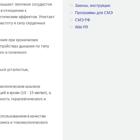
меньшает легочное сосудистое
Законы, инструкции
 в отношении к
Программы для СМЭ
етическим эффектом. Угнетает
СМЭ РФ
астоту и силу сердечных
Wiki FR
ения при хронических
стройствах дыхания по типу
го и почечного
ься усталостью,
икологическом анализе
в крови (10 - 15 мкг/мл), а
ьность терапевтического и
спользованием в качестве
инга и токсикологического