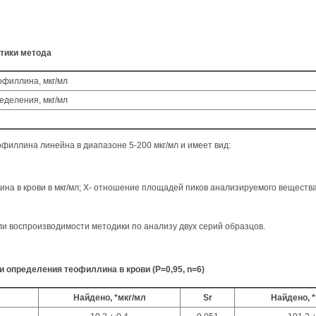
тики метода
филлина, мкг/мл
еделения, мкг/мл
филлина линейна в диапазоне 5-200 мкг/мл и имеет вид:
лина в крови в мкг/мл; Х- отношение площадей пиков анализируемого вещества
ли воспроизводимости методики по анализу двух серий образцов.
 определения теофиллина в крови (Р=0,95, n=6)
Найдено, *мкг/мл
Sr
Найдено, *