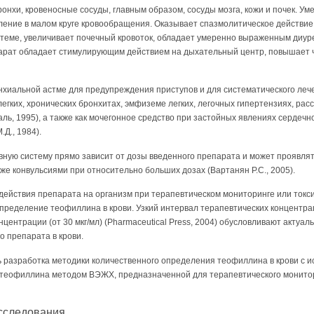
онхи, кровеносные сосуды, главным образом, сосуды мозга, кожи и почек. У
ление в малом круге кровообращения. Оказывает спазмолитическое действие
теме, увеличивает почечный кровоток, обладает умеренно выраженным диур
арат обладает стимулирующим действием на дыхательный центр, повышает ч
хиальной астме для предупреждения приступов и для систематического леч
егких, хронических бронхитах, эмфиземе легких, легочных гипертензиях, рас
ль, 1995), а также как мочегонное средство при застойных явлениях сердечно
Д., 1984).
ную систему прямо зависит от дозы введенного препарата и может проявлят
же конвульсиями при относительно больших дозах (Вартанян Р.С., 2005).
действия препарата на организм при терапевтическом мониторинге или токс
ределение теофиллина в крови. Узкий интервал терапевтических концентраций 
нцентрации (от 30 мкг/мл) (Pharmaceutical Press, 2004) обусловливают актуал
о препарата в крови.
 разработка методики количественного определения теофиллина в крови с и
ртеофиллина методом ВЭЖХ, предназначенной для терапевтического монитор
сследования