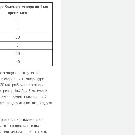
рабочего раствора на 1 мл
крови, мкл
0
5
10
6
20
40
веренную на отсутствие
й камере при температуре
 20 мкл рабочего раствора
трия (pH=4,3) и 5 мл смеси
и 3500 об/мин. Нижний слой
аряли досуха в потоке воздуха
Элюирование градиентное,
 соотношение раствора
 Аналитическая длина волны