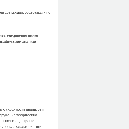
разцов каждая, содержащих по
к как соединения имеют
ографическом анализе.
шую сходимость анализов и
наружения теофиллина
мальная концентрация
гические характеристики