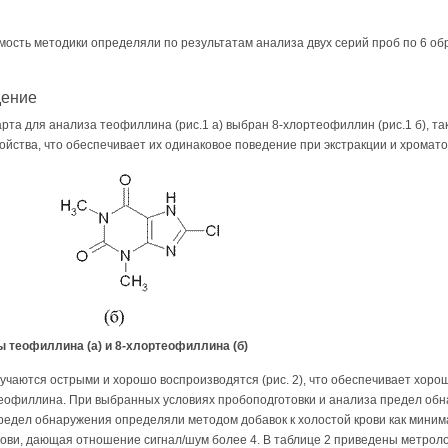
мость методики определяли по результатам анализа двух серий проб по 6 об
дение
арта для анализа теофиллина (рис.1 а) выбран 8-хлортеофиллин (рис.1 б), та
ойства, что обеспечивает их одинаковое поведение при экстракции и хромат
ы теофиллина (а) и 8-хлортеофиллина (б)
чаются острыми и хорошо воспроизводятся (рис. 2), что обеспечивает хоро
еофиллина. При выбранных условиях пробоподготовки и анализа предел об
 Предел обнаружения определяли методом добавок к холостой крови как мини
рови, дающая отношение сигнал/шум более 4. В таблице 2 приведены метроло