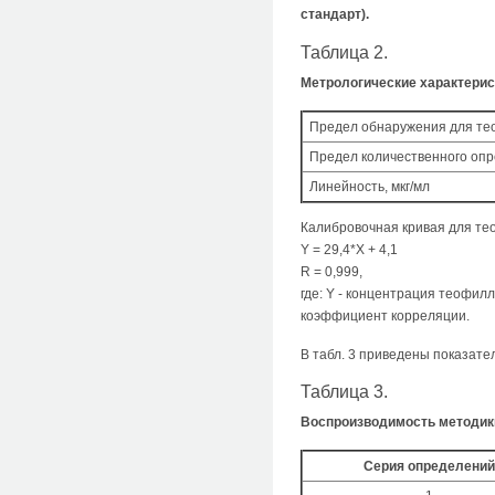
стандарт).
Таблица 2.
Метрологические характерис
Предел обнаружения для тео
Предел количественного опр
Линейность, мкг/мл
Калибровочная кривая для тео
Y = 29,4*Х + 4,1
R = 0,999,
где: Y - концентрация теофил
коэффициент корреляции.
В табл. 3 приведены показате
Таблица 3.
Воспроизводимость методики
Серия определений