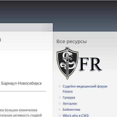
й
Все ресурсы
и, Барнаул-Новосибирск
Судебно-медицинский форум
Forens
Галерея
Литсалон
Библиотека
 все большее клиническое
тельную активность гладкой
Who's who в СМЭ