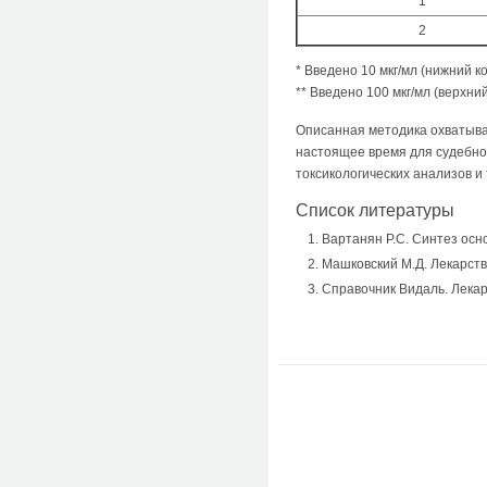
1
2
* Введено 10 мкг/мл (нижний к
** Введено 100 мкг/мл (верхни
Описанная методика охватыва
настоящее время для судебно
токсикологических анализов и
Список литературы
Вартанян Р.С. Синтез осно
Машковский М.Д. Лекарствен
Справочник Видаль. Лекар