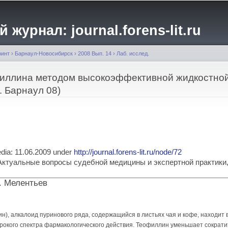
Перейти к
основному
журнал: journal.forens-lit.ru
содержанию
ринт
›
Барнаул-Новосибирск
›
2008 Вып. 14
›
Лаб. исслед.
иллина методом высокоэффективной жидкостно
. Барнаул 08)
media: 11.06.2009 under
http://journal.forens-lit.ru/node/72
ia: Актуальные вопросы судебной медицины и экспертной практик
Б. Мелентьев
н), алкалоид пуринового ряда, содержащийся в листьях чая и кофе, находит
рокого спектра фармакологического действия. Теофиллин уменьшает сократи