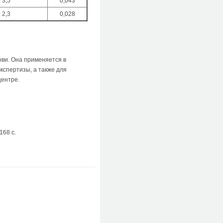
 3,5
0,043
 2,3
0,028
ови. Она применяется в
кспертизы, а также для
центре.
168 с.