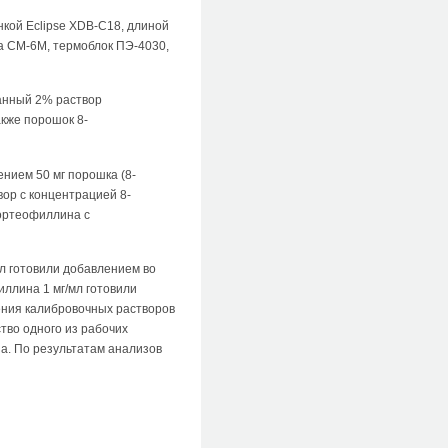
нкой Eclipse XDB-C18, длиной
а СМ-6М, термоблок ПЭ-4030,
анный 2% раствор
кже порошок 8-
нием 50 мг порошка (8-
вор с концентрацией 8-
лортеофиллина с
л готовили добавлением во
иллина 1 мг/мл готовили
ления калибровочных растворов
тво одного из рабочих
за. По результатам анализов