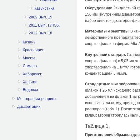
Оборудование.
Жидкостной хр
Казуистика
150 мм, внутренним диаметро
2009 Вып. 15
набор пипеток-дозаторов фирм
2011 Вып. 17 Юб.
Материалы и реактивы.
В кач
2012 Вып. 18
лекарственного препарата те
Казань
хлортеофиллина фирмы Alfa-Ae
Красноярск
Внутренний стандарт.
Стандар
Москва
хлортеофиллина) в 5,05 мл эт
Самара
хлортеофиллина 1 мг/мл готов
концентрацией 5 мг/мл.
Хабаровск
Харьков
Стандартные и калибровочн
Водолаз
флакон 1,25 мл исходного рас
добавлением во флакон 1 мл р
Монографии-репринт
использовали схему, приведен
Диссертации
растворов (табл. 1). После э
калибраторов строилась кали
Таблица 1.
Приготовление образцов для