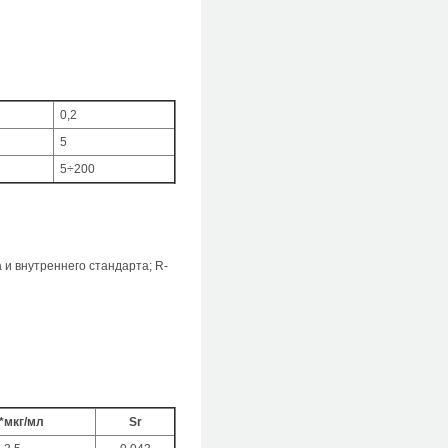
0,2
5
5÷200
 и внутреннего стандарта; R-
*мкг/мл
Sr