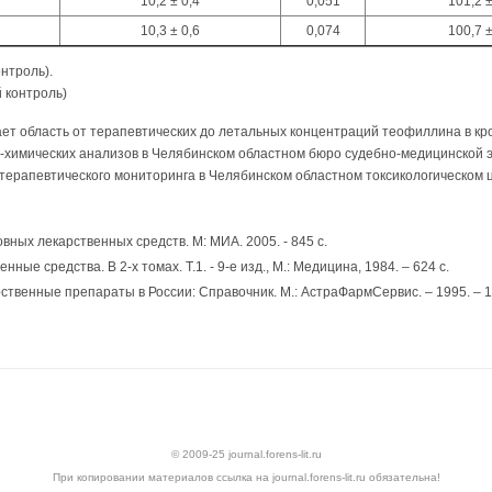
10,2 ± 0,4
0,051
101,2 ±
10,3 ± 0,6
0,074
100,7 ±
онтроль).
й контроль)
ет область от терапевтических до летальных концентраций теофиллина в кр
-химических анализов в Челябинском областном бюро судебно-медицинской э
 терапевтического мониторинга в Челябинском областном токсикологическом 
вных лекарственных средств. М: МИА. 2005. - 845 с.
ные средства. В 2-х томах. Т.1. - 9-е изд., М.: Медицина, 1984. – 624 с.
ственные препараты в России: Справочник. М.: АстраФармСервис. – 1995. – 1
© 2009-25 journal.forens-lit.ru
При копировании материалов ссылка на journal.forens-lit.ru обязательна!