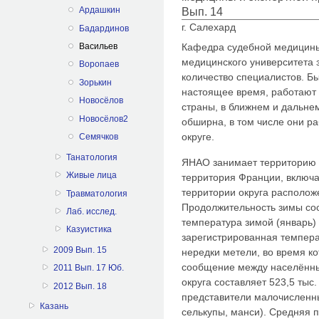
Ардашкин
Вып. 14
г. Салехард
Бадардинов
Кафедра судебной медицины
Васильев
медицинского университета 
Воропаев
количество специалистов. Б
Зорькин
настоящее время, работают 
Новосёлов
страны, в ближнем и дальне
Новосёлов2
обширна, в том числе они р
округе.
Семячков
Танатология
ЯНАО занимает территорию с
Живые лица
территория Франции, включа
территории округа располож
Травматология
Продолжительность зимы сос
Лаб. исслед.
температура зимой (январь)
Казуистика
зарегистрированная темпера
2009 Вып. 15
нередки метели, во время к
сообщение между населённы
2011 Вып. 17 Юб.
округа составляет 523,5 тыс.
2012 Вып. 18
представители малочисленны
Казань
селькупы, манси). Средняя п