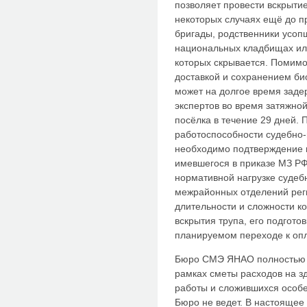
позволяет провести вскрытие
некоторых случаях ещё до п
бригады, родственники усоп
национальных кладбищах ил
которых скрывается. Помимо 
доставкой и сохранением био
может на долгое время заде
экспертов во время затяжной
посёлка в течение 29 дней.
работоспособности судебно
необходимо подтверждение 
имевшегося в приказе МЗ РФ 
нормативной нагрузке судеб
межрайонных отделений реги
длительности и сложности к
вскрытия трупа, его подгото
планируемом переходе к опла
Бюро СМЭ ЯНАО полностью ф
рамках сметы расходов на з
работы и сложившихся особе
Бюро не ведет. В настоящее