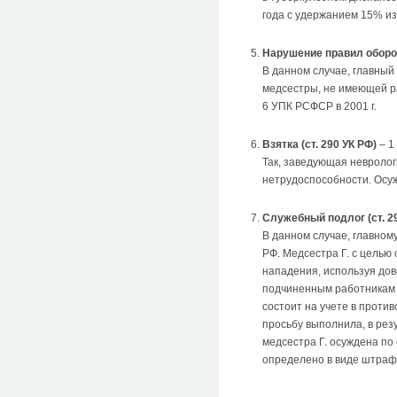
года с удержанием 15% из
Нарушение правил оборот
В данном случае, главный
медсестры, не имеющей ра
6 УПК РСФСР в 2001 г.
Взятка (ст. 290 УК РФ)
– 1
Так, заведующая невролог
нетрудоспособности. Осуж
Служебный подлог (ст. 2
В данном случае, главном
РФ. Медсестра Г. с целью
нападения, используя дове
подчиненным работникам с
состоит на учете в проти
просьбу выполнила, в рез
медсестра Г. осуждена по 
определено в виде штрафа