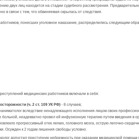
ению двух лиц находится на стадии судебного рассмотрения. Предварительн
но в связи с тем, что обвиняемая скрылась от следствия.
аботников, понесших уголовное наказание, распределились следующим обра
еступлений медицинских работников включали в себя:
сторожности (ч. 2 ст. 109 УК РФ)
- 8 случаев;
- реаниматолог вследствие ненадлежащего исполнения лицом своих професси
е больной, неадекватно провел ей инфузионную терапию путем введения в о
повлекло прогрессивный отек легких, головного мозга, острую легочно-сердеч
ки. Осужден к 2 годам лишения свободы условно.
неколог допустил преступную небрежность при оказании медицинской помощи п