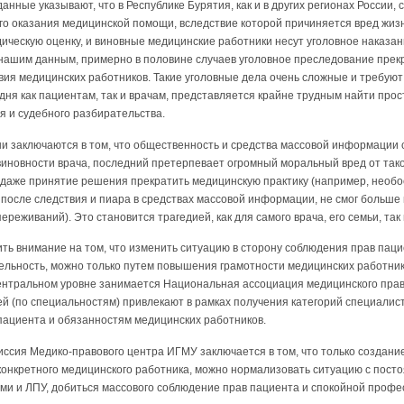
нные указывают, что в Республике Бурятия, как и в других регионах России, 
о оказания медицинской помощи, вследствие которой причиняется вред жиз
ческую оценку, и виновные медицинские работники несут уголовное наказан
 нашим данным, примерно в половине случаев уголовное преследование прек
вия медицинских работников. Такие уголовные дела очень сложные и требую
дня как пациентам, так и врачам, представляется крайне трудным найти прост
я и судебного разбирательства.
и заключаются в том, что общественность и средства массовой информации 
евиновности врача, последний претерпевает огромный моральный вред от так
 даже принятие решения прекратить медицинскую практику (например, необ
 после следствия и пиара в средствах массовой информации, не смог больше 
еживаний). Это становится трагедией, как для самого врача, его семьи, так и
ить внимание на том, что изменить ситуацию в сторону соблюдения прав паци
льность, можно только путем повышения грамотности медицинских работник
ентральном уровне занимается Национальная ассоциация медицинского прав
ей (по специальностям) привлекают в рамках получения категорий специалис
пациента и обязанностям медицинских работников.
иссия Медико-правового центра ИГМУ заключается в том, что только создани
конкретного медицинского работника, можно нормализовать ситуацию с пос
ами и ЛПУ, добиться массового соблюдение прав пациента и спокойной проф