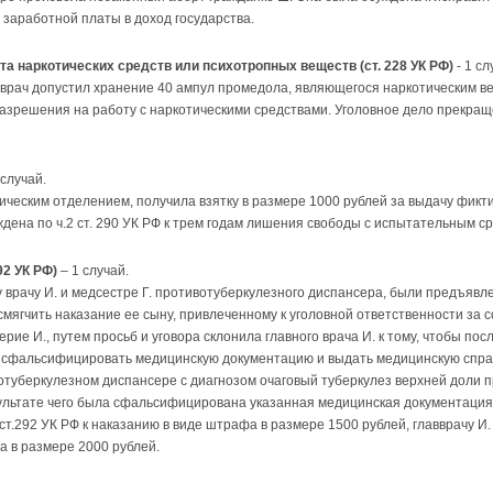
 заработной платы в доход государства.
а наркотических средств или психотропных веществ (ст. 228 УК РФ)
- 1 сл
 врач допустил хранение 40 ампул промедола, являющегося наркотическим ве
зрешения на работу с наркотическими средствами. Уголовное дело прекраще
 случай.
ическим отделением, получила взятку в размере 1000 рублей за выдачу фикт
дена по ч.2 ст. 290 УК РФ к трем годам лишения свободы с испытательным ср
92 УК РФ)
– 1 случай.
у врачу И. и медсестре Г. противотуберкулезного диспансера, были предъявл
 смягчить наказание ее сыну, привлеченному к уголовной ответственности за
рие И., путем просьб и уговора склонила главного врача И. к тому, чтобы по
фальсифицировать медицинскую документацию и выдать медицинскую справку о
вотуберкулезном диспансере с диагнозом очаговый туберкулез верхней доли пр
ультате чего была сфальсифицирована указанная медицинская документация
ст.292 УК РФ к наказанию в виде штрафа в размере 1500 рублей, главврачу И.
 в размере 2000 рублей.