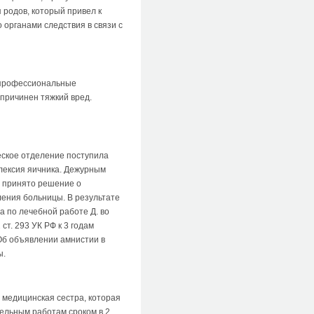
 родов, который привел к
 органами следствия в связи с
и профессиональные
 причинен тяжкий вред.
еское отделение поступила
плексия яичника. Дежурным
, принято решение о
ления больницы. В результате
а по лечебной работе Д. во
ст. 293 УК РФ к 3 годам
Об объявлении амнистии в
ы.
 медицинская сестра, которая
ельным работам сроком в 2