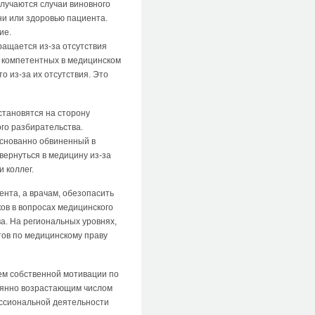
случаются случаи виновного
ни или здоровью пациента.
ие.
ращается из-за отсутствия
т компетентных в медицинском
о из-за их отсутствия. Это
становятся на сторону
ого разбирательства.
основанно обвиненный в
вернуться в медицину из-за
 коллег.
ента, а врачам, обезопасить
ов в вопросах медицинского
а. На региональных уровнях,
тов по медицинскому праву
ем собственной мотивации по
тоянно возрастающим числом
ессиональной деятельности