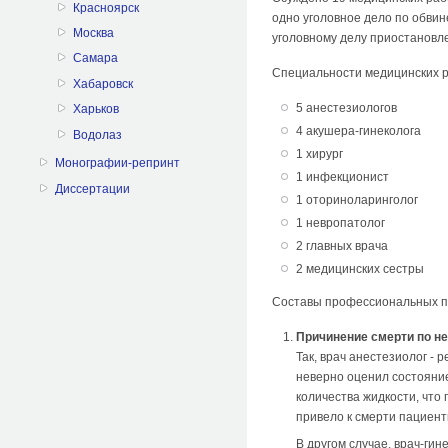
Красноярск
одно уголовное дело по обвин
Москва
уголовному делу приостановле
Самара
Специальности медицинских р
Хабаровск
5 анестезиологов
Харьков
4 акушера-гинеколога
Водолаз
1 хирург
Монографии-репринт
1 инфекционист
Диссертации
1 оториноларинголог
1 невропатолог
2 главных врача
2 медицинских сестры
Составы профессиональных пр
Причинение смерти по нео
Так, врач анестезиолог 
неверно оценил состояни
количества жидкости, что 
привело к смерти пациент
В другом случае, врач-ги