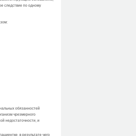
ое следствие по одному
зом:
ональных обязанностей
рганизм чрезмерного
ной недостаточности, и
ациентке, в результате чего