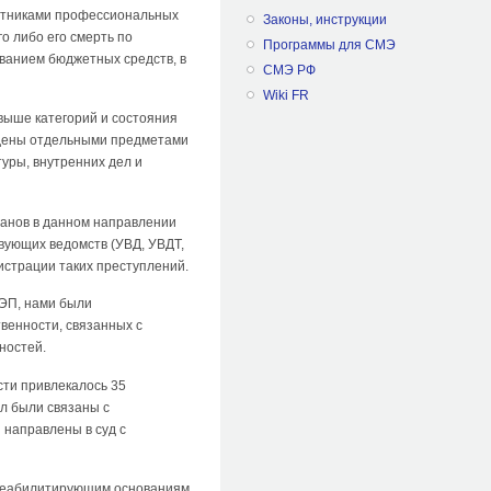
отниками профессиональных
Законы, инструкции
о либо его смерть по
Программы для СМЭ
льзованием бюджетных средств, в
СМЭ РФ
Wiki FR
 выше категорий и состояния
едены отдельными предметами
уры, внутренних дел и
ганов в данном направлении
вующих ведомств (УВД, УВДТ,
истрации таких преступлений.
УЭП, нами были
венности, связанных с
ностей.
сти привлекалось 35
ел были связаны с
направлены в суд с
ереабилитирующим основаниям,