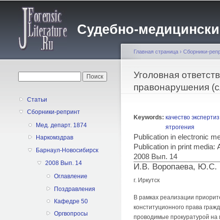
Судебно-медицинский 
Главная страница
›
Сборники-реп
Вы здесь
Уголовная ответст
Форма поиска
Поиск
правонарушения (с
Статьи
Сборники-репринт
Keywords:
качество экспертиз
Мед. департ. 1874
ятрогения
Publication in electronic 
Наркомздрав
Publication in print med
Барнаул-Новосибирск
2008 Вып. 14
2008 Вып. 14
И.В. Воропаева, Ю.С.
Оглавление
г. Иркутск
Поздравления
В рамках реализации приорит
Кафедре 50
конституционного права гражд
Оргвопросы
проводимые прокуратурой на 