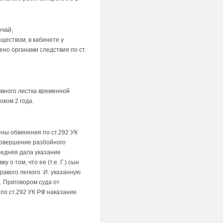
учай;
ществом, в кабинете у
но органами следствия по ст.
ивного листка временной
оком 2 года.
ены обвинения по ст.292 УК
 совершение разбойного
следняя дала указание
 том, что ее (т.е. Г.) сын
авого легкого. И. указанную
. Приговором суда от
 по ст.292 УК РФ наказание