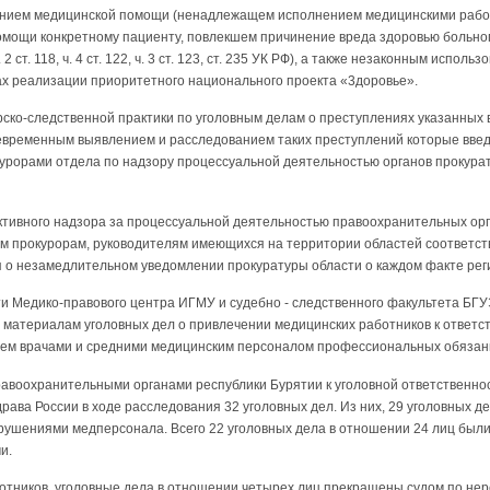
нием медицинской помощи (ненадлежащем исполнением медицинскими раб
омощи конкретному пациенту, повлекшем причинение вреда здоровью больног
. 2 ст. 118, ч. 4 ст. 122, ч. 3 ст. 123, ст. 235 УК РФ), а также незаконным испо
ах реализации приоритетного национального проекта «3доровье».
орско-следственной практики по уголовным делам о преступлениях указанных
оевременным выявлением и расследованием таких преступлений которые вв
урорами отдела по надзору процессуальной деятельностью органов прокурат
ктивного надзора за процессуальной деятельностью правоохранительных ор
 прокурорам, руководителям имеющихся на территории областей соответст
 о незамедлительном уведомлении прокуратуры области о каждом факте рег
ти Медико-правового центра ИГМУ и судебно - следственного факультета БГ
материалам уголовных дел о привлечении медицинских работников к ответст
ем врачами и средними медицинским персоналом профессиональных обязан
 правоохранительными органами республики Бурятии к уголовной ответственно
ава России в ходе расследования 32 уголовных дел. Из них, 29 уголовных д
шениями медперсонала. Всего 22 уголовных дела в отношении 24 лиц были 
и.
отников, уголовные дела в отношении четырех лиц прекращены судом по н