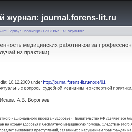
Перейти к
основному
журнал: journal.forens-lit.ru
содержанию
ринт
›
Барнаул-Новосибирск
›
2008 Вып. 14
›
Казуистика
венность медицинских работников за профессио
лучай из практики)
media: 16.12.2009 under
http://journal.forens-lit.ru/node/81
ia: Актуальные вопросы судебной медицины и экспертной практик
 Исаев, А.В. Воропаев
етного национального проекта «Здоровье» Правительство РФ уделяет все 
ан на охрану здоровья и бесплатную медицинскую помощь. Следствие этого 
предмет выявления преступлений, связанных с нарушением прав граждан н