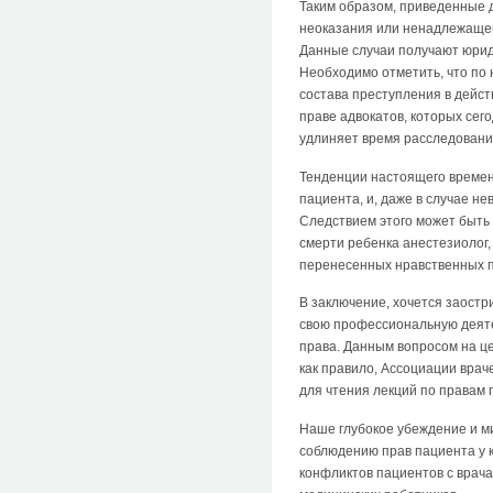
Таким образом, приведенные да
неоказания или ненадлежащег
Данные случаи получают юриди
Необходимо отметить, что по
состава преступления в дейст
праве адвокатов, которых сего
удлиняет время расследовани
Тенденции настоящего времен
пациента, и, даже в случае н
Следствием этого может быть
смерти ребенка анестезиолог,
перенесенных нравственных пер
В заключение, хочется заостр
свою профессиональную деяте
права. Данным вопросом на ц
как правило, Ассоциации врач
для чтения лекций по правам 
Наше глубокое убеждение и м
соблюдению прав пациента у 
конфликтов пациентов с врач