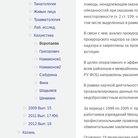
Танатология
помощь, ненадлежащем оказа
обязанностей при оказании п
Живые лица
неосторожности (ч. 2 ст. 109, ч
Травматология
том числе выделенных в рамк
Лаб. исслед.
В связи с чем, анализ прокур
Казуистика
прокурорского надзора за св
Воропаева
надзора и закреплены за прок
Григорович
юстиции.
Намаконов1
В целях оперативного и эффе
Намаконов2
всем районным и межрайонным
РУ ФСБ) направлены указания
Сабурина
Финк
В рамках научной деятельнос
Шадымов
проанализированы данные по 
недобросовестным исполнени
Шемякин
2009 Вып. 15
За период с 1999 по 2005 гг.
работников учреждений Минздр
2011 Вып. 17 Юб.
профессиональными правонару
2012 Вып. 18
обвинительными заключениям
Казань
Осуждено 19 медицинских раб