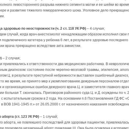
полного левостороннего разрыва нижнего сегмента матки и ее шейки во время
ере и развитию тяжелого геморрагического шока. Уголовное дело прекращено
ии.
 здоровью по неосторожности (ч. 2 ст. 118 УК РФ)
– 4 случая;
едем случай, когда врач-анестезиолог ненадлежащим образом исполнил сво
 подключичного катетера у ребенка 6 лет, в результате здоровью последнего
ии врача прекращено вследствие акта амнистии.
Ф)
– 2 случая;
и привлекались к ответственности два медицинских работника. В неврологич
ьным диагнозом: состояние после черепно-мозговой травмы, эпилепсия, апо
огом Ц. в результате преступной небрежности выставлен ошибочный диагноз
 то же время, не принято мер к укомплектованию дежурным персоналом отде
х и организационных ошибок дежурного врача Ц. и заместителя главного врач
 больная Т. скончалась. Приговором районного суда Ц. и Д. осуждены по ч. 2 
с испытательным сроком в 2 года. На основании п.6 Постановления ГД ФС «
в ВОВ 1941-1945 гг.» от 26.05.2000 г. от назначенного наказания освобожден
аборта (ст. 123 УК РФ)
– 1 случай;
о аборта, не повлекшего последствий для здоровья пациентки, привлекалась
ре произвела незаконный аборт гражданке Ш. Она была осуждена к исправит