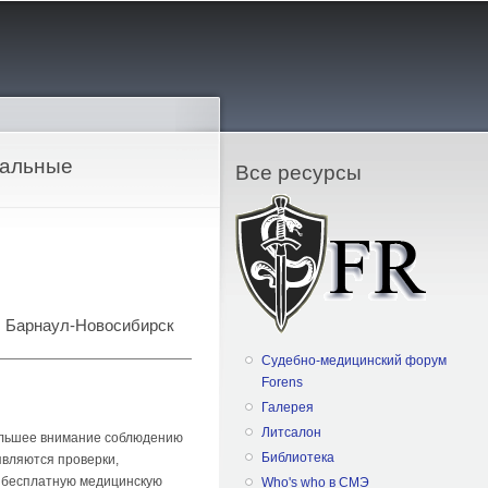
нальные
Все ресурсы
и, Барнаул-Новосибирск
Судебно-медицинский форум
Forens
Галерея
Литсалон
большее внимание соблюдению
Библиотека
являются проверки,
а бесплатную медицинскую
Who's who в СМЭ