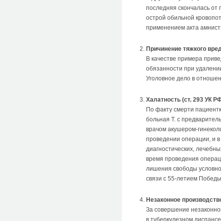
последняя скончалась от 
острой обильной кровопот
применением акта амнист
Причинение тяжкого вреда
В качестве примера прив
обязанности при удалении
Уголовное дело в отношен
Халатность (ст. 293 УК Р
По факту смерти пациентк
больная Т. с предварител
врачом акушером-гинекол
проведении операции, и в
диагностических, лечебны
время проведения операции
лишения свободы условно 
связи с 55-летием Победы 
Незаконное производство 
За совершение незаконног
в туберкулезном диспансе