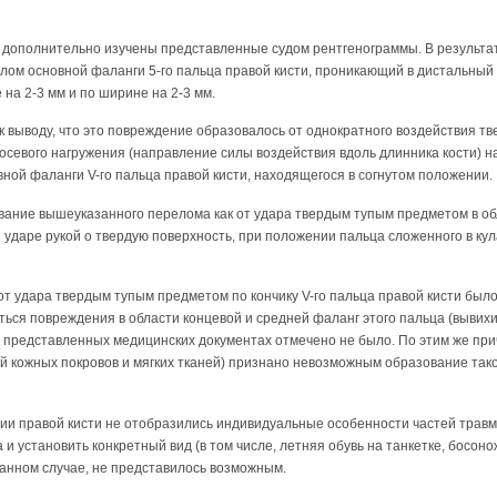
 дополнительно изучены представленные судом рентгенограммы. В результат
ерелом основной фаланги 5-го пальца правой кисти, проникающий в дистальны
на 2-3 мм и по ширине на 2-3 мм.
 выводу, что это повреждение образовалось от однократного воздействия тв
севого нагружения (направление силы воздействия вдоль длинника кости) н
ной фаланги V-го пальца правой кисти, находящегося в согнутом положении.
ание вышеуказанного перелома как от удара твердым тупым предметом в обл
и ударе рукой о твердую поверхность, при положении пальца сложенного в кул
т удара твердым тупым предметом по кончику V-го пальца правой кисти было и
ся повреждения в области концевой и средней фаланг этого пальца (вывихи
в представленных медицинских документах отмечено не было. По этим же при
й кожных покровов и мягких тканей) признано невозможным образование так
ении правой кисти не отобразились индивидуальные особенности частей тра
 и установить конкретный вид (в том числе, летняя обувь на танкетке, босо
в данном случае, не представилось возможным.