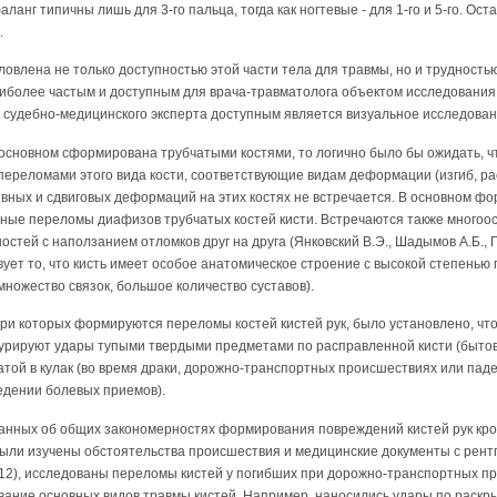
анг типичны лишь для 3-го пальца, тогда как ногтевые - для 1-го и 5-го. Ост
.
овлена не только доступностью этой части тела для травмы, но и трудност
более частым и доступным для врача-травматолога объектом исследования 
я судебно-медицинского эксперта доступным является визуальное исследован
и в основном сформирована трубчатыми костями, то логично было бы ожидать, 
ереломами этого вида кости, соответствующие видам деформации (изгиб, рас
рывных и сдвиговых деформаций на этих костях не встречается. В основном ф
ные переломы диафизов трубчатых костей кисти. Встречаются также многоо
стей с наползанием отломков друг на друга (Янковский В.Э., Шадымов А.Б., Пя
вует то, что кисть имеет особое анатомическое строение с высокой степенью
множество связок, большое количество суставов).
ри которых формируются переломы костей кистей рук, было установлено, что 
гурируют удары тупыми твердыми предметами по расправленной кисти (быто
атой в кулак (во время драки, дорожно-транспортных происшествиях или паде
едении болевых приемов).
анных об общих закономерностях формирования повреждений кистей рук кр
 были изучены обстоятельства происшествия и медицинские документы с рен
(12), исследованы переломы кистей у погибших при дорожно-транспортных пр
ние основных видов травмы кистей. Например, наносились удары по раскрыто