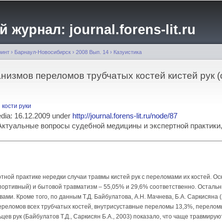
Перейти к
основному
журнал: journal.forens-lit.ru
содержанию
ринт
›
Барнаул-Новосибирск
›
2008 Вып. 14
›
Казуистика
измов переломов трубчатых костей кистей рук (
 кости руки
media: 16.12.2009 under
http://journal.forens-lit.ru/node/87
ia: Актуальные вопросы судебной медицины и экспертной практик
тной практике нередки случаи травмы кистей рук с переломами их костей. Ос
портивный) и бытовой травматизм – 55,05% и 29,6% соответственно. Осталь
ми. Кроме того, по данным Т.Д. Байбулатова, А.Н. Мачнева, Б.А. Саркисяна
ереломов всех трубчатых костей, внутрисуставные переломы 13,3%, перелом
ев рук (Байбулатов Т.Д., Саркисян Б.А., 2003) показало, что чаще травмирую