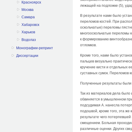
Красноярск
лежащей на подложке (5), удар
Москва
В результате нами было устан
Самара
переломов костей. При распол
Хабаровск
оскольчатые) переломы пястны
Харьков
многооскольчатые переломы ко
к формированию винтообразны
Водолаз
отломков.
Монографии-репринт
Кроме того, нами было устано
Диссертации
пальцев визуально практичес
кручение кисти и отдельных е
суставных сумок. Переломов к
Полученные результаты были 
Так из материалов дела было 
обвиняется в умышленном при
подсудимая А. нанесла потерп
подошвой, кроме того, эта же
результате чего потерпевшей
смещением. Больная проходил
различные оценки. Других све