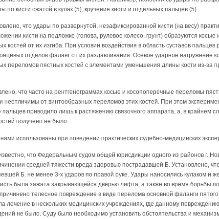
ы по кисти сжатой в кулак (5), кручение кисти и отдельных пальцев (5).
овлено, что удары по развернутой, незафиксированной кисти (на весу) прак
ожении кисти на подложке (голова, рулевое колесо, грунт) образуются косые
х костей от их изгиба. При условии воздействия в область суставов пальцев
нцевых отделов фаланг от их раздавливания. Осевое ударное нагружение ко
х переломов пястных костей с элементами уменьшения длины кости из-за 
влено, что часто на рентгенограммах косые и косопоперечные переломы пяс
ки неотличимы от винтообразных переломов этих костей. При этом эксперим
е пальцев приводило лишь к растяжению связочного аппарата, а, в крайнем сл
остей получено не было.
нами использованы при поведении практических судебно-медицинских экспе
известно, что Федеральным судом общей юрисдикции одного из районов г. Но
чинении средней тяжести вреда здоровью пострадавшей Б. Установлено, что
евшей Б. не менее 3-х ударов по правой руке. Удары наносились кулаком и ж
 кисть была зажата закрывающейся дверью лифта, а также во время борьбы п
 причинено телесное повреждение в виде перелома основной фаланги пятого 
а лечение в нескольких медицинских учреждениях, где данному повреждению
дений не было. Суду было необходимо установить обстоятельства и механиз