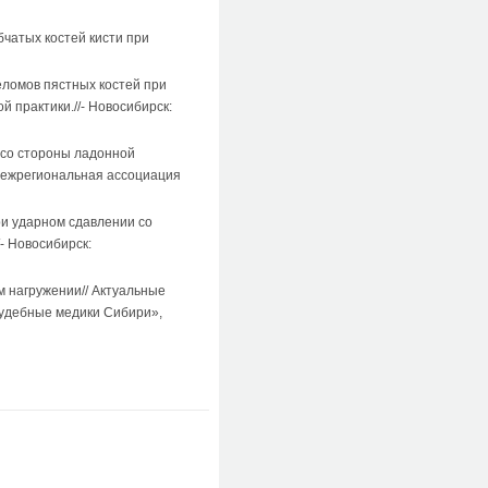
чатых костей кисти при
еломов пястных костей при
 практики.//- Новосибирск:
и со стороны ладонной
«Межрегиональная ассоциация
ри ударном сдавлении со
- Новосибирск:
ом нагружении// Актуальные
Судебные медики Сибири»,