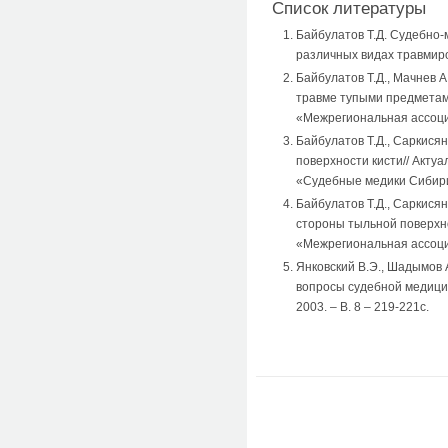
Список литературы
Байбулатов Т.Д. Судебно-
различных видах травмиро
Байбулатов Т.Д., Мачнев 
травме тупыми предметами
«Межрегиональная ассоциа
Байбулатов Т.Д., Саркися
поверхности кисти// Акту
«Судебные медики Сибири»,
Байбулатов Т.Д., Саркися
стороны тыльной поверхно
«Межрегиональная ассоциа
Янковский В.Э., Шадымов А
вопросы судебной медици
2003. – В. 8 – 219-221с.