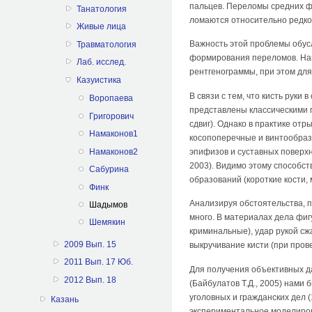
пальцев. Переломы средних фал
Танатология
ломаются относительно редко
Живые лица
Важность этой проблемы обусл
Травматология
формирования переломов. Наи
Лаб. исслед.
рентгенограммы, при этом дл
Казуистика
В связи с тем, что кисть рук
Воропаева
представлены классическими п
Григорович
сдвиг). Однако в практике от
Намаконов1
косопоперечные и винтообраз
Намаконов2
эпифизов и суставных поверхно
2003). Видимо этому способст
Сабурина
образований (короткие кости, 
Финк
Анализируя обстоятельства, п
Шадымов
много. В материалах дела фи
Шемякин
криминальные), удар рукой сж
2009 Вып. 15
выкручивание кисти (при пров
2011 Вып. 17 Юб.
Для получения объективных д
2012 Вып. 18
(Байбулатов Т.Д., 2005) нами
уголовных и гражданских дел 
Казань
экспериментальное моделирова