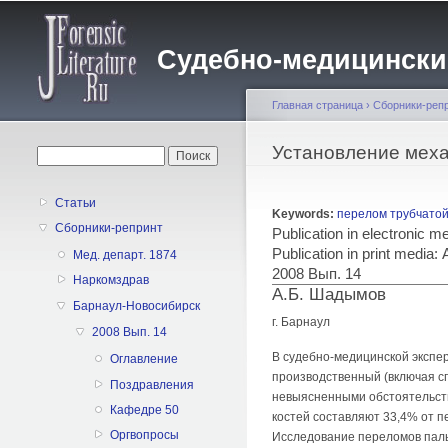
Судебно-медицинский 
Главная страница
›
Сборники-реп
Вы здесь
Установление механ
Форма поиска
Поиск
Статьи
Keywords:
перелом трубчатой
Сборники-репринт
Publication in electronic 
Publication in print med
Мед. департ. 1874
2008 Вып. 14
Наркомздрав
А.Б. Шадымов
Барнаул-Новосибирск
г. Барнаул
2008 Вып. 14
В судебно-медицинской экспер
Оглавление
производственный (включая с
Поздравления
невыясненными обстоятельства
Кафедре 50
костей составляют 33,4% от п
Оргвопросы
Исследование переломов пальц