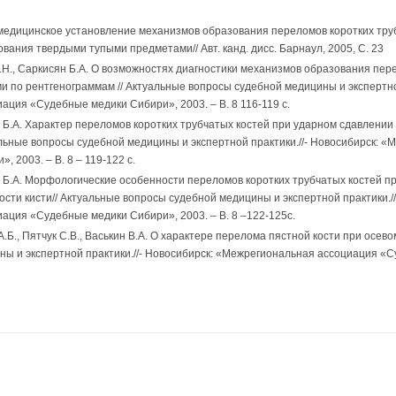
медицинское установление механизмов образования переломов коротких труб
вания твердыми тупыми предметами// Авт. канд. дисс. Барнаул, 2005, С. 23
А.Н., Саркисян Б.А. О возможностях диагностики механизмов образования пер
 по рентгенограммам // Актуальные вопросы судебной медицины и экспертной
ция «Судебные медики Сибири», 2003. – В. 8 116-119 с.
н Б.А. Характер переломов коротких трубчатых костей при ударном сдавлени
альные вопросы судебной медицины и экспертной практики.//- Новосибирск: 
 2003. – В. 8 – 119-122 с.
н Б.А. Морфологические особенности переломов коротких трубчатых костей п
сти кисти// Актуальные вопросы судебной медицины и экспертной практики.//
ция «Судебные медики Сибири», 2003. – В. 8 –122-125с.
.Б., Пятчук С.В., Васькин В.А. О характере перелома пястной кости при осев
ны и экспертной практики.//- Новосибирск: «Межрегиональная ассоциация «