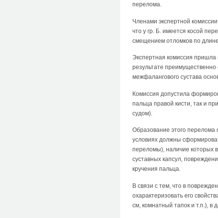
перелома.
Членами экспертной комиссии
что у гр. Б. имеется косой п
смещением отломков по длине 
Экспертная комиссия пришла к
результате преимущественно о
межфалангового сустава основ
Комиссия допустила формиров
пальца правой кисти, так и пр
судом).
Образование этого перелома о
условиях должны сформировать
переломы), наличие которых 
суставных капсул, повреждени
кручения пальца.
В связи с тем, что в поврежд
охарактеризовать его свойства
см, комнатный тапок и т.п.), 