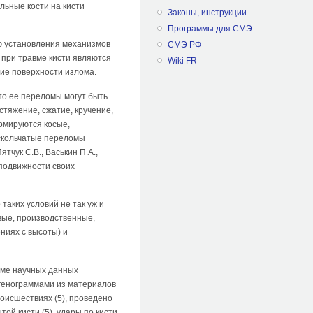
альные кости на кисти
Законы, инструкции
Программы для СМЭ
ью установления механизмов
СМЭ РФ
при травме кисти являются
Wiki FR
ие поверхности излома.
что ее переломы могут быть
тяжение, сжатие, кручение,
ормируются косые,
скольчатые переломы
тчук С.В., Васькин П.А.,
 подвижности своих
таких условий не так уж и
вые, производственные,
ниях с высоты) и
оме научных данных
тгенограммами из материалов
оисшествиях (5), проведено
й кисти (5), удары по кисти