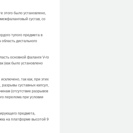
е этого было установлено,
й межфаланговый сустав, со
ердого тупого предмета в
а область дистального
асть основной фаланги V-го
ак (как было установлено
сключено, так как, при этих
, разрывы суставных капсул,
чинам (отсутствие разрывов
ого перелома при условии
вмирующего предмета,
ножка на платформе высотой 9