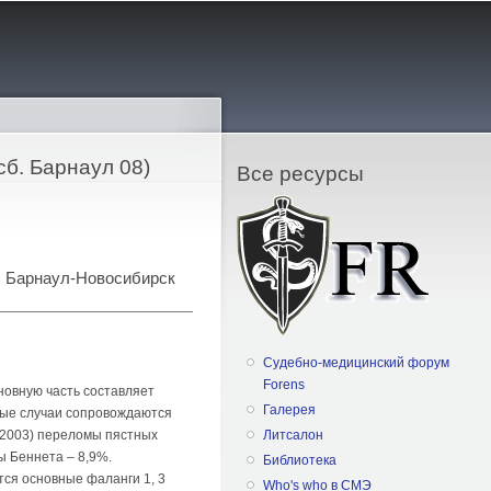
сб. Барнаул 08)
Все ресурсы
и, Барнаул-Новосибирск
Судебно-медицинский форум
Forens
новную часть составляет
Галерея
ные случаи сопровождаются
 (2003) переломы пястных
Литсалон
ы Беннета – 8,9%.
Библиотека
тся основные фаланги 1, 3
Who's who в СМЭ