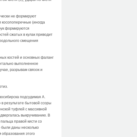
тически не формируют
 и косопоперечные (иногда
 рук формируются
стей сжатых в кулак приводит
продольного смещения
тных костей и основных фаланг
ентально выполненное
учае, разрывам связок и
ртиз.
восибирска подсудимая А.
 в результате бытовой ссоры
енской туфлей с массивной
одвергалась выкручиванию. В
пальца правой кисти со
 были даны несколько
м образования этого