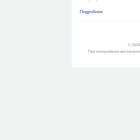
Подробнее
о Установление меха
Барнаул 08)
© 2009-
При копировании материалов с