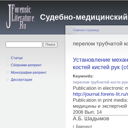
Пе
о
Судебно-медицинский жу
с
Главная страница
Вы здесь
перелом трубчатой к
Форма поиска
Поиск
Статьи
Установление механ
Сборники-репринт
костей кистей рук (с
Монографии-репринт
Keywords:
Диссертации
перелом трубчатой кости рук
Publication in electronic
http://journal.forens-lit.ru
Publication in print med
медицины и экспертной
2008 Вып. 14
А.Б. Шадымов
г. Барнаул