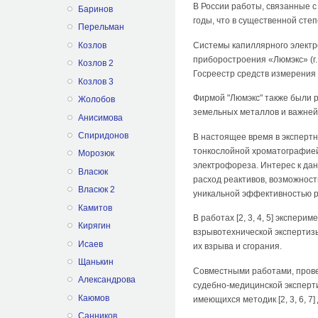
В России работы, связанные с
Баринов
годы, что в существенной ст
Перельман
Системы капиллярного электр
Козлов
приборостроения «Люмэкс» (г.
Козлов 2
Госреестр средств измерения [
Козлов 3
Фирмой "Люмэкс" также были 
Жолобов
земельных металлов и важнейш
Анисимова
Спиридонов
В настоящее время в экспертн
тонкослойной хроматографией
Морозюк
электрофореза. Интерес к дан
Власюк
расход реактивов, возможнос
Власюк 2
уникальной эффективностью р
Камитов
В работах [2, 3, 4, 5] экспе
Кирягин
взрывотехнической экспертизы
Исаев
их взрыва и сгорания.
Щанькин
Совместными работами, прове
Александрова
судебно-медицинской эксперт
Каюмов
имеющихся методик [2, 3, 6, 
Санников