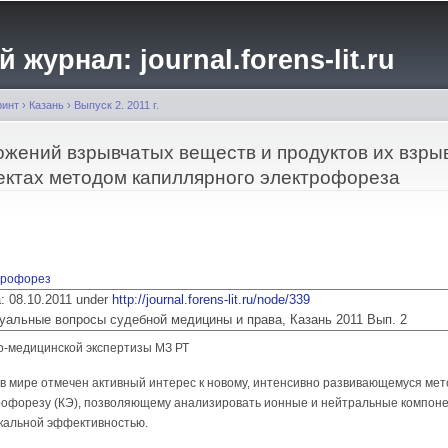
Перейти к
основному
журнал: journal.forens-lit.ru
содержанию
ринт
›
Казань
›
Выпуск 2. 2011 г.
жений взрывчатых веществ и продуктов их взры
ектах методом капиллярного электрофореза
трофорез
ia: 08.10.2011 under
http://journal.forens-lit.ru/node/339
 Актуальные вопросы судебной медицины и права, Казань 2011 Вып. 2
о-медицинской экспертизы МЗ РТ
 в мире отмечен активный интерес к новому, интенсивно развивающемуся ме
рофорезу (КЭ), позволяющему анализировать ионные и нейтральные компон
икальной эффективностью.