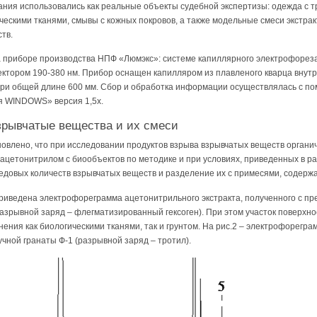
ания использовались как реальные объекты судебной экспертизы: одежда с т
ческими тканями, смывы с кожных покровов, а также модельные смеси экстра
тв.
 приборе производства НПФ «Люмэкс»: системе капиллярного электрофореза
ктором 190-380 нм. Прибор оснащен капилляром из плавленого кварца внут
ри общей длине 600 мм. Сбор и обработка информации осуществлялась с п
я WINDOWS» версия 1,5х.
зрывчатые вещества и их смеси
овлено, что при исследовании продуктов взрыва взрывчатых веществ органи
ацетонитрилом с биообъектов по методике и при условиях, приведенных в рабо
довых количеств взрывчатых веществ и разделение их с примесями, содержа
приведена электрофореграмма ацетонитрильного экстракта, полученного с п
разрывной заряд – флегматизированный гексоген). При этом участок поверхн
ения как биологическими тканями, так и грунтом. На рис.2 – электрофорегра
учной гранаты Ф-1 (разрывной заряд – тротил).