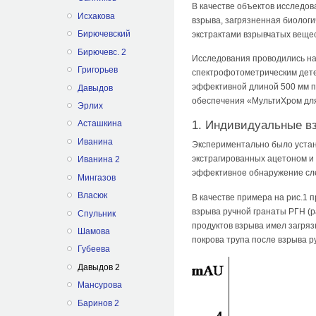
В качестве объектов исследов
Исхакова
взрыва, загрязненная биологи
Бирючевский
экстрактами взрывчатых вещес
Бирючевс. 2
Исследования проводились на
Григорьев
спектрофотометрическим дете
эффективной длиной 500 мм п
Давыдов
обеспечения «МультиХром дл
Эрлих
1. Индивидуальные в
Асташкина
Иванина
Экспериментально было устан
экстрагированных ацетоном и 
Иванина 2
эффективное обнаружение сле
Мингазов
Власюк
В качестве примера на рис.1 
взрыва ручной гранаты РГН (
Спульник
продуктов взрыва имел загрязн
Шамова
покрова трупа после взрыва р
Губеева
Давыдов 2
Мансурова
Баринов 2