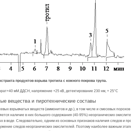
стракта продуктов взрыва тротила с кожного покрова трупа.
орат+40 мМ ДДСН, напряжение +25 кВ, детектирование 230 нм, + 25°С
тые вещества и пиротехнические составы
вых взрывчатых веществ (аммонитов и др.), в том числе и смесевых порохов 
яется наличие в них большого содержания (40-95%) неорганических окислите
ых в воде. Следовательно, одним из основных признаков наличия следов и пр
ружение следов неорганических окислителей. Поэтому наиболее важным этап