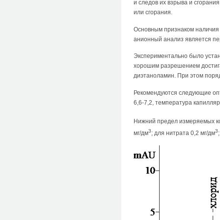
и следов их взрыва и сгорани
или сгорания.
Основным признаком наличия с
анионный анализ является пе
Экспериментально было установ
хорошим разрешением достигае
диэтаноламин. При этом порядо
Рекомендуются следующие опт
6,6-7,2, температура капилля
Нижний предел измеряемых кон
3
3
мг/дм
; для нитрата 0,2 мг/дм