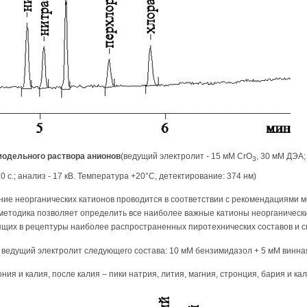
модельного раствора анионов
(ведущий электролит - 15 мМ CrO
, 30 мМ ДЭА;
3
0 с.; анализ - 17 кВ. Температура +20°С, детектирование: 374 нм)
ие неорганических катионов проводится в соответствии с рекомендациями м
 методика позволяет определить все наиболее важные катионы неорганическ
дящих в рецептуры наиболее распространенных пиротехнических составов и 
 ведущий электролит следующего состава: 10 мМ бензимидазол + 5 мМ винная
я и калия, после калия – пики натрия, лития, магния, стронция, бария и каль