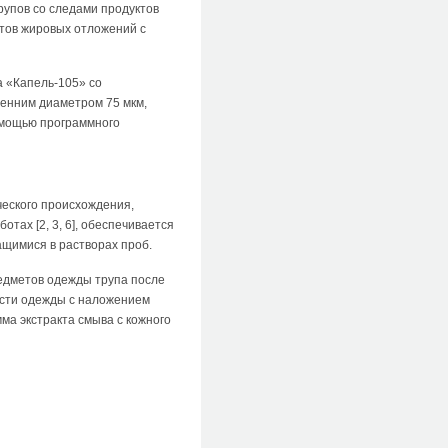
рупов со следами продуктов
ктов жировых отложений с
 «Капель-105» со
ренним диаметром 75 мкм,
омощью программного
ческого происхождения,
тах [2, 3, 6], обеспечивается
щимися в растворах проб.
редметов одежды трупа после
ости одежды с наложением
мма экстракта смыва с кожного