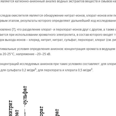
я является катионно-анионный анализ водных экстрактов веществ и смывов н
ледов окислителя является обнаружение нитрат-ионов, хлорат-ионов или пе
рвым этапом, результаты которого определяют дальнейший ход исследовани
лено [7], что разделение хлорат- и перхлорат-ионов друг с другом, а также
тся при использовании хроматного электролита, в состав которого входят то
к выхода ионов – хлорид, нитрит, нитрат, сульфат, перхлорат, хлорат (см. рис
имальные условия определения анионов: концентрация хромата в ведущем э
ра 20-25°С, напряжение –20–25 кВ.
центраций исследуемых анионов при таких условиях составляет: для хлорид
3
3
; для сульфата 0,2 мг/дм
; для перхлората и хлората 0,5 мг/дм
.