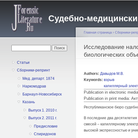
Судебно-медицинский 
Главная страница
›
Сборники-реп
Вы здесь
Исследование нало
Форма поиска
Поиск
биологических объ
Статьи
Сборники-репринт
Authors:
Давыдов М.В.
Мед. департ. 1874
Keywords:
взрыв
капиллярный элек
Наркомздрав
Publication in electronic med
Барнаул-Новосибирск
Publication in print media:
Казань
Республиканское бюро судебн
Выпуск 1. 2010 г.
В последние два десятилетия
Выпуск 2. 2011 г.
смесей – капиллярному элект
Предисловие
высокой экспрессностью и ун
Спиридонов