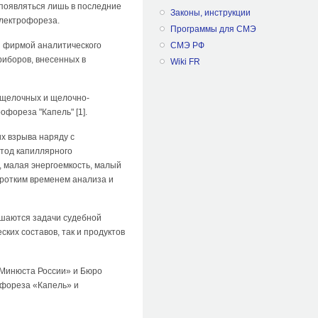
 появляться лишь в последние
Законы, инструкции
электрофореза.
Программы для СМЭ
 фирмой аналитического
СМЭ РФ
риборов, внесенных в
Wiki FR
 щелочных и щелочно-
фореза "Капель" [1].
х взрыва наряду с
тод капиллярного
, малая энергоемкость, малый
оротким временем анализа и
решаются задачи судебной
ких составов, так и продуктов
 Минюста России» и Бюро
офореза «Капель» и