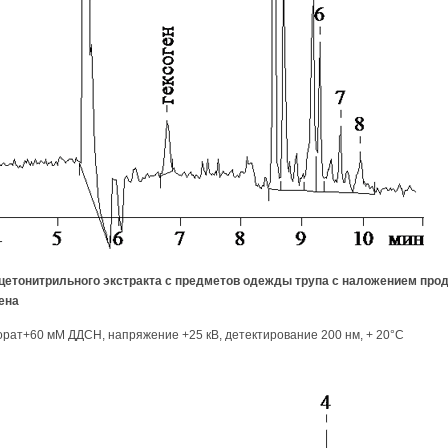
цетонитрильного экстракта с предметов одежды трупа с наложением про
ена
орат+60 мМ ДДСН, напряжение +25 кВ, детектирование 200 нм, + 20°С