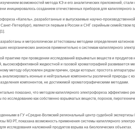
 изучением возможностей метода КЭ и его аналитических приложений, стали
епени инициировалось созданием отечественных приборов для капиллярного 
офореза «Капель», разработанные и выпускаемые научно-производственной
 Санкт-Петербург), являются первым в России и СНГ серийным семейством п
1].
разработаны и метрологически аттестованы методики определения катионов
их неорганических анионов применительно к системам капиллярного электро
ой практике при проведении исследований взрывчатых веществ и продуктов и
, высокоэффективной жидкостной и газовой хроматографией развивается ме
ному методу обусловлен рядом причин, среди которых: простота аппаратуры
ть анализировать ионные и нейтральные компоненты различной природы с к
азделения компонентов, не достижимой хроматографическими методами.
риментально показано, что методом капиллярного электрофореза эффективно 
 по исследованию как собственно взрывчатых веществ, порохов, пиротехничес
денными в ГУ «Средне-Волжский региональный центр судебной экспертизы
изы МЗ РТ, показана возможность применения системы капиллярного электр
7] для исследования наложений продуктов взрыва на биологических объектах.