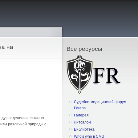
ва на
Все ресурсы
Судебно-медицинский форум
Forens
Галерея
тоду разделения сложных
Литсалон
енты различной природы с
Библиотека
Who's who в СМЭ