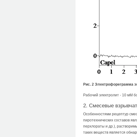
Рис. 2 Электрофореграмма эк
Рабочий электролит - 10 мМ б
2. Смесевые взрывча
Особенностями рецептур смесе
пиротехнических составов явл
перхлораты и др.), растворим
таких веществ является обна