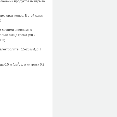
аложений продуктов их взрыва
рхлорат-ионов. В этой связи
й.
 и другими анионами с
лько оксид хрома (VI) и
.3).
лектролите ~15-20 мМ, рН ~
3
а 0,5 мг/дм
; для нитрита 0,2