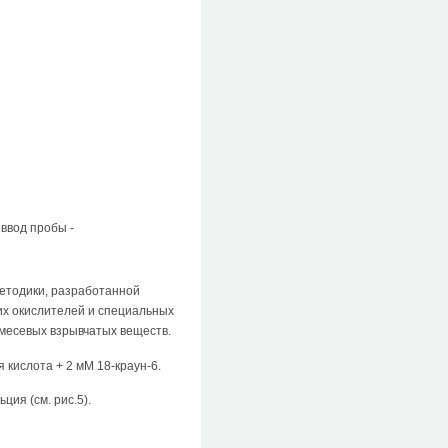
 ввод пробы -
етодики, разработанной
их окислителей и специальных
смесевых взрывчатых веществ.
 кислота + 2 мМ 18-краун-6.
ция (см. рис.5).