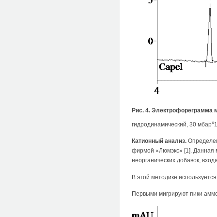
Рис. 4. Электрофореграмма 
х
гидродинамический, 30 мбар
1
Катионный анализ.
Определен
фирмой «Люмэкс» [1]. Данная
неорганических добавок, вхо
В этой методике используется
Первыми мигрируют пики аммони