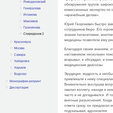
Ромодановский
обнаружения трупов, широко
Генералова
комиссионных экспертиз по о
Исхакова
«врачебным делам».
Максимов
Юрий Георгиевич быстро зав
Газизянова
сотрудников бюро. Его огро
Спиридонов 2
знание патанатомии, анатом
медицины позволяли ему ре
Красноярск
Москва
Благодаря своим знаниям, о
наставником нескольких пок
Самара
вскрывал, и обсуждал, и по
Хабаровск
медицинские диагнозы.
Харьков
Эрудиция, мудрость и необы
Водолаз
привлекали к нему специали
Монографии-репринт
Внимательно выслушав вопр
Диссертации
хвалил коллегу, находя в не
часто и не догадывался. И т
внятные разъяснения. Когда
ответа сразу, он предлагал и
подсказывая, вдохновляя.