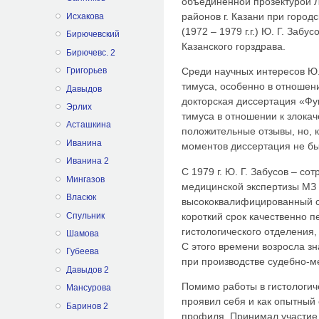
объединенной прозектурой Л
районов г. Казани при город
Исхакова
(1972 – 1979 г.г.) Ю. Г. Заб
Бирючевский
Казанского горздрава.
Бирючевс. 2
Григорьев
Среди научных интересов Ю.
тимуса, особенно в отношени
Давыдов
докторская диссертация «Ф
Эрлих
тимуса в отношении к злока
Асташкина
положительные отзывы, но, 
Иванина
моментов диссертация не б
Иванина 2
С 1979 г. Ю. Г. Забусов – с
Мингазов
медицинской экспертизы МЗ 
Власюк
высококвалифицированный с
Спульник
короткий срок качественно п
гистологического отделения, 
Шамова
С этого времени возросла з
Губеева
при производстве судебно-ме
Давыдов 2
Помимо работы в гистологи
Мансурова
проявил себя и как опытный
Баринов 2
профиля. Принимал участие 