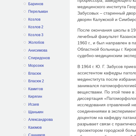
профессора, заведующего ка
Баринов
медицинского института Гео
Перельман
Забусовых – старинный двор
дворян Калужской и Симбирс
Козлов
Козлов 2
После окончания школы в 195
Козлов 3
лечебный факультет Казанско
Жолобов
1960 г., и был направлен в 
Областной больницы г. Киро
Анисимова
судебно-медицинским экспе
Спиридонов
Морозюк
В 1964 г. Ю. Г. Забусов прие
ассистентом кафедры патоло
Власюк
мединститута после избрани
Власюк 2
занимался патоморфологие
Камитов
веществами. По этой теме в
Кирягин
диссертация «Патоморфолог
Исаев
исследования отравлений н
соединениями в эксперименте
Щанькин
доцентом на кафедру патанат
Александрова
разрывает связи с практичес
Каюмов
прозектором городской больн
Санников