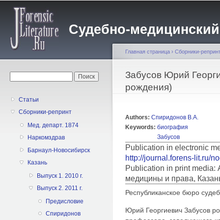
Пе
о
Судебно-медицинский жу
с
Главная страница
›
Сборники-реприн
Вы здесь
Забусов Юрий Георги
Форма поиска
Поиск
рождения)
Статьи
Сборники-репринт
Authors:
Спиридонов В.А.
Мед. департ. 1874
Keywords:
биография
Забусов
Наркомздрав
Publication in electronic m
Барнаул-Новосибирск
http://journal.forens-lit.ru/
Казань
Publication in print medi
Выпуск 1. 2010 г.
медицины и права, Казан
Выпуск 2. 2011 г.
Республиканское бюро суде
Предисловие
Юрий Георгиевич Забусов род
Спиридонов