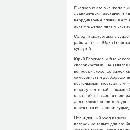
Ежедневно его вызывали в мо
«непонятных» находках, в с
неординарные случаи в его 
ясными, делая явным скрыто
Сегодня экспертами в судеб
работают сын Юрия Георгиев
супругой.
Юрий Георгиевич был челов
способностями. Он являлся 
вопросам скоропостижной см
самоубийств и др. Хорошо зн
несколькими иностранными я
и прозу, с которой знакомил 
опыт работы в составе опер
дел г. Казани он литературн
повешенных (записки судмедэ
Неожиданный уход из жизни Ю
потерей не только для его бл