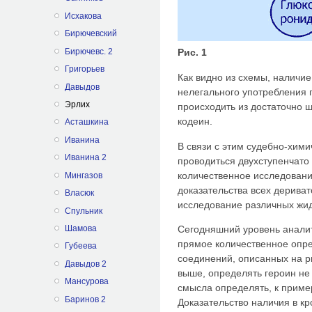
Исхакова
Бирючевский
Бирючевс. 2
Рис. 1
Григорьев
Как видно из схемы, наличи
Давыдов
нелегального употребления 
Эрлих
происходить из достаточно 
кодеин.
Асташкина
Иванина
В связи с этим судебно-хим
Иванина 2
проводиться двухступенчато 
количественное исследовани
Мингазов
доказательства всех дериват
Власюк
исследование различных жид
Спульник
Шамова
Сегодняшний уровень аналит
прямое количественное опре
Губеева
соединений, описанных на ри
Давыдов 2
выше, определять героин не
Мансурова
смысла определять, к приме
Баринов 2
Доказательство наличия в к