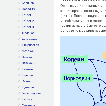
Баринов
Основными источниками мор
Перельман
зрения практического судмед
Козлов
(рис. 1). После попадания в
метаболизируется в моноаце
Козлов 2
героин из-за его быстрого р
Козлов 3
моноацетилморфина превращ
Жолобов
Анисимова
Спиридонов
Морозюк
Власюк
Власюк 2
Камитов
Кирягин
Исаев
Щанькин
Александрова
Каюмов
Санников