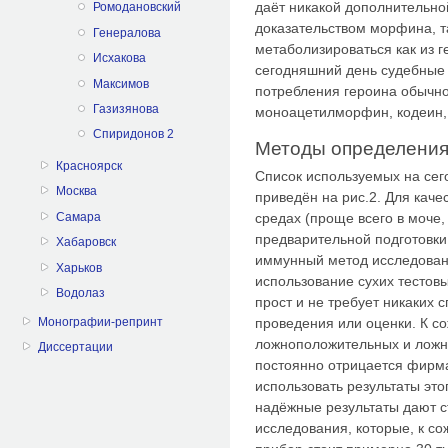
даёт никакой дополнительно
Ромодановский
доказательством морфина, т
Генералова
метаболизироваться как из г
Исхакова
сегодняшний день судебные 
Максимов
потребления героина обычн
Газизянова
моноацетилморфин, кодеин,
Спиридонов 2
Методы определения
Красноярск
Список используемых на се
Москва
приведён на рис.2. Для каче
Самара
средах (проще всего в моче, 
предварительной подготовки
Хабаровск
иммунный метод исследовани
Харьков
использование сухих тестовы
Водолаз
прост и не требует никаких 
Монографии-репринт
проведения или оценки. К с
ложноположительных и ложно
Диссертации
постоянно отрицается фирм
использовать результаты это
надёжные результаты дают 
исследования, которые, к с