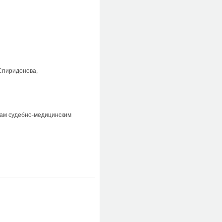
.Спиридонова,
чам судебно-медицинским