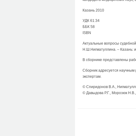
Казань 2010
УДК 61:34
ББК 58
ISBN
Актуальные вопросы судебной 
Н.Ш.Нигматуллина. – Казань: и
В сборнике представлены раб
Сборник адресуется научным 
экспертам.
© Спиридонов В.А., Нигматулл
© Давыдова Р.Г., Морозюк Н.В.