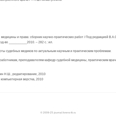
медицины и права: сборник научно-практических работ / Под редакцией В.А
зд-во __________2010. – 282 с.: ил.
оты судебных медиков по актуальным научным и практическим проблемам.
работникам, преподавателям кафедр судебной медицины, практическим вра
ин Н.Ш., редактирование, 2010
, компьютерная верстка, 2010
© 2009-25 journal.forens-lit.ru