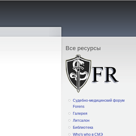
Все ресурсы
Судебно-медицинский форум
Forens
Галерея
Литсалон
Библиотека
Who's who в СМЭ