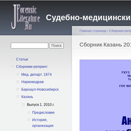
Судебно-медицинский 
Главная страница
›
Сборники-реп
Вы здесь
Сборник Казань 20
Форма поиска
Поиск
Статьи
Сборники-репринт
Мед. департ. 1874
Наркомздрав
Барнаул-Новосибирск
Казань
Выпуск 1. 2010 г.
Предисловие
История,
организация