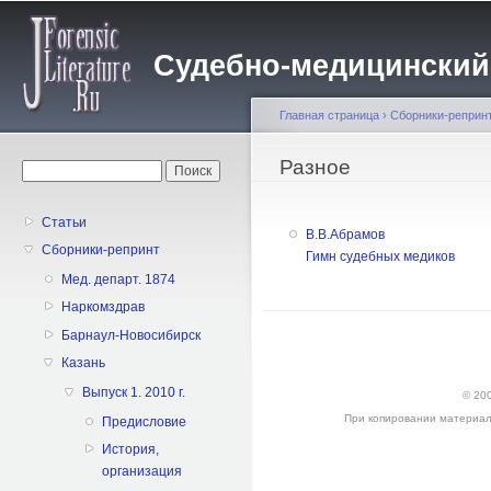
Пе
о
Судебно-медицинский жу
с
Главная страница
›
Сборники-реприн
Вы здесь
Разное
Форма поиска
Поиск
Статьи
В.В.Абрамов
Сборники-репринт
Гимн судебных медиков
Мед. департ. 1874
Наркомздрав
Барнаул-Новосибирск
Казань
Выпуск 1. 2010 г.
© 200
При копировании материалов 
Предисловие
История,
организация