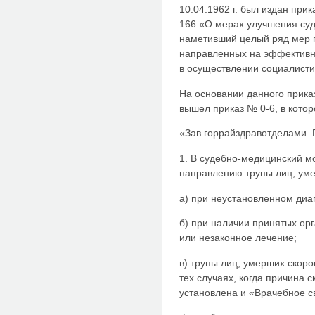
10.04.1962 г. был издан пр
166 «О мерах улучшения су
наметивший целый ряд мер п
направленных на эффективно
в осуществлении социалисти
На основании данного прика
вышел приказ № 0-6, в котор
«Зав.горрайздравотделами. 
1. В судебно-медицинский м
направлению трупы лиц, ум
а) при неустановленном диа
б) при наличии принятых ор
или незаконное лечение;
в) трупы лиц, умерших скоро
тех случаях, когда причина 
установлена и «Врачебное с