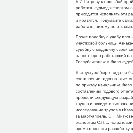
Б.И.Петрову с просьбой про
работать судмедэкспертом-
приходится исполнять эти р
и нравятся. Подумайте сами:
работать, никому не отказы
Позже подобную учебу проше
участковой больницы Азнака
судебную медицину своей сп
плодотворно работавший на
Республиканском бюро судеб
В структуре бюро тогда не б
составление годовых отчетов
по приказу начальника бюро
составлению годового отчета
провести следующую разрабо
трупов и освидетельствован
исследование трупов в г.Каз
за март-апрель, С.Н.Миткове
экспертам С.Н.Елистратовой
время провести разработку 