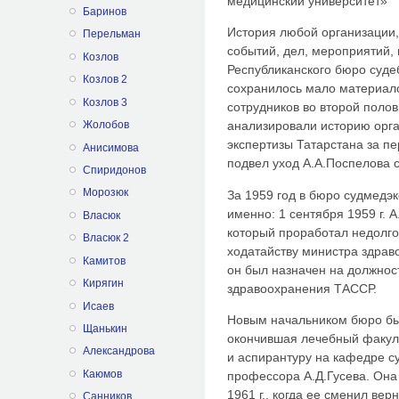
медицинский университет»
Баринов
История любой организации,
Перельман
событий, дел, мероприятий,
Козлов
Республиканского бюро суде
Козлов 2
сохранилось мало материало
Козлов 3
сотрудников во второй полови
Жолобов
анализировали историю орг
экспертизы Татарстана за пер
Анисимова
подвел уход А.А.Поспелова 
Спиридонов
Морозюк
За 1959 год в бюро судмедэк
именно: 1 сентября 1959 г. 
Власюк
который проработал недолго, 
Власюк 2
ходатайству министра здра
Камитов
он был назначен на должнос
Кирягин
здравоохранения ТАССР.
Исаев
Новым начальником бюро бы
Щанькин
окончившая лечебный факуль
Александрова
и аспирантуру на кафедре с
Каюмов
профессора А.Д.Гусева. Она
1961 г., когда ее сменил ве
Санников