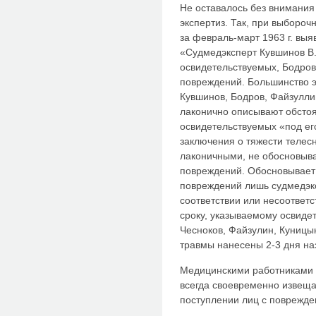
Не оставалось без внимания
экспертиз. Так, при выбороч
за февраль-март 1963 г. вы
«Судмедэксперт Кувшинов В.
освидетельствуемых, Бодров
повреждений. Большинство э
Кувшинов, Бодров, Файзулли
лаконично описывают обстоя
освидетельствуемых «под ег
заключения о тяжести телес
лаконичными, не обосновыв
повреждений. Обосновывает 
повреждений лишь судмедэкс
соответствии или несоответ
сроку, указываемому освиде
Чесноков, Файзулин, Куницы
травмы нанесены 2-3 дня на
Медицинскими работниками 
всегда своевременно извеща
поступлении лиц с поврежде