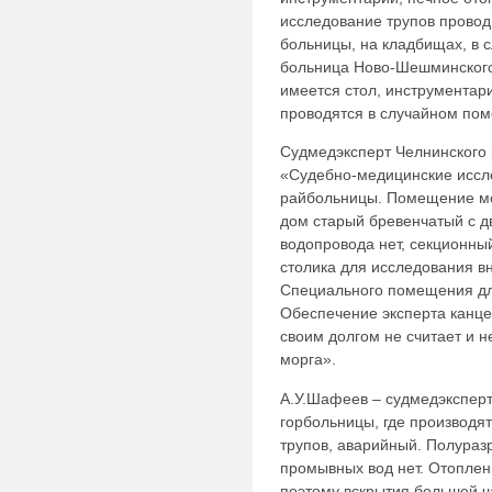
исследование трупов провод
больницы, на кладбищах, в 
больница Ново-Шешминского
имеется стол, инструментар
проводятся в случайном пом
Судмедэксперт Челнинского
«Судебно-медицинские иссл
райбольницы. Помещение мо
дом старый бревенчатый с дв
водопровода нет, секционны
столика для исследования в
Специального помещения дл
Обеспечение эксперта канц
своим долгом не считает и н
морга».
А.У.Шафеев – судмедэксперт
горбольницы, где производя
трупов, аварийный. Полураз
промывных вод нет. Отоплен
поэтому вскрытия большей ч