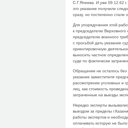
С.Г.Япеева. И уже 09.12.62 
это указание получили следо
сразу, но постепенно стали э
Для упорядочения этой рабо
к председателю Верховного
председателю военного триб
с просьбой дать указание су
ориентировочную деятельнос
выносить частное определен
суде по фактически затраче
Обращение не осталось без 
указание заместителя предс
рассмотрении уголовных и г
лиц, как стоимость проведени
затраченные на выезды эксп
Нередко эксперты вызывалис
выездом за пределы г.Казан
работы экспертов и необход
оплачивать которую не было