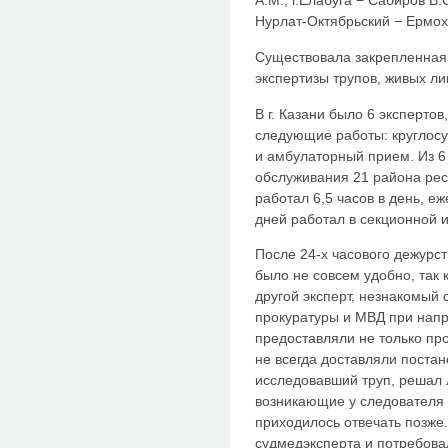
А.М., г.Елабуга − Сабиров В
Нурлат-Октябрьский − Ермох
Существовала закрепленная
экспертизы трупов, живых ли
В г. Казани было 6 эксперто
следующие работы: круглосу
и амбулаторный прием. Из 6
обслуживания 21 района рес
работал 6,5 часов в день, е
дней работал в секционной и
После 24-х часового дежурст
было не совсем удобно, так
другой эксперт, незнакомый 
прокуратуры и МВД при напр
предоставляли не только пр
не всегда доставляли постан
исследовавший труп, решал 
возникающие у следователя
приходилось отвечать позже
судмедэксперта и потребов