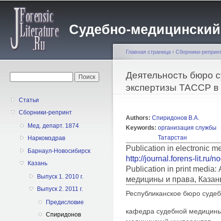
Пе
о
Судебно-медицинский жу
с
Главная страница
›
Сборники-реприн
Вы здесь
Деятельность бюро 
Форма поиска
Поиск
экспертизы ТАССР в 
Статьи
Сборники-репринт
Authors:
Спиридонов В.А.
Мед. департ. 1874
Keywords:
организация службы
Татарстан
Наркомздрав
Publication in electronic m
Барнаул-Новосибирск
http://journal.forens-lit.ru/
Казань
Publication in print medi
Выпуск 1. 2010 г.
медицины и права, Казан
Выпуск 2. 2011 г.
Республиканское бюро судеб
Предисловие
кафедра судебной медицины
Спиридонов