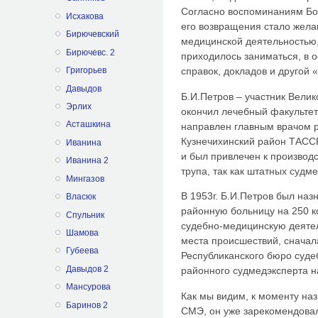
Согласно воспоминаниям Бор
Исхакова
его возвращения стало жела
Бирючевский
медицинской деятельностью, 
Бирючевс. 2
приходилось заниматься, в 
Григорьев
справок, докладов и другой 
Давыдов
Б.И.Петров – участник Велик
Эрлих
окончил лечебный факультет
Асташкина
направлен главным врачом р
Кузнечихинский район ТАССР
Иванина
и был привлечен к производ
Иванина 2
трупа, так как штатных судм
Мингазов
В 1953г. Б.И.Петров был на
Власюк
районную больницу на 250 к
Спульник
судебно-медицинскую деятел
Шамова
места происшествий, сначала
Губеева
Республиканского бюро суде
Давыдов 2
районного судмедэксперта на
Мансурова
Как мы видим, к моменту на
Баринов 2
СМЭ, он уже зарекомендова