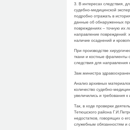
3. В интересах следствия, 
судебно-медицинской экспе
подробно отражать в истори
данные об обнаруженных пр
повреждениях – точную их л
направление повреждений: ха
наличие осаднений и кровопод
При производстве хирургиче
ткани и костные фрагменты 
следствия для направления 
Зам.министра здравоохранен
Анализ архивных материалов 
количество судебно-медицинс
увеличились и требования к и
Так, в ходе проверки деятел
Тетюшского района Г.И.Пет
недостатков, говорящих о е
служебным обязанностям и 