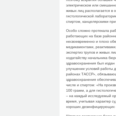
электрическом или смешанн
живых лиц располагается в 
гистологической лаборатор
спиртом, канцелярскими пр
Особо сложно протекала раб
работающих на базе районны
несвоевременно и плохо об
медикаментами, реактивами
экспертиз трупов и живых ли
ходатайству начальника бюр
здравоохранения был издан п
улучшении условий работы д
районах ТАССР», обязывающ
здравоохранения обеспечива
числе и спиртом: «На произв
100 грамм, а для гистологич
– на каждый исследуемый орг
время, учитывая характер с
хороших дезинфицирующих с
Штатное расписание бюро с