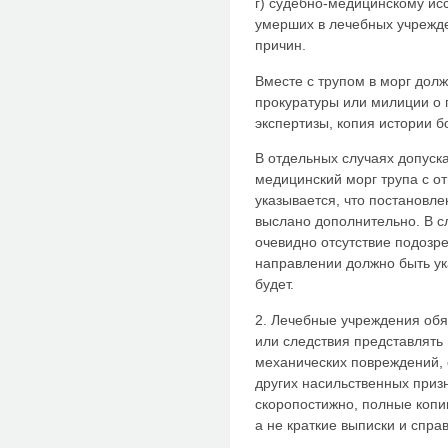
г) судебно-медицинскому ис
умерших в лечебных учрежде
причин.
Вместе с трупом в морг дол
прокуратуры или милиции о 
экспертизы, копия истории 
В отдельных случаях допуск
медицинский морг трупа с о
указывается, что постановле
выслано дополнительно. В с
очевидно отсутствие подозр
направлении должно быть ук
будет.
2. Лечебные учреждения об
или следствия представлять
механических повреждений, 
других насильственных призн
скоропостижно, полные копи
а не краткие выписки и справ