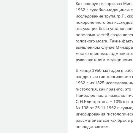
Как явствует из приказа Мин
1962 г. судебно-медицински
исследование трупа гр.Г., с
похороненного без исследов
эксгумации было установлено,
перелома костей свода чере
головного мозга. Такие фак
выявленном случае Минздра
жестко принимал администр
руководителям медицинских
В конце 1950-ых годов в ра
внедряться гистологические 
1962 г. из 1325 исследованн
гистология, как правило, эт
Наиболее часто назначал ги
С.Н.Елистратова − 10% от п
№ 108 от 26.11.1962 г. судм
игнорирования гистологичес
рассматриваться как брак в
последствиями».