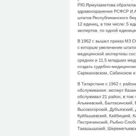
Р.Ю.Ярмухаметова обратилас
здравоохранения РСФСР И.А
штатов Республиканского бю
12 единиц, в том числе: 5 е
экспертов, по одной единице
В 1962 г. вышел приказ МЗ СС
с которым увеличение штато
медицинской экспертизы сос
средних и 11,5 младших мед
создать судебно-медицински
Сармановском, Сабинском и
В Татарстане с 1962 г. райо
обслуживания: эксперт Каза
обслуживал 21 район, в том 
Алькеевский, Балтасинский,
Высокогорский, Дубъязский,
Куйбышевский, Кайбицкий, К
Пестречинский, Рыбно-Слобо
Такашышский, Шереметьевск