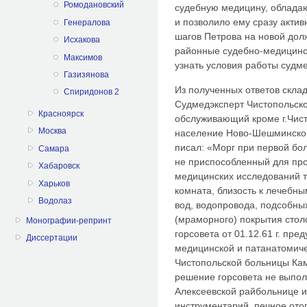
Ромодановский
судебную медицину, облада
и позволило ему сразу актив
Генералова
шагов Петрова на новой дол
Исхакова
районные судебно-медицинс
Максимов
узнать условия работы судм
Газизянова
Из полученных ответов скла
Спиридонов 2
Судмедэксперт Чистопольско
Красноярск
обслуживающий кроме г.Чист
Москва
население Ново-Шешминского
писал: «Морг при первой бо
Самара
не приспособленный для пр
Хабаровск
медицинских исследований т
Харьков
комната, близость к лечебны
Водолаз
вод, водопровода, подсобны
(мраморного) покрытия стол
Монографии-репринт
горсовета от 01.12.61 г. пр
Диссертации
медицинской и патанатомиче
Чистопольской больницы Ка
решение горсовета не выпол
Алексеевской райбольнице и
инструментарий, печное ото