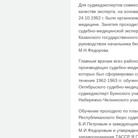
Для судмедэкспертов совмес
качестве эксперта, на осно
24.10.1962 г. были организо
медицине. Занятия проходил
судебно-медицинской экспе
Казанского государственного
руководством начальника бю
М.Н.Федорова.
Главным врачам всех районо
производящих судебно-медиц
которых был сформирован со
течение 1962-1963 гг. обуче
Октябрьского судебно-медици
судмедэксперт Буинского уча
Набережно-Челнинского участ
Обучение проходило по план
Республиканского бюро суд
Б.И.Петровым и заведующи
М.И.Федоровым и утвержден
здравоохранения ТАССР Я.Г