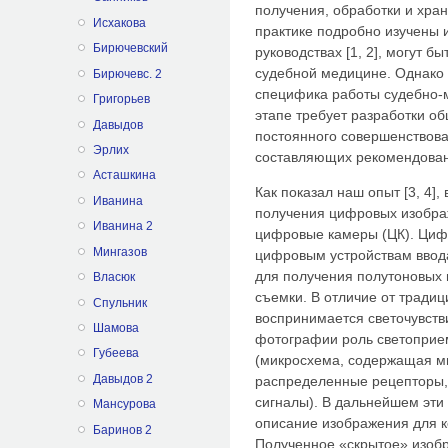
получения, обработки и хра
Исхакова
практике подробно изучены 
Бирючевский
руководствах [1, 2], могут 
судебной медицине. Однако 
Бирючевс. 2
специфика работы судебно-
Григорьев
этапе требует разработки о
Давыдов
постоянного совершенствова
Эрлих
составляющих рекомендован
Асташкина
Как показал наш опыт [3, 4]
Иванина
получения цифровых изображ
Иванина 2
цифровые камеры (ЦК). Цифро
Мингазов
цифровым устройствам ввода (
для получения полутоновых 
Власюк
съемки. В отличие от тради
Спульник
воспринимается светочувст
Шамова
фотографии роль светоприе
Губеева
(микросхема, содержащая м
Давыдов 2
распределенные рецепторы,
сигналы). В дальнейшем эти
Мансурова
описание изображения для к
Баринов 2
Полученное «скрытое» изоб