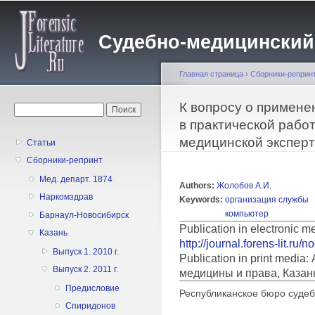
Пе
о
Судебно-медицинский жу
с
Главная страница
›
Сборники-реприн
Вы здесь
К вопросу о примен
Форма поиска
Поиск
в практической рабо
медицинской экспер
Статьи
Сборники-репринт
Мед. департ. 1874
Authors:
Жолобов А.И.
Наркомздрав
Keywords:
организация службы
компьютер
Барнаул-Новосибирск
Publication in electronic m
Казань
http://journal.forens-lit.ru/
Выпуск 1. 2010 г.
Publication in print medi
Выпуск 2. 2011 г.
медицины и права, Казан
Предисловие
Республиканское бюро суде
Спиридонов