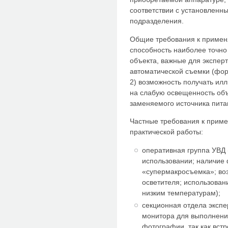
соответствии с установленн
подразделения.
Общие требования к примен
способность наиболее точно
объекта, важные для экспер
автоматической съемки (форм
2) возможность получать ил
на слабую освещенность объ
заменяемого источника пита
Частные требования к прим
практической работы:
оперативная группа УВД 
использовании; наличие
«супермакросъемка»; во
осветителя; использован
низким температурам);
секционная отдела экспе
монитора для выполнени
фотографии, так как вст