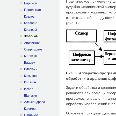
Практическое применение ц
Баринов
судебно-медицинской экспе
Перельман
программный комплекс, кот
Козлов
включать в себя следующий
(рис. 1).
Козлов 2
Козлов 3
Жолобов
Анисимова
Спиридонов
Морозюк
Власюк
Власюк 2
Рис. 1. Аппаратно-програ
Камитов
обработки и хранения ци
Кирягин
Задачи обработки и хранени
Исаев
решаются при помощи прогр
Щанькин
программы управления аппа
Александрова
обработки изображений и п
Каюмов
Основные принципы действи
Санников