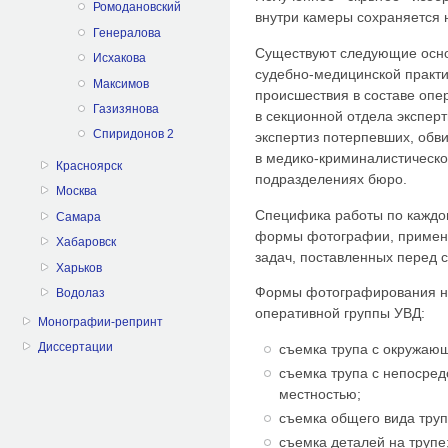
Ромодановский
внутри камеры сохраняется 
Генералова
Существуют следующие осно
Исхакова
судебно-медицинской практ
Максимов
происшествия в составе оп
Газизянова
в секционной отдела экспер
Спиридонов 2
экспертиз потерпевших, обв
в медико-криминалистическо
Красноярск
подразделениях бюро.
Москва
Специфика работы по каждо
Самара
формы фотографии, применя
Хабаровск
задач, поставленных перед 
Харьков
Формы фотографирования на
Водолаз
оперативной группы УВД:
Монографии-репринт
Диссертации
съемка трупа с окружающ
съемка трупа с непосре
местностью;
съемка общего вида труп
съемка деталей на трупе