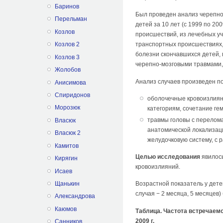
Баринов
Был проведен анализ черепно-
Перельман
детей за 10 лет (с 1999 по 20
Козлов
происшествий, из лечебных уч
транспортных происшествиях,
Козлов 2
болезни скончавшихся детей, 
Козлов 3
черепно-мозговыми травмами, 
Жолобов
Анализ случаев произведен п
Анисимова
Спиридонов
оболочечные кровоизлиян
Морозюк
категориям, сочетание ге
травмы головы с перелома
Власюк
анатомической локализаци
Власюк 2
желудочковую систему, с 
Камитов
Целью исследования
явилось
Кирягин
кровоизлияний.
Исаев
Щанькин
Возрастной показатель у детей
случая − 2 месяца, 5 месяцев)
Александрова
Каюмов
Таблица. Частота встречаемо
2009 г.
Санников