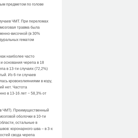
дым предметом по голове
случаев ЧМТ. При переломах
о-мозговая травма была
менно-височной (в 30%
бдуральных гематом
 как наиболее часто
и основания черепа в 18
па в 13-ти случаях (72,2%)
тый. Из 6-ти случаев
лась кровоизлияниями в кору,
ий нет. Частота
но в 13-16 лет − 58,3% от
аев ЧМТ). Преимущественный
озговой оболочки в 10-ти
 области, остальные в
вов: коронарного шва – в 3-х
 костей свода черепа