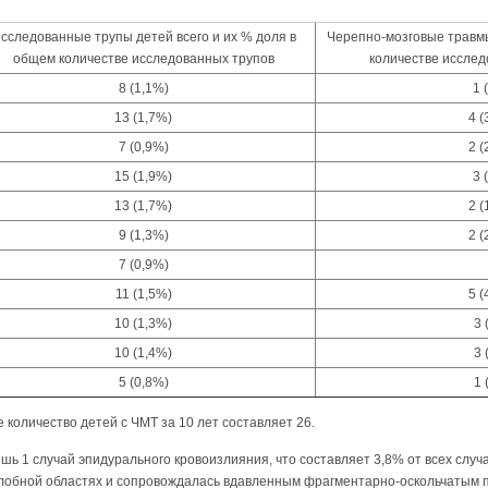
сследованные трупы детей всего и их % доля в
Черепно-мозговые травмы 
общем количестве исследованных трупов
количестве исслед
8 (1,1%)
1 
13 (1,7%)
4 (
7 (0,9%)
2 (
15 (1,9%)
3 
13 (1,7%)
2 (
9 (1,3%)
2 (
7 (0,9%)
11 (1,5%)
5 (
10 (1,3%)
3 
10 (1,4%)
3 
5 (0,8%)
1 
 количество детей с ЧМТ за 10 лет составляет 26.
шь 1 случай эпидурального кровоизлияния, что составляет 3,8% от всех случ
 лобной областях и сопровождалась вдавленным фрагментарно-оскольчатым