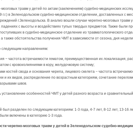
мозговых травм у детей по актам (заключениям) судебно-медицинских исслед
09 г.г.) в Зеленодольском судебно-медицинском отделении, доставленных с ме
реждений г.Зеленодольска. В анализ вошли случаи черепно-мозговых травм у
 падениях с высоты и воздействиях тупых твердых предметов. Также были 
поступивших в судебно-медицинское отделение из травматологического отде
а также обстоятельства получения ЧМТ в зависимости от сезона, дня недели
о следующим направлениям:
ия − частота встречаемости гематом, преимущественная их локализация, р
матом с кровоизлияниями в кору, желудочковую систему;
ми костей свода и основания черепа, лицевого скелета − частота встречаем
и и их видов, распределение по возрастным категориям, сочетание переломо
разрывами швов.
 установление особенностей ЧМТ у детей разного возраста и сравнительны
 был разделен по следующим категориям: 1-3 года, 4-7 лет, 8-12 лет, 13-16 лет
 были включены в категорию 1-3 года.
сти черепно-мозговых травм у детей в Зеленодольском судебно-медицинс