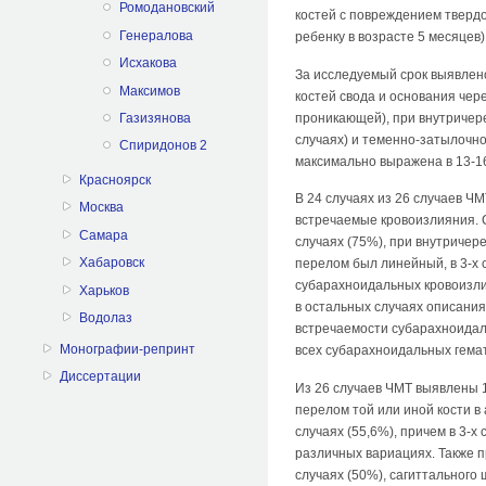
Ромодановский
костей с повреждением тверд
Генералова
ребенку в возрасте 5 месяцев)
Исхакова
За исследуемый срок выявлено
Максимов
костей свода и основания чер
проникающей), при внутричере
Газизянова
случаях) и теменно-затылочно
Спиридонов 2
максимально выражена в 13-16
Красноярск
В 24 случаях из 26 случаев Ч
Москва
встречаемые кровоизлияния. 
Самара
случаях (75%), при внутричере
Хабаровск
перелом был линейный, в 3-х с
субарахноидальных кровоизлия
Харьков
в остальных случаях описания 
Водолаз
встречаемости субарахноидаль
Монографии-репринт
всех субарахноидальных гема
Диссертации
Из 26 случаев ЧМТ выявлены 1
перелом той или иной кости в
случаях (55,6%), причем в 3-х
различных вариациях. Также п
случаях (50%), сагиттального 