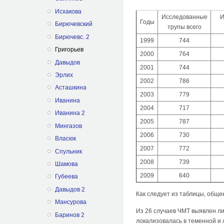
Исхакова
Исследованные
И
Годы
Бирючевский
трупы всего
Бирючевс. 2
1999
744
Григорьев
2000
764
Давыдов
2001
744
Эрлих
2002
786
Асташкина
2003
779
Иванина
2004
717
Иванина 2
2005
787
Мингазов
2006
730
Власюк
2007
772
Спульник
2008
739
Шамова
2009
640
Губеева
Давыдов 2
Как следует из таблицы, общее
Мансурова
Из 26 случаев ЧМТ выявлен ли
Баринов 2
локализовалась в теменной и