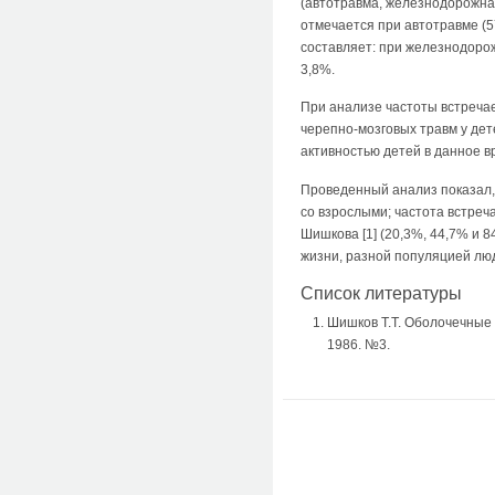
(автотравма, железнодорожна
отмечается при автотравме (5
составляет: при железнодорож
3,8%.
При анализе частоты встречае
черепно-мозговых травм у дет
активностью детей в данное в
Проведенный анализ показал, 
со взрослыми; частота встреч
Шишкова [1] (20,3%, 44,7% и 
жизни, разной популяцией люд
Список литературы
Шишков Т.Т. Оболочечные 
1986. №3.