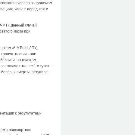
основания черепа в изучаемом
риациях, чаще в переднюю и
 ЧМТ). Данный случай
оватого мозга при
гнозом «ЧМТ» из ЛПУ,
в травматологическое
оболочечных гематом.
оставляет: менее 1-х суток −
ям болезни смерть наступила:
ентации с результатами
зом: транспортная