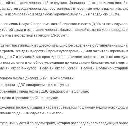
остей основания черепа в 12-ти случаях. Изолированных переломов костей 
омы костей свода черепа распространялись в черепные ямки в различных ва
), а изолированно в отдельную черепную ямку лишь в переднюю (8,3%).
лен лишь 1 случай перелома костей лицевого скелета (3,8% от всех случаев
 костей свода и основания черепа с фрагментацией мозга на уровне продолг
ьчика в возрастной категории 13-16 лет.
 детей, поступивших в судебно-медицинское отделение с установленным диа
я травмы все дети в короткий промежуток времени были госпитализированы 
а, где в 7-и случаях было проведено оперативное вмешательство по поводу 
 поступления в лечебное учреждение до констатации биологической смерти с
 случай, около 4-х суток − 1 случай, около 6 суток − 1 случай. Согласно истори
овного мозга с дислокацией − в 5-ти случаях;
 степени с ДВС синдромом − в 4-х случаях;
оражения ствола мозга с ДВС синдромом − в 1 случае;
о мозга и кровопотерей − в 1 случае.
хождений по локализации и характеру гематом по данным медицинской докум
ования по данным случаям не имелось.
тура ЧМТ у детей по видам травм, которая распределилась следующим обра