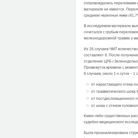
сопровождались переломами к
материале не имеется. Перел
среднюю черепные ямки (41,7%
В исследуемом материале выяв
сочетался с грубым переломом
железнодорожной травме у мал
Из 26 случаев ЧМТ количество
составляет 9. После получени
отделение ЦРБ г.Зеленодольск
Промежуток времени с момента
6 случаев, около 1-х суток − 1
от нарастающего отека гол
от травматического шока 4
от постдислокационного п
от шока с отеком головног
Каких-либо существенных рас
судебно-медицинского исслед
Была проанализирована струк