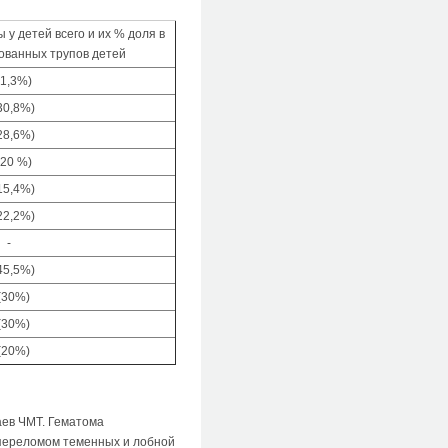
у детей всего и их % доля в
ованных трупов детей
(1,3%)
30,8%)
28,6%)
(20 %)
15,4%)
22,2%)
-
45,5%)
(30%)
(30%)
(20%)
аев ЧМТ. Гематома
 переломом теменных и лобной