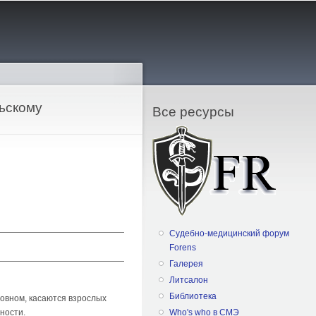
ьскому
Все ресурсы
Судебно-медицинский форум
Forens
Галерея
Литсалон
Библиотека
овном, касаются взрослых
ности.
Who's who в СМЭ