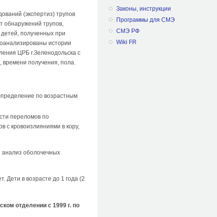
Законы, инструкции
ований (экспертиз) трупов
Программы для СМЭ
ст обнаружений трупов,
СМЭ РФ
 детей, полученных при
Wiki FR
проанализированы истории
ления ЦРБ г.Зеленодольска с
, времени получения, пола.
аспределение по возрастным
ости переломов по
в с кровоизлияниями в кору,
й анализ оболочечных
. Дети в возрасте до 1 года (2
ком отделении с 1999 г. по