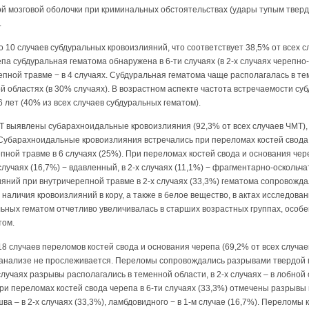
ой мозговой оболочки при криминальных обстоятельствах (удары тупым твер
.
 10 случаев субдуральных кровоизлияний, что соответствует 38,5% от всех 
епа субдуральная гематома обнаружена в 6-ти случаях (в 2-х случаях черепн
пной травме − в 4 случаях. Субдуральная гематома чаще располагалась в те
й областях (в 30% случаях). В возрастном аспекте частота встречаемости су
 лет (40% из всех случаев субдуральных гематом).
МТ выявлены субарахноидальные кровоизлияния (92,3% от всех случаев ЧМТ),
Субарахноидальные кровоизлияния встречались при переломах костей свода 
пной травме в 6 случаях (25%). При переломах костей свода и основания чере
лучаях (16,7%) − вдавленный, в 2-х случаях (11,1%) − фрагментарно-оскольча
ний при внутричерепной травме в 2-х случаях (33,3%) гематома сопровожда
наличия кровоизлияний в кору, а также в белое вещество, в актах исследован
ных гематом отчетливо увеличивалась в старших возрастных группах, особен
том.
8 случаев переломов костей свода и основания черепа (69,2% от всех случ
 анализе не прослеживается. Переломы сопровождались разрывами твердой м
 случаях разрывы располагались в теменной области, в 2-х случаях – в лобной
ри переломах костей свода черепа в 6-ти случаях (33,3%) отмечены разрывы ш
шва – в 2-х случаях (33,3%), ламбдовидного − в 1-м случае (16,7%). Переломы