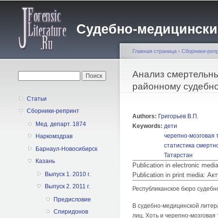
Судебно-медицинский 
Главная страница
›
Сборники-реп
Вы здесь
Анализ смертельны
Форма поиска
Поиск
районному судебно
Статьи
Сборники-репринт
Authors:
Григорьев В.П.
Мед. департ. 1874
Keywords:
дети
черепно-мозговая 
Наркомздрав
статистика смертн
Барнаул-Новосибирск
Татарстан
Казань
Publication in electronic med
Выпуск 1. 2010 г.
Publication in print media:
Выпуск 2. 2011 г.
Республиканское бюро судебн
Предисловие
В судебно-медицинской литер
Спиридонов
лиц. Хоть и черепно-мозговая 