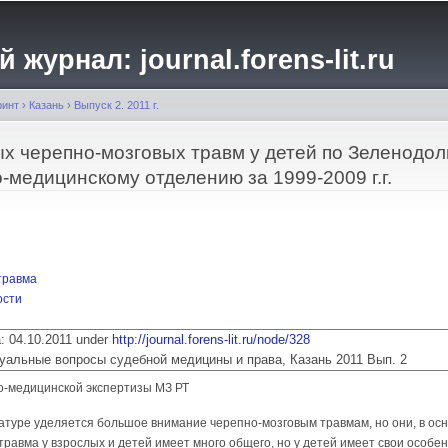
Перейти к
основному
журнал: journal.forens-lit.ru
содержанию
ринт
›
Казань
›
Выпуск 2. 2011 г.
х черепно-мозговых травм у детей по Зеленодол
-медицинскому отделению за 1999-2009 г.г.
травма
ости
ia: 04.10.2011 under
http://journal.forens-lit.ru/node/328
 Актуальные вопросы судебной медицины и права, Казань 2011 Вып. 2
о-медицинской экспертизы МЗ РТ
атуре уделяется большое внимание черепно-мозговым травмам, но они, в осн
травма у взрослых и детей имеет много общего, но у детей имеет свои особен