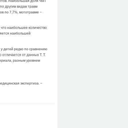
метов. Наибольшая доля ЧМТ
по другим видам травм
ов по 7,7%, мототравме −
, что наибольшее количество
сняется наибольшей
 у детей редко по сравнению
отличается от данных Т. Т.
териала, разным уровнем
едицинская экспертиза. −