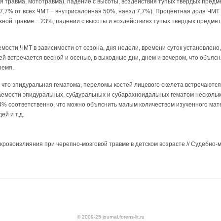
я травма, мототравма), падение с высоты, воздействия тупых твердых пред
7,7% от всех ЧМТ − внутрисалонная 50%, наезд 7,7%). Процентная доля ЧМТ 
ной травме − 23%, падении с высоты и воздействиях тупых твердых предмет
мости ЧМТ в зависимости от сезона, дня недели, времени суток установлено
ей встречается весной и осенью, в выходные дни, днем и вечером, что объя
ремя.
что эпидуральная гематома, переломы костей лицевого скелета встречаются
аемости эпидуральных, субдуральных и субарахноидальных гематом несколько 
84% соответственно, что можно объяснить малым количеством изученного ма
ей и т.д.
кровоизлияния при черепно-мозговой травме в детском возрасте // Судебно-м
© 2009-25 journal.forens-lit.ru