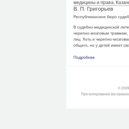
медицины и права, Казан
В. П. Григорьев
Республиканское бюро суде
В судебно-медицинской лит
черепно-мозговым травмам, 
лиц. Хоть и черепно-мозгова
общего, но у детей имеет св
Подробнее
о Анализ смертельн
Зеленодольскому ра
2009 г.г.
© 2009-
При копировании материалов с