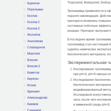
Tropicamid, Bistopamid, Diotrop
Баринов
Перельман
Тропикамид применяется в оф
Козлов
паралич аккомодации. Действ
препарата возможны повышени
Козлов 2
системные побочные эффекты: 
Козлов 3
реакции. Препарат выпускаетс
Жолобов
В последнее время тропикамид
Анисимова
тропикамид стал настоящим б
Спиридонов
судебно-химических эксперти
Морозюк
биологического материала, е
Власюк
Экспериментальная ч
Власюк 2
Изолирование тропикамида
Камитов
при рН=6, рН=9 смесью хл
Кирягин
Исследование биологическ
биологического материал
Исаев
модифицированный метод 
Щанькин
Исследовали искусственну
Александрова
часа, после чего изолиро
Каюмов
и аммиачной среды рН=6,
Санников