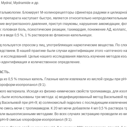
, Mydral, Mydramide и др.
тальмологии. Блокирует М-холинорецепторы сфинктера радужки и цилиарно
ие препарата наступает быстро, является относительно непродолжительным
е внутриглазного давления, приступ глаукомы, нарушение аккомодации, ф
головная боль, психотические реакции, тахикардия, понижение АД, коллапс,
я в виде 0,5 %, 1 % растворов во флаконах-капельницах.
 пользуется спросом у лиц, употребляющих наркотические вещества. По сло
едствием. В нашей практике были случаи идентификации этого «аптечного н
з и исследований. Целью нашего исследования явилось изучение методов из
го идентификация и количественное определение.
асть.
 из 0,5 % глазных капель. Глазные капли извлекали из кислой среды при р
ороформ-изопропанол (9:1).
ого материала. Исходя из физико-химических свойств тропикамида, для изол
а были использованы три метода: а) модифицированный метод Васильевой пр
Васильевой при рН=9; в) солянокислый гидролиз с последующим извлечени
ю смесь мочи с тропикамидом. К 20 мл мочи добавляли 4 мл 0,5 % раствора т
вали вышеописанными методами. Во всех случаях экстракцию проводили из к
 рН=9 смесью хлороформ-изопропанол (9:1).