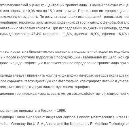
токсикологической оценки концентраций тропикамида. В нашей практике конц
64 мг/л в крови; от 0,06 мг/л до 15,9 мг/л – в моче. Правильная интерпретаци
ределенную трудность. По результатам наших исследований тропикамид пр
 морфином, героином, анальгином, кофеином; 2) тропикамид с фенобарбитало
сочетании с этиловым спиртом. При исследовании жидкости из шприца, достав
амида составило 47,4%, морфина – 11,6%, кодеина – 8,9%, кофеина – 6,4% о
я изолировать из биологического материала подкисленной водой по модифи
9 и после кислотного гидролиза с последующим извлечением из щелочной ср
ирование, идентификацию и количественное определение тропикамида при с
камида следует применять комплекс физико-химических методов исследова
слое сорбента, газожидкостную хроматографию, спектрофотометрию в ультра
рию, высокоэффективную жидкостную хроматографию.
еделения тропикамида использовать метод высокоэффективной жидкостной 
рственные препараты в России. – 1996.
.Widdop// Clarke s Analysis of drugs and Poisons, London: Pharmaceutical Press.El
s from Germany, the U. S. A., Austria and the Netherland / R. Mueller// Toxicological