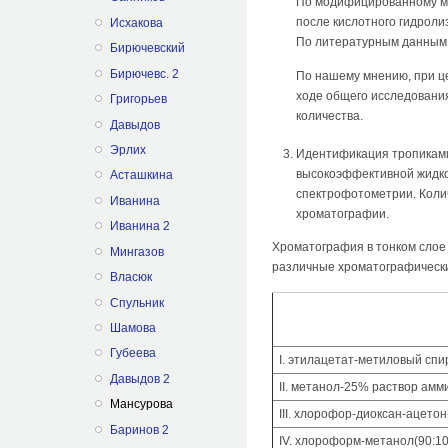
По модифицированному ме
после кислотного гидрол
Исхакова
По литературным данным 
Бирючевский
Бирючевс. 2
По нашему мнению, при ц
ходе общего исследования
Григорьев
количества.
Давыдов
Эрлих
Идентификация тропиками
высокоэффективной жидко
Асташкина
спектрофотометрии. Коли
Иванина
хроматографии.
Иванина 2
Хроматография в тонком слое
Мингазов
различные хроматографически
Власюк
Спульник
Шамова
Губеева
I. этилацетат-метиловый спи
Давыдов 2
II. метанол-25% раствор амми
Мансурова
III. хлорофор-диоксан-ацетон
Баринов 2
IV. хлороформ-метанол(90:10