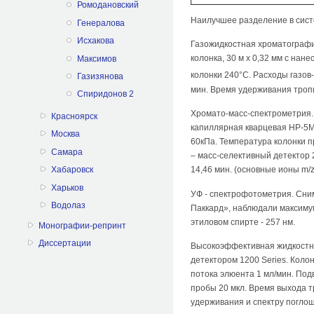
Ромодановский
Наилучшее разделение в систем
Генералова
Исхакова
Газожидкостная хроматограф
колонка, 30 м х 0,32 мм с на
Максимов
колонки 240°С. Расходы газов-
Газизянова
мин. Время удерживания троп
Спиридонов 2
Хромато-масс-спектрометрия. 
Красноярск
капиллярная кварцевая HP-5MS 
Москва
60кПа. Температура колонки 
Самара
– масс-селективный детектор 
14,46 мин. (основные ионы m/z =
Хабаровск
Харьков
УФ - спектрофотометрия. Сни
Водолаз
Паккард», наблюдали максимумы
этиловом спирте - 257 нм.
Монографии-репринт
Диссертации
Высокоэффективная жидкостна
детектором 1200 Series. Колон
потока элюента 1 мл/мин. Под
пробы 20 мкл. Время выхода 
удерживания и спектру погло