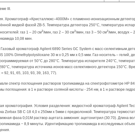
е III.
ия. Хроматограф «Кристаллюкс–4000М» с пламенно-ионизационным детектор
несённой жидкой фазой ZB-5. Температура детектора 250°С, температура испа
3
3
3
носителей: газ 1 – 20 см
/мин, газ 2 – 30 см
/мин, газ 3 – 50 см
/мин, воздух – 
икамида 10,08 мин.
Газовый хроматограф Agilent 6890 Series GC System с масс-селективным дет
100% Dimethylpolysiloxane 30 м х 0,25 мм х 0,5 мкм. Газ-носитель – гелий, д
программируемая от 50°С до 280°С. Температура испарителя 240°С, темпер
280°С, температура источника ионов масс-селективного детектора 150°С. В
 92, 91, 65, 103, 93, 39, 163, 77).
мали спектр поглощения растворов тропикамида на спектрофотометре НР 8
 поглощения: в 1 н растворе соляной кислоты - 254 нм, в 1 н растворе гидрок
я хроматография. Условия разделения: жидкостной хроматограф Agilent Tec
ка Zorbax SB C-18 4,0 х 250мм х 5мкм с предколонкой. Температура термостат
вижная фаза 0,01М раствор ацетата аммония: ацетонитрил (30:70). Длина в
тропикамида − 8,9 минуты. Идентификацию тропикамида в исследуемых объек
щения.