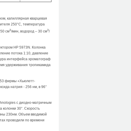
ом, капиллярная кварцевая
рителя 250°С, температура
3
3
250 см
/мин, водород – 30 см
/
ектором HP 5973N. Колонка
еление потока 1:10, давление
атура интерфейса хроматограф
ремя удерживания тропикамида
453 фирмы «Хьюлетт-
сида натрия - 256 нм, в 96°
hnologies c диодно-матричным
а колонки 30°. Скорость
олны 230нм. Объем вводимой
тах проводили по времени