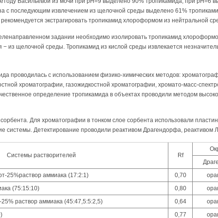
тоду Васильевой из мочи при рН=9 выделено 90% тропикамида, при рН=6 в
иза с последующим извлечением из щелочной среды выделено 61% тропикамид
рекомендуется экстрагировать тропикамид хлороформом из нейтральной сре
еленаправленном задании необходимо изолировать тропикамид хлороформом
 − из щелочной среды. Тропикамид из кислой среды извлекается незначитель
да проводилась с использованием физико-химических методов: хроматографи
стной хроматографии, газожидкостной хроматографии, хромато-масс-спектр
чественное определение тропикамида в объектах проводили методом высок
 сорбента. Для хроматографии в тонком слое сорбента использовали пласти
е системы. Детектирование проводили реактивом Драгендорфа, реактивом 
Ок
Системы растворителей
Rf
Драг
рт-25%раствор аммиака (17:2:1)
0,70
ора
ака (75:15:10)
0,80
ора
-25% раствор аммиака (45:47,5:5:2,5)
0,64
ора
)
0,77
ора