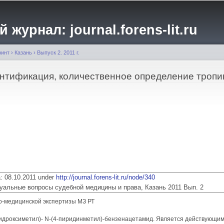
Перейти к
основному
журнал: journal.forens-lit.ru
содержанию
ринт
›
Казань
›
Выпуск 2. 2011 г.
нтификация, количественное определение троп
ia: 08.10.2011 under
http://journal.forens-lit.ru/node/340
 Актуальные вопросы судебной медицины и права, Казань 2011 Вып. 2
о-медицинской экспертизы МЗ РТ
гидроксиметил)- N-(4-пиридинметил)-бензенацетамид. Является действующи