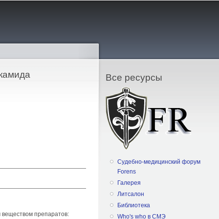
икамида
Все ресурсы
Судебно-медицинский форум
Forens
Галерея
Литсалон
Библиотека
м веществом препаратов:
Who's who в СМЭ