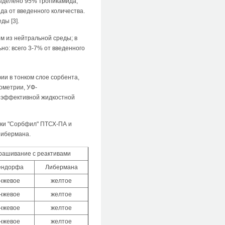
ыделено 95% тропикамида,
а от введенного количества.
ды [3].
 из нейтральной среды; в
но: всего 3-7% от введенного
и в тонком слое сорбента,
ометрии, УФ-
оэффективной жидкостной
нки "Сорбфил" ПТСХ-ПА и
Либермана.
рашивание с реактивами
ендорфа
Либермана
нжевое
желтое
нжевое
желтое
нжевое
желтое
нжевое
желтое