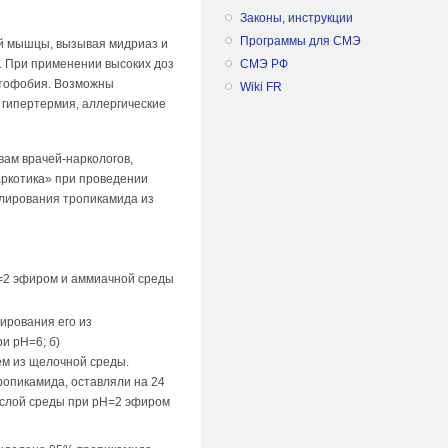
Законы, инструкции
Программы для СМЭ
й мышцы, вызывая мидриаз и
СМЭ РФ
. При применении высоких доз
отофобия. Возможны
Wiki FR
 гипертермия, аллергические
вам врачей-наркологов,
аркотика» при проведении
олирования тропикамида из
Н=2 эфиром и аммиачной среды
ирования его из
и рН=6; б)
ем из щелочной среды.
ропикамида, оставляли на 24
ислой среды при рН=2 эфиром