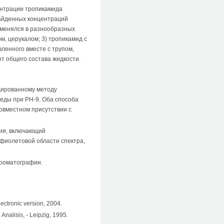
ентрации тропикамида
я найденных концентраций
именялся в разнообразных
м, церукалом; 3) тропикамид с
ленного вместе с трупом,
т общего состава жидкости.
цированному методу
еды при РН-9. Оба способа
овместном присутствии с
ния, включающий
фиолетовой области спектра,
хроматографии.
ectronic version, 2004.
 Analisis, - Leipzig, 1995.