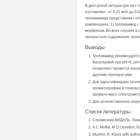
В доступной литературе нет 
составляют: от 0,21 мг/л до 0,
тропикамида представляет оп
комбинациях: 1) тропикамид с
морфином. Во всех случаях в 
процентное содержание тропик
Выводы
Тропикамид рекомендуетс
Васильевой при рН=6, рН=
позволяют провести изол
другими препаратами.
Для идентификации тропи
хроматографию в тонком 
хромато-масс-спектромет
Для количественного опр
Список литературы
Справочник ВИДАЛЬ. Лека
A.C Moffat, M D.Osselton, B
Mueller, R. Klaus with author