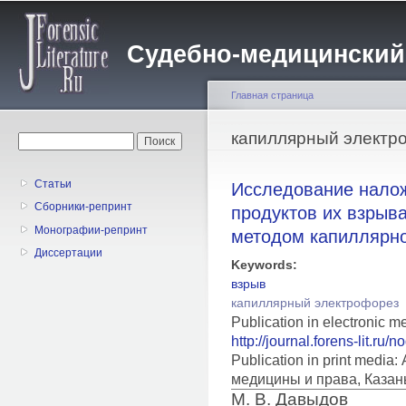
Пе
о
Судебно-медицинский жу
с
Главная страница
Вы здесь
капиллярный электр
Форма поиска
Поиск
Статьи
Исследование налож
Сборники-репринт
продуктов их взрыва
Монографии-репринт
методом капиллярно
Диссертации
Keywords:
взрыв
капиллярный электрофорез
Publication in electronic m
http://journal.forens-lit.ru/
Publication in print medi
медицины и права, Казан
М. В. Давыдов