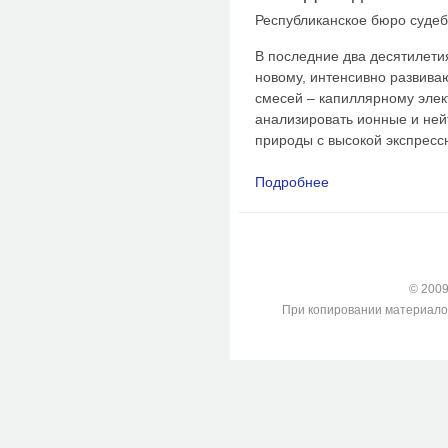
Республиканское бюро суде
В последние два десятилети
новому, интенсивно развив
смесей – капиллярному эле
анализировать ионные и не
природы с высокой экспресс
Подробнее
о Исследование нал
на биологических о
© 2009-
При копировании материалов с