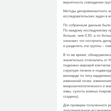
вероятность совпадения груп
Методы дискриминантного а
исследовательских задач в 
По собранным данным были в
По каждому исследуемому пр
больше, чем 0,93, а по боль
означает, что построить дис
и разделить эти группы – не
В то же время, обнаружились 
значительно отличались от I
подкожно-жировой клетчатки
структуре печени и поджелу
миокарде по типу кардиоми
изменений почек, изменения
микроангиопатического и ма
язвы, сухость кожных покро
ссадины).
Для проверки полученного р
дополнительное исследован