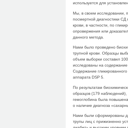
используется для установле
Мы, в своем исследовании, 
посмертной диагностики СД 
крови, в частности, по глик
опровержения или доказател
данного метода.
Нами было проведено биохи
трупной крови. Образцы вы
объем выборки составил 10
исследованы на содержание 
Содержание гликированного
аппарата DSP 5.
По результатам биохимическ
образцов (179 наблюдений),
гемоглобина была повышена
о наличие диагноза «сахарн
Нами были сформированы дв
трупы лиц с прижизненно у
диабет» и высоким уровнем 