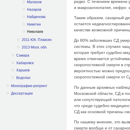
редко. С течением времени 
Малахов
и макроангиопатия, нефро- и
Назаров
Найденова
Таким образом, сахарный диа
остается недиагностированн
Никитин
качестве возможной причины
Николаев
2011 Юб. Плаксин
До 80% заболевших СД умир
системы. В этих случаях чащ
2013 Моск. обл.
которая требует судебно-ме
Самара
время отмечается устойчива
Хабаровск
скоропостижной смерти в ст
Харьков
вероятностью можно предпол
скоропостижной смерти от С
Водолаз
Монографии-репринт
По данным архивных наблюд
Московской области, СД в по
Диссертации
или сопутствующей патологи
что среди судебно-медицинс
СД как основной причины см
По нашему мнению, это вызв
смерти вообще и от сахарног