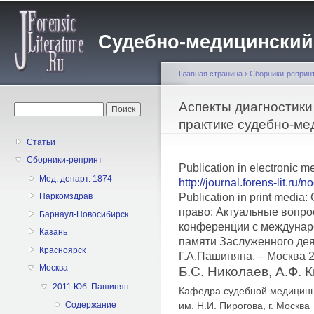
Пе
о
Судебно-медицинский жу
с
Главная страница
›
Сборники-реприн
Вы здесь
Аспекты диагностики
Форма поиска
Поиск
практике судебно-ме
Статьи
Сборники-репринт
Publication in electronic m
Мед. департ. 1874
http://journal.forens-lit.ru/
Publication in print medi
Наркомздрав
право: Актуальные вопро
Барнаул-Новосибирск
конференции с междунар
Казань
памяти Заслуженного дея
Красноярск
Г.А.Пашиняна. – Москва 
Москва
Б.С. Николаев, А.Ф. 
2011 Юб. Пашинян
Кафедра судебной медицин
им. Н.И. Пирогова, г. Москва
Содержание