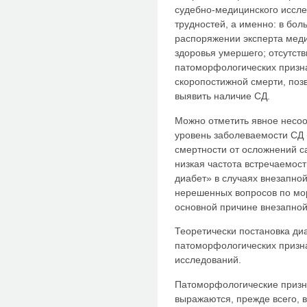
судебно-медицинского иссл
трудностей, а именно: в бол
распоряжении эксперта меди
здоровья умершего; отсутст
патоморфологических призна
скоропостижной смерти, по
выявить наличие СД.
Можно отметить явное несоо
уровень заболеваемости СД (
смертности от осложнений са
низкая частота встречаемос
диабет» в случаях внезапной
нерешенных вопросов по мор
основной причине внезапной
Теоретически постановка ди
патоморфологических призна
исследований.
Патоморфологические призн
выражаются, прежде всего, 