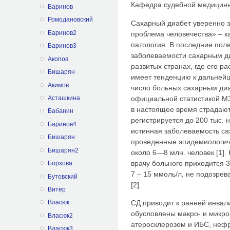
Кафедра судебной медицины
Баринов
Ромодановский
Сахарный диабет уверенно з
Баринов2
проблема человечества» – к
патология. В последние полв
Баринов3
заболеваемости сахарным д
Акопов
развитых странах, где его р
Бишарян
имеет тенденцию к дальней
Акимов
число больных сахарным диа
официальной статистикой М
Асташкина
в настоящее время страдают
Бабанин
регистрируется до 200 тыс. 
Баринов4
истинная заболеваемость са
Бишарян
проведенные эпидемиологич
Бишарян2
около 6—8 млн. человек [1].
врачу больного приходится 3
Борзова
7 – 15 ммоль/л, не подозрев
Бутовский
[2].
Витер
СД приводит к ранней инвал
Власюк
обусловлены макро- и микр
Власюк2
атеросклерозом и ИБС, нефр
Власюк3