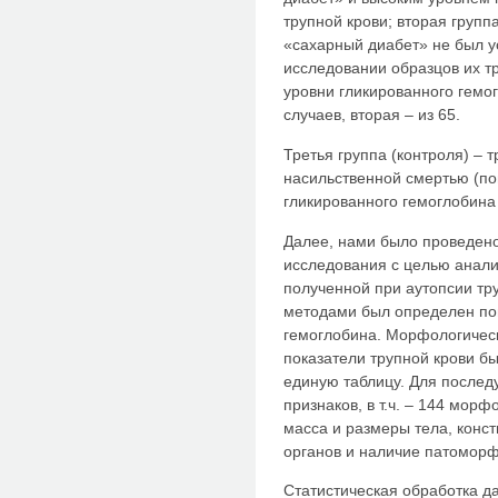
трупной крови; вторая группа
«сахарный диабет» не был у
исследовании образцов их т
уровни гликированного гемог
случаев, вторая – из 65.
Третья группа (контроля) – 
насильственной смертью (по
гликированного гемоглобина
Далее, нами было проведено
исследования с целью анали
полученной при аутопсии тр
методами был определен по
гемоглобина. Морфологичес
показатели трупной крови б
единую таблицу. Для после
признаков, в т.ч. – 144 мор
масса и размеры тела, конст
органов и наличие патоморф
Статистическая обработка д