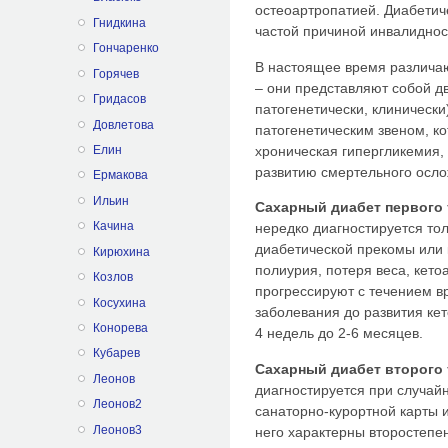
остеоартропатией. Диабетич
Гнидкина
частой причиной инвалиднос
Гончаренко
В настоящее время различаю
Горячев
– они представляют собой дв
Гридасов
патогенетически, клиническ
Довлетова
патогенетическим звеном, ко
хроническая гипергликемия, 
Елин
развитию смертельного осло
Ермакова
Ильин
Сахарный диабет первого 
Качина
нередко диагностируется тол
диабетической прекомы или
Кирюхина
полиурия, потеря веса, кето
Козлов
прогрессируют с течением в
Косухина
заболевания до развития ке
Конорева
4 недель до 2-6 месяцев.
Кубарев
Сахарный диабет второго 
Леонов
диагностируется при случай
Леонов2
санаторно-курортной карты 
Леонов3
него характерны второстепе