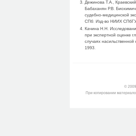
Дежинова Т.А., Краевский 
Бабаханян Р.В. Биохимич
судебно-медицинской эксп
СПб: Изд-во НИИХ СПбГУ
Качина Н.Н. Исследовани
при экспертной оценке г
случаях насильственной 
1993.
© 2009-
При копировании материалов с