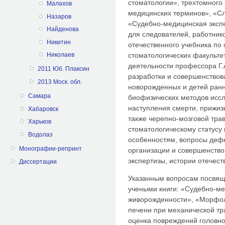
стоматологии», трехтомного
Малахов
медицинских терминов», «С
Назаров
«Судебно-медицинская экспе
Найденова
для следователей, работник
Никитин
отечественного учебника по
стоматологических факульт
Николаев
деятельности профессора Г
2011 Юб. Плаксин
разработки и совершенствов
2013 Моск. обл.
новорожденных и детей ран
Самара
биофизических методов иссл
наступления смерти, прижиз
Хабаровск
также черепно-мозговой тра
Харьков
стоматологическому статусу
Водолаз
особенностям, вопросы деф
Монографии-репринт
организации и совершенство
экспертизы, истории отечес
Диссертации
Указанным вопросам посвящ
учеными книги: «Судебно-ме
живорожденности», «Морфол
печени при механической тр
оценка повреждений головно