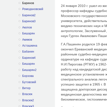
Баринов
24 января 2010 г. ушел из ж
Ромодановский
профессор кафедры судебно
Баринов2
Московского государственно
университета, действительн
Баринов3
медико-технических наук и 
Акопов
антропологии, Заслуженный 
Бишарян
наук Гурген Амаякович Паши
Акимов
Г.А.Пашинян родился 19 февра
Асташкина
окончил Ереванский медицинс
Бабанин
районным судебно-медицинск
Баринов4
ординатуре на кафедре суд
Бишарян
Н.И.Пирогова (РГМУ) в 1962-
работу над кандидатской ди
Бишарян2
медицинское установление 
Борзова
спектрального анализа лего
Бутовский
успешно защитил в 1965 г. В
Витер
защищена докторская диссер
медицинская диагностика ж
Власюк
биохимическое, гистохимиче
Власюк2
Власюк3