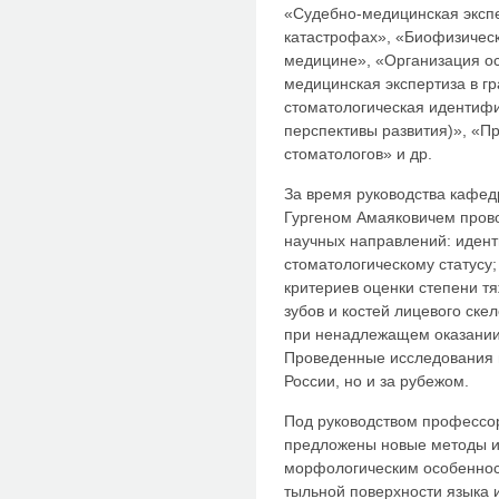
«Судебно-медицинская эксп
катастрофах», «Биофизичес
медицине», «Организация о
медицинская экспертиза в г
стоматологическая идентифи
перспективы развития)», «П
стоматологов» и др.
За время руководства кафе
Гургеном Амаяковичем прово
научных направлений: иден
стоматологическому статусу
критериев оценки степени т
зубов и костей лицевого ске
при ненадлежащем оказании
Проведенные исследования п
России, но и за рубежом.
Под руководством профессо
предложены новые методы и
морфологическим особенност
тыльной поверхности языка 