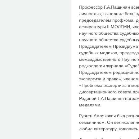
Профессор Г.А.Пашинян всег
личностью, выполнял больш
председателем профкома, д
аспирантуры II МОЛГМИ, чл
научного общества судебных
научного общества судебных
Председателем Президиума 
судебных медиков, председ
межведомственного Научного
редколлегии журнала «Судеб
Председателем редакционно
экспертиза и право», члено
«Проблема экспертизы в ме
диссертационного совета пр
Родиной Г.А.Пашинян награ
медалями.
Гурген Амаякович был разно
семьянином. Он великолепно
любил литературу, живопись