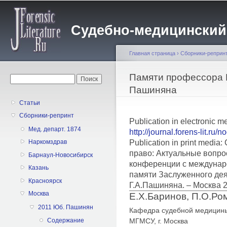
Пе
о
Судебно-медицинский жу
с
Главная страница
›
Сборники-реприн
Вы здесь
Памяти профессора 
Форма поиска
Поиск
Пашиняна
Статьи
Сборники-репринт
Publication in electronic m
Мед. департ. 1874
http://journal.forens-lit.ru/
Publication in print medi
Наркомздрав
право: Актуальные вопро
Барнаул-Новосибирск
конференции с междунар
Казань
памяти Заслуженного дея
Красноярск
Г.А.Пашиняна. – Москва 
Москва
Е.Х.Баринов, П.О.Ро
2011 Юб. Пашинян
Кафедра судебной медицины
МГМСУ, г. Москва
Содержание