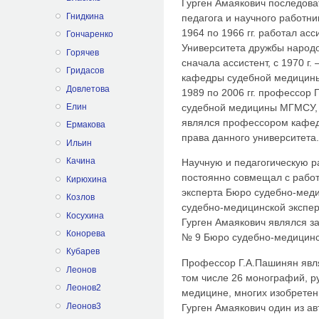
Гурген Амаякович последов
Гнидкина
педагога и научного работни
1964 по 1966 гг. работал а
Гончаренко
Университета дружбы народов
Горячев
сначала ассистент, с 1970 г. 
Гридасов
кафедры судебной медицины
Довлетова
1989 по 2006 гг. профессор
судебной медицины МГМСУ, а
Елин
являлся профессором кафед
Ермакова
права данного университета.
Ильин
Качина
Научную и педагогическую р
постоянно совмещал с работ
Кирюхина
эксперта Бюро судебно-мед
Козлов
судебно-медицинской эксперт
Косухина
Гурген Амаякович являлся з
Конорева
№ 9 Бюро судебно-медицинс
Кубарев
Профессор Г.А.Пашинян явля
Леонов
том числе 26 монографий, р
Леонов2
медицине, многих изобретен
Леонов3
Гурген Амаякович один из ав