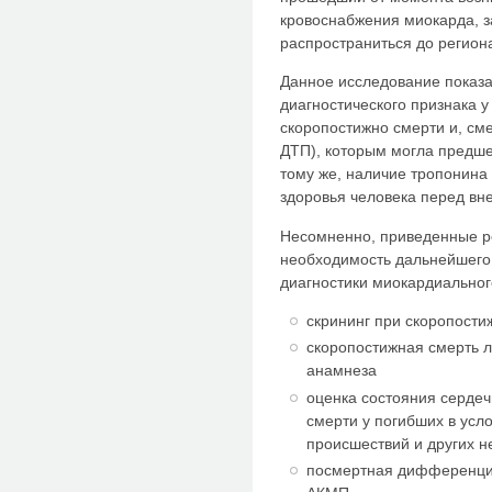
кровоснабжения миокарда, з
распространиться до регион
Данное исследование показа
диагностического признака у
скоропостижно смерти и, см
ДТП), которым могла предше
тому же, наличие тропонина
здоровья человека перед вн
Несомненно, приведенные р
необходимость дальнейшего
диагностики миокардиально
скрининг при скоропости
скоропостижная смерть 
анамнеза
оценка состояния серде
смерти у погибших в усл
происшествий и других н
посмертная дифференциа