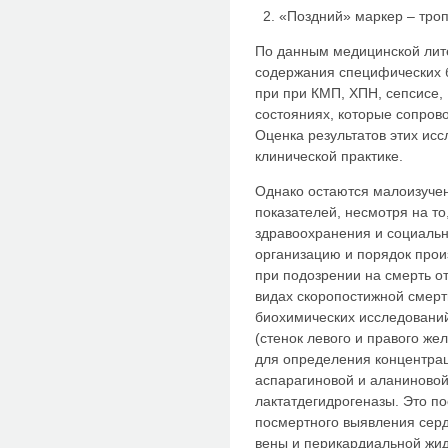
«Поздний» маркер – тро
По данным медицинской лит
содержания специфических 
при при КМП, ХПН, сепсисе,
состояниях, которые сопро
Оценка результатов этих ис
клинической практике.
Однако остаются малоизуче
показателей, несмотря на то
здравоохранения и социаль
организацию и порядок прои
при подозрении на смерть о
видах скоропостижной смер
биохимических исследований
(стенок левого и правого же
для определения концентрац
аспарагиновой и аланиновой
лактатдегидрогеназы. Это п
посмертного выявления серд
вены и перикардиальной жидк