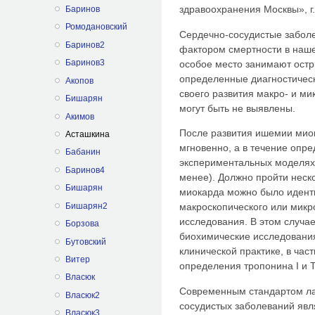
здравоохранения Москвы», г
Баринов
Ромодановский
Сердечно-сосудистые забол
Баринов2
фактором смертности в наше
Баринов3
особое место занимают ост
определенные диагностическ
Акопов
своего развития макро- и м
Бишарян
могут быть не выявлены.
Акимов
После развития ишемии миок
Асташкина
мгновенно, а в течение опр
Бабанин
экспериментальных моделях 
Баринов4
менее). Должно пройти неско
Бишарян
миокарда можно было иден
Бишарян2
макроскопического или микр
исследования. В этом случа
Борзова
биохимические исследовани
Бутовский
клинической практике, в час
Витер
определения тропонина I и Т
Власюк
Современным стандартом ла
Власюк2
сосудистых заболеваний яв
Власюк3