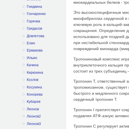
миокардиальных белков - троп
Гнидкина
Это высокоспецифичные мио
Гончаренко
миофибриллах сердечной и 
Горячев
ключевую роль в кальций-з
Гридасов
сокращения. Определение д
Довлетова
использовано для поздней д
при нестабильной стенокар
Елин
повреждений миокарда (мик
Ермакова
Ильин
Тропониновый комплекс игра
внутриклеточного кальция п
Качина
состоит из трех субъединиц 
Кирюхина
Козлов
Тропонин Т, ответственный 
тропомиозином, существует 
Косухина
быстрого и медленного сокр
Конорева
сердечный тропонин Т.
Кубарев
Леонов
Тропонин I препятствует сок
подавляя АТФ-азную активно
Леонов2
Леонов3
Тропонин С регулирует акти