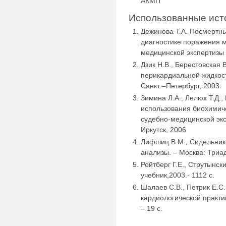
АКМП
Использованные ист
Дежинова Т.А. Посмертн
диагностике поражения м
медицинской экспертизы 
Дзик Н.В., Берестовская
перикардиальной жидкост
Санкт –Петербург, 2003.
Зимина Л.А., Лелюх Т.Д.
использования биохимиче
судебно-медицинской экс
Иркутск, 2006
Лифшиц В.М., Сидельник
анализы. – Москва: Триад
Ройтберг Г.Е., Струтынск
учебник,2003.- 1112 с.
Шалаев С.В., Петрик Е.С.
кардиологической практи
– 19 с.