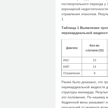
постмортального периода у 3
коронарной недостаточности
отравления этанолом. Резул
1.
Таблица 1 Выявление троп
перикардиальной жидкост
Кол-во
Диагноз
случаев (32)
ИБС
10
КМП
14
Отравление
8
Ранее было доказано, что тр
перикардиальной жидкости 
структуры миокарда. Резуль
это положение. По-нашему м
бедренной вены указывает 
прошедший от момента возн