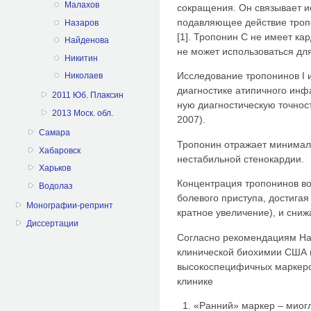
Малахов
сокращения. Он связывает и
подавляющее действие троп
Назаров
[1]. Тропонин С не имеет к
Найденова
не может использоваться для
Никитин
Исследование тропонинов I 
Николаев
диагностике атипичного инф
2011 Юб. Плаксин
ную диагностическую точнос
2013 Моск. обл.
2007).
Самара
Тропонин отражает минималь
Хабаровск
нестабильной стенокардии.
Харьков
Концентрация тропонинов воз
Водолаз
болевого приступа, достигая
Монографии-репринт
кратное увеличение), и сниж
Диссертации
Согласно рекомендациям На
клинической биохимии США 
высокоспецифичных маркеро
клинике
«Ранний» маркер – миог