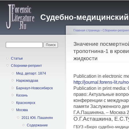
Пе
о
Судебно-медицинский жу
с
Главная страница
›
Сборники-реприн
Вы здесь
Значение посмертной
Форма поиска
Поиск
тропотнина-1 в кров
жидкости
Статьи
Сборники-репринт
Мед. департ. 1874
Publication in electronic m
Наркомздрав
http://journal.forens-lit.ru/
Publication in print medi
Барнаул-Новосибирск
право: Актуальные вопро
Казань
конференции с междунар
Красноярск
памяти Заслуженного дея
Москва
Г.А.Пашиняна. – Москва 
О.Г.Асташкина, Е.С.Т
2011 Юб. Пашинян
Содержание
ГБУЗ «Бюро судебно-медици