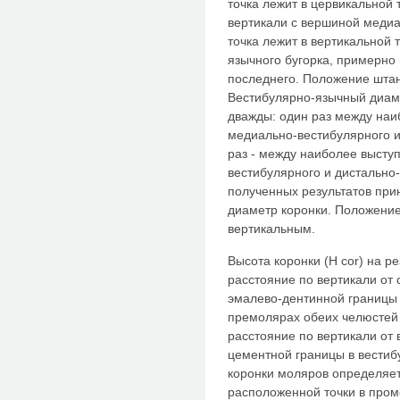
точка лежит в цервикальной
вертикали с вершиной медиа
точка лежит в вертикальной
язычного бугорка, примерно
последнего. Положение штан
Вестибулярно-язычный диам
дважды: один раз между на
медиально-вестибулярного и
раз - между наиболее высту
вестибулярного и дистально-
полученных результатов при
диаметр коронки. Положение
вертикальным.
Высота коронки (Н соr) на р
расстояние по вертикали от 
эмалево-дентинной границы 
премолярах обеих челюстей 
расстояние по вертикали от 
цементной границы в вести
коронки моляров определяет
расположенной точки в про