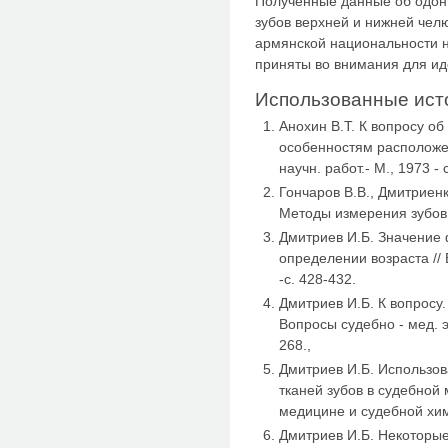
Полученные данные об одон
зубов верхней и нижней челю
армянской национальности н
приняты во внимания для и
Использованные ист
Анохин В.Т. К вопросу о
особенностям расположен
научн. работ.- М., 1973 - 
Гончаров В.В., Дмитриенк
Методы измерения зубов. 
Дмитриев И.Б. Значение
определении возраста //
-с. 428-432.
Дмитриев И.Б. К вопросу.
Вопросы судебно - мед. эк
268.,
Дмитриев И.Б. Использов
тканей зубов в судебной
медицине и судебной химии
Дмитриев И.Б. Некоторые