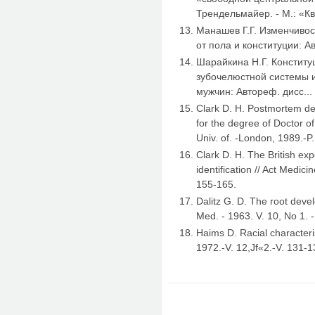
Трендельмайер. - М.: «Кв
Манашев Г.Г. Изменчивос
от пола и конституции: А
Шарайкина Н.Г. Констит
зубочелюстной системы 
мужчин: Автореф. дисс... 
Clark D. H. Postmortem dent
for the degree of Doctor of
Univ. of. -London, 1989.-P
Clark D. H. The British ex
identification // Act Medicin
155-165.
Dalitz G. D. The root devel
Med. - 1963. V. 10, No 1. -
Haims D. Racial characteris
1972.-V. 12,Jf«2.-V. 131-1