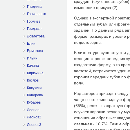
краудинг (скученность зубов
Гнидкина
изменение прикуса (2).
Гончаренко
Однако в экспертной практи
Горячев
отдельным зубам или фрагм
Гридасов
задачей. По данным ряда авто
форме, размерах и уровне р
Довлетова
недостоверны.
Елин
Ермакова
В литературе существует и д
Ильин
женщин коронки передних зу
квадратную форму, в то врем
Качина
частотой, встречается удли
Кирюхина
коронки передних зубов по 
Козлов
полу.
Косухина
Ряд авторов приводят следу
Конорева
чаще всего клиновидную фор
Кубарев
(65%), реже - квадратную (п
Леонов
случаев коронки резцов у м
Леонов2
отношения обратные: квадра
овальная - 10,7%. Таким об
Леонов3