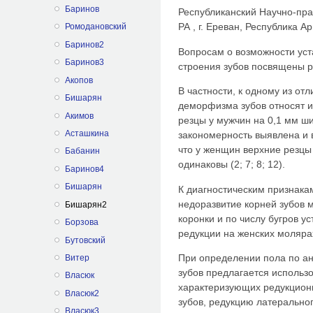
Баринов
Республиканский Научно-пр
РА , г. Ереван, Республика А
Ромодановский
Баринов2
Вопросам о возможности ус
Баринов3
строения зубов посвящены ря
Акопов
В частности, к одному из от
Бишарян
деморфизма зубов относят и
Акимов
резцы у мужчин на 0,1 мм ш
Асташкина
закономерность выявлена и в
что у женщин верхние резцы 
Бабанин
одинаковы (2; 7; 8; 12).
Баринов4
Бишарян
К диагностическим признака
недоразвитие корней зубов 
Бишарян2
коронки и по числу бугров у
Борзова
редукции на женских моляра
Бутовский
При определении пола по а
Витер
зубов предлагается использо
Власюк
характеризующих редукцион
Власюк2
зубов, редукцию латеральног
Власюк3