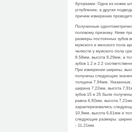
бугорками. Одна из ножек ш
углубление, а другая подвод
причем измерение проводитс
Полученные одонтометричес
половому признаку. Ниже пр
размеры постоянных зубов в
мужского и женского пола а
челюсти у мужского пола сре
8.58мм, высота 9,29мм, а т
зубов 1.2 и 2.2 соответстве
При измерении ширины, высо
получены следующие значен
толщина 7,94мм. Указанные 
ширина 7,22мм, высота 7,91
зубов 15 и 25 были получен
равна 6,92мм, высота 7,21м
характеризовались следующ
10,9мм, высота 6,61мм и то
следующие размеры: ширина
- 11,21мм.