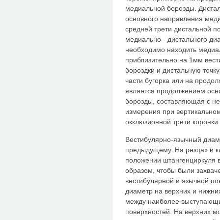
медиальной борозды. Дистал
основного направления меди
средней трети дистальной п
медиально - дистального ди
необходимо находить медиа
приблизительно на 1мм вес
бороздки и дистальную точк
части бугорка или на продо
является продолжением осн
борозды, составляющая с не
измерения при вертикально
окклюзионной трети коронки.
Вестибулярно-язычный диаме
предыдущему. На резцах и к
положении штангенциркуля в
образом, чтобы были захва
вестибулярной и язычной по
диаметр на верхних и нижни
между наиболее выступающи
поверхностей. На верхних м