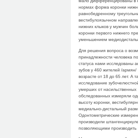
мало дифференцированы в о
нормах форма коронки нижне
равнобедренному треугольник
вестибулоязычном направлен
нижних клыков у мужчин бол
коронки первого нижнего пре
уменьшением медиодистальн
Для решения вопроса о возм
принадлежности человека по
статуса нами исследованы 
зубов у 460 жителей /армян/
возрасте от 18 до 65 лет. А 
исследование зубочелюстной
умерших от насильственных 
обследованных измеряли од
высоту коронки, вестибулярн
медиально-дистальный разме
Одонтометрические измерен
производили штангенциркуле
позволяющими производить и