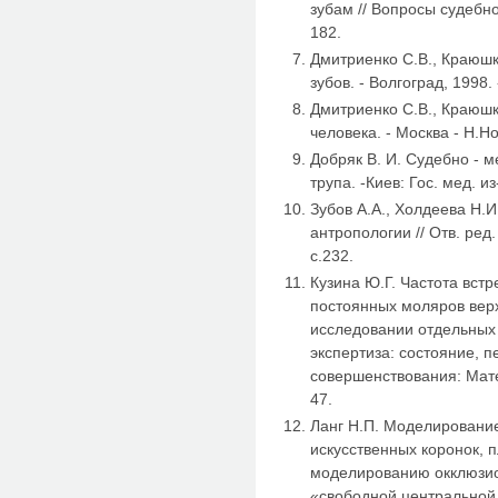
зубам // Вопросы судебной
182.
Дмитриенко С.В., Краюшк
зубов. - Волгоград, 1998. 
Дмитриенко С.В., Краюшк
человека. - Москва - Н.Но
Добряк В. И. Судебно - 
трупа. -Киев: Гос. мед. и
Зубов А.А., Холдеева Н.
антропологии // Отв. ред.
с.232.
Кузина Ю.Г. Частота вст
постоянных моляров вер
исследовании отдельных 
экспертиза: состояние, п
совершенствования: Мате
47.
Ланг Н.П. Моделировани
искусственных коронок, 
моделированию окклюзио
«свободной центральной о