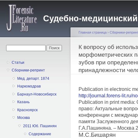
Пе
о
Судебно-медицинский жу
с
Главная страница
›
Сборники-реприн
Вы здесь
К вопросу об исполь
Форма поиска
Поиск
морфометрических п
зубов при определен
Статьи
принадлежности чел
Сборники-репринт
Мед. департ. 1874
Наркомздрав
Publication in electronic m
Барнаул-Новосибирск
http://journal.forens-lit.ru/
Publication in print medi
Казань
право: Актуальные вопро
Красноярск
конференции с междунар
Москва
памяти Заслуженного дея
2011 Юб. Пашинян
Г.А.Пашиняна. – Москва 
М.С.Бишарян
Содержание