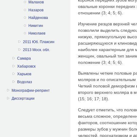
коронок передних зубов мог
Малахов
овальные коронки передних
Назаров
отношении (3; 4; 5; 6).
Найденова
Изучение резцов верхней че
Никитин
позволили выделить следую
Николаев
низкую, прямоугольную выс
2011 Юб. Плаксин
расширяющуюся и клиновидн
наиболее характерным для м
2013 Моск. обл.
женщин, овальный тип зани
Самара
положение (3; 4; 5; 6).
Хабаровск
Выявлены четкие половые ра
Харьков
моляров и по описательным 
Водолаз
Четкий половой деморфизм 
Монографии-репринт
второго верхнего моляра в 
Диссертации
(15; 16; 17; 18).
Следует отметить, что поло
весьма сложное, определен
факторов, соотношение кото
размеры зубов у мужчин бол
челюстей, прогнатизмом и д