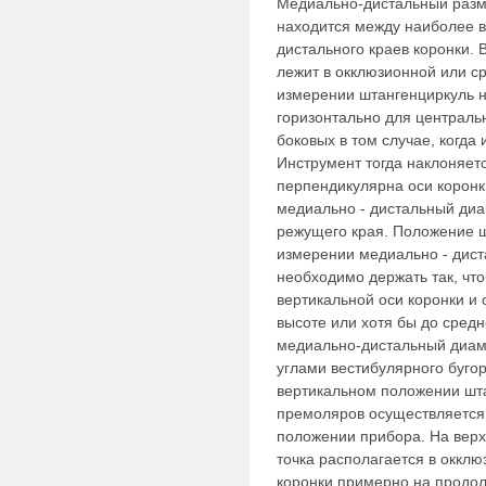
Медиально-дистальный разме
находится между наиболее 
дистального краев коронки. 
лежит в окклюзионной или с
измерении штангенциркуль н
горизонтально для централь
боковых в том случае, когда 
Инструмент тогда наклоняетс
перпендикулярна оси коронк
медиально - дистальный диа
режущего края. Положение ш
измерении медиально - дист
необходимо держать так, чт
вертикальной оси коронки и
высоте или хотя бы до сред
медиально-дистальный диам
углами вестибулярного бугор
вертикальном положении шт
премоляров осуществляется
положении прибора. На вер
точка располагается в оккл
коронки примерно на продо