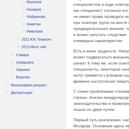
Малахов
специалистом в ходе осмотр
Назаров
как специалист, согласно ег
не имеет права проводить ис
Найденова
при осмотре трупа на месте 
Никитин
предварительного мнения, та
Николаев
и может запутать следствие.
2011 Юб. Плаксин
очевидных характеристик.
2013 Моск. обл.
Есть и иные трудности. Напр
Самара
может подвергаться внешним
Хабаровск
узнает. К тому же, если осм
специалисты, некоторые нюа
Харьков
могут привести к роковым о
Водолаз
времени наступления смерти
Монографии-репринт
С этими проблемами сталкив
Диссертации
страны. Анализ международн
законодательство и правопр
пошло по двум путям.
Первый путь реализован, на
Молдова. Основным здесь яв