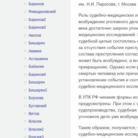
им. Н.И. Пирогова, г. Москва
Баринов
Ромодановский
Роль судебно-медицинских 
Баринов2
возбуждении уголовного дел
Баринов3
века достаточно широко упо
медицинских исследований. 
Акопов
судебной целью состоялась 
Бишарян
за отсутствия события прест
Акимов
состава преступления соглас
Асташкина
может быть возбуждено, а в
прекращению. Однако если р
Бабанин
смертью человека или причи
Баринов4
установление события и сос
Бишарян
судебно-медицинского иссле
Бишарян2
В УПК РФ никакие формы исс
Борзова
предусмотрены. При этом с т
Бутовский
судопроизводства, судебная 
Витер
уголовное дело уже возбужд
Власюк
Таким образом, получается, 
Власюк2
судебно-медицинские исслед
Власюк3