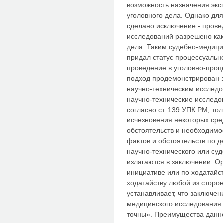
возможность назначения экс
уголовного дела. Однако дл
сделано исключение - пров
исследований разрешено как 
дела. Таким судебно-медиц
придал статус процессуальн
проведение в уголовно-проц
подход продемонстрирован 
научно-техническим исследо
научно-технические исследо
согласно ст. 139 УПК РМ, то
исчезновения некоторых сре
обстоятельств и необходимо
фактов и обстоятельств по д
научно-технического или су
излагаются в заключении. О
инициативе или по ходатайс
ходатайству любой из сторо
устанавливает, что заключен
медицинского исследования 
точны». Преимущества данно