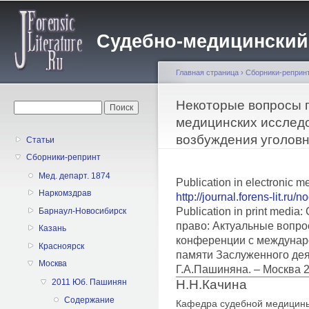
Пе
о
Судебно-медицинский жу
с
Главная страница
›
Сборники-реприн
Вы здесь
Некоторые вопросы 
Форма поиска
Поиск
медицинских исслед
возбуждения уголовн
Статьи
Сборники-репринт
Мед. департ. 1874
Publication in electronic m
Наркомздрав
http://journal.forens-lit.ru/
Publication in print medi
Барнаул-Новосибирск
право: Актуальные вопро
Казань
конференции с междунар
Красноярск
памяти Заслуженного дея
Москва
Г.А.Пашиняна. – Москва 
Н.Н.Качина
2011 Юб. Пашинян
Содержание
Кафедра судебной медицин