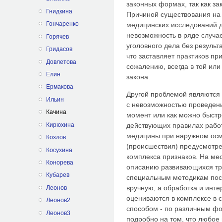
законных формах, так как за
Гнидкина
Причиной существования на 
Гончаренко
медицинских исследований д
невозможность в ряде случа
Горячев
уголовного дела без резуль
Гридасов
что заставляет практиков пр
Довлетова
сожалению, всегда в той ил
Елин
закона.
Ермакова
Другой проблемой являются 
Ильин
с невозможностью проведени
Качина
момент или как можно быстр
Кирюхина
действующих правилах работ
медицины при наружном осм
Козлов
(происшествия) предусмотр
Косухина
комплекса признаков. На ме
Конорева
описанию развивающихся тр
Кубарев
специальным методикам посл
вручную, а обработка и инт
Леонов
оцениваются в комплексе в
Леонов2
способом - по различным фо
Леонов3
подробно на том, что любое