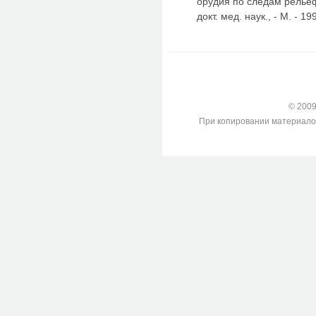
орудия по следам рельеф
докт. мед. наук., - М. - 19
© 2009-
При копировании материалов с