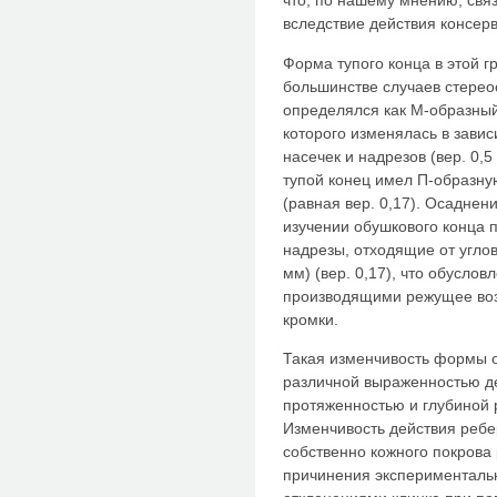
что, по нашему мнению, свя
вследствие действия консер
Форма тупого конца в этой 
большинстве случаев стерео
определялся как М-образный 
которого изменялась в зави
насечек и надрезов (вер. 0,5
тупой конец имел П-образн
(равная вер. 0,17). Осаднен
изучении обушкового конца 
надрезы, отходящие от углов
мм) (вер. 0,17), что обусло
производящими режущее воз
кромки.
Такая изменчивость формы 
различной выраженностью де
протяженностью и глубиной р
Изменчивость действия ребер
собственно кожного покрова
причинения эксперименталь