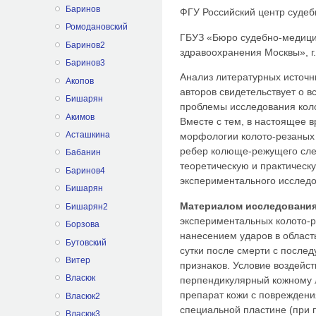
Баринов
ФГУ Российский центр судеб
Ромодановский
ГБУЗ «Бюро судебно-медици
Баринов2
здравоохранения Москвы», г
Баринов3
Анализ литературных источн
Акопов
авторов свидетельствует о в
Бишарян
проблемы исследования колот
Акимов
Вместе с тем, в настоящее 
Асташкина
морфологии колото-резаных 
ребер колюще-режущего сле
Бабанин
теоретическую и практическ
Баринов4
экспериментального исслед
Бишарян
Материалом исследовани
Бишарян2
экспериментальных колото-
Борзова
нанесением ударов в област
Бутовский
сутки после смерти с посл
Витер
признаков. Условие воздейс
Власюк
перпендикулярный кожному л
препарат кожи с повреждени
Власюк2
специальной пластине (при 
Власюк3