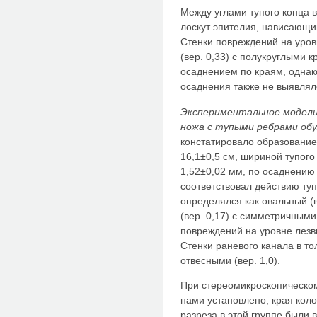
Между углами тупого конца 
лоскут эпителия, нависающий
Стенки повреждений на уро
(вер. 0,33) с полукруглыми 
осаднением по краям, однак
осаднения также не выявляло
Экспериментальное модели
ножа с тупыми ребрами обу
констатировало образование
16,1±0,5 см, шириной тупог
1,52±0,02 мм, по осаднению 
соответствовал действию туп
определялся как овальный (
(вер. 0,17) с симметричным
повреждений на уровне лезви
Стенки раневого канала в т
отвесными (вер. 1,0).
При стереомикроскопическом
нами установлено, края кол
разреза в этой группе были в