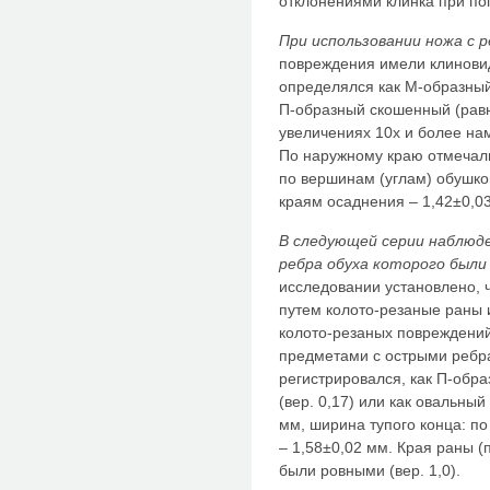
отклонениями клинка при по
При использовании ножа с 
повреждения имели клинови
определялся как М-образный 
П-образный скошенный (равн
увеличениях 10х и более нам
По наружному краю отмечали
по вершинам (углам) обушков
краям осаднения – 1,42±0,0
В следующей серии наблюде
ребра обуха которого были
исследовании установлено, 
путем колото-резаные раны 
колото-резаных повреждени
предметами с острыми ребр
регистрировался, как П-обра
(вер. 0,17) или как овальный
мм, ширина тупого конца: п
– 1,58±0,02 мм. Края раны (
были ровными (вер. 1,0).