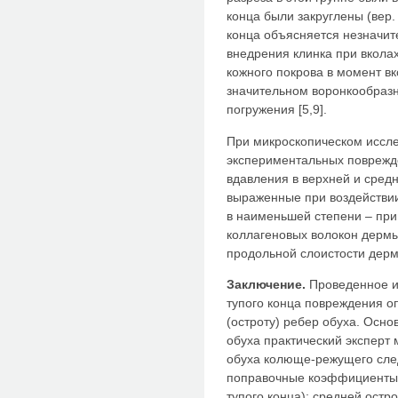
конца были закруглены (вер.
конца объясняется незначи
внедрения клинка при вкола
кожного покрова в момент в
значительном воронкообразн
погружения [5,9].
При микроскопическом иссле
экспериментальных поврежд
вдавления в верхней и сред
выраженные при воздействии
в наименьшей степени – при 
коллагеновых волокон дермы
продольной слоистости дерм
Заключение.
Проведенное и
тупого конца повреждения о
(остроту) ребер обуха. Осн
обуха практический эксперт
обуха колюще-режущего сле
поправочные коэффициенты: 
тупого конца); средней остро