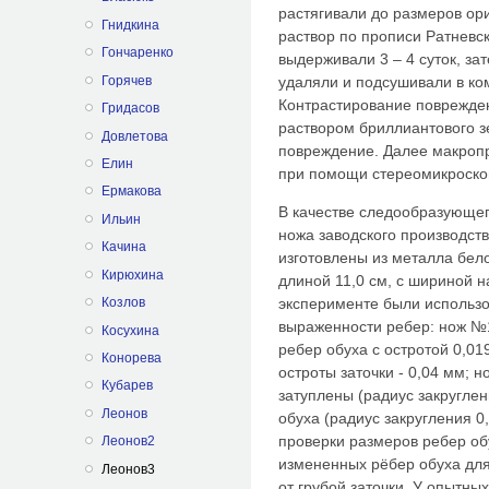
растягивали до размеров ор
Гнидкина
раствор по прописи Ратневск
Гончаренко
выдерживали 3 – 4 суток, за
Горячев
удаляли и подсушивали в ком
Контрастирование поврежде
Гридасов
раствором бриллиантового з
Довлетова
повреждение. Далее макропр
Елин
при помощи стереомикроско
Ермакова
В качестве следообразующег
Ильин
ножа заводского производств
Качина
изготовлены из металла бело
Кирюхина
длиной 11,0 см, с шириной н
Козлов
эксперименте были использо
выраженности ребер: нож №
Косухина
ребер обуха с остротой 0,0
Конорева
остроты заточки - 0,04 мм; 
Кубарев
затуплены (радиус закругле
Леонов
обуха (радиус закругления 
проверки размеров ребер о
Леонов2
измененных рёбер обуха для
Леонов3
от грубой заточки. У опытны