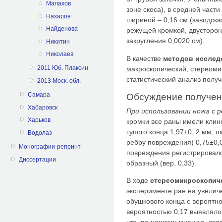
Малахов
зоне скоса), в средней части
Назаров
шириной – 0,16 см (заводска
Найденова
режущей кромкой, двусторон
закругления 0,0020 см).
Никитин
Николаев
В качестве
методов исслед
2011 Юб. Плаксин
макроскопический, стереоми
статистический анализ полу
2013 Моск. обл.
Самара
Обсуждение получен
Хабаровск
При использовании ножа с
Харьков
кромки все раны имели кли
тупого конца 1,97±0, 2 мм, 
Водолаз
ребру повреждения) 0,75±0,
Монографии-репринт
повреждения регистрировался
Диссертации
образный (вер. 0,33).
В ходе
стереомикроскопич
эксперименте ран на увелич
обушкового конца с вероятно
вероятностью 0,17 выявлялос