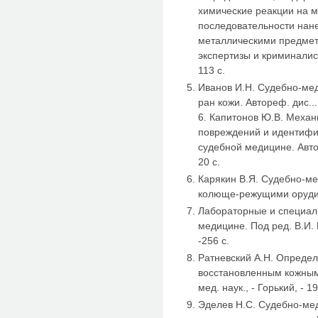
химические реакции на 
последовательности нан
металлическими предме
экспертизы и криминалисти
113 с.
Иванов И.Н. Судебно-ме
ран кожи. Автореф. дис....
6. Капитонов Ю.В. Механ
повреждений и идентифи
судебной медицине. Автореф
20 с.
Карякин В.Я. Судебно-м
колюще-режущими орудиям
Лабораторные и специал
медицине. Под ред. В.И. 
-256 с.
Ратневский А.Н. Опреде
восстановленным кожным 
мед. наук., - Горький, - 19
Эделев Н.С. Судебно-ме