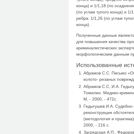
конца) и 1/1,18 (по осаднени
(по углам тупого конца) и 1/
ребра: 1/1,26 (по углам тупо
конца).
Полученные данные являют
для повышения качества пр
криминалистических эксперт
морфологическим данным п
Использованные ист
Абрамов С.С. Письмо «О
колото- резаных поврежд
Абрамов С.С, И.А. Гедыгуш
Томилин. Медико-кримин
М, - 2000, - 472с.
Гедыгушев И.А. Судебно-
реконструкции обстоятел
(методология и практика):
2000, - 216 с.
Загрядская А.П., Федоро