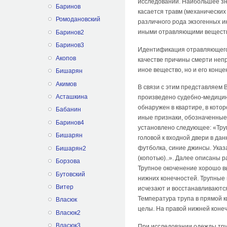
исследований. Наибольшее зн
Баринов
касается травм (механических
Ромодановский
различного рода экзогенных и
иными отравляющими вещест
Баринов2
Баринов3
Идентификация отравляющего в
Акопов
качестве причины смерти непр
иное вещество, но и его кон
Бишарян
Акимов
В связи с этим представляем 
Асташкина
произведено судебно-медицинск
обнаружен в квартире, в котор
Бабанин
иные признаки, обозначенные
Баринов4
установлено следующее: «Тру
Бишарян
головой к входной двери в дан
футболка, синие джинсы. Ука
Бишарян2
(копотью)..». Далее описаны 
Борзова
Трупное окоченение хорошо в
Бутовский
нижних конечностей. Трупные 
Витер
исчезают и восстанавливаются
Температура трупа в прямой к
Власюк
целы. На правой нижней конеч
Власюк2
Власюк3
При исследовании одежды тру