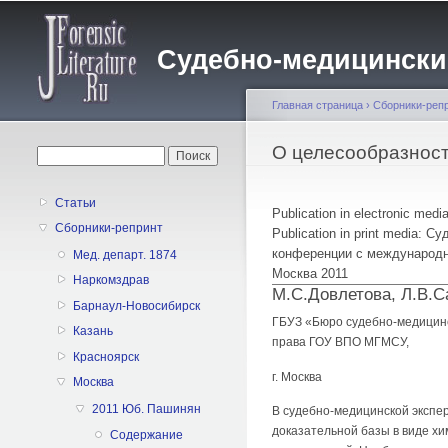
Судебно-медицинский 
Главная страница
›
Сборники-реп
Вы здесь
О целесообразност
Форма поиска
Поиск
Статьи
Publication in electronic medi
Сборники-репринт
Publication in print media:
конференции с международн
Мед. департ. 1874
Москва 2011
Наркомздрав
М.С.Довлетова, Л.В.С
Барнаул-Новосибирск
ГБУЗ «Бюро судебно-медицин
Казань
права ГОУ ВПО МГМСУ,
Красноярск
г. Москва
Москва
2011 Юб. Пашинян
В судебно-медицинской экспер
доказательной базы в виде хи
Содержание