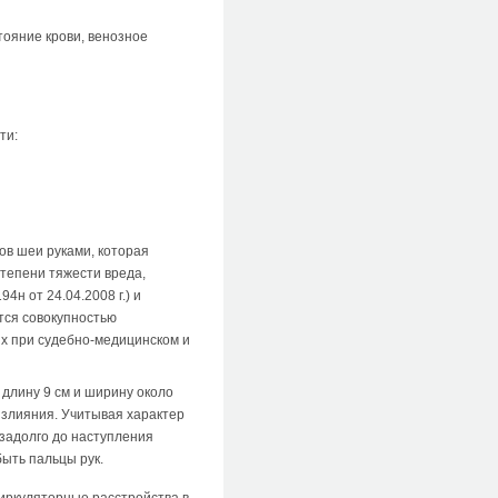
тояние крови, венозное
ти:
ов шеи руками, которая
степени тяжести вреда,
н от 24.04.2008 г.) и
тся совокупностью
ых при судебно-медицинском и
 длину 9 см и ширину около
оизлияния. Учитывая характер
езадолго до наступления
быть пальцы рук.
циркуляторные расстройства в