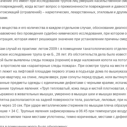
ачение это имеет при исследовании трупов лиц умерших насильственной смер
 повреждений), когда встает вопрос о прижизненности повреждения и давност
нтоксикаций (отравлений) – наркотических, лекарственных, этиловым и другим
вами.
ещества и его количества в каждом отдельном случае, обоснование диагноз
авомочно без проведения судебно-химического исследования, при котором о
центрация, которая имеет решающее значение при установлении причины смер
Вам случай из практики: летом 2009 г. в помещении танатологического отдел
ое исследование трупа гр-ки Б., 28 лет. Из обстоятельств дела было известно
ой были выявлены следы пожара (горения) в виде наложения копоти на потолк
 в протоколе как «характерные следы пожара». При осмотре трупа на месте
п лежит на лифтовой площадке первого этажа в подъезде дома по вышеуказа
ную квартиру, на спине, лицом вверх, руки согнуты перед грудью, ноги вытяну
занные предметы одежды с единичными дефектами с черными краями, испач
ранние трупные явления: «Труп тепловатый, кожа лица и кистей плотноватая, 
ыражено в жевательных мышцах, умеренно в мышцах шеи и мышцах верхних 
пятна располагаются на задней поверхности тела, разлитые, лиловые, при 
 через 10 сек. При ударе металлическим стержнем по мышцам плеча образует
ишке + 34 С. Трупные явления зафиксированы в 06:45 при температуре воздух
ности мягкие ткани местами уплотнены, темно-коричневые, местами с дефек
па в помещении морга было обнаружено: