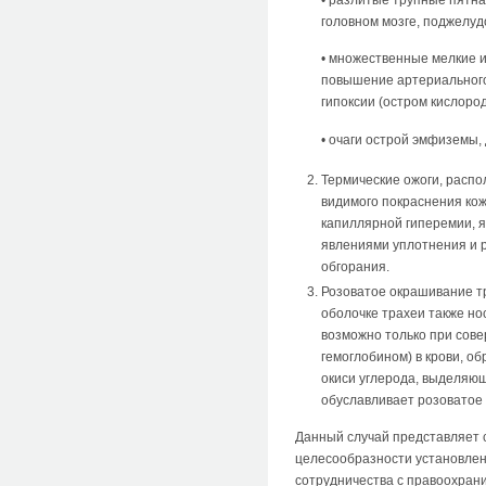
головном мозге, поджелу
• множественные мелкие и
повышение артериального
гипоксии (остром кислоро
• очаги острой эмфиземы,
Термические ожоги, распо
видимого покраснения кож
капиллярной гиперемии, я
явлениями уплотнения и р
обгорания.
Розоватое окрашивание тр
оболочке трахеи также но
возможно только при сове
гемоглобином) в крови, о
окиси углерода, выделяющ
обуславливает розоватое
Данный случай представляет 
целесообразности установлени
сотрудничества с правоохран