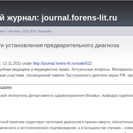
Перейти к
основному
журнал: journal.forens-lit.ru
содержанию
ринт
›
Москва
›
2011 Юб. Пашинян
и установления предварительного диагноза
a: 13.11.2011 under
http://journal.forens-lit.ru/node/522
 Судебная медицина и медицинское право: Актуальные вопросы. Материалы
ым участием, посвященной памяти Заслуженного деятеля науки РФ, пр
аакян
ской экспертизы Департамента здравоохранения Москвы», Кафедра судебно
тной практике существует категория диагнозов и причин смерти, обязатель
мического и гистологического подтверждения, а в большинстве случаев – сово