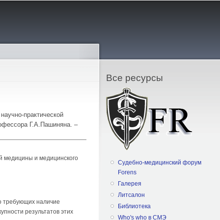
Все ресурсы
 научно-практической
офессора Г.А.Пашиняна. –
й медицины и медицинского
Судебно-медицинский форум
Forens
Галерея
Литсалон
но требующих наличие
Библиотека
купности результатов этих
Who's who в СМЭ