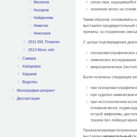
Малахов
запах гари, ощущавшийся 
опаление волос на голове
Назаров
Найденова
Таким образом, основываясь н
Никитин
выставлен предварительный с
причины: а) отравление окись
Николаев
2011 Юб. Плаксин
С целью подтверждения диаг
2013 Моск. обл.
газохроматографическое 
Самара
химическое исследование
Хабаровск
микроскопическое (гистол
Харьков
Были получены следующие ре
Водолаз
при газохроматографичес
Монографии-репринт
при судебно-химическом и
Диссертации
при гистологическом иссл
головном мозге, поджелуд
острой эмфиземы, дистеле
трахею без лейкоцитарно
Проанализировав полученные 
выставлен
окончательный су