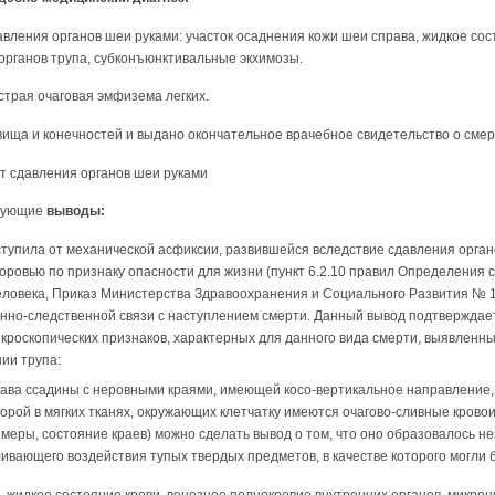
вления органов шеи руками: участок осаднения кожи шеи справа, жидкое сос
органов трупа, субконъюнктивальные экхимозы.
острая очаговая эмфизема легких.
вища и конечностей и выдано окончательное врачебное свидетельство о смер
от сдавления органов шеи руками
дующие
выводы:
наступила от механической асфиксии, развившейся вследствие сдавления орган
оровью по признаку опасности для жизни (пункт 6.2.10 правил Определения 
ловека, Приказ Министерства Здравоохранения и Социального Развития № 194
инно-следственной связи с наступлением смерти. Данный вывод подтверждае
кроскопических признаков, характерных для данного вида смерти, выявленн
ии трупа:
рава ссадины с неровными краями, имеющей косо-вертикальное направление,
оторой в мягких тканях, окружающих клетчатку имеются очагово-сливные кров
меры, состояние краев) можно сделать вывод о том, что оно образовалось н
ливающего воздействия тупых твердых предметов, в качестве которого могли 
, жидкое состояние крови, венозное полнокровие внутренних органов, микро