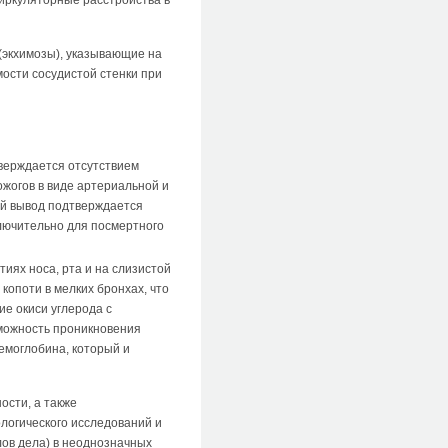
(экхимозы), указывающие на
ости сосудистой стенки при
тверждается отсутствием
ожогов в виде артериальной и
ный вывод подтверждается
ключительно для посмертного
иях носа, рта и на слизистой
копоти в мелких бронхах, что
е окиси углерода с
зможность проникновения
гемоглобина, который и
сти, а также
логического исследований и
ов дела) в неоднозначных