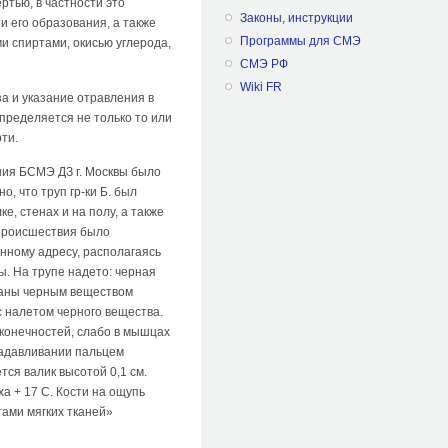
тью, в частности это
Законы, инструкции
и его образования, а также
Программы для СМЭ
и спиртами, окисью углерода,
СМЭ РФ
Wiki FR
а и указание отравления в
пределяется не только то или
ти.
ения БСМЭ ДЗ г. Москвы было
, что труп гр-ки Б. был
е, стенах и на полу, а также
 происшествия было
нному адресу, располагаясь
ты. На трупе надето: черная
каны черным веществом
с налетом черного вещества.
конечностей, слабо в мышцах
надавливании пальцем
ся валик высотой 0,1 см.
а + 17 С. Кости на ощупь
тами мягких тканей»