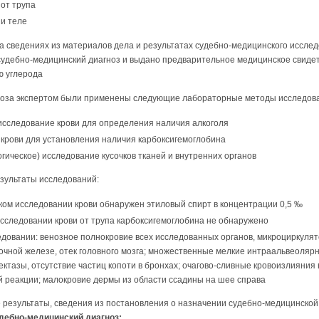
от трупа
 и теле
а сведениях из материалов дела и результатах судебно-медицинского исслед
удебно-медицинский диагноз и выдано предварительное медицинское свидет
ю углерода
ноза экспертом были применены следующие лабораторные методы исследов
исследование крови для определения наличия алкоголя
 крови для установления наличия карбоксигемоглобина
огическое) исследование кусочков тканей и внутренних органов
зультаты исследований:
ком исследовании крови обнаружен этиловый спирт в концентрации 0,5 ‰
сследовании крови от трупа карбоксигемоглобина не обнаружено
едовании: венозное полнокровие всех исследованных органов, микроциркуля
очной железе, отек головного мозга; множественные мелкие интраальвеоляр
ктазы, отсутствие частиц копоти в бронхах; очагово-сливные кровоизлияния
й реакции; малокровие дермы из области ссадины на шее справа
результаты, сведения из постановления о назначении судебно-медицинской 
дебно-медицинский диагноз: