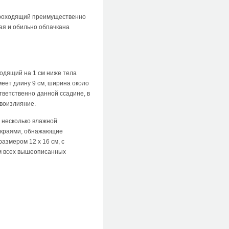
 проходящий преимущественно
ая и обильно обпачкана
ходящий на 1 см ниже тела
еет длину 9 см, ширина около
ответственно данной ссадине, в
овоизлияние.
 несколько влажной
 краями, обнажающие
азмером 12 х 16 см, с
ям всех вышеописанных