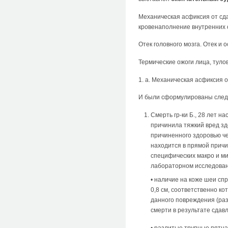
Механическая асфиксия от сда
кровенаполнение внутренних 
Отек головного мозга. Отек и 
Термические ожоги лица, туло
1. а. Механическая асфиксия 
И были сформулированы сле
Смерть гр-ки Б., 28 лет 
причинила тяжкий вред зд
причиненного здоровью че
находится в прямой прич
специфических макро и ми
лабораторном исследован
• наличие на коже шеи сп
0,8 см, соответственно к
данного повреждения (раз
смерти в результате сдав
• разлитые трупные пятна