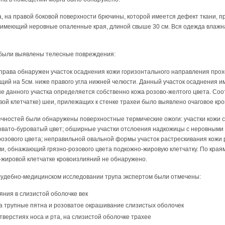
, на правой боковой поверхности брючины, которой имеется дефект ткани,
, имеющий неровные опаленные края, длиной свыше 30 см. Вся одежда влажн
 были выявлены телесные повреждения:
 права обнаружен участок осаднения кожи горизонтального направления про
ий на 5см. ниже правого угла нижней челюсти. Данный участок осаднения им
дне данного участка определяется собственно кожа розово-желтого цвета. Со
вой клетчатке) шеи, прилежащих к стенке трахеи было выявлено очаговое кр
ечностей были обнаружены поверхностные термические ожоги: участки кожи с
вато-буроватый цвет; обширные участки отслоения надкожицы с неровными
озового цвета; неправильной овальной формы участок растрескивания кожи р
, обнажающий грязно-розового цвета подкожно-жировую клетчатку. По кра
о-жировой клетчатке кровоизлияний не обнаружено.
удебно-медицинском исследовании трупа экспертом были отмечены:
ния в слизистой оболочке век
а трупные пятна и розоватое окрашивание слизистых оболочек
тверстиях носа и рта, на слизистой оболочке трахее