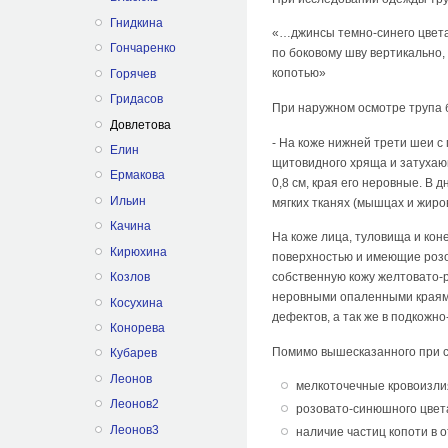
Гнидкина
«…джинсы темно-синего цвета
Гончаренко
по боковому шву вертикально
копотью»
Горячев
Гридасов
При наружном осмотре трупа
Довлетова
- На коже нижней трети шеи с
Елин
щитовидного хряща и затухающ
Ермакова
0,8 см, края его неровные. В 
Ильин
мягких тканях (мышцах и жиро
Качина
На коже лица, туловища и кон
Кирюхина
поверхностью и имеющие розо
Козлов
собственную кожу желтовато-р
неровными опаленными краями
Косухина
дефектов, а так же в подкожн
Конорева
Помимо вышесказанного при с
Кубарев
Леонов
мелкоточечные кровоизлия
Леонов2
розовато-синюшного цвет
Леонов3
наличие частиц копоти в о