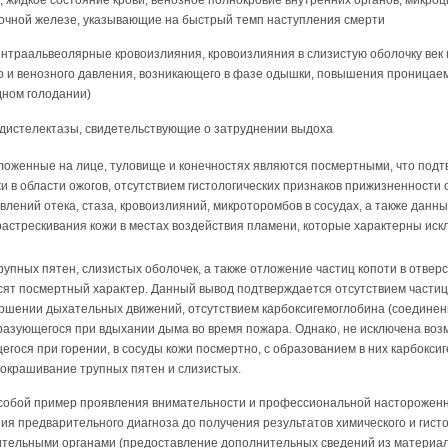
дочной железе, указывающие на быстрый темп наступления смерти
нтраальвеолярные кровоизлияния, кровоизлияния в слизистую оболочку век 
 и венозного давления, возникающего в фазе одышки, повышения проницаем
дном голодании)
 дистелектазы, свидетельствующие о затруднении выдоха
ложенные на лице, туловище и конечностях являются посмертными, что под
и в области ожогов, отсутствием гистологических признаков прижизненности 
влений отека, стаза, кровоизлияний, микроторомбов в сосудах, а также дан
астрескивания кожи в местах воздействия пламени, которые характерны ис
упных пятен, слизистых оболочек, а также отложение частиц копоти в отверст
сят посмертный характер. Данный вывод подтверждается отсутствием частиц 
ршении дыхательных движений, отсутствием карбоксигемоглобина (соединени
бразующегося при вдыхании дыма во время пожара. Однако, не исключена во
егося при горении, в сосуды кожи посмертно, с образованием в них карбокси
 окрашивание трупных пятен и слизистых.
собой пример проявления внимательности и профессиональной настороженно
я предварительного диагноза до получения результатов химического и гисто
ительными органами (предоставление дополнительных сведений из материал