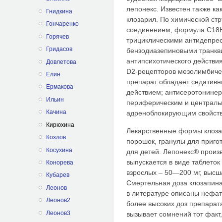
лепонекс. Известен также ка
Гнидкина
клозарил. По химической ст
Гончаренко
соединением, формула С18Н
Горячев
трициклическими антидепрес
Гридасов
бензодиазепиновыми транкв
антипсихотического действи
Довлетова
D2-рецепторов мезолимбичес
Елин
препарат обладает седативн
Ермакова
действием; антисеротонинер
Ильин
периферическим и централ
Качина
адреноблокирующим свойства
Кирюхина
Лекарственные формы клозап
Козлов
порошок, гранулы для приго
Косухина
для детей. Лепонекс® произ
выпускается в виде таблеток 
Конорева
взрослых – 50—200 мг, высша
Кубарев
Смертельная доза клозапина 
Леонов
в литературе описаны нефа
Леонов2
более высоких доз препарата
Леонов3
вызывает сомнений тот факт,