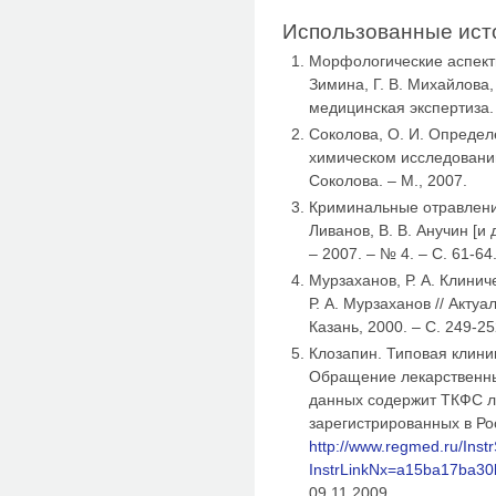
Использованные ист
Морфологические аспекты
Зимина, Г. В. Михайлова, 
медицинская экспертиза. 
Соколова, О. И. Определ
химическом исследовании 
Соколова. – М., 2007.
Криминальные отравления
Ливанов, В. В. Анучин [и 
– 2007. – № 4. – С. 61-64
Мурзаханов, Р. А. Клини
Р. А. Мурзаханов // Акту
Казань, 2000. – С. 249-25
Клозапин. Типовая клини
Обращение лекарственных
данных содержит ТКФС л
зарегистрированных в Рос
http://www.regmed.ru/Ins
InstrLinkNx=a15ba17ba3
09.11.2009.