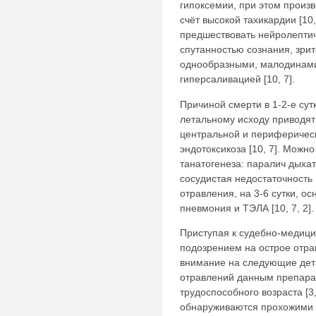
гипоксемии, при этом произ
счёт высокой тахикардии [10
предшествовать нейролептич
спутанностью сознания, зр
однообразными, малодинами
гиперсаливацией [10, 7].
Причиной смерти в 1-2-е сут
летальному исходу приводят
центральной и периферическ
эндотоксикоза [10, 7]. Можн
танатогенеза: паралич дыхат
сосудистая недостаточность [
отравления, на 3-6 сутки, 
пневмония и ТЭЛА [10, 7, 2].
Приступая к судебно-медици
подозрением на острое отра
внимание на следующие дет
отравлений данным препар
трудоспособного возраста [3
обнаруживаются прохожими н