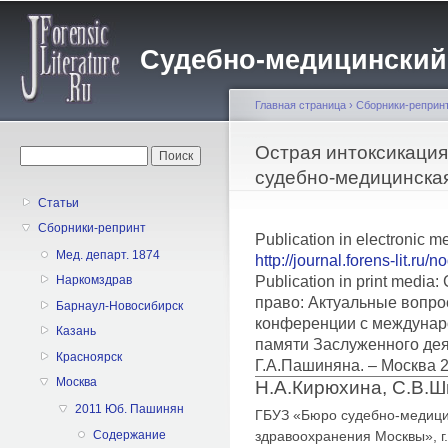
Пе
о
Судебно-медицинский жу
с
Главная страница
›
Сборники-реприн
Вы здесь
Острая интоксикация
Форма поиска
Поиск
судебно-медицинска
Статьи
Сборники-репринт
Publication in electronic m
Мед. департ. 1874
http://journal.forens-lit.ru/
Publication in print medi
Наркомздрав
право: Актуальные вопро
Барнаул-Новосибирск
конференции с междунар
Казань
памяти Заслуженного дея
Красноярск
Г.А.Пашиняна. – Москва 
Москва
Н.А.Кирюхина, С.В.Ш
2011 Юб. Пашинян
ГБУЗ «Бюро судебно-медици
здравоохранения Москвы», г
Содержание