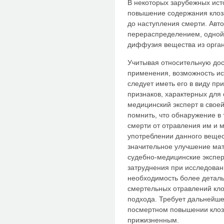
В некоторых зарубежных ист
повышение содержания клоза
до наступления смерти. Авт
перераспределением, одной 
диффузия вещества из органо
Учитывая относительную дост
применения, возможность и
следует иметь его в виду пр
признаков, характерных для 
медицинский эксперт в свое
помнить, что обнаружение в 
смерти от отравления им и 
употреблении данного вещес
значительное улучшение ма
судебно-медицинские экспе
затруднения при исследовани
необходимость более деталь
смертельных отравлений кло
подхода. Требует дальнейше
посмертном повышении клоза
прижизненным.