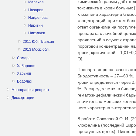
химической травмы даёт тол
Малахов
токсиканта в крови больных [
Назаров
клозапина характерна близос
Найденова
концентраций, при этом бо
Никитин
ответ организма на поступ
препарата с лечебной целью 
Николаев
проявлений в случаях отрав
2011 Юб. Плаксин
пороговой концентрацией явл
2013 Моск. обл.
крови; критической – 1,01±0,
Самара
[9].
Хабаровск
Препарат хорошо всасываетс
Харьков
Биодоступность – 27—60 %.
Водолаз
крови определяется через 2,
%. Распределяется в биосре
Монографии-репринт
гематоэнцефалический барье
Диссертации
значительно меньших количес
него характерна энтерогепати
В работе Соколовой О. И. (2
клофелина (последний широко
преступных целях). Пик конц