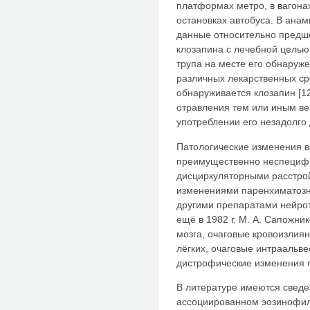
платформах метро, в вагонах
остановках автобуса. В анам
данные относительно предш
клозапина с лечебной целью
трупа на месте его обнаруже
различных лекарственных ср
обнаруживается клозапин [12
отравления тем или иным ве
употреблении его незадолго 
Патологические изменения в
преимущественно неспецифи
дисциркуляторными расстро
изменениями паренхиматозны
другими препаратами нейрот
ещё в 1982 г. М. А. Сапожни
мозга, очаговые кровоизлиян
лёгких, очаговые интраальв
дистрофические изменения по
В литературе имеются сведе
ассоциированном эозинофил