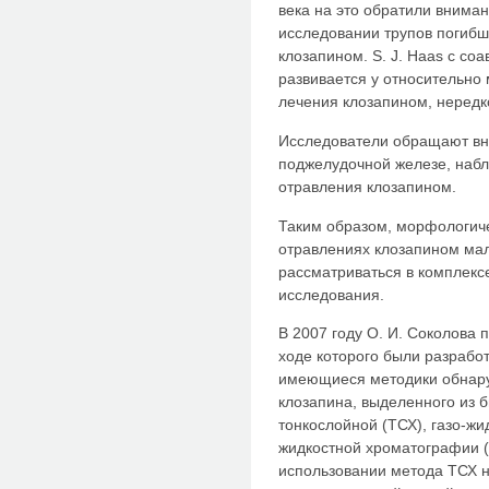
века на это обратили вниман
исследовании трупов погибш
клозапином. S. J. Haas с соа
развивается у относительно
лечения клозапином, нередк
Исследователи обращают вн
поджелудочной железе, наб
отравления клозапином.
Таким образом, морфологиче
отравлениях клозапином ма
рассматриваться в комплекс
исследования.
В 2007 году О. И. Соколова 
ходе которого были разрабо
имеющиеся методики обнару
клозапина, выделенного из б
тонкослойной (ТСХ), газо-ж
жидкостной хроматографии (
использовании метода ТСХ 