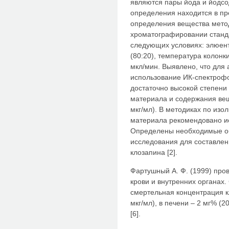
являются пары йода и йодсо
определения находится в пр
определения вещества мето
хроматографировании станд
следующих условиях: элюен
(80:20), температура колонк
мкл/мин. Выявлено, что для
использование ИК-спектрофо
достаточно высокой степени 
материала и содержания вещ
мкг/мл). В методиках по изо
материала рекомендовано исп
Определены необходимые об
исследования для составле
клозапина [2].
Фартушный А. Ф. (1999) про
крови и внутренних органах.
смертельная концентрация кл
мкг/мл), в печени – 2 мг% (20
[6].