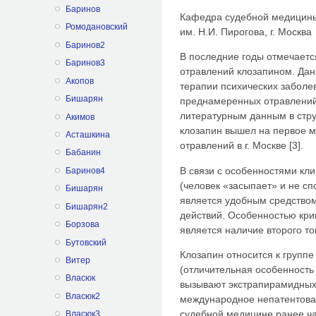
Баринов
Кафедра судебной медицин
Ромодановский
им. Н.И. Пирогова, г. Москва
Баринов2
В последние годы отмечаетс
Баринов3
отравлений клозапином. Да
Акопов
терапии психических заболев
Бишарян
преднамеренных отравлений
литературным данным в стр
Акимов
клозапин вышел на первое м
Асташкина
отравлений в г. Москве [3].
Бабанин
В связи с особенностями кл
Баринов4
(человек «засыпает» и не сп
Бишарян
является удобным средство
Бишарян2
действий. Особенностью кр
Борзова
является наличие второго ток
Бутовский
Клозапин относится к групп
Витер
(отличительная особенность
Власюк
вызывают экстрапирамидных 
Власюк2
международное непатентова
судебной медицине ранее ча
Власюк3