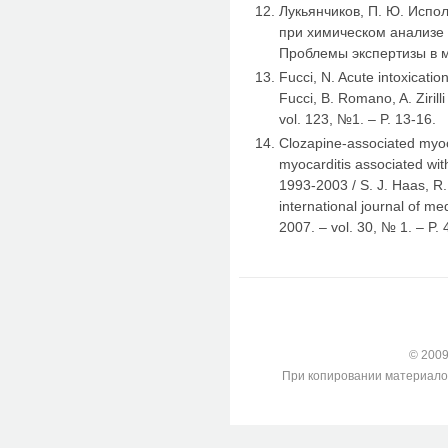
Лукьянчиков, П. Ю. Испо
при химическом анализе а
Проблемы экспертизы в ме
Fucci, N. Acute intoxicatio
Fucci, B. Romano, A. Zirill
vol. 123, №1. – P. 13-16.
Clozapine-associated myoc
myocarditis associated with
1993-2003 / S. J. Haas, R. H
international journal of me
2007. – vol. 30, № 1. – P. 
© 2009-
При копировании материалов с