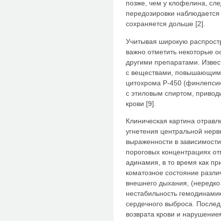
позже, чем у клофелина, сл
передозировки наблюдается 
сохраняется дольше [2].
Учитывая широкую распрост
важно отметить некоторые о
другими препаратами. Извес
с веществами, повышающими
цитохрома P-450 (финлепсин
с этиловым спиртом, привод
крови [9].
Клиническая картина отравл
угнетения центральной нерв
выраженности в зависимости
пороговых концентрациях от
адинамия, в то время как пр
коматозное состояние разли
внешнего дыхания, (нередк
нестабильность гемодинамик
сердечного выброса. Послед
возврата крови и нарушение